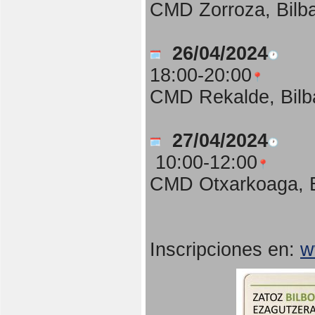
CMD Zorroza, Bilb
26/04/2024
18:00-20:00
CMD Rekalde, Bilb
27/04/2024
10:00-12:00
CMD Otxarkoaga, B
Inscripciones en:
w