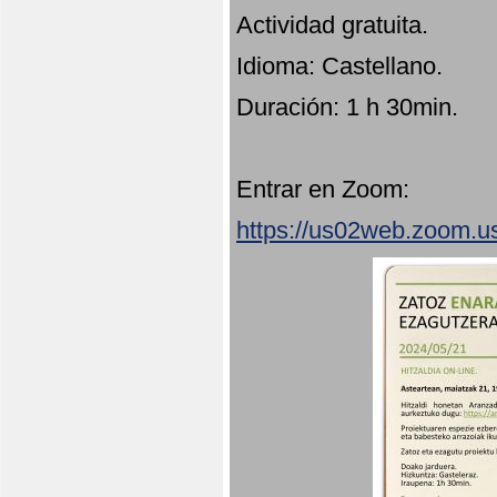
Actividad gratuita.
Idioma: Castellano.
Duración: 1 h 30min.
Entrar en Zoom:
https://us02web.zoom.u