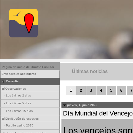
Página de inicio de Ornitho Euskadi
Últimas noticias
Entidades colaboradoras
Consultar
Observaciones
1
2
3
4
5
6
7
-
Los últimos 2 días
-
Los últimos 5 días
jueves, 4. junio 2026
-
Los últimos 15 días
Día Mundial del Vencejo 
Distribución de especies
-
Pardillo alpino 2025
Los vencejos son 