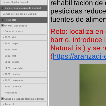
rehabilitación de 
-
Premio Ornitho Euskadi
Comité Ornitológico de Euskadi
pesticidas reduce
-
Comité de Rarezas de Euskadi
fuentes de alimen
Proyectos
Un mes, una especie
Reto: localiza en 
-
Sobre el proyecto
barrio, introduce 
-
2021, abril
-
2021, mayo
NaturaList) y se r
-
2021, junio
(
https://aranzadi
-
2021, julio
-
2021, agosto
-
2021, septiembre
-
2021, octubre
-
2021, noviembre
-
2021, diciembre
-
Resultados
Censo de rapaces forestales diurnas
-
Protocolo