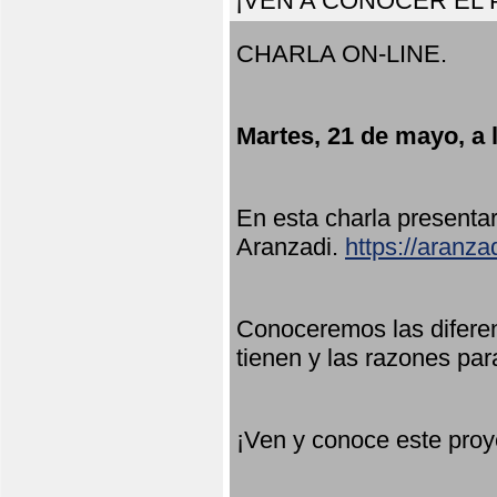
¡VEN A CONOCER EL
CHARLA ON-LINE.
Martes, 21 de mayo, a 
En esta charla present
Aranzadi.
https://aranza
Conoceremos las diferen
tienen y las razones par
¡Ven y conoce este proy