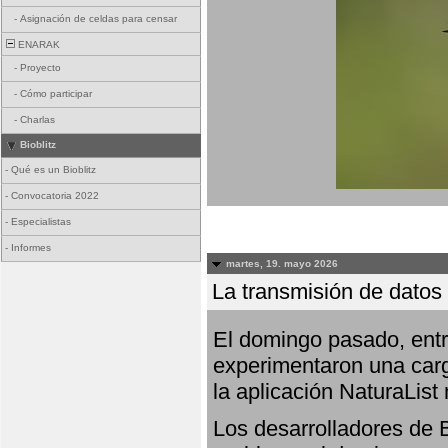
-
Asignación de celdas para censar
ENARAK
-
Proyecto
-
Cómo participar
-
Charlas
Bioblitz
-
Qué es un Bioblitz
-
Convocatoria 2022
-
Especialistas
-
Informes
martes, 19. mayo 2026
La transmisión de datos 
El domingo pasado, entre
experimentaron una carg
la aplicación NaturaList
Los desarrolladores de B