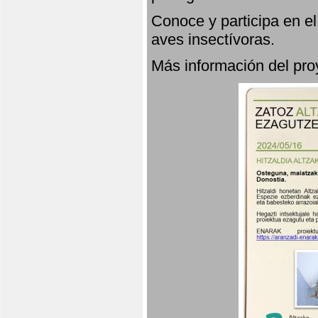
Conoce y participa en e
aves insectívoras.
Más información del p