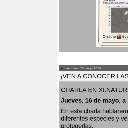
miércoles, 15. mayo 2024
¡VEN A CONOCER LAS
CHARLA EN XI.NATUR
Jueves, 16 de mayo, a 
En esta charla hablarem
diferentes especies y v
protegerlas.