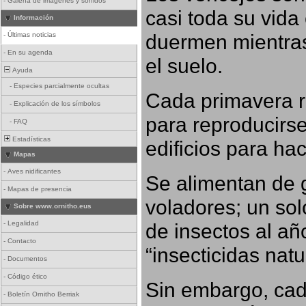
-
Galería de imágenes y sonidos
casi toda su vida
Información
duermen mientras
-
Últimas noticias
-
En su agenda
el suelo.
Ayuda
-
Especies parcialmente ocultas
Cada primavera r
-
Explicación de los símbolos
para reproducirse,
-
FAQ
Estadísticas
edificios para ha
Mapas
-
Aves nidificantes
Se alimentan de 
-
Mapas de presencia
voladores; un so
Sobre www.ornitho.eus
-
Legalidad
de insectos al añ
-
Contacto
“insecticidas nat
-
Documentos
-
Código ético
Sin embargo, cad
-
Boletín Ornitho Berriak