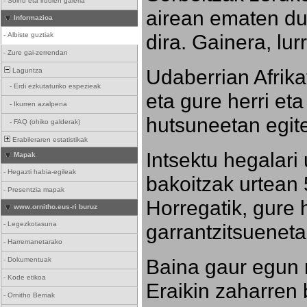
-
Soinu eta irudien galeria
airean ematen dut
Informazioa
dira. Gainera, lu
-
Albiste guztiak
-
Zure gai-zerrendan
Udaberrian Afrikat
Laguntza
-
Erdi ezkutaturiko espezieak
eta gure herri eta 
-
Ikurren azalpena
hutsuneetan egite
-
FAQ (ohiko galderak)
Erabileraren estatistikak
Intsektu hegalari 
Mapak
-
Hegazti habia-egileak
bakoitzak urtean 
-
Presentzia mapak
Horregatik, gure h
www.ornitho.eus-ri buruz
-
Legezkotasuna
garrantzitsueneta
-
Harremanetarako
Baina gaur egun 
-
Dokumentuak
-
Kode etikoa
Eraikin zaharren b
-
Ornitho Berriak