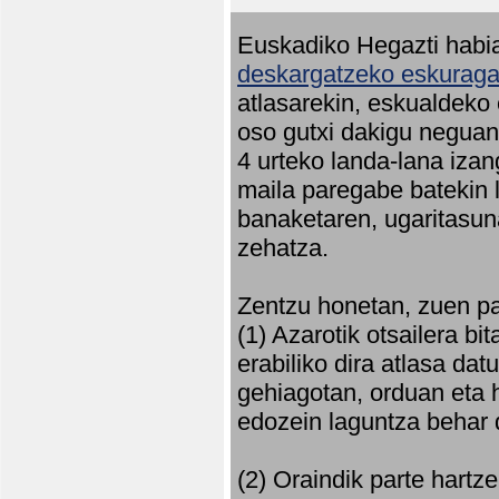
Euskadiko Hegazti habia
deskargatzeko eskuragar
atlasarekin, eskualdeko
oso gutxi dakigu neguan 
4 urteko landa-lana iza
maila paregabe batekin 
banaketaren, ugaritasun
zehatza.
Zentzu honetan, zuen pa
(1) Azarotik otsailera bi
erabiliko dira atlasa d
gehiagotan, orduan eta h
edozein laguntza behar 
(2) Oraindik parte hartz