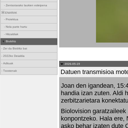
-
Zentsotarako laukien esleipena
ENARAK
-
Proiektua
-
Nola parte hartu
-
Hitzaldiak
Bioblitz
-
Zer da Bioblitz bat
-
2022ko Deialdia
-
Adituak
2026-05-19
Datuen transmisioa mot
-
Txostenak
Joan den igandean, 15:47
handia izan zuten. Aldi 
zerbitzarietara konektatu
Biolovision garatzaileek
konpontzeko. Hala ere, 
asko behar izaten dute 