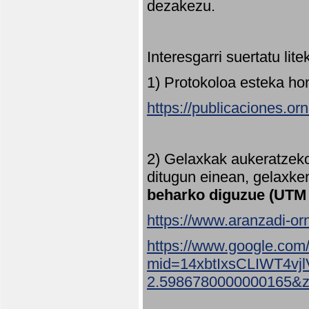
dezakezu.
Interesgarri suertatu lit
1) Protokoloa esteka ho
https://publicaciones.or
2) Gelaxkak aukeratzek
ditugun einean, gelaxke
beharko diguzue (UTM
https://www.aranzadi-orn
https://www.google.com
mid=14xbtIxsCLIWT4v
2.5986780000000165&