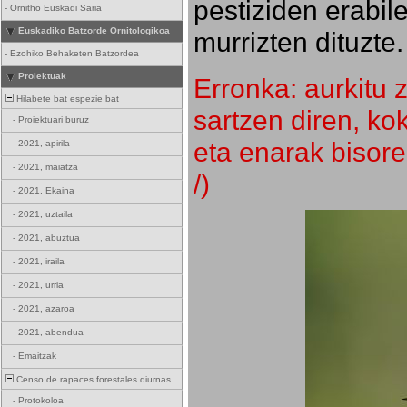
pestiziden erabil
-
Ornitho Euskadi Saria
Euskadiko Batzorde Ornitologikoa
murrizten dituzte.
-
Ezohiko Behaketen Batzordea
Proiektuak
Erronka: aurkitu z
Hilabete bat espezie bat
sartzen diren, k
-
Proiektuari buruz
eta enarak bisore
-
2021, apirila
-
2021, maiatza
/)
-
2021, Ekaina
-
2021, uztaila
-
2021, abuztua
-
2021, iraila
-
2021, urria
-
2021, azaroa
-
2021, abendua
-
Emaitzak
Censo de rapaces forestales diurnas
-
Protokoloa