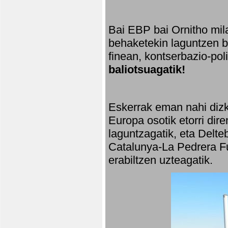
Bai EBP bai Ornitho mila
behaketekin laguntzen ba
finean, kontserbazio-po
baliotsuagatik!
Eskerrak eman nahi dizki
Europa osotik etorri dir
laguntzagatik, eta Delte
Catalunya-La Pedrera Fu
erabiltzen uzteagatik.