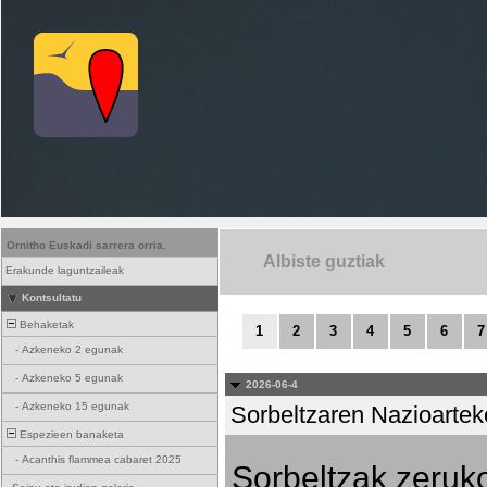
Ornitho Euskadi sarrera orria.
Albiste guztiak
Erakunde laguntzaileak
Kontsultatu
Behaketak
1
2
3
4
5
6
7
-
Azkeneko 2 egunak
-
Azkeneko 5 egunak
2026-06-4
-
Azkeneko 15 egunak
Sorbeltzaren Nazioartek
Espezieen banaketa
-
Acanthis flammea cabaret 2025
Sorbeltzak zeruko