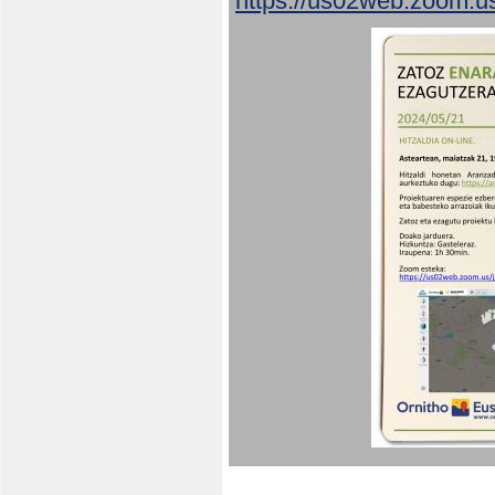
https://us02web.zoom.u