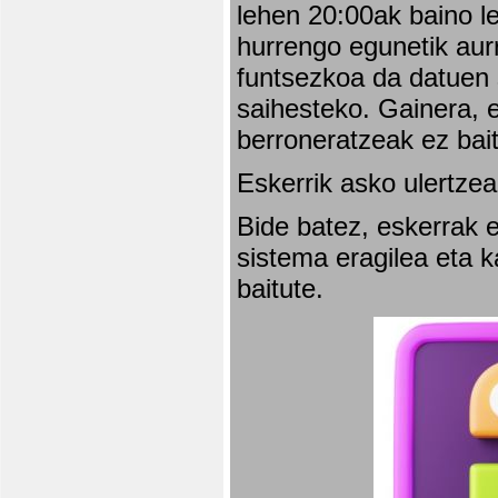
lehen 20:00ak baino l
hurrengo egunetik aurr
funtsezkoa da datuen 
saihesteko. Gainera, e
berroneratzeak ez bai
Eskerrik asko ulertzea
Bide batez, eskerrak e
sistema eragilea eta 
baitute.