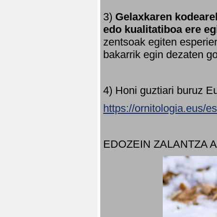
3)
Gelaxkaren kodearek
edo kualitatiboa ere e
zentsoak egiten esperien
bakarrik egin dezaten 
4) Honi guztiari buruz E
https://ornitologia.eus/
EDOZEIN ZALANTZA 