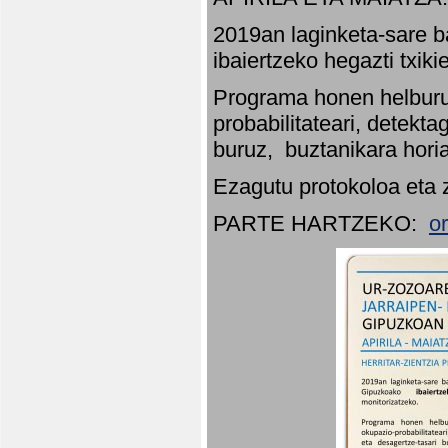
2019an laginketa-sare b
ibaiertzeko hegazti txik
Programa honen helburu
probabilitateari, detekta
buruz, buztanikara hori
Ezagutu protokoloa eta 
PARTE HARTZEKO:
o