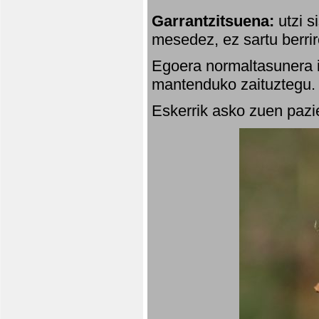
Garrantzitsuena:
utzi s
mesedez, ez sartu berrir
Egoera normaltasunera i
mantenduko zaituztegu. 
Eskerrik asko zuen pazie