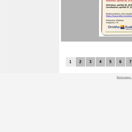
1
2
3
4
5
6
7
Biolovision