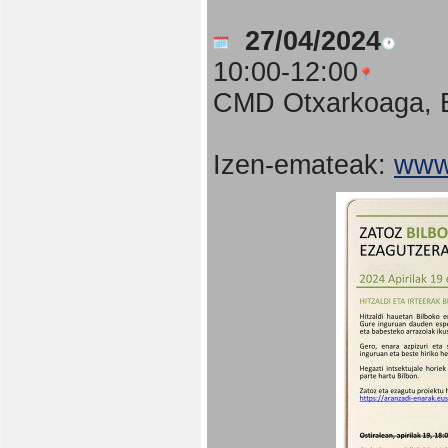
27/04/2024
10:00-12:00
CMD Otxarkoaga, B
Izen-emateak:
www.