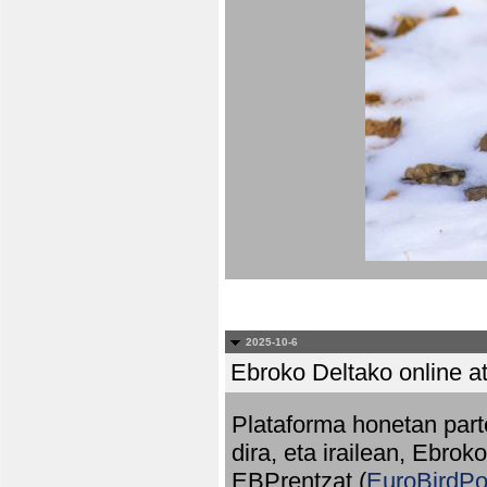
2025-10-6
Ebroko Deltako online at
Plataforma honetan part
dira, eta irailean, Ebrok
EBPrentzat (
EuroBirdPo