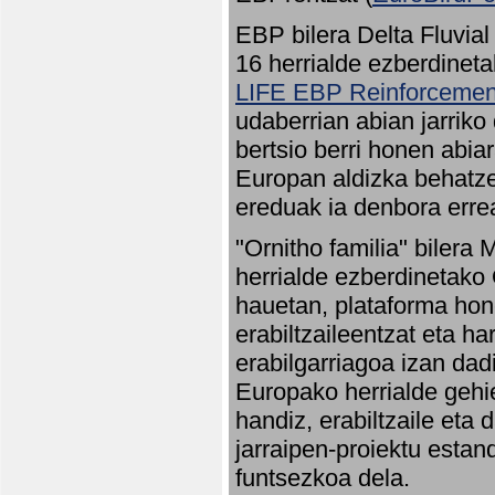
EBP bilera Delta Fluvial
16 herrialde ezberdineta
LIFE EBP Reinforcemen
udaberrian abian jarriko
bertsio berri honen abia
Europan aldizka behatze
ereduak ia denbora errea
"Ornitho familia" bilera 
herrialde ezberdinetako 
hauetan, plataforma hon
erabiltzaileentzat eta h
erabilgarriagoa izan dad
Europako herrialde gehie
handiz, erabiltzaile eta
jarraipen-proiektu estan
funtsezkoa dela.