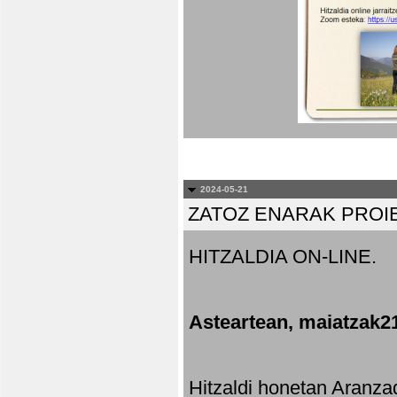
2024-05-21
ZATOZ ENARAK PROI
HITZALDIA ON-LINE.
Asteartean, maiatzak2
Hitzaldi honetan Aranza