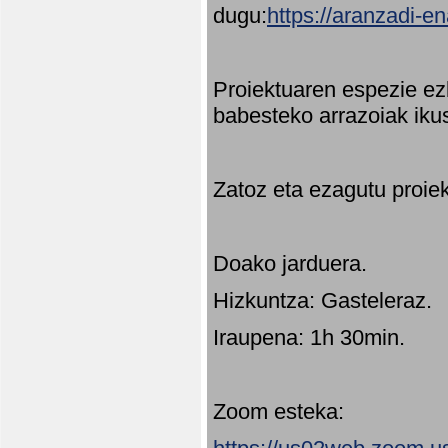
dugu:
https://aranzadi-e
Proiektuaren espezie ez
babesteko arrazoiak ikus
Zatoz eta ezagutu proie
Doako jarduera.
Hizkuntza: Gasteleraz.
Iraupena: 1h 30min.
Zoom esteka: