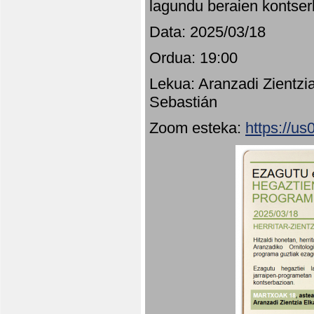
lagundu beraien kontser
Data: 2025/03/18
Ordua: 19:00
Lekua: Aranzadi Zientzi
Sebastián
Zoom esteka:
https://u