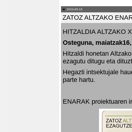
2024-05-15
ZATOZ ALTZAKO ENA
HITZALDIA ALTZAKO X
Osteguna, maiatzak16,
Hitzaldi honetan Altzak
ezagutu ditugu eta dituz
Hegazti intsektujale ha
parte hartu.
ENARAK proiektuaren in