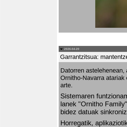
2026-04-20
Garrantzitsua: mantentze
Datorren astelehenean,
Ornitho-Navarra atariak 
arte.
Sistemaren funtziona
lanek "Ornitho Family"
bidez datuak sinkroniz
Horregatik, aplikaziot