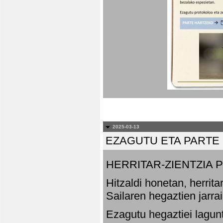
2025-03-13
EZAGUTU ETA PARTE
HERRITAR-ZIENTZIA
Hitzaldi honetan, herrit
Sailaren hegaztien jarr
Ezagutu hegaztiei lagun