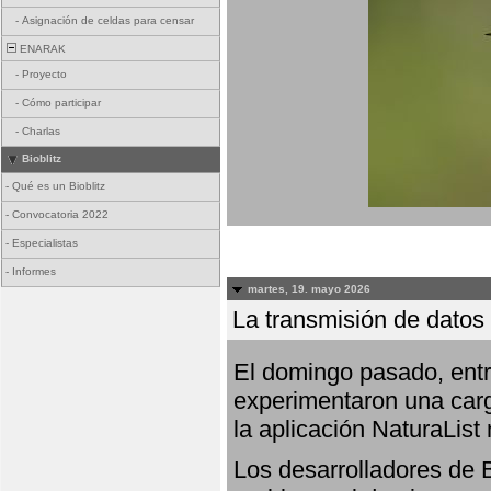
-
Asignación de celdas para censar
ENARAK
-
Proyecto
-
Cómo participar
-
Charlas
Bioblitz
-
Qué es un Bioblitz
-
Convocatoria 2022
-
Especialistas
-
Informes
martes, 19. mayo 2026
La transmisión de datos 
El domingo pasado, entre
experimentaron una carg
la aplicación NaturaList
Los desarrolladores de B