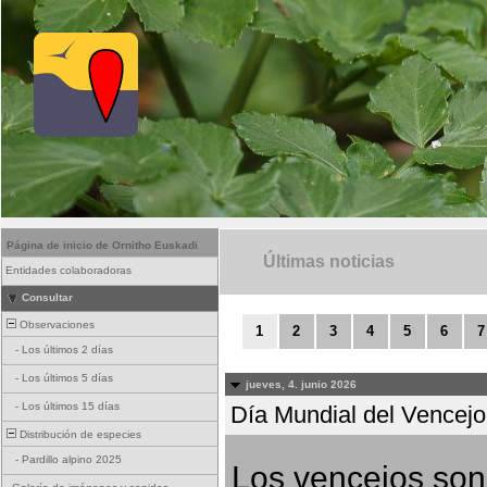
Página de inicio de Ornitho Euskadi
Últimas noticias
Entidades colaboradoras
Consultar
Observaciones
1
2
3
4
5
6
7
-
Los últimos 2 días
-
Los últimos 5 días
jueves, 4. junio 2026
-
Los últimos 15 días
Día Mundial del Vencejo 
Distribución de especies
-
Pardillo alpino 2025
Los vencejos son 