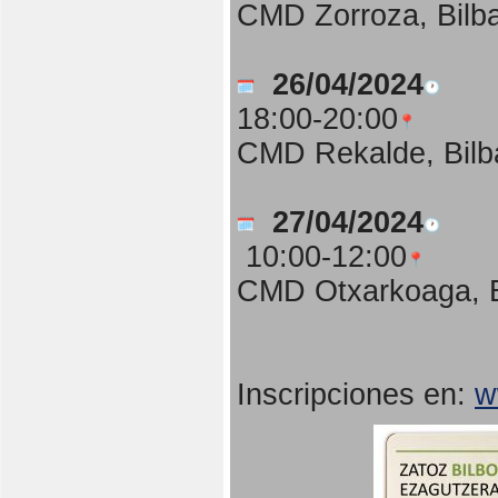
CMD Zorroza, Bilb
26/04/2024
18:00-20:00
CMD Rekalde, Bilb
27/04/2024
10:00-12:00
CMD Otxarkoaga, B
Inscripciones en:
w