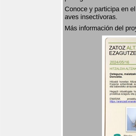
Conoce y participa en e
aves insectívoras.
Más información del p