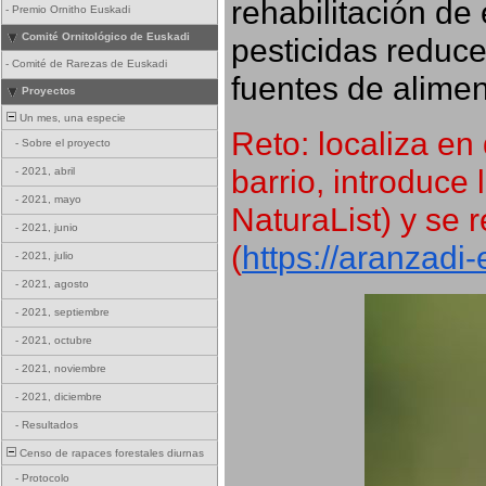
rehabilitación de 
-
Premio Ornitho Euskadi
Comité Ornitológico de Euskadi
pesticidas reduce
-
Comité de Rarezas de Euskadi
fuentes de alimen
Proyectos
Un mes, una especie
Reto: localiza en 
-
Sobre el proyecto
barrio, introduce 
-
2021, abril
-
2021, mayo
NaturaList) y se r
-
2021, junio
(
https://aranzadi
-
2021, julio
-
2021, agosto
-
2021, septiembre
-
2021, octubre
-
2021, noviembre
-
2021, diciembre
-
Resultados
Censo de rapaces forestales diurnas
-
Protocolo