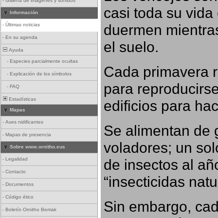
-
Galería de imágenes y sonidos
casi toda su vida
Información
duermen mientras
-
Últimas noticias
-
En su agenda
el suelo.
Ayuda
-
Especies parcialmente ocultas
Cada primavera r
-
Explicación de los símbolos
para reproducirse,
-
FAQ
Estadísticas
edificios para ha
Mapas
-
Aves nidificantes
Se alimentan de 
-
Mapas de presencia
voladores; un so
Sobre www.ornitho.eus
-
Legalidad
de insectos al añ
-
Contacto
“insecticidas nat
-
Documentos
-
Código ético
Sin embargo, cad
-
Boletín Ornitho Berriak