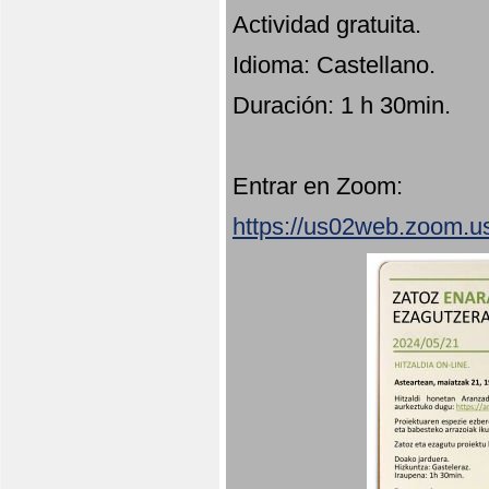
Actividad gratuita.
Idioma: Castellano.
Duración: 1 h 30min.
Entrar en Zoom:
https://us02web.zoom.u