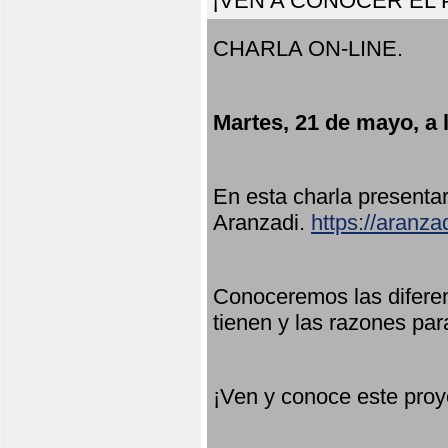
¡VEN A CONOCER EL
CHARLA ON-LINE.
Martes, 21 de mayo, a 
En esta charla present
Aranzadi.
https://aranza
Conoceremos las diferen
tienen y las razones par
¡Ven y conoce este proy