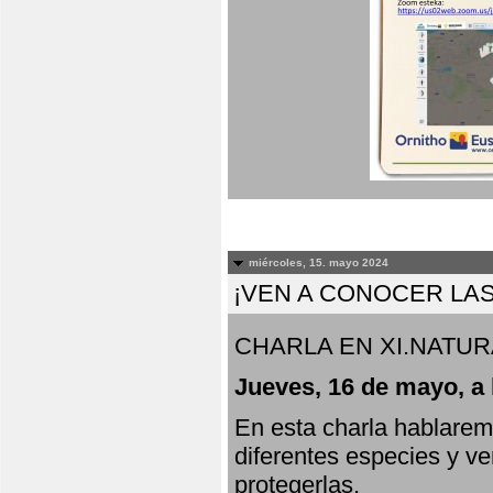
miércoles, 15. mayo 2024
¡VEN A CONOCER LAS
CHARLA EN XI.NATUR
Jueves, 16 de mayo, a 
En esta charla hablarem
diferentes especies y v
protegerlas.