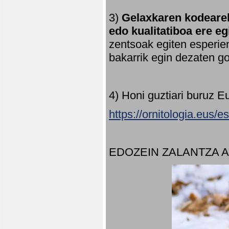
3)
Gelaxkaren kodearek
edo kualitatiboa ere e
zentsoak egiten esperien
bakarrik egin dezaten 
4) Honi guztiari buruz E
https://ornitologia.eus/
EDOZEIN ZALANTZA 