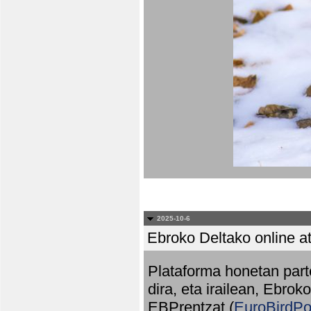
2025-10-6
Ebroko Deltako online at
Plataforma honetan part
dira, eta irailean, Ebrok
EBPrentzat (
EuroBirdPo