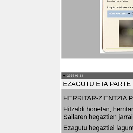
2025-03-13
EZAGUTU ETA PARTE
HERRITAR-ZIENTZIA
Hitzaldi honetan, herrit
Sailaren hegaztien jarr
Ezagutu hegaztiei lagun