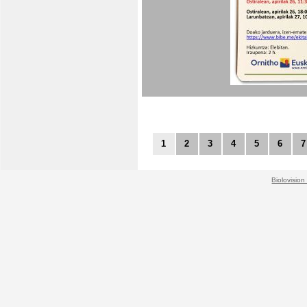
1
2
3
4
5
6
7
Biolovision