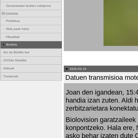
-
Zentsotarako laukien esleipena
ENARAK
-
Proiektua
-
Nola parte hartu
-
Hitzaldiak
Bioblitz
-
Zer da Bioblitz bat
-
2022ko Deialdia
-
Adituak
2026-05-19
Datuen transmisioa mot
-
Txostenak
Joan den igandean, 15:47
handia izan zuten. Aldi 
zerbitzarietara konektatu
Biolovision garatzaileek
konpontzeko. Hala ere, 
asko behar izaten dute 