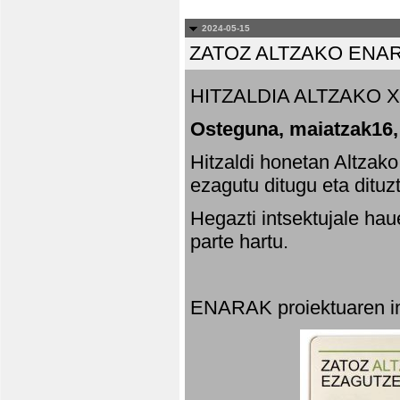
2024-05-15
ZATOZ ALTZAKO ENA
HITZALDIA ALTZAKO X
Osteguna, maiatzak16,
Hitzaldi honetan Altzak
ezagutu ditugu eta dituz
Hegazti intsektujale ha
parte hartu.
ENARAK proiektuaren in