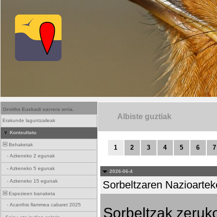
Ornitho Euskadi sarrera orria.
Albiste guztiak
Erakunde laguntzaileak
Kontsultatu
Behaketak
1
2
3
4
5
6
7
-
Azkeneko 2 egunak
-
Azkeneko 5 egunak
2026-06-4
-
Azkeneko 15 egunak
Sorbeltzaren Nazioartek
Espezieen banaketa
-
Acanthis flammea cabaret 2025
Sorbeltzak zeruko