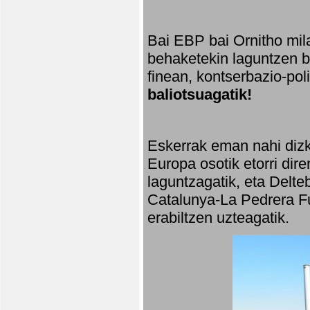
Bai EBP bai Ornitho mila
behaketekin laguntzen ba
finean, kontserbazio-po
baliotsuagatik!
Eskerrak eman nahi dizki
Europa osotik etorri dir
laguntzagatik, eta Delte
Catalunya-La Pedrera Fu
erabiltzen uzteagatik.