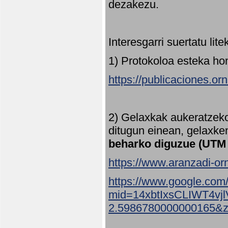
dezakezu.
Interesgarri suertatu lit
1) Protokoloa esteka ho
https://publicaciones.or
2) Gelaxkak aukeratzek
ditugun einean, gelaxke
beharko diguzue (UTM
https://www.aranzadi-orn
https://www.google.com
mid=14xbtIxsCLIWT4v
2.5986780000000165&