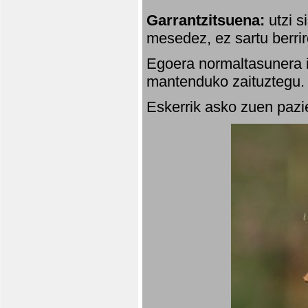
Garrantzitsuena:
utzi s
mesedez, ez sartu berrir
Egoera normaltasunera i
mantenduko zaituztegu. 
Eskerrik asko zuen pazie