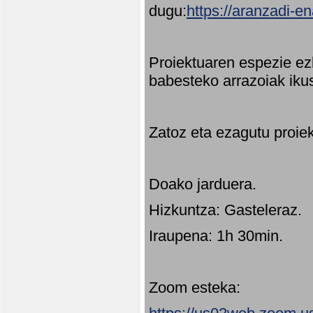
dugu:
https://aranzadi-e
Proiektuaren espezie ez
babesteko arrazoiak ikus
Zatoz eta ezagutu proie
Doako jarduera.
Hizkuntza: Gasteleraz.
Iraupena: 1h 30min.
Zoom esteka: