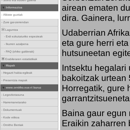
-
Soinu eta irudien galeria
airean ematen dut
Informazioa
dira. Gainera, lu
-
Albiste guztiak
-
Zure gai-zerrendan
Udaberrian Afrikat
Laguntza
-
Erdi ezkutaturiko espezieak
eta gure herri eta 
-
Ikurren azalpena
hutsuneetan egite
-
FAQ (ohiko galderak)
Erabileraren estatistikak
Intsektu hegalari 
Mapak
-
Hegazti habia-egileak
bakoitzak urtean 
-
Presentzia mapak
Horregatik, gure h
www.ornitho.eus-ri buruz
-
Legezkotasuna
garrantzitsueneta
-
Harremanetarako
Baina gaur egun 
-
Dokumentuak
-
Kode etikoa
Eraikin zaharren b
-
Ornitho Berriak