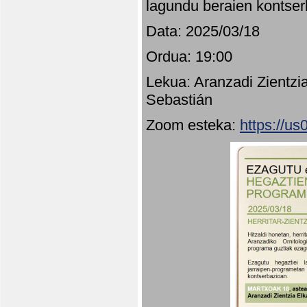
lagundu beraien kontser
Data: 2025/03/18
Ordua: 19:00
Lekua: Aranzadi Zientzi
Sebastián
Zoom esteka:
https://u