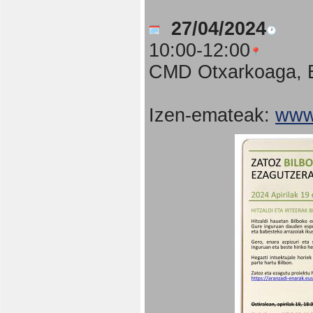
27/04/2024
10:00-12:00
CMD Otxarkoaga, B
Izen-emateak:
www.