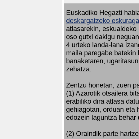
Euskadiko Hegazti habia
deskargatzeko eskuragar
atlasarekin, eskualdeko
oso gutxi dakigu neguan 
4 urteko landa-lana iza
maila paregabe batekin 
banaketaren, ugaritasun
zehatza.
Zentzu honetan, zuen pa
(1) Azarotik otsailera bi
erabiliko dira atlasa d
gehiagotan, orduan eta h
edozein laguntza behar 
(2) Oraindik parte hartz