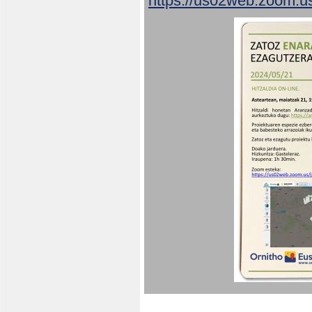
https://us02web.zoom.u