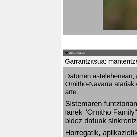
2026-04-20
Garrantzitsua: mantentze
Datorren astelehenean,
Ornitho-Navarra atariak 
arte.
Sistemaren funtziona
lanek "Ornitho Family"
bidez datuak sinkroniz
Horregatik, aplikaziot