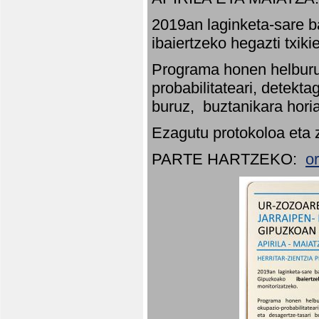
2019an laginketa-sare b
ibaiertzeko hegazti txik
Programa honen helburu
probabilitateari, detekta
buruz, buztanikara hori
Ezagutu protokoloa eta 
PARTE HARTZEKO:
o