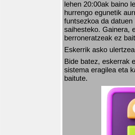
lehen 20:00ak baino l
hurrengo egunetik aurr
funtsezkoa da datuen 
saihesteko. Gainera, e
berroneratzeak ez bai
Eskerrik asko ulertzea
Bide batez, eskerrak e
sistema eragilea eta 
baitute.