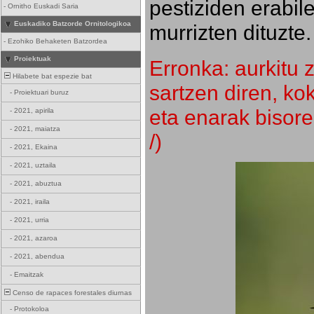
pestiziden erabil
-
Ornitho Euskadi Saria
Euskadiko Batzorde Ornitologikoa
murrizten dituzte.
-
Ezohiko Behaketen Batzordea
Proiektuak
Erronka: aurkitu z
Hilabete bat espezie bat
sartzen diren, k
-
Proiektuari buruz
eta enarak bisore
-
2021, apirila
-
2021, maiatza
/)
-
2021, Ekaina
-
2021, uztaila
-
2021, abuztua
-
2021, iraila
-
2021, urria
-
2021, azaroa
-
2021, abendua
-
Emaitzak
Censo de rapaces forestales diurnas
-
Protokoloa