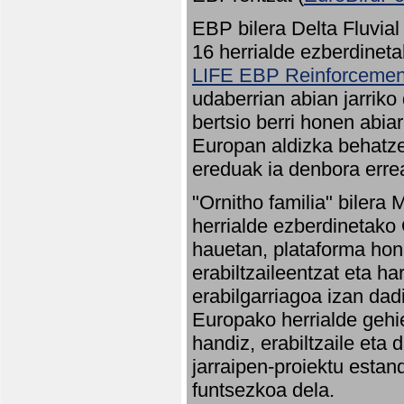
EBP bilera Delta Fluvial
16 herrialde ezberdineta
LIFE EBP Reinforcemen
udaberrian abian jarriko
bertsio berri honen abia
Europan aldizka behatze
ereduak ia denbora errea
"Ornitho familia" bilera 
herrialde ezberdinetako 
hauetan, plataforma hon
erabiltzaileentzat eta h
erabilgarriagoa izan dad
Europako herrialde gehie
handiz, erabiltzaile eta
jarraipen-proiektu estan
funtsezkoa dela.