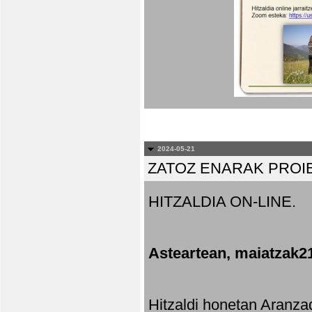
2024-05-21
ZATOZ ENARAK PROI
HITZALDIA ON-LINE.
Asteartean, maiatzak2
Hitzaldi honetan Aranza