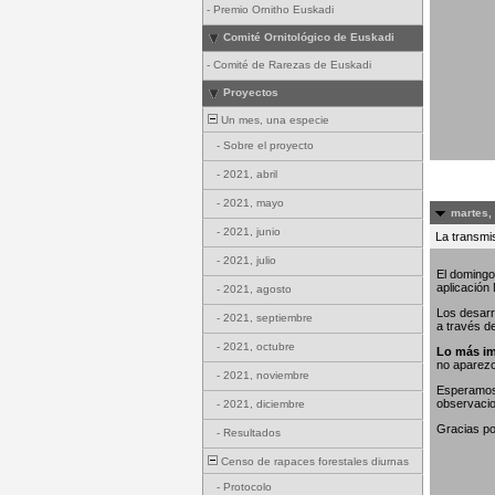
-
Premio Ornitho Euskadi
Comité Ornitológico de Euskadi
-
Comité de Rarezas de Euskadi
Proyectos
Un mes, una especie
-
Sobre el proyecto
-
2021, abril
-
2021, mayo
martes,
-
2021, junio
La transmis
-
2021, julio
El domingo
aplicación
-
2021, agosto
Los desarr
-
2021, septiembre
a través d
-
2021, octubre
Lo más im
no aparez
-
2021, noviembre
Esperamos 
observaci
-
2021, diciembre
Gracias po
-
Resultados
Censo de rapaces forestales diurnas
-
Protocolo