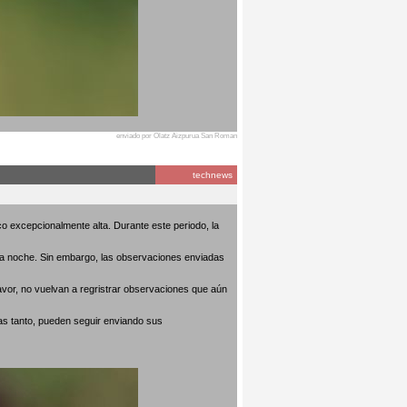
enviado por Olatz Aizpurua San Roman
technews
o excepcionalmente alta. Durante este periodo, la
 la noche. Sin embargo, las observaciones enviadas
avor, no vuelvan a regristrar observaciones que aún
as tanto, pueden seguir enviando sus