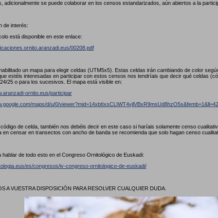
, adicionalmente se puede colaborar en los censos estandarizados, aún abiertos a la partici
 de interés:
colo está disponible en este enlace:
licaciones.ornito.aranzadi.eus/00208.pdf
abilitado un mapa para elegir celdas (UTM5x5). Estas celdas irán cambiando de color seg
ue estéis interesadas en participar con estos censos nos tendríais que decir qué celdas (
24/25 o para los sucesivos. El mapa está visible en:
.aranzadi-ornito.eus/participar
ww.google.com/maps/d/u/0/viewer?mid=14xbtIxsCLIWT4vjlVBxR9msUd8hzO5s&femb=1&ll
l código de celda, también nos debéis decir en este caso si haríais solamente censo cualitat
a en censar en transectos con ancho de banda se recomienda que solo hagan censo cualita
 hablar de todo esto en el Congreso Ornitológico de Euskadi:
itologia.eus/es/congresos/iv-congreso-ornitologico-de-euskadi/
 A VUESTRA DISPOSICIÓN PARA RESOLVER CUALQUIER DUDA.