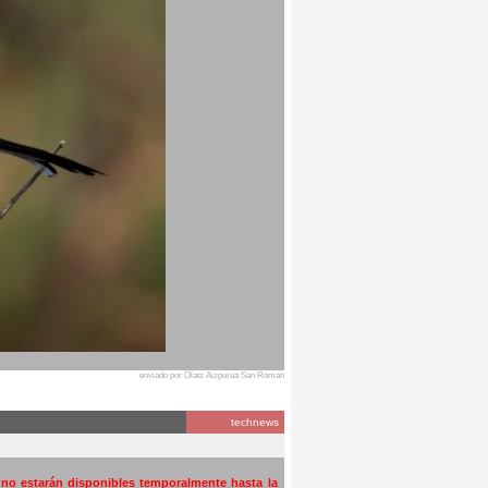
enviado por Olatz Aizpurua San Roman
technews
a no estarán disponibles temporalmente hasta la