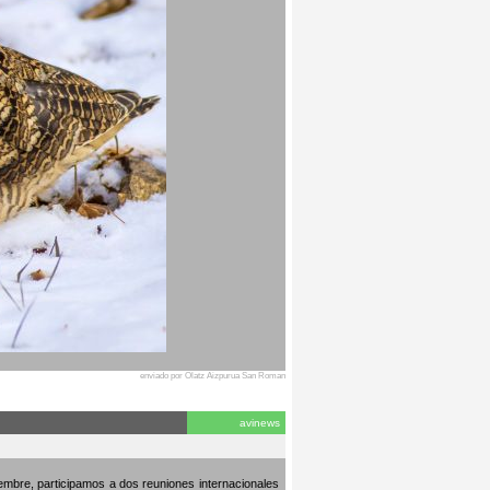
enviado por Olatz Aizpurua San Roman
avinews
embre, participamos a dos reuniones internacionales