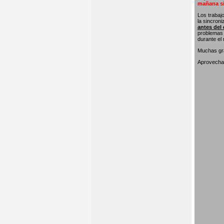
mañana si
Los trabaj
la sincron
antes del 
problemas 
durante el
Muchas gra
Aprovecham