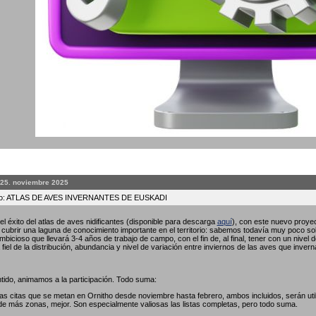
 25. noviembre 2025
to: ATLAS DE AVES INVERNANTES DE EUSKADI
l éxito del atlas de aves nidificantes (disponible para descarga
aquí
), con este nuevo proyec
ubrir una laguna de conocimiento importante en el territorio: sabemos todavía muy poco so
bicioso que llevará 3-4 años de trabajo de campo, con el fin de, al final, tener con un nivel 
fiel de la distribución, abundancia y nivel de variación entre inviernos de las aves que invern
tido, animamos a la participación. Todo suma:
las citas que se metan en Ornitho desde noviembre hasta febrero, ambos incluidos, serán util
de más zonas, mejor. Son especialmente valiosas las listas completas, pero todo suma.