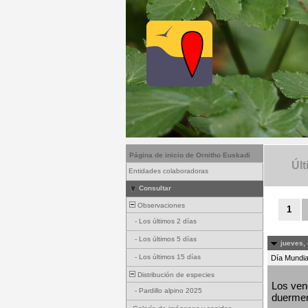
Página de inicio de Ornitho Euskadi
Últ
Entidades colaboradoras
Consultar
Observaciones
1
-
Los últimos 2 días
-
Los últimos 5 días
jueves, 
-
Los últimos 15 días
Día Mundial
Distribución de especies
Los venc
-
Pardillo alpino 2025
duermen