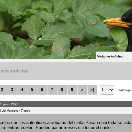
Visitante Anónimo
imas noticias
2
3
4
5
6
7
8
9
>
>|
ítem/págin
4. junio 2026
 del Vencejo - 7 junio
ejos son los auténticos acróbatas del cielo. Pasan casi toda su vida 
 mientras vuelan. Pueden pasar meses sin tocar el suelo.