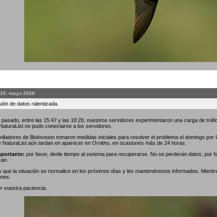
 19. mayo 2026
ión de datos ralentizada.
 pasado, entre las 15:47 y las 18:20, nuestros servidores experimentaron una carga de tráfic
 NaturaList no pudo conectarse a los servidores.
olladores de Biolovision tomaron medidas iniciales para resolver el problema el domingo por
e NaturaList aún tardan en aparecer en Ornitho, en ocasiones más de 24 horas.
portante:
por favor, denle tiempo al sistema para recuperarse. No se perderán datos; por f
can.
que la situación se normalice en los próximos días y les mantendremos informados. Mientr
ones.
r vuestra paciencia.