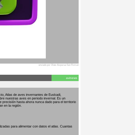
enviado por Olatz Aizpurua San Roman
avinews
to, Atlas de aves invernantes de Euskadi,
bre nuestras aves en periodo invernal. Es un
de precisión hasta ahora nunca dado para el territorio
an en la región.
izadas para alimentar con datos el atlas. Cuantas