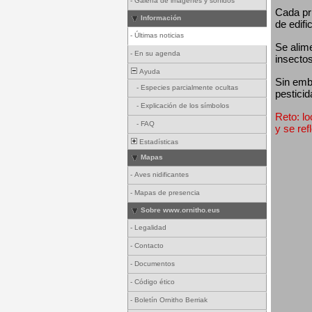
-
Galería de imágenes y sonidos
Cada pri
Información
de edifi
-
Últimas noticias
Se alim
-
En su agenda
insectos
Ayuda
Sin emba
-
Especies parcialmente ocultas
pesticid
-
Explicación de los símbolos
Reto: lo
-
FAQ
y se ref
Estadísticas
Mapas
-
Aves nidificantes
-
Mapas de presencia
Sobre www.ornitho.eus
-
Legalidad
-
Contacto
-
Documentos
-
Código ético
-
Boletín Ornitho Berriak