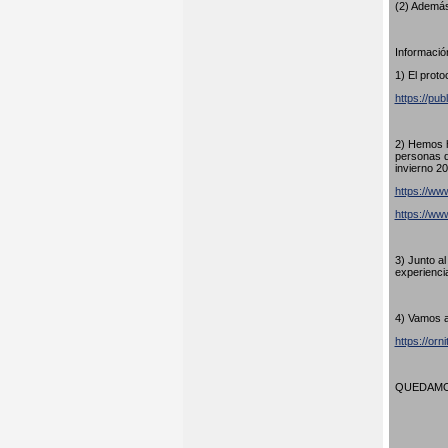
(2) Además
Información
1) El proto
https://pub
2) Hemos h
personas q
invierno 20
https://www
https://w
3) Junto a
experienci
4) Vamos a
https://orn
QUEDAMOS