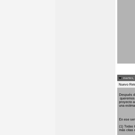
martes,
Nuevo Re
Después de
queremos c
proyecto am
una estima 
En ese sen
(1) Todas 
más citas 