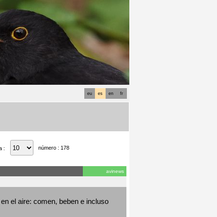
eu
es
en
fr
número : 178
a :
avinews
en el aire: comen, beben e incluso 