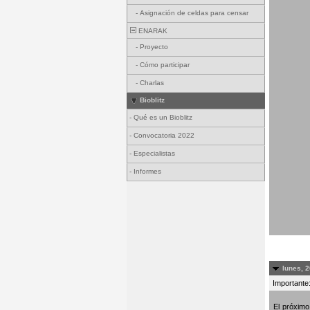
-
Asignación de celdas para censar
ENARAK
-
Proyecto
-
Cómo participar
-
Charlas
Bioblitz
-
Qué es un Bioblitz
-
Convocatoria 2022
-
Especialistas
-
Informes
lunes, 2
Importante:
El próxim