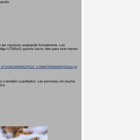
pación.
ún las vayamos asignando formalmente. Las
código UTM5x5) queréis hacer, bien para este mismo
=42.97143024899632%2C-2.5986780000000165&z=9
ivo o también cuantitativo. Las personas sin mucha
tivo.