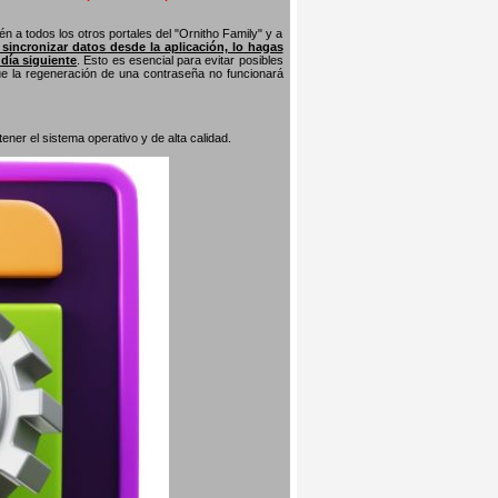
n a todos los otros portales del "Ornitho Family" y a
s sincronizar datos desde la aplicación, lo hagas
 día siguiente
. Esto es esencial para evitar posibles
que la regeneración de una contraseña no funcionará
er el sistema operativo y de alta calidad.