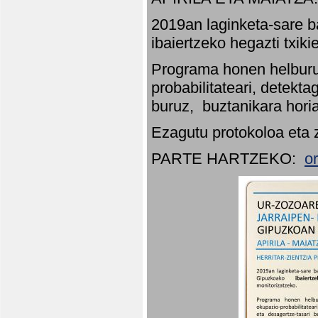
2019an laginketa-sare b
ibaiertzeko hegazti txik
Programa honen helburu
probabilitateari, detekta
buruz, buztanikara hori
Ezagutu protokoloa eta 
PARTE HARTZEKO:
o