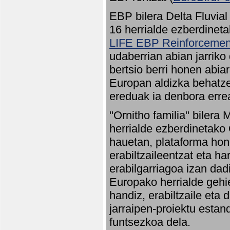
EBP bilera Delta Fluvial
16 herrialde ezberdineta
LIFE EBP Reinforcemen
udaberrian abian jarriko
bertsio berri honen abia
Europan aldizka behatze
ereduak ia denbora errea
"Ornitho familia" bilera 
herrialde ezberdinetako 
hauetan, plataforma hon
erabiltzaileentzat eta h
erabilgarriagoa izan dad
Europako herrialde gehie
handiz, erabiltzaile eta
jarraipen-proiektu estan
funtsezkoa dela.