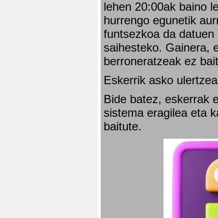
lehen 20:00ak baino l
hurrengo egunetik aurr
funtsezkoa da datuen 
saihesteko. Gainera, e
berroneratzeak ez bai
Eskerrik asko ulertzea
Bide batez, eskerrak e
sistema eragilea eta 
baitute.