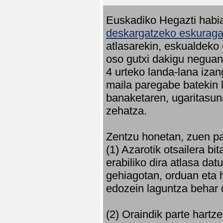
Euskadiko Hegazti habia
deskargatzeko eskuragar
atlasarekin, eskualdeko
oso gutxi dakigu neguan 
4 urteko landa-lana iza
maila paregabe batekin 
banaketaren, ugaritasun
zehatza.
Zentzu honetan, zuen pa
(1) Azarotik otsailera bi
erabiliko dira atlasa d
gehiagotan, orduan eta h
edozein laguntza behar 
(2) Oraindik parte hartz