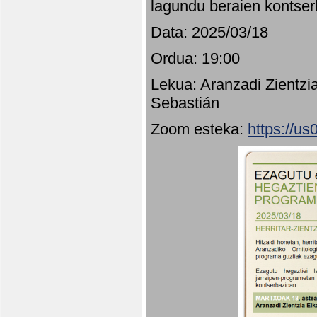
lagundu beraien kontser
Data: 2025/03/18
Ordua: 19:00
Lekua: Aranzadi Zientzi
Sebastián
Zoom esteka:
https://u