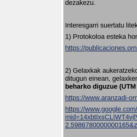
dezakezu.
Interesgarri suertatu lit
1) Protokoloa esteka ho
https://publicaciones.or
2) Gelaxkak aukeratzek
ditugun einean, gelaxke
beharko diguzue (UTM
https://www.aranzadi-orn
https://www.google.com
mid=14xbtIxsCLIWT4v
2.5986780000000165&