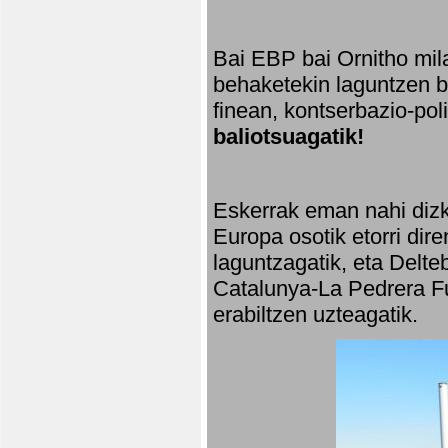
Bai EBP bai Ornitho mila
behaketekin laguntzen ba
finean, kontserbazio-po
baliotsuagatik!
Eskerrak eman nahi dizki
Europa osotik etorri dir
laguntzagatik, eta Delte
Catalunya-La Pedrera Fu
erabiltzen uzteagatik.