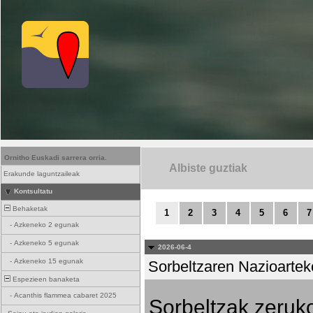
Ornitho Euskadi sarrera orria.
Albiste guztiak
Erakunde laguntzaileak
Kontsultatu
Behaketak
1
2
3
4
5
6
7
-
Azkeneko 2 egunak
-
Azkeneko 5 egunak
2026-06-4
-
Azkeneko 15 egunak
Sorbeltzaren Nazioartek
Espezieen banaketa
-
Acanthis flammea cabaret 2025
Sorbeltzak zeruko