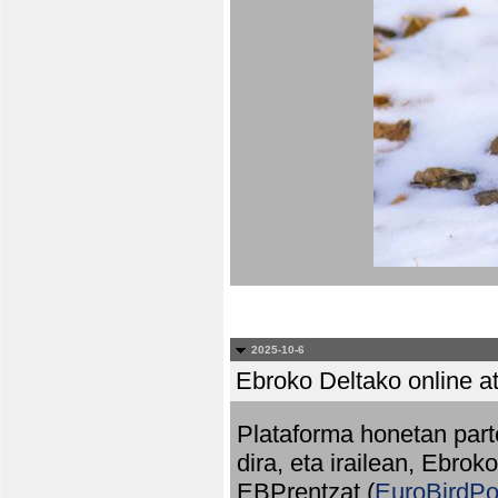
2025-10-6
Ebroko Deltako online at
Plataforma honetan part
dira, eta irailean, Ebrok
EBPrentzat (
EuroBirdPo