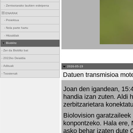
-
Zentsotarako laukien esleipena
ENARAK
-
Proiektua
-
Nola parte hartu
-
Hitzaldiak
Bioblitz
-
Zer da Bioblitz bat
-
2022ko Deialdia
-
Adituak
2026-05-19
Datuen transmisioa mot
-
Txostenak
Joan den igandean, 15:47
handia izan zuten. Aldi 
zerbitzarietara konektatu
Biolovision garatzaileek
konpontzeko. Hala ere, 
asko behar izaten dute 