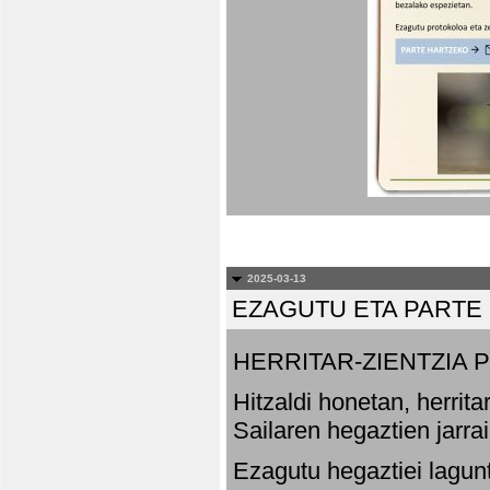
2025-03-13
EZAGUTU ETA PARTE
HERRITAR-ZIENTZIA
Hitzaldi honetan, herrit
Sailaren hegaztien jarr
Ezagutu hegaztiei lagun