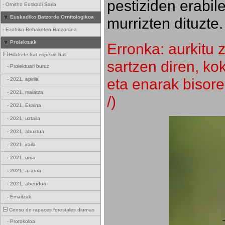
pestiziden erabil
-
Ornitho Euskadi Saria
Euskadiko Batzorde Ornitologikoa
murrizten dituzte.
-
Ezohiko Behaketen Batzordea
Proiektuak
Erronka: aurkitu z
Hilabete bat espezie bat
sartzen diren, k
-
Proiektuari buruz
eta enarak bisore
-
2021, apirila
-
2021, maiatza
/)
-
2021, Ekaina
-
2021, uztaila
-
2021, abuztua
-
2021, iraila
-
2021, urria
-
2021, azaroa
-
2021, abendua
-
Emaitzak
Censo de rapaces forestales diurnas
-
Protokoloa