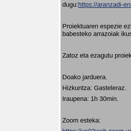
dugu:
https://aranzadi-e
Proiektuaren espezie ez
babesteko arrazoiak ikus
Zatoz eta ezagutu proie
Doako jarduera.
Hizkuntza: Gasteleraz.
Iraupena: 1h 30min.
Zoom esteka: