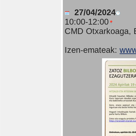
27/04/2024
10:00-12:00
CMD Otxarkoaga, B
Izen-emateak:
www.