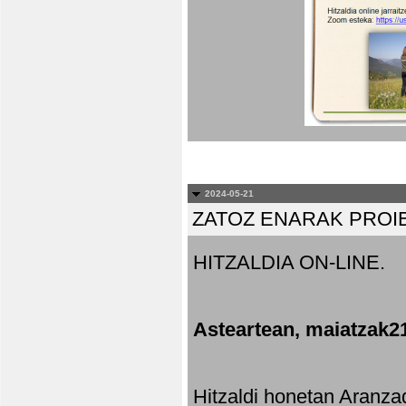
2024-05-21
ZATOZ ENARAK PROI
HITZALDIA ON-LINE.
Asteartean, maiatzak2
Hitzaldi honetan Aranza