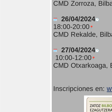
CMD Zorroza, Bilb
26/04/2024
18:00-20:00
CMD Rekalde, Bilb
27/04/2024
10:00-12:00
CMD Otxarkoaga, B
Inscripciones en:
w