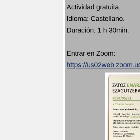
Actividad gratuita.
Idioma: Castellano.
Duración: 1 h 30min.
Entrar en Zoom:
https://us02web.zoom.u