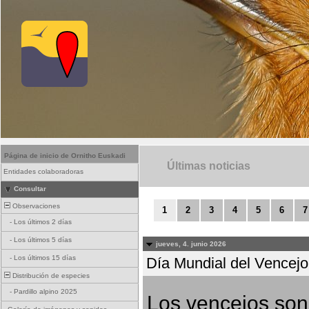
Página de inicio de Ornitho Euskadi
Últimas noticias
Entidades colaboradoras
Consultar
Observaciones
1
2
3
4
5
6
7
-
Los últimos 2 días
-
Los últimos 5 días
jueves, 4. junio 2026
-
Los últimos 15 días
Día Mundial del Vencejo 
Distribución de especies
-
Pardillo alpino 2025
Los vencejos son 