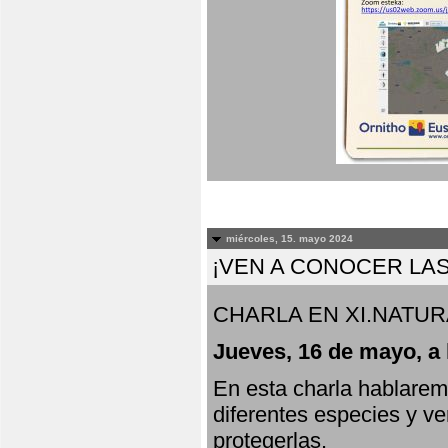
miércoles, 15. mayo 2024
¡VEN A CONOCER LAS
CHARLA EN XI.NATUR
Jueves, 16 de mayo, a 
En esta charla hablarem
diferentes especies y v
protegerlas.