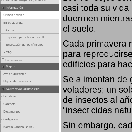
-
Galería de imágenes y sonidos
casi toda su vida
Información
duermen mientras
-
Últimas noticias
-
En su agenda
el suelo.
Ayuda
-
Especies parcialmente ocultas
Cada primavera r
-
Explicación de los símbolos
para reproducirse,
-
FAQ
Estadísticas
edificios para ha
Mapas
-
Aves nidificantes
Se alimentan de 
-
Mapas de presencia
voladores; un so
Sobre www.ornitho.eus
-
Legalidad
de insectos al añ
-
Contacto
“insecticidas nat
-
Documentos
-
Código ético
Sin embargo, cad
-
Boletín Ornitho Berriak