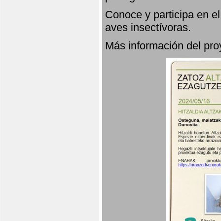
Conoce y participa en e
aves insectívoras.
Más información del p