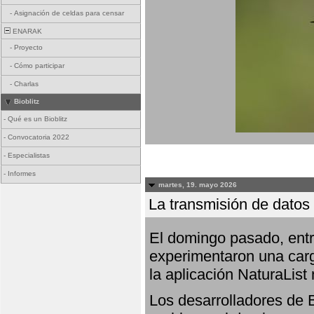
-
Asignación de celdas para censar
ENARAK
-
Proyecto
-
Cómo participar
-
Charlas
Bioblitz
-
Qué es un Bioblitz
-
Convocatoria 2022
-
Especialistas
-
Informes
martes, 19. mayo 2026
La transmisión de datos 
El domingo pasado, entre
experimentaron una carg
la aplicación NaturaList
Los desarrolladores de B