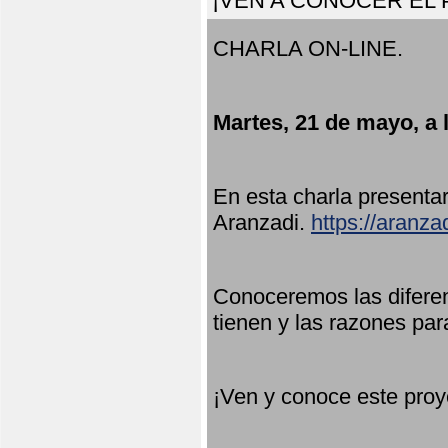
¡VEN A CONOCER EL
CHARLA ON-LINE.
Martes, 21 de mayo, a 
En esta charla present
Aranzadi.
https://aranza
Conoceremos las diferen
tienen y las razones par
¡Ven y conoce este proy