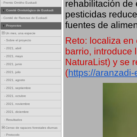
rehabilitación de 
-
Premio Ornitho Euskadi
Comité Ornitológico de Euskadi
pesticidas reduce
-
Comité de Rarezas de Euskadi
fuentes de alimen
Proyectos
Un mes, una especie
Reto: localiza en 
-
Sobre el proyecto
barrio, introduce 
-
2021, abril
-
2021, mayo
NaturaList) y se r
-
2021, junio
(
https://aranzadi
-
2021, julio
-
2021, agosto
-
2021, septiembre
-
2021, octubre
-
2021, noviembre
-
2021, diciembre
-
Resultados
Censo de rapaces forestales diurnas
-
Protocolo