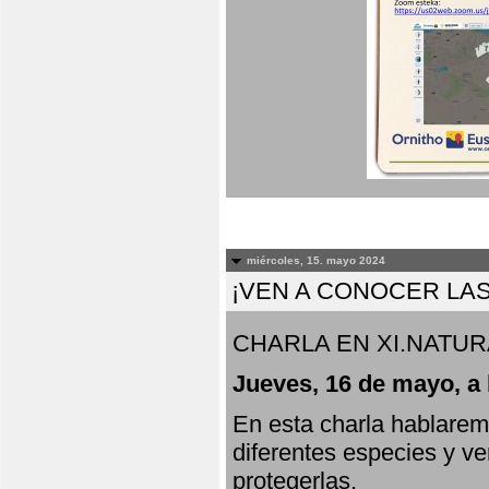
miércoles, 15. mayo 2024
¡VEN A CONOCER LAS
CHARLA EN XI.NATUR
Jueves, 16 de mayo, a 
En esta charla hablarem
diferentes especies y v
protegerlas.