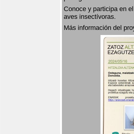
Conoce y participa en e
aves insectívoras.
Más información del p