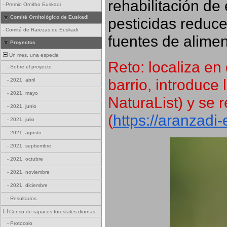
rehabilitación de 
-
Premio Ornitho Euskadi
Comité Ornitológico de Euskadi
pesticidas reduce
-
Comité de Rarezas de Euskadi
fuentes de alimen
Proyectos
Un mes, una especie
Reto: localiza en 
-
Sobre el proyecto
barrio, introduce 
-
2021, abril
-
2021, mayo
NaturaList) y se r
-
2021, junio
(
https://aranzadi
-
2021, julio
-
2021, agosto
-
2021, septiembre
-
2021, octubre
-
2021, noviembre
-
2021, diciembre
-
Resultados
Censo de rapaces forestales diurnas
-
Protocolo