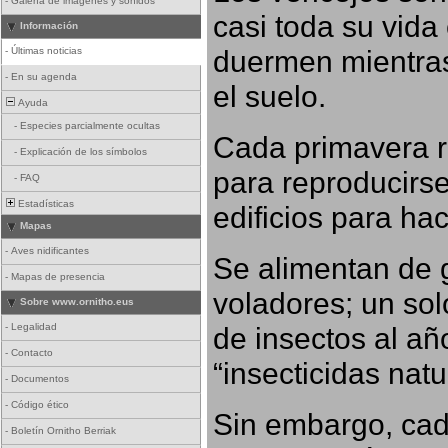
-
Galería de imágenes y sonidos
casi toda su vida
Información
duermen mientras
-
Últimas noticias
-
En su agenda
el suelo.
Ayuda
-
Especies parcialmente ocultas
Cada primavera r
-
Explicación de los símbolos
para reproducirse,
-
FAQ
Estadísticas
edificios para ha
Mapas
-
Aves nidificantes
Se alimentan de 
-
Mapas de presencia
voladores; un so
Sobre www.ornitho.eus
-
Legalidad
de insectos al añ
-
Contacto
“insecticidas nat
-
Documentos
-
Código ético
Sin embargo, cad
-
Boletín Ornitho Berriak