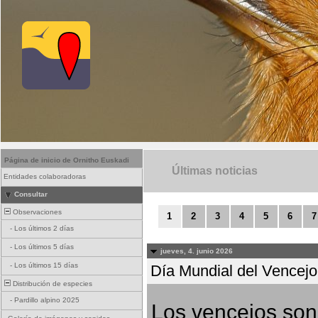
Página de inicio de Ornitho Euskadi
Últimas noticias
Entidades colaboradoras
Consultar
Observaciones
1
2
3
4
5
6
7
-
Los últimos 2 días
-
Los últimos 5 días
jueves, 4. junio 2026
-
Los últimos 15 días
Día Mundial del Vencejo 
Distribución de especies
-
Pardillo alpino 2025
Los vencejos son 