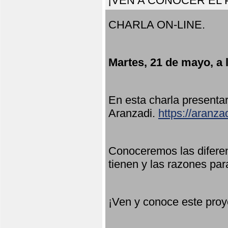
¡VEN A CONOCER EL
CHARLA ON-LINE.
Martes, 21 de mayo, a 
En esta charla present
Aranzadi.
https://aranza
Conoceremos las diferen
tienen y las razones par
¡Ven y conoce este proy