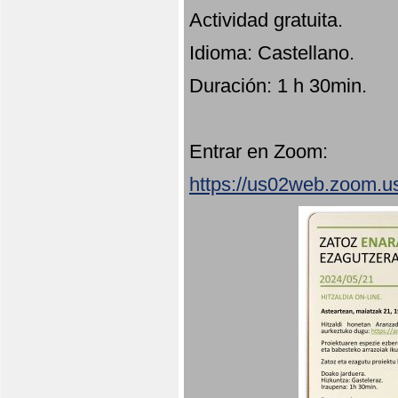
Actividad gratuita.
Idioma: Castellano.
Duración: 1 h 30min.
Entrar en Zoom:
https://us02web.zoom.u