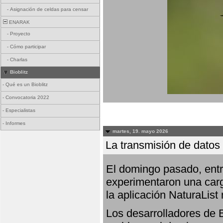
-
Asignación de celdas para censar
ENARAK
-
Proyecto
-
Cómo participar
-
Charlas
Bioblitz
-
Qué es un Bioblitz
-
Convocatoria 2022
-
Especialistas
-
Informes
martes, 19. mayo 2026
La transmisión de datos 
El domingo pasado, entre
experimentaron una carg
la aplicación NaturaList
Los desarrolladores de B