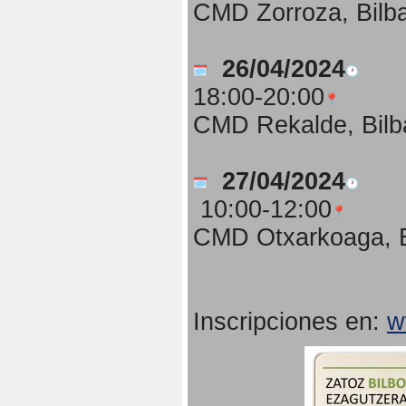
CMD Zorroza, Bilb
26/04/2024
18:00-20:00
CMD Rekalde, Bilb
27/04/2024
10:00-12:00
CMD Otxarkoaga, B
Inscripciones en:
w