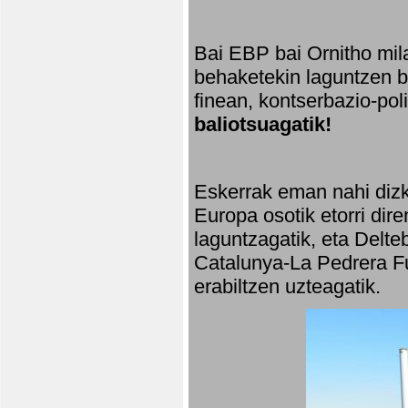
Bai EBP bai Ornitho mila
behaketekin laguntzen ba
finean, kontserbazio-po
baliotsuagatik!
Eskerrak eman nahi dizki
Europa osotik etorri dir
laguntzagatik, eta Delte
Catalunya-La Pedrera Fu
erabiltzen uzteagatik.