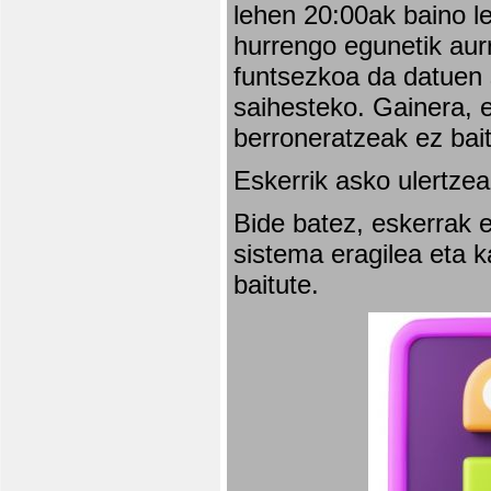
lehen 20:00ak baino l
hurrengo egunetik aurr
funtsezkoa da datuen 
saihesteko. Gainera, e
berroneratzeak ez bai
Eskerrik asko ulertzea
Bide batez, eskerrak e
sistema eragilea eta 
baitute.