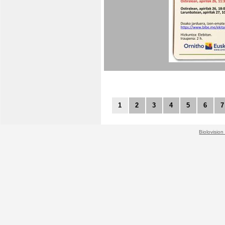
1
2
3
4
5
6
7
Biolovision