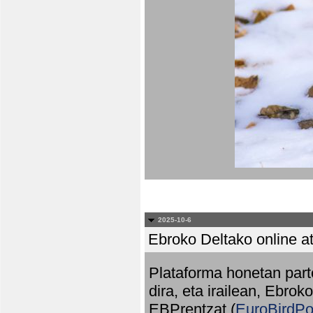
2025-10-6
Ebroko Deltako online at
Plataforma honetan part
dira, eta irailean, Ebrok
EBPrentzat (
EuroBirdPo