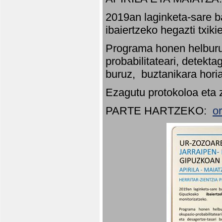
2019an laginketa-sare b
ibaiertzeko hegazti txik
Programa honen helburu
probabilitateari, detekta
buruz, buztanikara hori
Ezagutu protokoloa eta 
PARTE HARTZEKO:
o