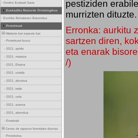
pestiziden erabil
-
Ornitho Euskadi Saria
Euskadiko Batzorde Ornitologikoa
murrizten dituzte.
-
Ezohiko Behaketen Batzordea
Proiektuak
Erronka: aurkitu z
Hilabete bat espezie bat
sartzen diren, k
-
Proiektuari buruz
eta enarak bisore
-
2021, apirila
-
2021, maiatza
/)
-
2021, Ekaina
-
2021, uztaila
-
2021, abuztua
-
2021, iraila
-
2021, urria
-
2021, azaroa
-
2021, abendua
-
Emaitzak
Censo de rapaces forestales diurnas
-
Protokoloa