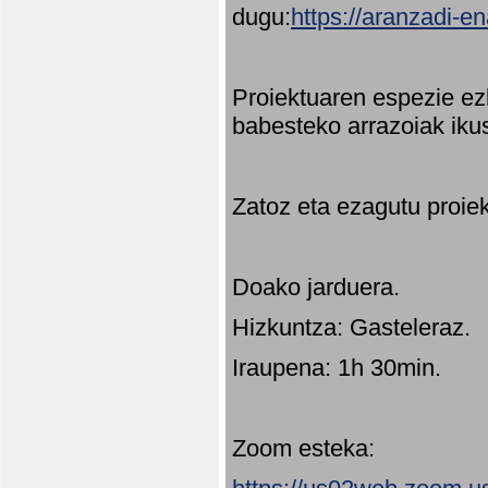
dugu:
https://aranzadi-e
Proiektuaren espezie ez
babesteko arrazoiak ikus
Zatoz eta ezagutu proie
Doako jarduera.
Hizkuntza: Gasteleraz.
Iraupena: 1h 30min.
Zoom esteka: