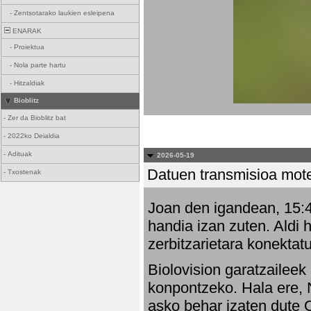
-
Zentsotarako laukien esleipena
ENARAK
-
Proiektua
-
Nola parte hartu
-
Hitzaldiak
Bioblitz
-
Zer da Bioblitz bat
-
2022ko Deialdia
-
Adituak
2026-05-19
Datuen transmisioa mot
-
Txostenak
Joan den igandean, 15:47
handia izan zuten. Aldi 
zerbitzarietara konektatu
Biolovision garatzaileek
konpontzeko. Hala ere, 
asko behar izaten dute 