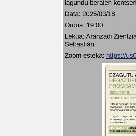
lagundu beraien kontser
Data: 2025/03/18
Ordua: 19:00
Lekua: Aranzadi Zientzi
Sebastián
Zoom esteka:
https://u