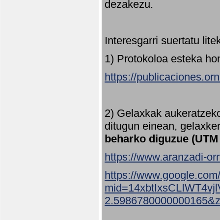
dezakezu.
Interesgarri suertatu lit
1) Protokoloa esteka ho
https://publicaciones.or
2) Gelaxkak aukeratzek
ditugun einean, gelaxke
beharko diguzue (UTM
https://www.aranzadi-orn
https://www.google.com
mid=14xbtIxsCLIWT4v
2.5986780000000165&