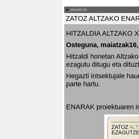
2024-05-15
ZATOZ ALTZAKO ENA
HITZALDIA ALTZAKO X
Osteguna, maiatzak16,
Hitzaldi honetan Altzak
ezagutu ditugu eta dituz
Hegazti intsektujale ha
parte hartu.
ENARAK proiektuaren in