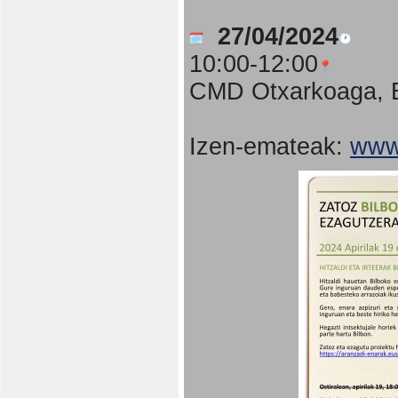
27/04/2024
10:00-12:00
CMD Otxarkoaga, B
Izen-emateak:
www.