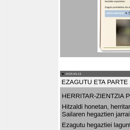
2025-03-13
EZAGUTU ETA PARTE
HERRITAR-ZIENTZIA
Hitzaldi honetan, herrit
Sailaren hegaztien jarr
Ezagutu hegaztiei lagun