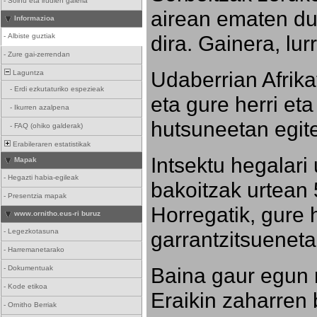
-
Soinu eta irudien galeria
airean ematen dut
Informazioa
dira. Gainera, lu
-
Albiste guztiak
-
Zure gai-zerrendan
Udaberrian Afrikat
Laguntza
-
Erdi ezkutaturiko espezieak
eta gure herri eta 
-
Ikurren azalpena
hutsuneetan egite
-
FAQ (ohiko galderak)
Erabileraren estatistikak
Intsektu hegalari 
Mapak
-
Hegazti habia-egileak
bakoitzak urtean 
-
Presentzia mapak
Horregatik, gure h
www.ornitho.eus-ri buruz
-
Legezkotasuna
garrantzitsueneta
-
Harremanetarako
Baina gaur egun 
-
Dokumentuak
-
Kode etikoa
Eraikin zaharren b
-
Ornitho Berriak