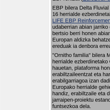
EBP bilera Delta Fluvial
16 herrialde ezberdineta
LIFE EBP Reinforcemen
udaberrian abian jarriko
bertsio berri honen abia
Europan aldizka behatze
ereduak ia denbora errea
"Ornitho familia" bilera 
herrialde ezberdinetako 
hauetan, plataforma hon
erabiltzaileentzat eta h
erabilgarriagoa izan dad
Europako herrialde gehie
handiz, erabiltzaile eta
jarraipen-proiektu estan
funtsezkoa dela.