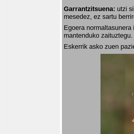
Garrantzitsuena:
utzi s
mesedez, ez sartu berrir
Egoera normaltasunera i
mantenduko zaituztegu. 
Eskerrik asko zuen pazie