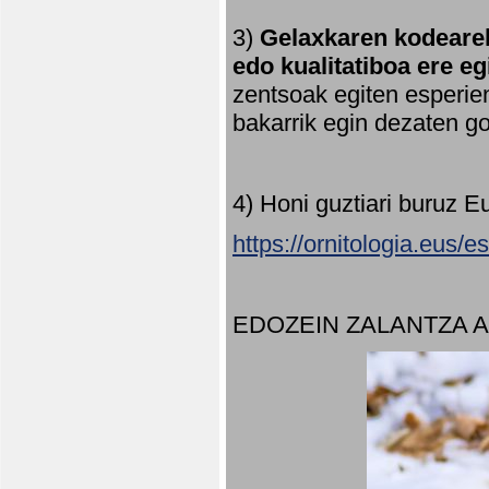
3)
Gelaxkaren kodearek
edo kualitatiboa ere e
zentsoak egiten esperien
bakarrik egin dezaten 
4) Honi guztiari buruz E
https://ornitologia.eus/
EDOZEIN ZALANTZA 