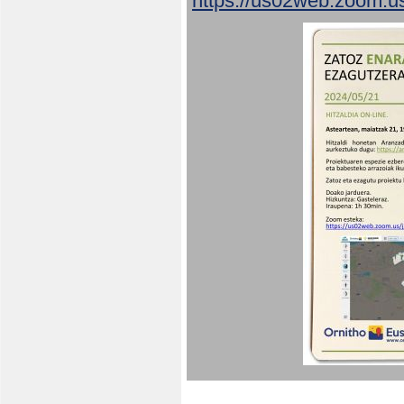
https://us02web.zoom.u