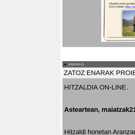
2024-05-21
ZATOZ ENARAK PROI
HITZALDIA ON-LINE.
Asteartean, maiatzak2
Hitzaldi honetan Aranza