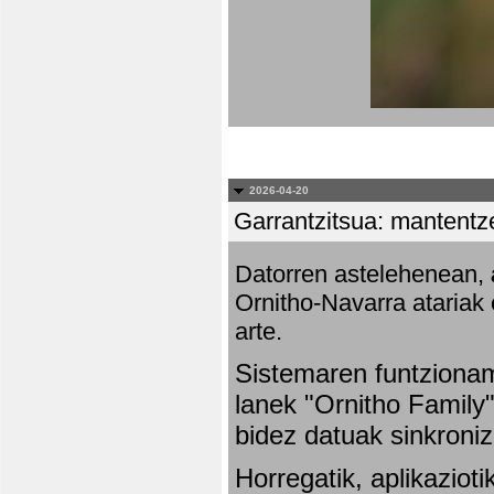
2026-04-20
Garrantzitsua: mantentze
Datorren astelehenean,
Ornitho-Navarra atariak 
arte.
Sistemaren funtziona
lanek "Ornitho Family"
bidez datuak sinkroniz
Horregatik, aplikaziot