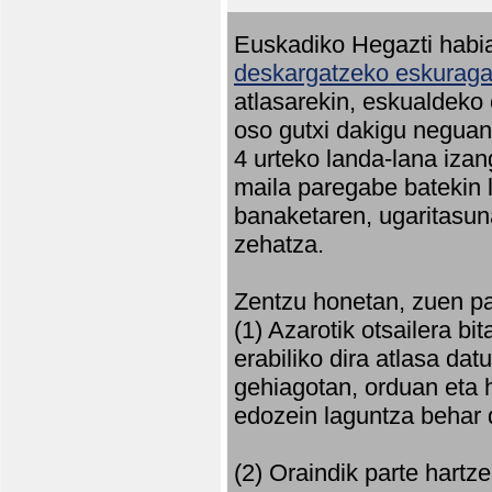
Euskadiko Hegazti habia
deskargatzeko eskuragar
atlasarekin, eskualdeko
oso gutxi dakigu neguan 
4 urteko landa-lana iza
maila paregabe batekin 
banaketaren, ugaritasun
zehatza.
Zentzu honetan, zuen pa
(1) Azarotik otsailera bi
erabiliko dira atlasa d
gehiagotan, orduan eta h
edozein laguntza behar 
(2) Oraindik parte hartz