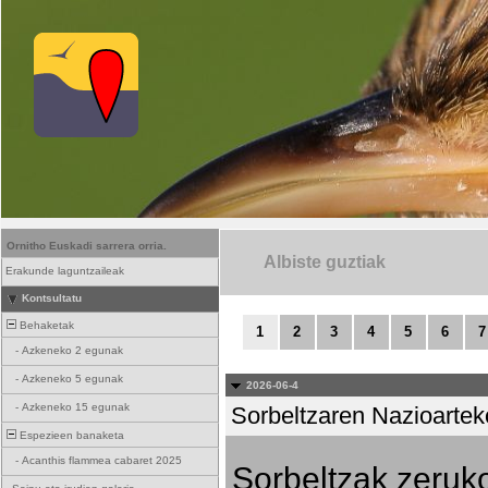
Ornitho Euskadi sarrera orria.
Albiste guztiak
Erakunde laguntzaileak
Kontsultatu
Behaketak
1
2
3
4
5
6
7
-
Azkeneko 2 egunak
-
Azkeneko 5 egunak
2026-06-4
-
Azkeneko 15 egunak
Sorbeltzaren Nazioartek
Espezieen banaketa
-
Acanthis flammea cabaret 2025
Sorbeltzak zeruko