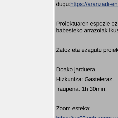
dugu:
https://aranzadi-e
Proiektuaren espezie ez
babesteko arrazoiak ikus
Zatoz eta ezagutu proie
Doako jarduera.
Hizkuntza: Gasteleraz.
Iraupena: 1h 30min.
Zoom esteka: