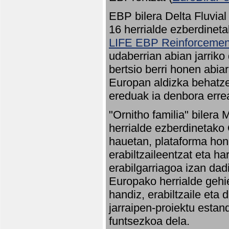
EBP bilera Delta Fluvial
16 herrialde ezberdineta
LIFE EBP Reinforcemen
udaberrian abian jarriko
bertsio berri honen abia
Europan aldizka behatze
ereduak ia denbora errea
"Ornitho familia" bilera 
herrialde ezberdinetako 
hauetan, plataforma hon
erabiltzaileentzat eta h
erabilgarriagoa izan dad
Europako herrialde gehie
handiz, erabiltzaile eta
jarraipen-proiektu estan
funtsezkoa dela.