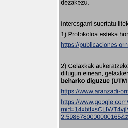
dezakezu.
Interesgarri suertatu lit
1) Protokoloa esteka ho
https://publicaciones.or
2) Gelaxkak aukeratzek
ditugun einean, gelaxke
beharko diguzue (UTM
https://www.aranzadi-orn
https://www.google.com
mid=14xbtIxsCLIWT4v
2.5986780000000165&