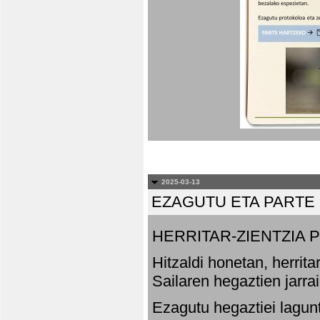
2025-03-13
EZAGUTU ETA PARTE
HERRITAR-ZIENTZIA
Hitzaldi honetan, herrit
Sailaren hegaztien jarr
Ezagutu hegaztiei lagun