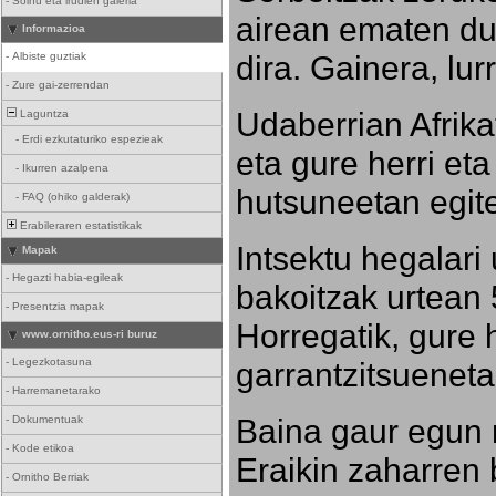
-
Soinu eta irudien galeria
airean ematen dut
Informazioa
dira. Gainera, lu
-
Albiste guztiak
-
Zure gai-zerrendan
Udaberrian Afrikat
Laguntza
-
Erdi ezkutaturiko espezieak
eta gure herri eta 
-
Ikurren azalpena
hutsuneetan egite
-
FAQ (ohiko galderak)
Erabileraren estatistikak
Intsektu hegalari 
Mapak
-
Hegazti habia-egileak
bakoitzak urtean 
-
Presentzia mapak
Horregatik, gure h
www.ornitho.eus-ri buruz
-
Legezkotasuna
garrantzitsueneta
-
Harremanetarako
Baina gaur egun 
-
Dokumentuak
-
Kode etikoa
Eraikin zaharren b
-
Ornitho Berriak