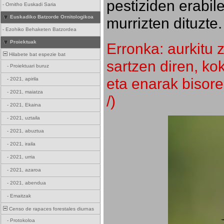
pestiziden erabil
-
Ornitho Euskadi Saria
Euskadiko Batzorde Ornitologikoa
murrizten dituzte.
-
Ezohiko Behaketen Batzordea
Proiektuak
Erronka: aurkitu z
Hilabete bat espezie bat
sartzen diren, k
-
Proiektuari buruz
eta enarak bisore
-
2021, apirila
-
2021, maiatza
/)
-
2021, Ekaina
-
2021, uztaila
-
2021, abuztua
-
2021, iraila
-
2021, urria
-
2021, azaroa
-
2021, abendua
-
Emaitzak
Censo de rapaces forestales diurnas
-
Protokoloa