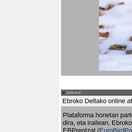
2025-10-6
Ebroko Deltako online at
Plataforma honetan part
dira, eta irailean, Ebrok
EBPrentzat (
EuroBirdPo