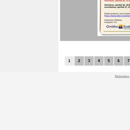
1
2
3
4
5
6
7
Biolovision