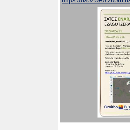
https://us02web.zoom.u