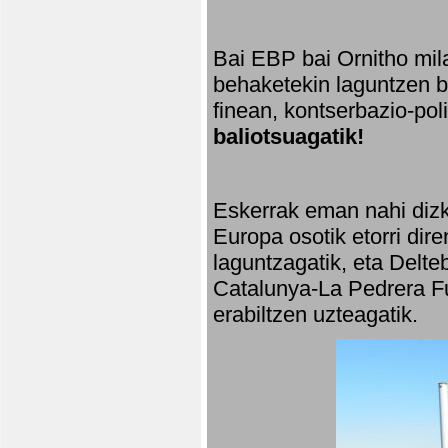
Bai EBP bai Ornitho mila
behaketekin laguntzen ba
finean, kontserbazio-po
baliotsuagatik!
Eskerrak eman nahi dizki
Europa osotik etorri dir
laguntzagatik, eta Delte
Catalunya-La Pedrera Fu
erabiltzen uzteagatik.