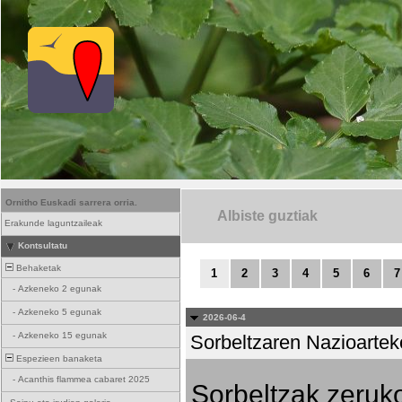
Ornitho Euskadi sarrera orria.
Albiste guztiak
Erakunde laguntzaileak
Kontsultatu
Behaketak
1
2
3
4
5
6
7
-
Azkeneko 2 egunak
-
Azkeneko 5 egunak
2026-06-4
-
Azkeneko 15 egunak
Sorbeltzaren Nazioartek
Espezieen banaketa
-
Acanthis flammea cabaret 2025
Sorbeltzak zeruko