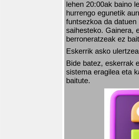
lehen 20:00ak baino l
hurrengo egunetik aurr
funtsezkoa da datuen 
saihesteko. Gainera, e
berroneratzeak ez bai
Eskerrik asko ulertzea
Bide batez, eskerrak e
sistema eragilea eta 
baitute.