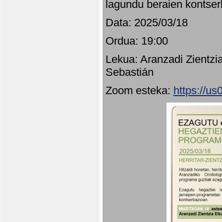
lagundu beraien kontser
Data: 2025/03/18
Ordua: 19:00
Lekua: Aranzadi Zientzi
Sebastián
Zoom esteka:
https://u