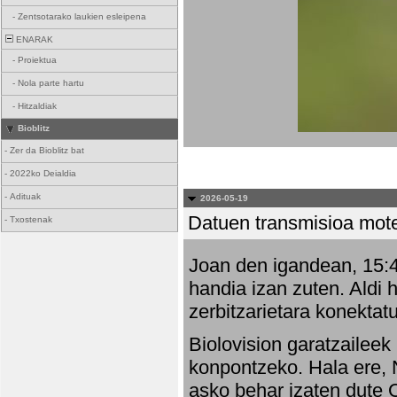
-
Zentsotarako laukien esleipena
ENARAK
-
Proiektua
-
Nola parte hartu
-
Hitzaldiak
Bioblitz
-
Zer da Bioblitz bat
-
2022ko Deialdia
-
Adituak
2026-05-19
Datuen transmisioa mot
-
Txostenak
Joan den igandean, 15:47
handia izan zuten. Aldi 
zerbitzarietara konektatu
Biolovision garatzaileek
konpontzeko. Hala ere, 
asko behar izaten dute 