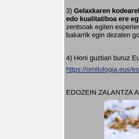
3)
Gelaxkaren kodearek
edo kualitatiboa ere e
zentsoak egiten esperien
bakarrik egin dezaten 
4) Honi guztiari buruz E
https://ornitologia.eus/
EDOZEIN ZALANTZA 