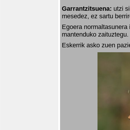
Garrantzitsuena:
utzi s
mesedez, ez sartu berrir
Egoera normaltasunera i
mantenduko zaituztegu. 
Eskerrik asko zuen pazie