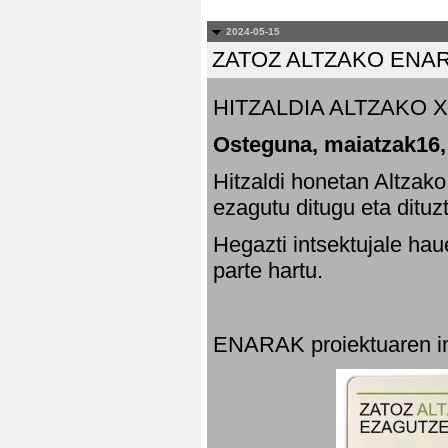
2024-05-15
ZATOZ ALTZAKO ENA
HITZALDIA ALTZAKO X
Osteguna, maiatzak16,
Hitzaldi honetan Altzak
ezagutu ditugu eta dituz
Hegazti intsektujale ha
parte hartu.
ENARAK proiektuaren in