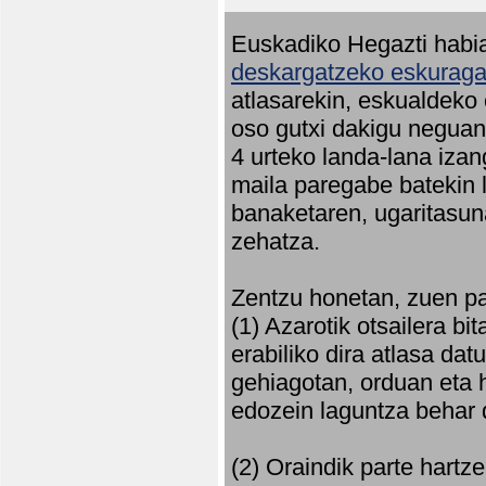
Euskadiko Hegazti habia
deskargatzeko eskuragar
atlasarekin, eskualdeko
oso gutxi dakigu neguan 
4 urteko landa-lana iza
maila paregabe batekin 
banaketaren, ugaritasun
zehatza.
Zentzu honetan, zuen pa
(1) Azarotik otsailera bi
erabiliko dira atlasa d
gehiagotan, orduan eta h
edozein laguntza behar 
(2) Oraindik parte hartz