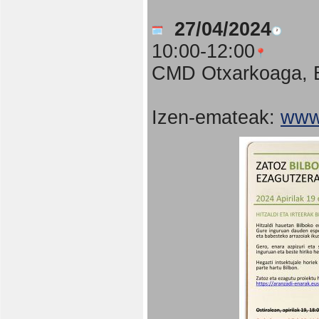
27/04/2024
10:00-12:00
CMD Otxarkoaga, B
Izen-emateak:
www.