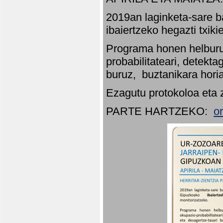
2019an laginketa-sare b
ibaiertzeko hegazti txik
Programa honen helburu
probabilitateari, detekta
buruz, buztanikara hori
Ezagutu protokoloa eta 
PARTE HARTZEKO:
o