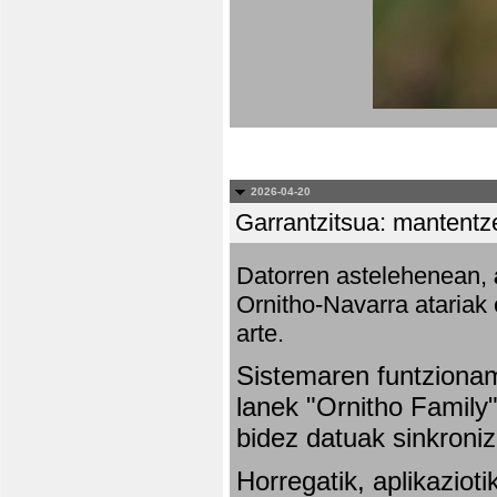
2026-04-20
Garrantzitsua: mantentze
Datorren astelehenean,
Ornitho-Navarra atariak 
arte.
Sistemaren funtziona
lanek "Ornitho Family"
bidez datuak sinkroniz
Horregatik, aplikaziot