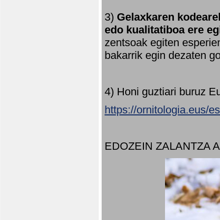
3)
Gelaxkaren kodearek
edo kualitatiboa ere e
zentsoak egiten esperien
bakarrik egin dezaten 
4) Honi guztiari buruz E
https://ornitologia.eus/
EDOZEIN ZALANTZA 