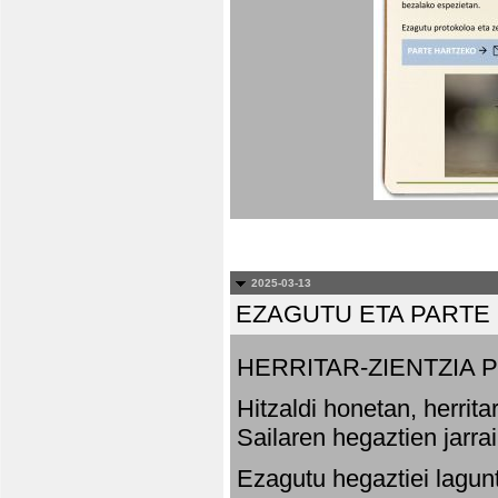
2025-03-13
EZAGUTU ETA PARTE
HERRITAR-ZIENTZIA
Hitzaldi honetan, herrit
Sailaren hegaztien jarr
Ezagutu hegaztiei lagun