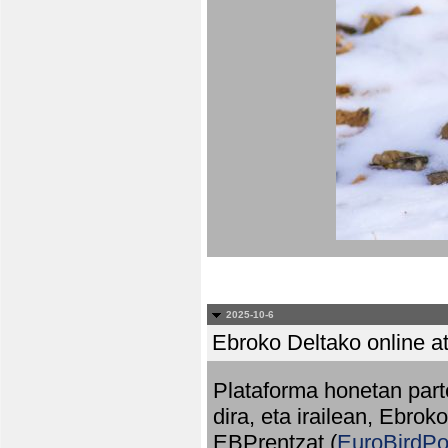
2025-10-6
Ebroko Deltako online at
Plataforma honetan part
dira, eta irailean, Ebrok
EBPrentzat (
EuroBirdPo