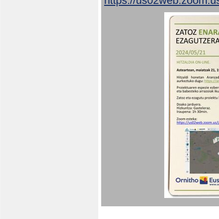
https://us02web.zoom.u