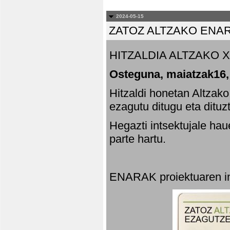
2024-05-15
ZATOZ ALTZAKO ENA
HITZALDIA ALTZAKO X
Osteguna, maiatzak16,
Hitzaldi honetan Altzak
ezagutu ditugu eta dituz
Hegazti intsektujale ha
parte hartu.
ENARAK proiektuaren in