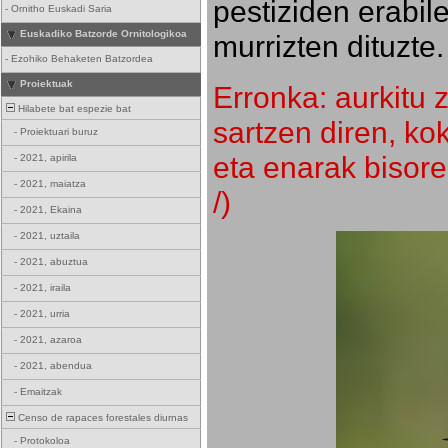
pestiziden erabil
-
Ornitho Euskadi Saria
Euskadiko Batzorde Ornitologikoa
murrizten dituzte.
-
Ezohiko Behaketen Batzordea
Proiektuak
Erronka: aurkitu z
Hilabete bat espezie bat
sartzen diren, k
-
Proiektuari buruz
eta enarak bisore
-
2021, apirila
-
2021, maiatza
/)
-
2021, Ekaina
-
2021, uztaila
-
2021, abuztua
-
2021, iraila
-
2021, urria
-
2021, azaroa
-
2021, abendua
-
Emaitzak
Censo de rapaces forestales diurnas
-
Protokoloa