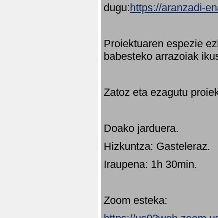
dugu:
https://aranzadi-e
Proiektuaren espezie ez
babesteko arrazoiak ikus
Zatoz eta ezagutu proie
Doako jarduera.
Hizkuntza: Gasteleraz.
Iraupena: 1h 30min.
Zoom esteka: