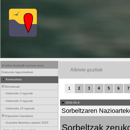
Ornitho Euskadi sarrera orria.
Albiste guztiak
Erakunde laguntzaileak
Kontsultatu
Behaketak
1
2
3
4
5
6
7
-
Azkeneko 2 egunak
-
Azkeneko 5 egunak
2026-06-4
-
Azkeneko 15 egunak
Sorbeltzaren Nazioartek
Espezieen banaketa
-
Acanthis flammea cabaret 2025
Sorbeltzak zeruko