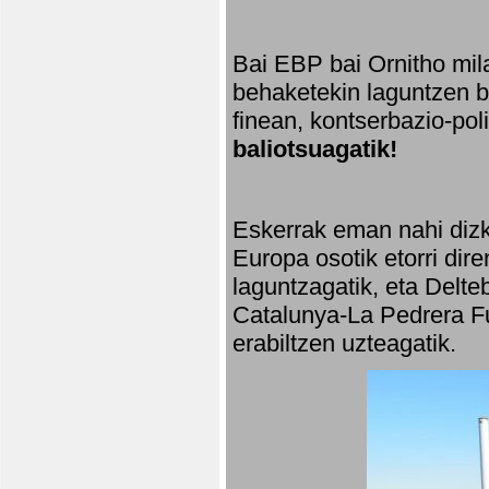
Bai EBP bai Ornitho mila
behaketekin laguntzen ba
finean, kontserbazio-po
baliotsuagatik!
Eskerrak eman nahi dizki
Europa osotik etorri dir
laguntzagatik, eta Delte
Catalunya-La Pedrera Fu
erabiltzen uzteagatik.