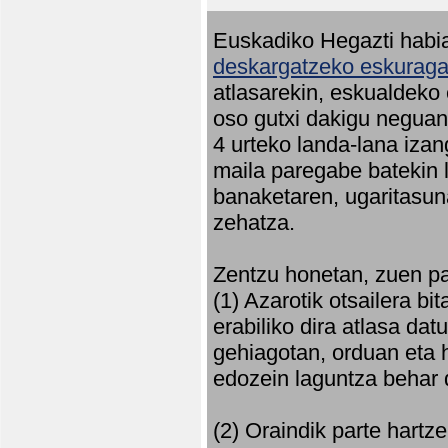
Euskadiko Hegazti habia
deskargatzeko eskuragar
atlasarekin, eskualdeko
oso gutxi dakigu neguan 
4 urteko landa-lana iza
maila paregabe batekin 
banaketaren, ugaritasun
zehatza.
Zentzu honetan, zuen pa
(1) Azarotik otsailera bi
erabiliko dira atlasa d
gehiagotan, orduan eta h
edozein laguntza behar 
(2) Oraindik parte hartz