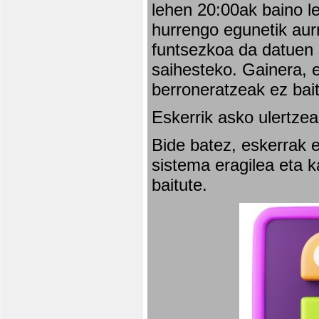
lehen 20:00ak baino l
hurrengo egunetik aurr
funtsezkoa da datuen 
saihesteko. Gainera, e
berroneratzeak ez bai
Eskerrik asko ulertzea
Bide batez, eskerrak e
sistema eragilea eta 
baitute.