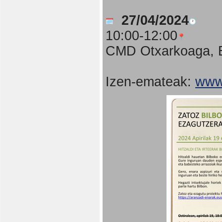
27/04/2024
10:00-12:00
CMD Otxarkoaga, B
Izen-emateak:
www.