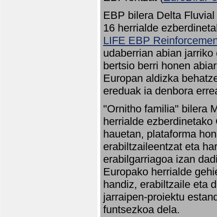
EBP bilera Delta Fluvial
16 herrialde ezberdineta
LIFE EBP Reinforcemen
udaberrian abian jarriko
bertsio berri honen abia
Europan aldizka behatze
ereduak ia denbora errea
"Ornitho familia" bilera 
herrialde ezberdinetako 
hauetan, plataforma hon
erabiltzaileentzat eta h
erabilgarriagoa izan dad
Europako herrialde gehie
handiz, erabiltzaile eta
jarraipen-proiektu estan
funtsezkoa dela.