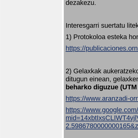
dezakezu.
Interesgarri suertatu lit
1) Protokoloa esteka ho
https://publicaciones.or
2) Gelaxkak aukeratzek
ditugun einean, gelaxke
beharko diguzue (UTM
https://www.aranzadi-orn
https://www.google.com
mid=14xbtIxsCLIWT4v
2.5986780000000165&