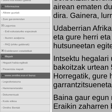
-
Soinu eta irudien galeria
airean ematen dut
Informazioa
dira. Gainera, lu
-
Albiste guztiak
-
Zure gai-zerrendan
Udaberrian Afrikat
Laguntza
-
Erdi ezkutaturiko espezieak
eta gure herri eta 
-
Ikurren azalpena
hutsuneetan egite
-
FAQ (ohiko galderak)
Erabileraren estatistikak
Intsektu hegalari 
Mapak
-
Hegazti habia-egileak
bakoitzak urtean 
-
Presentzia mapak
Horregatik, gure h
www.ornitho.eus-ri buruz
-
Legezkotasuna
garrantzitsueneta
-
Harremanetarako
Baina gaur egun 
-
Dokumentuak
-
Kode etikoa
Eraikin zaharren b
-
Ornitho Berriak