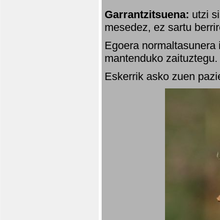
Garrantzitsuena:
utzi s
mesedez, ez sartu berrir
Egoera normaltasunera i
mantenduko zaituztegu. 
Eskerrik asko zuen pazie