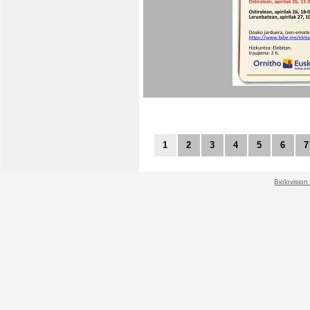
1
2
3
4
5
6
7
Biolovision