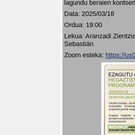
lagundu beraien kontser
Data: 2025/03/18
Ordua: 19:00
Lekua: Aranzadi Zientzi
Sebastián
Zoom esteka:
https://u