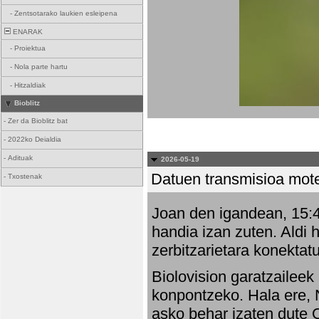
-
Zentsotarako laukien esleipena
ENARAK
-
Proiektua
-
Nola parte hartu
-
Hitzaldiak
Bioblitz
-
Zer da Bioblitz bat
-
2022ko Deialdia
-
Adituak
2026-05-19
Datuen transmisioa mot
-
Txostenak
Joan den igandean, 15:47
handia izan zuten. Aldi 
zerbitzarietara konektatu
Biolovision garatzaileek
konpontzeko. Hala ere, 
asko behar izaten dute 