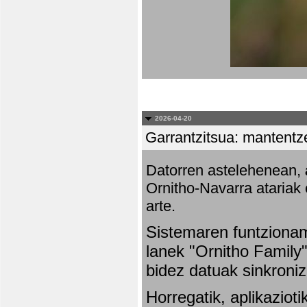
2026-04-20
Garrantzitsua: mantentze
Datorren astelehenean,
Ornitho-Navarra atariak 
arte.
Sistemaren funtziona
lanek "Ornitho Family"
bidez datuak sinkroniz
Horregatik, aplikaziot