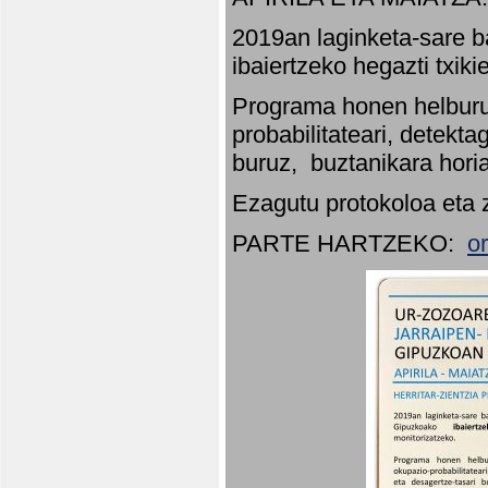
2019an laginketa-sare b
ibaiertzeko hegazti txik
Programa honen helburu
probabilitateari, detekta
buruz, buztanikara hori
Ezagutu protokoloa eta 
PARTE HARTZEKO:
o