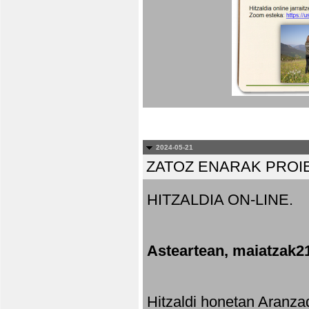
2024-05-21
ZATOZ ENARAK PROI
HITZALDIA ON-LINE.
Asteartean, maiatzak2
Hitzaldi honetan Aranza