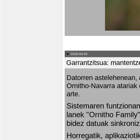
2026-04-20
Garrantzitsua: mantentze
Datorren astelehenean,
Ornitho-Navarra atariak 
arte.
Sistemaren funtziona
lanek "Ornitho Family"
bidez datuak sinkroniz
Horregatik, aplikaziot