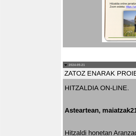
2024-05-21
ZATOZ ENARAK PROI
HITZALDIA ON-LINE.
Asteartean, maiatzak2
Hitzaldi honetan Aranza