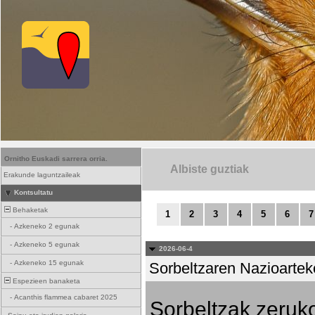
Ornitho Euskadi sarrera orria.
Albiste guztiak
Erakunde laguntzaileak
Kontsultatu
Behaketak
1
2
3
4
5
6
7
-
Azkeneko 2 egunak
-
Azkeneko 5 egunak
2026-06-4
-
Azkeneko 15 egunak
Sorbeltzaren Nazioartek
Espezieen banaketa
-
Acanthis flammea cabaret 2025
Sorbeltzak zeruko