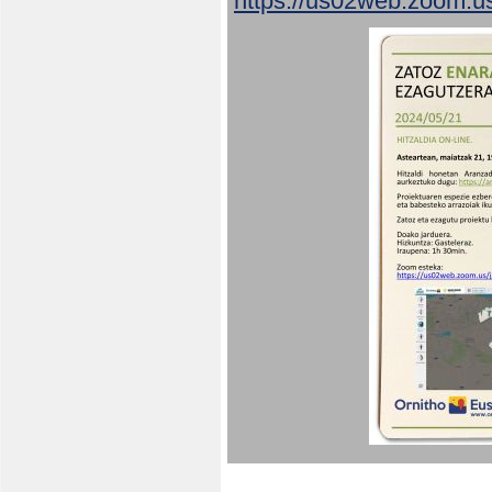
https://us02web.zoom.u