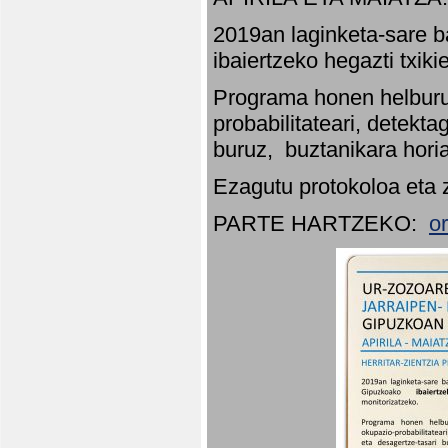
2019an laginketa-sare b
ibaiertzeko hegazti txik
Programa honen helburu
probabilitateari, detekta
buruz, buztanikara hori
Ezagutu protokoloa eta 
PARTE HARTZEKO:
o