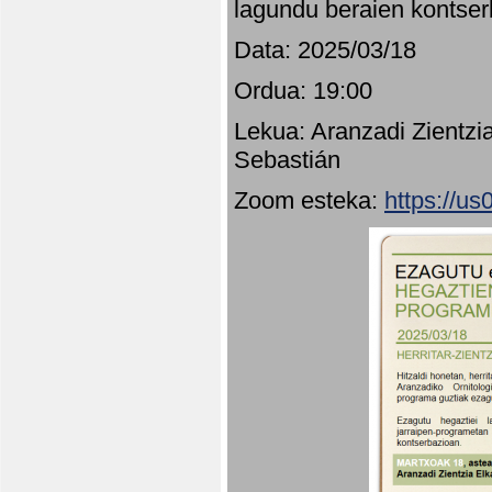
lagundu beraien kontser
Data: 2025/03/18
Ordua: 19:00
Lekua: Aranzadi Zientzi
Sebastián
Zoom esteka:
https://u