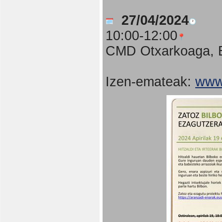
27/04/2024
10:00-12:00
CMD Otxarkoaga, B
Izen-emateak:
www.