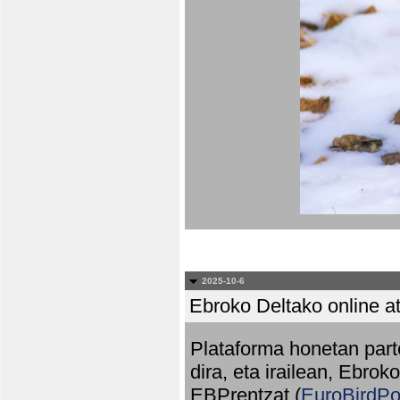
2025-10-6
Ebroko Deltako online at
Plataforma honetan part
dira, eta irailean, Ebrok
EBPrentzat (
EuroBirdPo