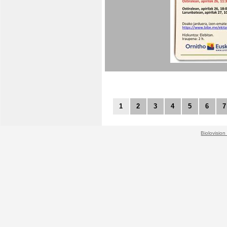
1
2
3
4
5
6
7
Biolovision