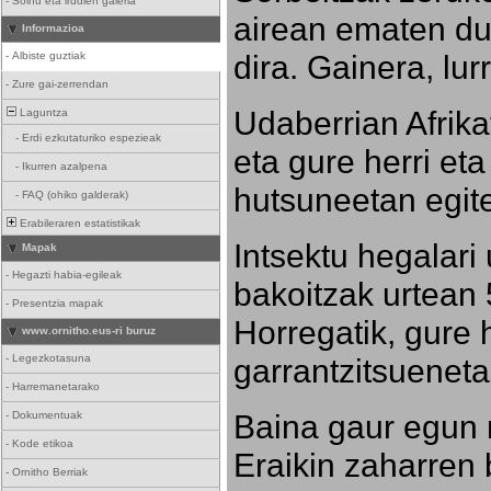
-
Soinu eta irudien galeria
airean ematen dut
Informazioa
dira. Gainera, lu
-
Albiste guztiak
-
Zure gai-zerrendan
Udaberrian Afrikat
Laguntza
-
Erdi ezkutaturiko espezieak
eta gure herri eta 
-
Ikurren azalpena
hutsuneetan egite
-
FAQ (ohiko galderak)
Erabileraren estatistikak
Intsektu hegalari 
Mapak
-
Hegazti habia-egileak
bakoitzak urtean 
-
Presentzia mapak
Horregatik, gure h
www.ornitho.eus-ri buruz
-
Legezkotasuna
garrantzitsueneta
-
Harremanetarako
Baina gaur egun 
-
Dokumentuak
-
Kode etikoa
Eraikin zaharren b
-
Ornitho Berriak