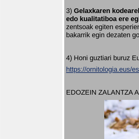
3)
Gelaxkaren kodearek
edo kualitatiboa ere e
zentsoak egiten esperien
bakarrik egin dezaten 
4) Honi guztiari buruz E
https://ornitologia.eus/
EDOZEIN ZALANTZA 