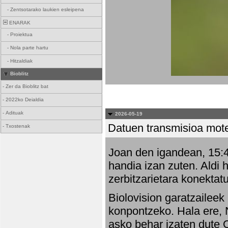
-
Zentsotarako laukien esleipena
ENARAK
-
Proiektua
-
Nola parte hartu
-
Hitzaldiak
Bioblitz
-
Zer da Bioblitz bat
-
2022ko Deialdia
-
Adituak
2026-05-19
Datuen transmisioa mot
-
Txostenak
Joan den igandean, 15:47
handia izan zuten. Aldi 
zerbitzarietara konektatu
Biolovision garatzaileek
konpontzeko. Hala ere, 
asko behar izaten dute 