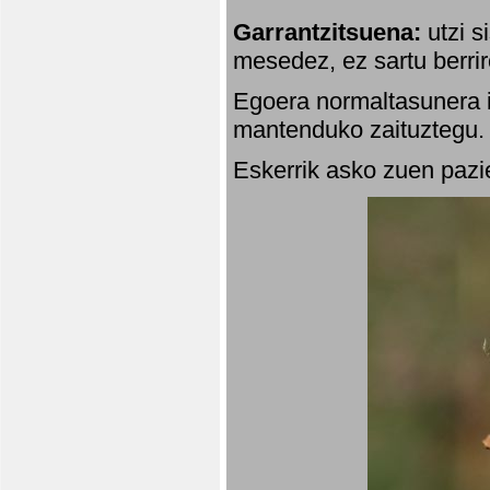
Garrantzitsuena:
utzi s
mesedez, ez sartu berrir
Egoera normaltasunera i
mantenduko zaituztegu. 
Eskerrik asko zuen pazie