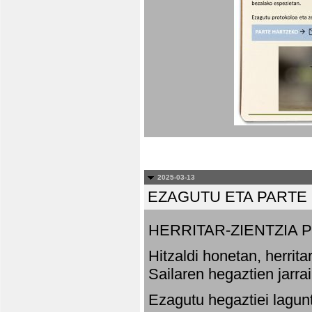
2025-03-13
EZAGUTU ETA PARTE
HERRITAR-ZIENTZIA
Hitzaldi honetan, herrit
Sailaren hegaztien jarr
Ezagutu hegaztiei lagun