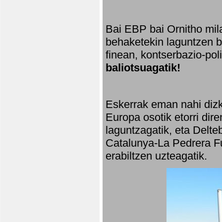
Bai EBP bai Ornitho mila
behaketekin laguntzen ba
finean, kontserbazio-po
baliotsuagatik!
Eskerrak eman nahi dizki
Europa osotik etorri dir
laguntzagatik, eta Delte
Catalunya-La Pedrera Fu
erabiltzen uzteagatik.