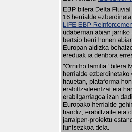
EBP bilera Delta Fluvial
16 herrialde ezberdineta
LIFE EBP Reinforcemen
udaberrian abian jarriko
bertsio berri honen abia
Europan aldizka behatze
ereduak ia denbora errea
"Ornitho familia" bilera 
herrialde ezberdinetako 
hauetan, plataforma hon
erabiltzaileentzat eta h
erabilgarriagoa izan dad
Europako herrialde gehie
handiz, erabiltzaile eta
jarraipen-proiektu estan
funtsezkoa dela.