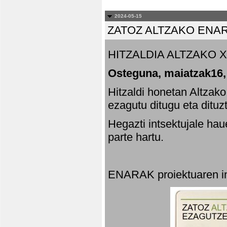
2024-05-15
ZATOZ ALTZAKO ENA
HITZALDIA ALTZAKO X
Osteguna, maiatzak16,
Hitzaldi honetan Altzak
ezagutu ditugu eta dituz
Hegazti intsektujale ha
parte hartu.
ENARAK proiektuaren in