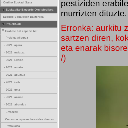
pestiziden erabil
-
Ornitho Euskadi Saria
Euskadiko Batzorde Ornitologikoa
murrizten dituzte.
-
Ezohiko Behaketen Batzordea
Proiektuak
Erronka: aurkitu z
Hilabete bat espezie bat
sartzen diren, k
-
Proiektuari buruz
eta enarak bisore
-
2021, apirila
-
2021, maiatza
/)
-
2021, Ekaina
-
2021, uztaila
-
2021, abuztua
-
2021, iraila
-
2021, urria
-
2021, azaroa
-
2021, abendua
-
Emaitzak
Censo de rapaces forestales diurnas
-
Protokoloa