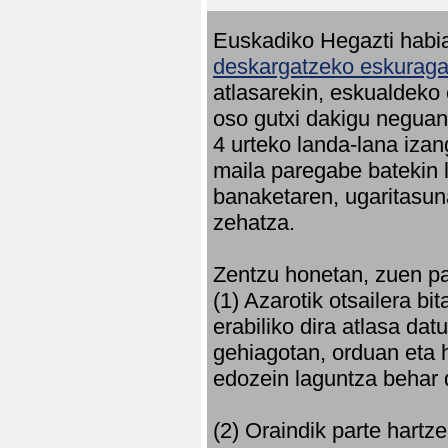
Euskadiko Hegazti habia
deskargatzeko eskuragar
atlasarekin, eskualdeko
oso gutxi dakigu neguan 
4 urteko landa-lana iza
maila paregabe batekin 
banaketaren, ugaritasun
zehatza.
Zentzu honetan, zuen pa
(1) Azarotik otsailera bi
erabiliko dira atlasa d
gehiagotan, orduan eta h
edozein laguntza behar 
(2) Oraindik parte hartz