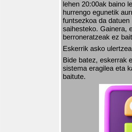
lehen 20:00ak baino l
hurrengo egunetik aurr
funtsezkoa da datuen 
saihesteko. Gainera, e
berroneratzeak ez bai
Eskerrik asko ulertzea
Bide batez, eskerrak e
sistema eragilea eta 
baitute.