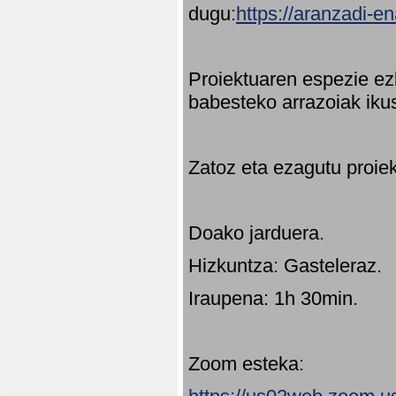
dugu:
https://aranzadi-e
Proiektuaren espezie ez
babesteko arrazoiak ikus
Zatoz eta ezagutu proie
Doako jarduera.
Hizkuntza: Gasteleraz.
Iraupena: 1h 30min.
Zoom esteka: