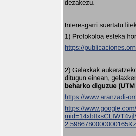
dezakezu.
Interesgarri suertatu lit
1) Protokoloa esteka ho
https://publicaciones.or
2) Gelaxkak aukeratzek
ditugun einean, gelaxke
beharko diguzue (UTM
https://www.aranzadi-orn
https://www.google.com
mid=14xbtIxsCLIWT4v
2.5986780000000165&