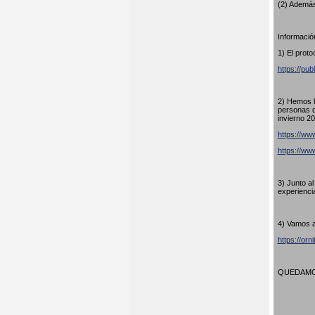
(2) Además
Información
1) El proto
https://pub
2) Hemos h
personas q
invierno 20
https://www
https://w
3) Junto a
experienci
4) Vamos a
https://orn
QUEDAMOS