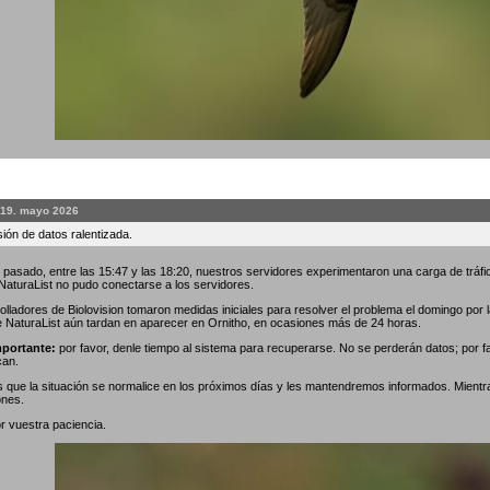
 19. mayo 2026
ión de datos ralentizada.
 pasado, entre las 15:47 y las 18:20, nuestros servidores experimentaron una carga de tráfic
 NaturaList no pudo conectarse a los servidores.
olladores de Biolovision tomaron medidas iniciales para resolver el problema el domingo por
e NaturaList aún tardan en aparecer en Ornitho, en ocasiones más de 24 horas.
portante:
por favor, denle tiempo al sistema para recuperarse. No se perderán datos; por f
can.
que la situación se normalice en los próximos días y les mantendremos informados. Mientr
ones.
r vuestra paciencia.