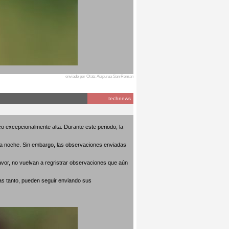
enviado por Olatz Aizpurua San Roman
technews
o excepcionalmente alta. Durante este periodo, la
 la noche. Sin embargo, las observaciones enviadas
avor, no vuelvan a regristrar observaciones que aún
as tanto, pueden seguir enviando sus