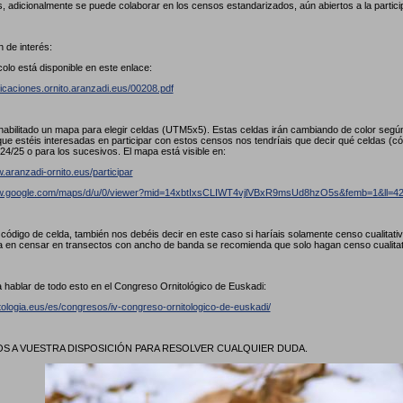
, adicionalmente se puede colaborar en los censos estandarizados, aún abiertos a la partici
 de interés:
colo está disponible en este enlace:
licaciones.ornito.aranzadi.eus/00208.pdf
abilitado un mapa para elegir celdas (UTM5x5). Estas celdas irán cambiando de color seg
ue estéis interesadas en participar con estos censos nos tendríais que decir qué celdas (
24/25 o para los sucesivos. El mapa está visible en:
.aranzadi-ornito.eus/participar
ww.google.com/maps/d/u/0/viewer?mid=14xbtIxsCLIWT4vjlVBxR9msUd8hzO5s&femb=1&ll
l código de celda, también nos debéis decir en este caso si haríais solamente censo cualitat
a en censar en transectos con ancho de banda se recomienda que solo hagan censo cualita
 hablar de todo esto en el Congreso Ornitológico de Euskadi:
itologia.eus/es/congresos/iv-congreso-ornitologico-de-euskadi/
 A VUESTRA DISPOSICIÓN PARA RESOLVER CUALQUIER DUDA.