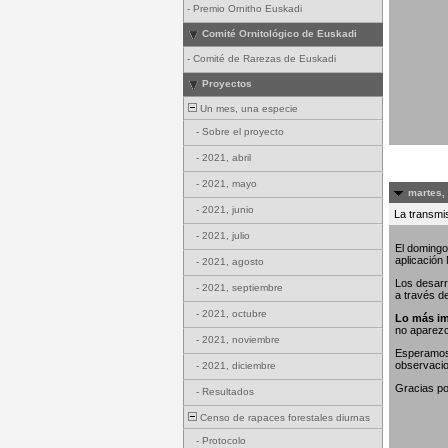
-
Premio Ornitho Euskadi
Comité Ornitológico de Euskadi
-
Comité de Rarezas de Euskadi
Proyectos
Un mes, una especie
-
Sobre el proyecto
-
2021, abril
-
2021, mayo
martes,
-
2021, junio
La transmis
-
2021, julio
El domingo
aplicación
-
2021, agosto
Los desarr
-
2021, septiembre
a través d
-
2021, octubre
Lo más im
no aparez
-
2021, noviembre
Esperamos 
observaci
-
2021, diciembre
Gracias po
-
Resultados
Censo de rapaces forestales diurnas
-
Protocolo