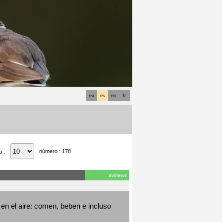
eu
es
en
fr
número : 178
a :
avinews
en el aire: comen, beben e incluso 