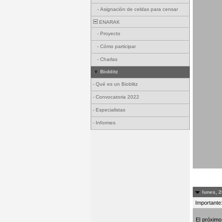
-
Asignación de celdas para censar
ENARAK
-
Proyecto
-
Cómo participar
-
Charlas
Bioblitz
-
Qué es un Bioblitz
-
Convocatoria 2022
-
Especialistas
-
Informes
lunes, 2
Importante:
El próxim