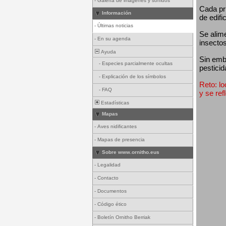
-
Galería de imágenes y sonidos
Cada pri
Información
de edifi
-
Últimas noticias
Se alim
-
En su agenda
insectos
Ayuda
Sin emba
-
Especies parcialmente ocultas
pesticid
-
Explicación de los símbolos
Reto: lo
-
FAQ
y se ref
Estadísticas
Mapas
-
Aves nidificantes
-
Mapas de presencia
Sobre www.ornitho.eus
-
Legalidad
-
Contacto
-
Documentos
-
Código ético
-
Boletín Ornitho Berriak