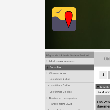
Página de inicio de Ornitho Euskadi
Últ
Entidades colaboradoras
Consultar
Observaciones
1
-
Los últimos 2 días
-
Los últimos 5 días
jueves, 
-
Los últimos 15 días
Día Mundial
Distribución de especies
Los venc
-
Pardillo alpino 2025
duermen