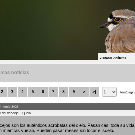
Visitante Anónimo
imas noticias
2
3
4
5
6
7
8
9
>
>|
ítem/págin
4. junio 2026
 del Vencejo - 7 junio
ejos son los auténticos acróbatas del cielo. Pasan casi toda su vida 
 mientras vuelan. Pueden pasar meses sin tocar el suelo.