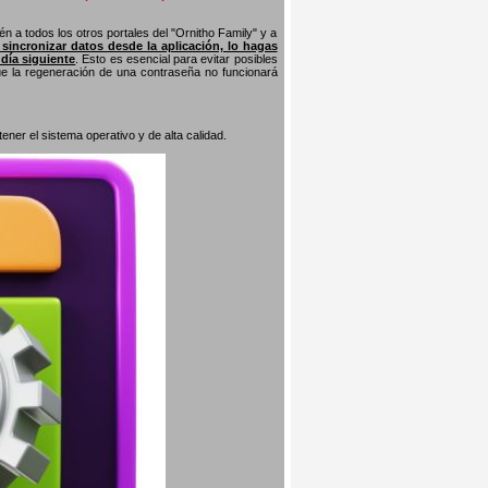
n a todos los otros portales del "Ornitho Family" y a
s sincronizar datos desde la aplicación, lo hagas
 día siguiente
. Esto es esencial para evitar posibles
que la regeneración de una contraseña no funcionará
er el sistema operativo y de alta calidad.