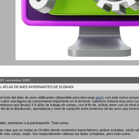
 25. noviembre 2025
to: ATLAS DE AVES INVERNANTES DE EUSKADI
l éxito del atlas de aves nidificantes (disponible para descarga
aquí
), con este nuevo proyec
ubrir una laguna de conocimiento importante en el territorio: sabemos todavía muy poco so
bicioso que llevará 3-4 años de trabajo de campo, con el fin de, al final, tener con un nivel 
fiel de la distribución, abundancia y nivel de variación entre inviernos de las aves que invern
tido, animamos a la participación. Todo suma:
las citas que se metan en Ornitho desde noviembre hasta febrero, ambos incluidos, serán util
de más zonas, mejor. Son especialmente valiosas las listas completas, pero todo suma.