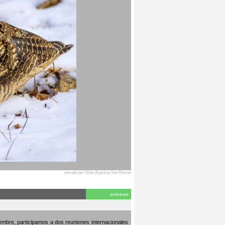
enviado por Olatz Aizpurua San Roman
avinews
embre, participamos a dos reuniones internacionales