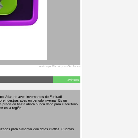
enviado por Olatz Aizpurua San Roman
avinews
to, Atlas de aves invernantes de Euskadi,
bre nuestras aves en periodo invernal. Es un
de precisión hasta ahora nunca dado para el territorio
an en la región.
izadas para alimentar con datos el atlas. Cuantas