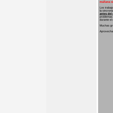
mañana si
Los trabaj
la sincron
antes del 
problemas 
durante el
Muchas gra
Aprovecham