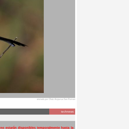
enviado por Olatz Aizpurua San Roman
technews
a no estarán disponibles temporalmente hasta la