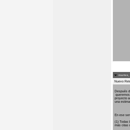
martes,
Nuevo Re
Después de
queremos c
proyecto am
una estima 
En ese sen
(1) Todas 
más citas 