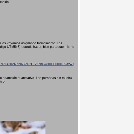
pación.
ún las vayamos asignando formalmente. Las
código UTM5x5) queréis hacer, bien para este mismo
=42.97143024899632%2C-2.5986780000000165&z=9
ivo o también cuantitativo. Las personas sin mucha
tivo.