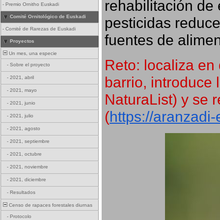
rehabilitación de 
-
Premio Ornitho Euskadi
Comité Ornitológico de Euskadi
pesticidas reduce
-
Comité de Rarezas de Euskadi
fuentes de alimen
Proyectos
Un mes, una especie
Reto: localiza en 
-
Sobre el proyecto
barrio, introduce 
-
2021, abril
-
2021, mayo
NaturaList) y se r
-
2021, junio
(
https://aranzadi
-
2021, julio
-
2021, agosto
-
2021, septiembre
-
2021, octubre
-
2021, noviembre
-
2021, diciembre
-
Resultados
Censo de rapaces forestales diurnas
-
Protocolo