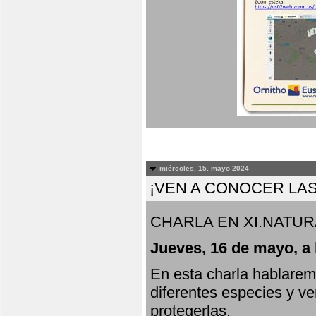
miércoles, 15. mayo 2024
¡VEN A CONOCER LAS
CHARLA EN XI.NATUR
Jueves, 16 de mayo, a 
En esta charla hablarem
diferentes especies y v
protegerlas.