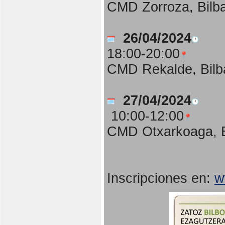
CMD Zorroza, Bilb
26/04/2024
18:00-20:00
CMD Rekalde, Bilb
27/04/2024
10:00-12:00
CMD Otxarkoaga, B
Inscripciones en:
w