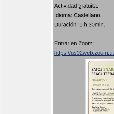
Actividad gratuita.
Idioma: Castellano.
Duración: 1 h 30min.
Entrar en Zoom:
https://us02web.zoom.u