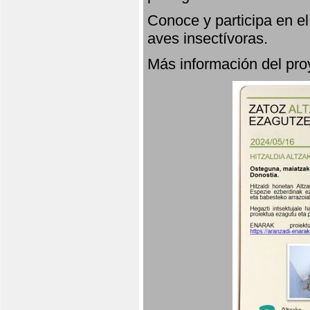
Conoce y participa en e
aves insectívoras.
Más información del p