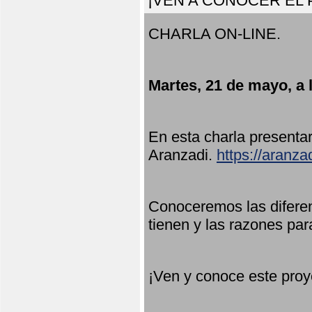
¡VEN A CONOCER EL
CHARLA ON-LINE.
Martes, 21 de mayo, a 
En esta charla present
Aranzadi.
https://aranza
Conoceremos las diferen
tienen y las razones par
¡Ven y conoce este proy