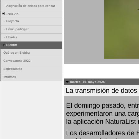
-
Asignación de celdas para censar
ENARAK
-
Proyecto
-
Cómo participar
-
Charlas
Bioblitz
-
Qué es un Bioblitz
-
Convocatoria 2022
-
Especialistas
-
Informes
martes, 19. mayo 2026
La transmisión de datos 
El domingo pasado, entre
experimentaron una carg
la aplicación NaturaList
Los desarrolladores de B