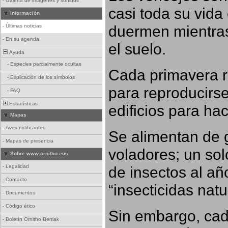
-
Galería de imágenes y sonidos
casi toda su vida
Información
duermen mientras
-
Últimas noticias
-
En su agenda
el suelo.
Ayuda
-
Especies parcialmente ocultas
Cada primavera r
-
Explicación de los símbolos
para reproducirse,
-
FAQ
Estadísticas
edificios para ha
Mapas
-
Aves nidificantes
Se alimentan de 
-
Mapas de presencia
voladores; un so
Sobre www.ornitho.eus
-
Legalidad
de insectos al añ
-
Contacto
“insecticidas nat
-
Documentos
-
Código ético
Sin embargo, cad
-
Boletín Ornitho Berriak