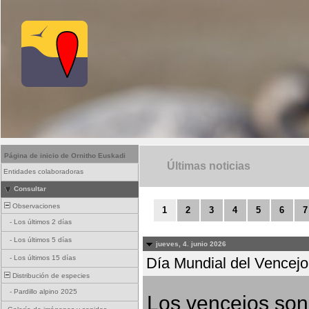
Página de inicio de Ornitho Euskadi
Últimas noticias
Entidades colaboradoras
Consultar
Observaciones
1
2
3
4
5
6
7
-
Los últimos 2 días
-
Los últimos 5 días
jueves, 4. junio 2026
-
Los últimos 15 días
Día Mundial del Vencejo 
Distribución de especies
-
Pardillo alpino 2025
Los vencejos son 