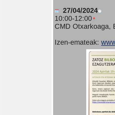
27/04/2024
10:00-12:00
CMD Otxarkoaga, B
Izen-emateak:
www.