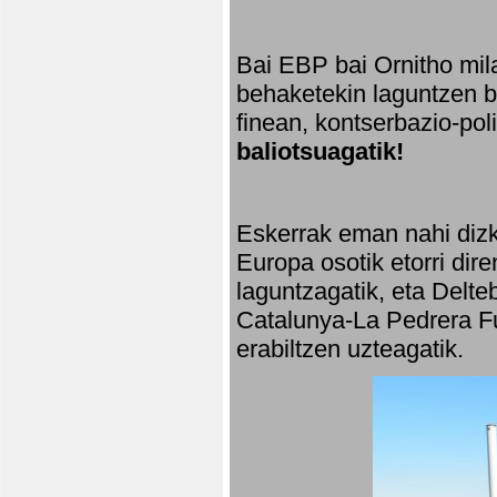
Bai EBP bai Ornitho mila
behaketekin laguntzen ba
finean, kontserbazio-po
baliotsuagatik!
Eskerrak eman nahi dizki
Europa osotik etorri dir
laguntzagatik, eta Delte
Catalunya-La Pedrera Fu
erabiltzen uzteagatik.