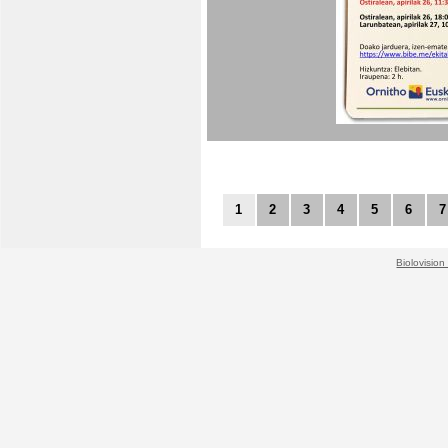
1
2
3
4
5
6
7
Biolovision