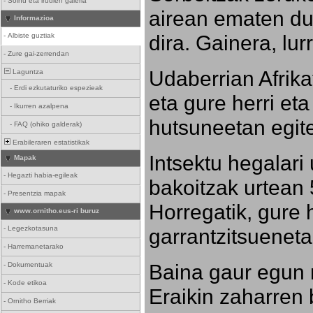
-
Soinu eta irudien galeria
airean ematen dut
Informazioa
dira. Gainera, lu
-
Albiste guztiak
-
Zure gai-zerrendan
Udaberrian Afrikat
Laguntza
-
Erdi ezkutaturiko espezieak
eta gure herri eta 
-
Ikurren azalpena
hutsuneetan egite
-
FAQ (ohiko galderak)
Erabileraren estatistikak
Intsektu hegalari 
Mapak
-
Hegazti habia-egileak
bakoitzak urtean 
-
Presentzia mapak
Horregatik, gure h
www.ornitho.eus-ri buruz
-
Legezkotasuna
garrantzitsueneta
-
Harremanetarako
Baina gaur egun 
-
Dokumentuak
-
Kode etikoa
Eraikin zaharren b
-
Ornitho Berriak