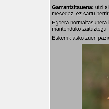
Garrantzitsuena:
utzi s
mesedez, ez sartu berrir
Egoera normaltasunera i
mantenduko zaituztegu. 
Eskerrik asko zuen pazie