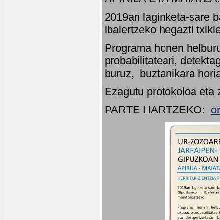
2019an laginketa-sare b
ibaiertzeko hegazti txik
Programa honen helburu
probabilitateari, detekta
buruz, buztanikara hori
Ezagutu protokoloa eta 
PARTE HARTZEKO:
o