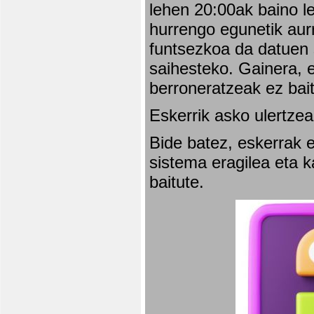
lehen 20:00ak baino l
hurrengo egunetik aurr
funtsezkoa da datuen 
saihesteko. Gainera, e
berroneratzeak ez bai
Eskerrik asko ulertzea
Bide batez, eskerrak e
sistema eragilea eta 
baitute.