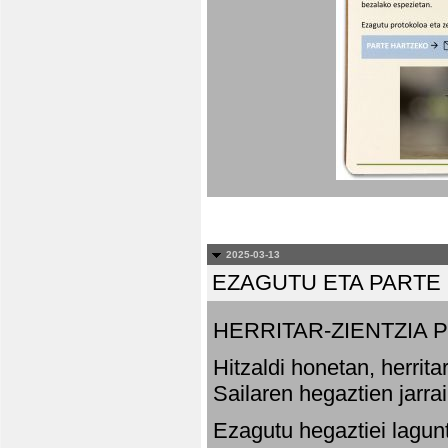
2025-03-13
EZAGUTU ETA PARTE
HERRITAR-ZIENTZIA
Hitzaldi honetan, herrit
Sailaren hegaztien jarr
Ezagutu hegaztiei lagun