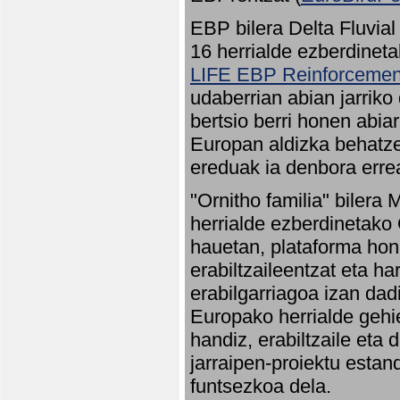
EBP bilera Delta Fluvial
16 herrialde ezberdineta
LIFE EBP Reinforcemen
udaberrian abian jarriko
bertsio berri honen abia
Europan aldizka behatze
ereduak ia denbora errea
"Ornitho familia" bilera 
herrialde ezberdinetako 
hauetan, plataforma hon
erabiltzaileentzat eta h
erabilgarriagoa izan dad
Europako herrialde gehie
handiz, erabiltzaile eta
jarraipen-proiektu estan
funtsezkoa dela.