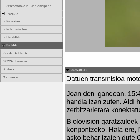
-
Zentsotarako laukien esleipena
ENARAK
-
Proiektua
-
Nola parte hartu
-
Hitzaldiak
Bioblitz
-
Zer da Bioblitz bat
-
2022ko Deialdia
-
Adituak
2026-05-19
Datuen transmisioa mot
-
Txostenak
Joan den igandean, 15:47
handia izan zuten. Aldi 
zerbitzarietara konektatu
Biolovision garatzaileek
konpontzeko. Hala ere, 
asko behar izaten dute 