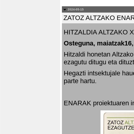
2024-05-15
ZATOZ ALTZAKO ENA
HITZALDIA ALTZAKO X
Osteguna, maiatzak16,
Hitzaldi honetan Altzak
ezagutu ditugu eta dituz
Hegazti intsektujale ha
parte hartu.
ENARAK proiektuaren in