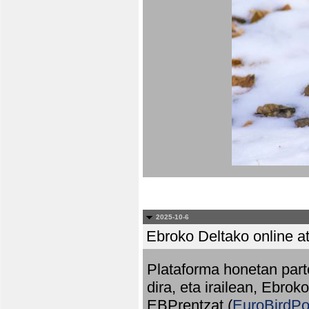
2025-10-6
Ebroko Deltako online at
Plataforma honetan part
dira, eta irailean, Ebrok
EBPrentzat (
EuroBirdPo