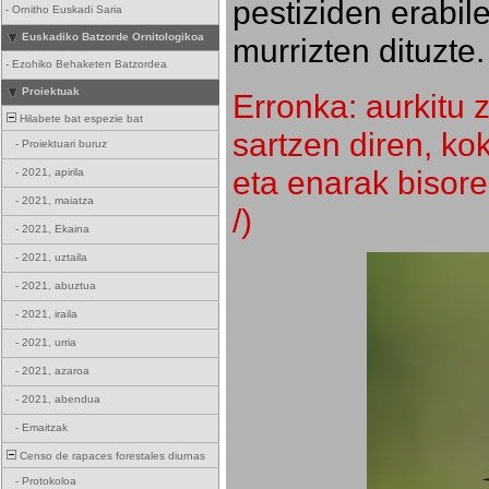
pestiziden erabil
-
Ornitho Euskadi Saria
Euskadiko Batzorde Ornitologikoa
murrizten dituzte.
-
Ezohiko Behaketen Batzordea
Proiektuak
Erronka: aurkitu z
Hilabete bat espezie bat
sartzen diren, k
-
Proiektuari buruz
eta enarak bisore
-
2021, apirila
-
2021, maiatza
/)
-
2021, Ekaina
-
2021, uztaila
-
2021, abuztua
-
2021, iraila
-
2021, urria
-
2021, azaroa
-
2021, abendua
-
Emaitzak
Censo de rapaces forestales diurnas
-
Protokoloa