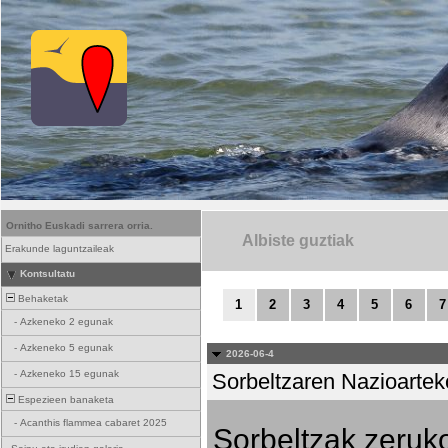
Ornitho Euskadi sarrera orria.
Albiste guztiak
Erakunde laguntzaileak
Kontsultatu
Behaketak
1
2
3
4
5
6
7
-
Azkeneko 2 egunak
-
Azkeneko 5 egunak
2026-06-4
-
Azkeneko 15 egunak
Sorbeltzaren Nazioartek
Espezieen banaketa
-
Acanthis flammea cabaret 2025
Sorbeltzak zeruko