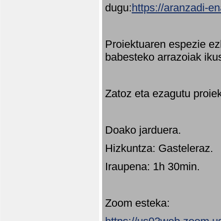
dugu:
https://aranzadi-e
Proiektuaren espezie ez
babesteko arrazoiak ikus
Zatoz eta ezagutu proie
Doako jarduera.
Hizkuntza: Gasteleraz.
Iraupena: 1h 30min.
Zoom esteka: