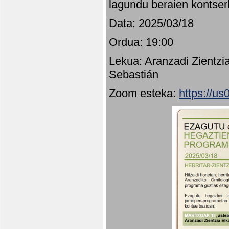
lagundu beraien kontser
Data: 2025/03/18
Ordua: 19:00
Lekua: Aranzadi Zientzi
Sebastián
Zoom esteka:
https://u