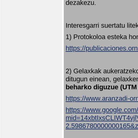
dezakezu.
Interesgarri suertatu lit
1) Protokoloa esteka ho
https://publicaciones.or
2) Gelaxkak aukeratzek
ditugun einean, gelaxke
beharko diguzue (UTM
https://www.aranzadi-orn
https://www.google.com
mid=14xbtIxsCLIWT4v
2.5986780000000165&