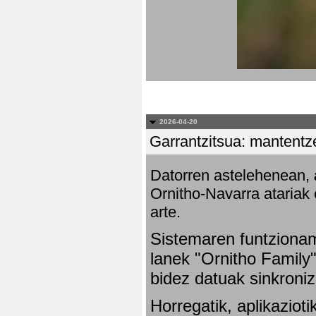
2026-04-20
Garrantzitsua: mantentze
Datorren astelehenean,
Ornitho-Navarra atariak 
arte.
Sistemaren funtziona
lanek "Ornitho Family"
bidez datuak sinkroniz
Horregatik, aplikaziot