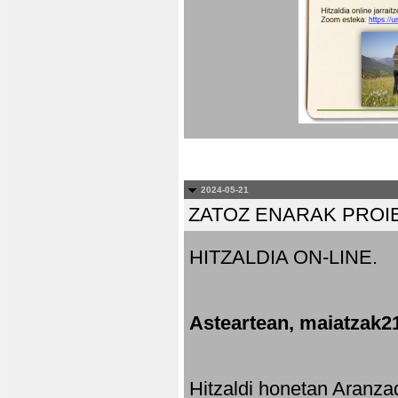
2024-05-21
ZATOZ ENARAK PROI
HITZALDIA ON-LINE.
Asteartean, maiatzak2
Hitzaldi honetan Aranza