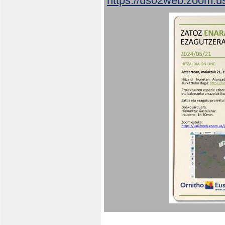
https://us02web.zoom.u