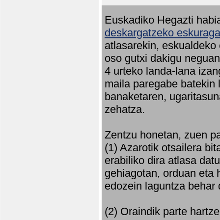
Euskadiko Hegazti habia
deskargatzeko eskuragar
atlasarekin, eskualdeko
oso gutxi dakigu neguan 
4 urteko landa-lana iza
maila paregabe batekin 
banaketaren, ugaritasun
zehatza.
Zentzu honetan, zuen pa
(1) Azarotik otsailera bi
erabiliko dira atlasa d
gehiagotan, orduan eta h
edozein laguntza behar 
(2) Oraindik parte hartz