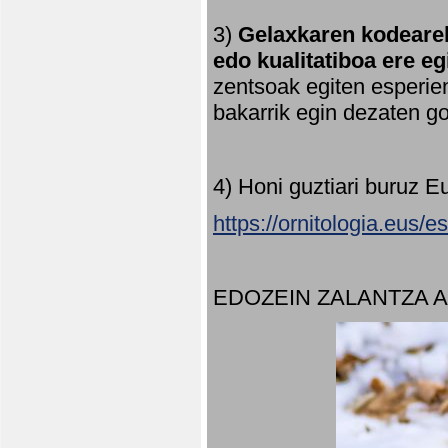
3)
Gelaxkaren kodearek
edo kualitatiboa ere e
zentsoak egiten esperien
bakarrik egin dezaten 
4) Honi guztiari buruz E
https://ornitologia.eus/
EDOZEIN ZALANTZA 