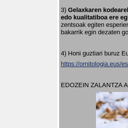
3)
Gelaxkaren kodearek
edo kualitatiboa ere e
zentsoak egiten esperien
bakarrik egin dezaten 
4) Honi guztiari buruz E
https://ornitologia.eus/
EDOZEIN ZALANTZA 