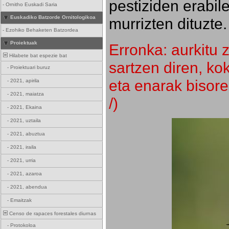
pestiziden erabil
-
Ornitho Euskadi Saria
Euskadiko Batzorde Ornitologikoa
murrizten dituzte.
-
Ezohiko Behaketen Batzordea
Proiektuak
Erronka: aurkitu z
Hilabete bat espezie bat
sartzen diren, k
-
Proiektuari buruz
eta enarak bisore
-
2021, apirila
-
2021, maiatza
/)
-
2021, Ekaina
-
2021, uztaila
-
2021, abuztua
-
2021, iraila
-
2021, urria
-
2021, azaroa
-
2021, abendua
-
Emaitzak
Censo de rapaces forestales diurnas
-
Protokoloa