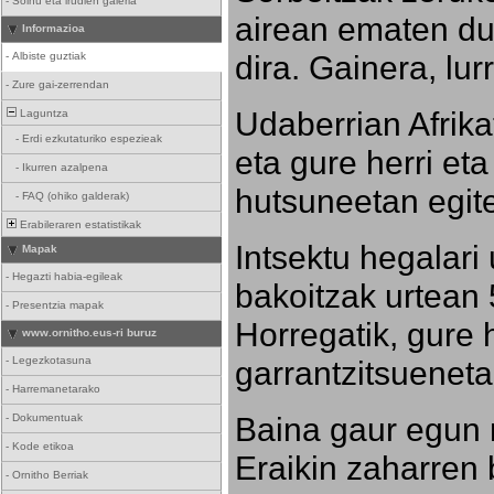
-
Soinu eta irudien galeria
airean ematen dut
Informazioa
dira. Gainera, lu
-
Albiste guztiak
-
Zure gai-zerrendan
Udaberrian Afrikat
Laguntza
-
Erdi ezkutaturiko espezieak
eta gure herri eta 
-
Ikurren azalpena
hutsuneetan egite
-
FAQ (ohiko galderak)
Erabileraren estatistikak
Intsektu hegalari 
Mapak
-
Hegazti habia-egileak
bakoitzak urtean 
-
Presentzia mapak
Horregatik, gure h
www.ornitho.eus-ri buruz
-
Legezkotasuna
garrantzitsueneta
-
Harremanetarako
Baina gaur egun 
-
Dokumentuak
-
Kode etikoa
Eraikin zaharren b
-
Ornitho Berriak