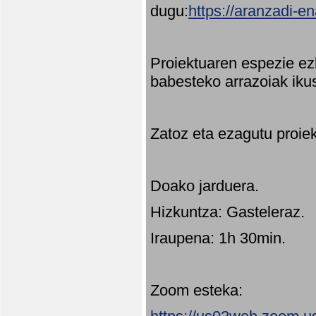
dugu:
https://aranzadi-e
Proiektuaren espezie ez
babesteko arrazoiak ikus
Zatoz eta ezagutu proie
Doako jarduera.
Hizkuntza: Gasteleraz.
Iraupena: 1h 30min.
Zoom esteka: