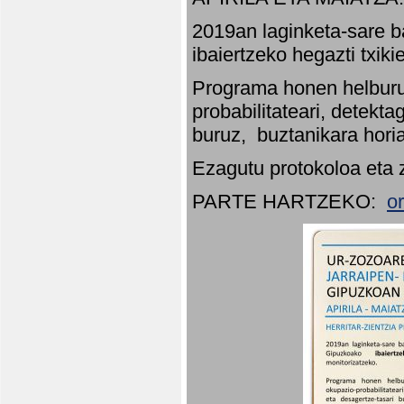
2019an laginketa-sare b
ibaiertzeko hegazti txik
Programa honen helburu
probabilitateari, detekta
buruz, buztanikara hori
Ezagutu protokoloa eta 
PARTE HARTZEKO:
o