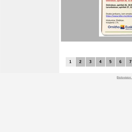
1
2
3
4
5
6
7
Biolovision