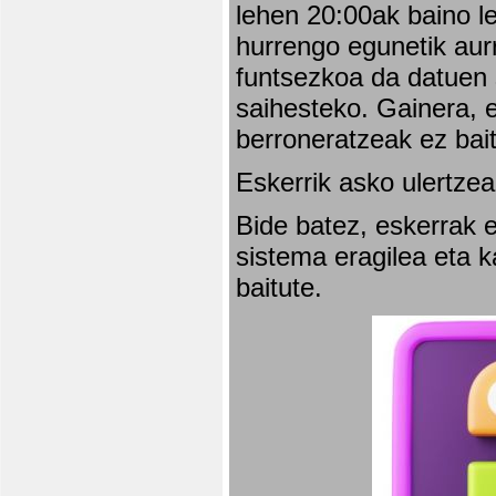
lehen 20:00ak baino l
hurrengo egunetik aurr
funtsezkoa da datuen 
saihesteko. Gainera, e
berroneratzeak ez bai
Eskerrik asko ulertzea
Bide batez, eskerrak e
sistema eragilea eta 
baitute.