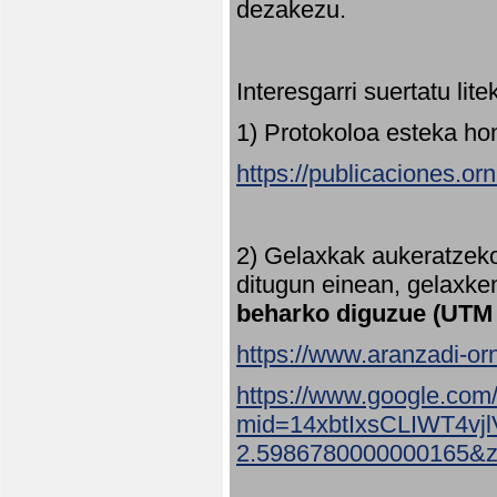
dezakezu.
Interesgarri suertatu lit
1) Protokoloa esteka ho
https://publicaciones.or
2) Gelaxkak aukeratzek
ditugun einean, gelaxke
beharko diguzue (UTM
https://www.aranzadi-orn
https://www.google.com
mid=14xbtIxsCLIWT4v
2.5986780000000165&