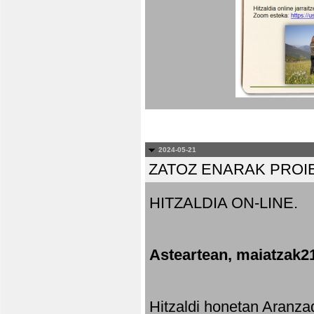
2024-05-21
ZATOZ ENARAK PROI
HITZALDIA ON-LINE.
Asteartean, maiatzak2
Hitzaldi honetan Aranza