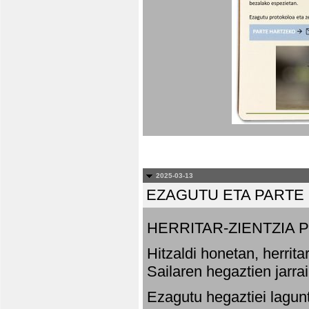
2025-03-13
EZAGUTU ETA PARTE
HERRITAR-ZIENTZIA
Hitzaldi honetan, herrit
Sailaren hegaztien jarr
Ezagutu hegaztiei lagun