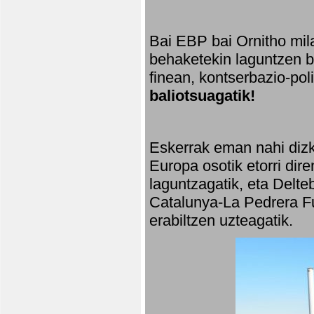
Bai EBP bai Ornitho mila
behaketekin laguntzen ba
finean, kontserbazio-po
baliotsuagatik!
Eskerrak eman nahi dizki
Europa osotik etorri dir
laguntzagatik, eta Delte
Catalunya-La Pedrera Fu
erabiltzen uzteagatik.