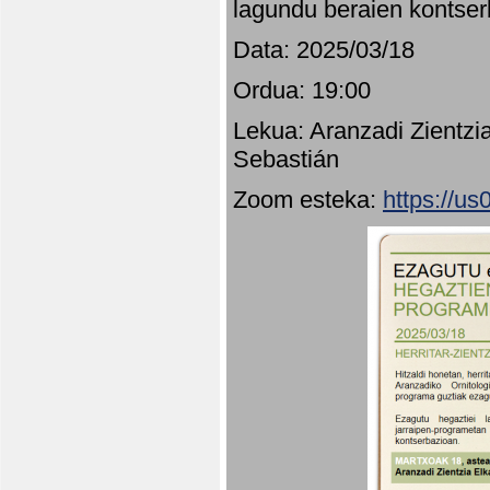
lagundu beraien kontser
Data: 2025/03/18
Ordua: 19:00
Lekua: Aranzadi Zientzi
Sebastián
Zoom esteka:
https://u