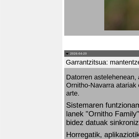
2026-04-20
Garrantzitsua: mantentze
Datorren astelehenean,
Ornitho-Navarra atariak 
arte.
Sistemaren funtziona
lanek "Ornitho Family"
bidez datuak sinkroniz
Horregatik, aplikaziot