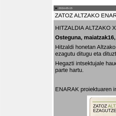
2024-05-15
ZATOZ ALTZAKO ENA
HITZALDIA ALTZAKO X
Osteguna, maiatzak16,
Hitzaldi honetan Altzak
ezagutu ditugu eta dituz
Hegazti intsektujale ha
parte hartu.
ENARAK proiektuaren in