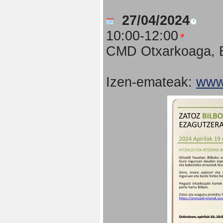
27/04/2024
10:00-12:00
CMD Otxarkoaga, B
Izen-emateak:
www.