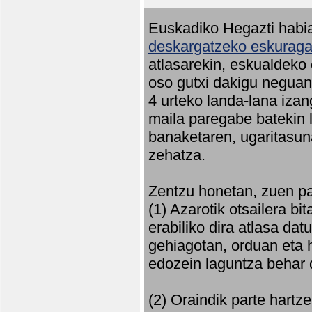
Euskadiko Hegazti habia
deskargatzeko eskuragar
atlasarekin, eskualdeko
oso gutxi dakigu neguan 
4 urteko landa-lana iza
maila paregabe batekin 
banaketaren, ugaritasun
zehatza.
Zentzu honetan, zuen pa
(1) Azarotik otsailera bi
erabiliko dira atlasa d
gehiagotan, orduan eta h
edozein laguntza behar 
(2) Oraindik parte hartz