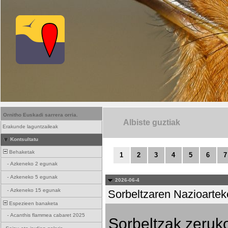
Ornitho Euskadi sarrera orria.
Albiste guztiak
Erakunde laguntzaileak
Kontsultatu
Behaketak
1
2
3
4
5
6
7
-
Azkeneko 2 egunak
-
Azkeneko 5 egunak
2026-06-4
-
Azkeneko 15 egunak
Sorbeltzaren Nazioartek
Espezieen banaketa
-
Acanthis flammea cabaret 2025
Sorbeltzak zeruko