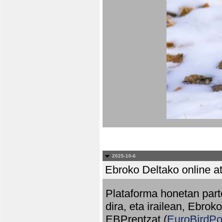
2025-10-6
Ebroko Deltako online at
Plataforma honetan part
dira, eta irailean, Ebrok
EBPrentzat (
EuroBirdPo