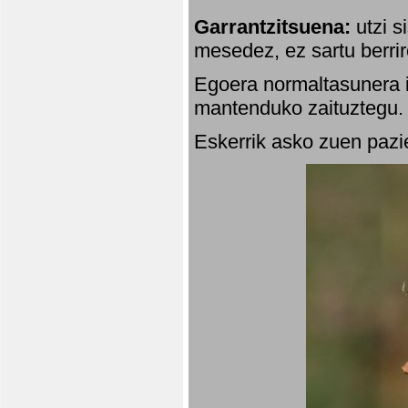
Garrantzitsuena:
utzi s
mesedez, ez sartu berrir
Egoera normaltasunera i
mantenduko zaituztegu. 
Eskerrik asko zuen pazie