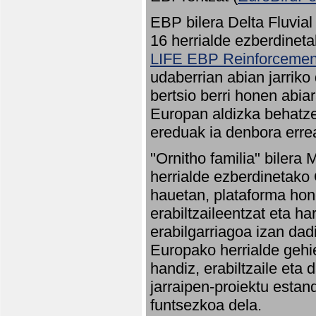
EBP bilera Delta Fluvial
16 herrialde ezberdineta
LIFE EBP Reinforcemen
udaberrian abian jarriko
bertsio berri honen abia
Europan aldizka behatze
ereduak ia denbora errea
"Ornitho familia" bilera 
herrialde ezberdinetako 
hauetan, plataforma hon
erabiltzaileentzat eta h
erabilgarriagoa izan dad
Europako herrialde gehie
handiz, erabiltzaile eta
jarraipen-proiektu estan
funtsezkoa dela.