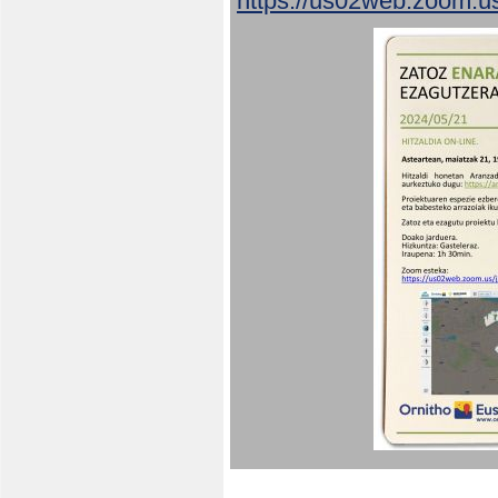
https://us02web.zoom.u