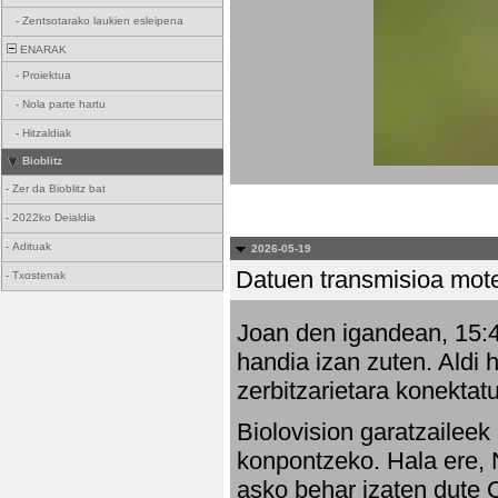
-
Zentsotarako laukien esleipena
ENARAK
-
Proiektua
-
Nola parte hartu
-
Hitzaldiak
Bioblitz
-
Zer da Bioblitz bat
-
2022ko Deialdia
-
Adituak
2026-05-19
Datuen transmisioa mot
-
Txostenak
Joan den igandean, 15:47
handia izan zuten. Aldi 
zerbitzarietara konektatu
Biolovision garatzaileek
konpontzeko. Hala ere, 
asko behar izaten dute 