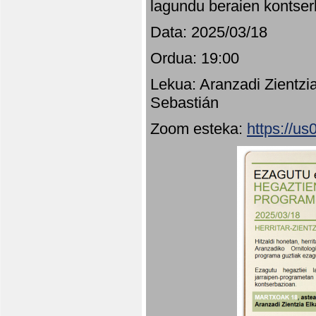
lagundu beraien kontser
Data: 2025/03/18
Ordua: 19:00
Lekua: Aranzadi Zientzi
Sebastián
Zoom esteka:
https://u