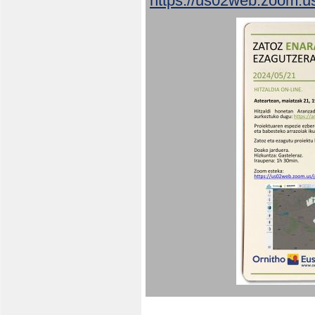
https://us02web.zoom.u