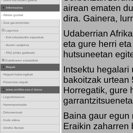
-
Soinu eta irudien galeria
airean ematen dut
Informazioa
dira. Gainera, lu
-
Albiste guztiak
-
Zure gai-zerrendan
Udaberrian Afrikat
Laguntza
-
Erdi ezkutaturiko espezieak
eta gure herri eta 
-
Ikurren azalpena
hutsuneetan egite
-
FAQ (ohiko galderak)
Erabileraren estatistikak
Intsektu hegalari 
Mapak
-
Hegazti habia-egileak
bakoitzak urtean 
-
Presentzia mapak
Horregatik, gure h
www.ornitho.eus-ri buruz
-
Legezkotasuna
garrantzitsueneta
-
Harremanetarako
Baina gaur egun 
-
Dokumentuak
-
Kode etikoa
Eraikin zaharren b
-
Ornitho Berriak