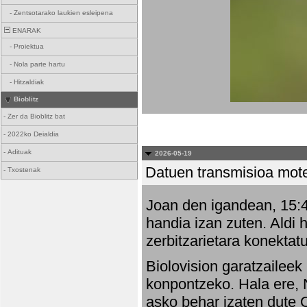
-
Zentsotarako laukien esleipena
ENARAK
-
Proiektua
-
Nola parte hartu
-
Hitzaldiak
Bioblitz
-
Zer da Bioblitz bat
-
2022ko Deialdia
-
Adituak
2026-05-19
Datuen transmisioa mot
-
Txostenak
Joan den igandean, 15:47
handia izan zuten. Aldi 
zerbitzarietara konektatu
Biolovision garatzaileek
konpontzeko. Hala ere, 
asko behar izaten dute 