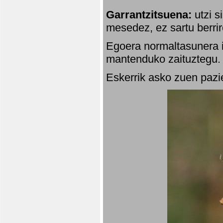
Garrantzitsuena:
utzi s
mesedez, ez sartu berrir
Egoera normaltasunera i
mantenduko zaituztegu. 
Eskerrik asko zuen pazie