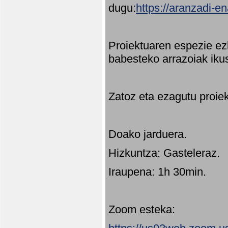
dugu:
https://aranzadi-e
Proiektuaren espezie ez
babesteko arrazoiak ikus
Zatoz eta ezagutu proie
Doako jarduera.
Hizkuntza: Gasteleraz.
Iraupena: 1h 30min.
Zoom esteka: