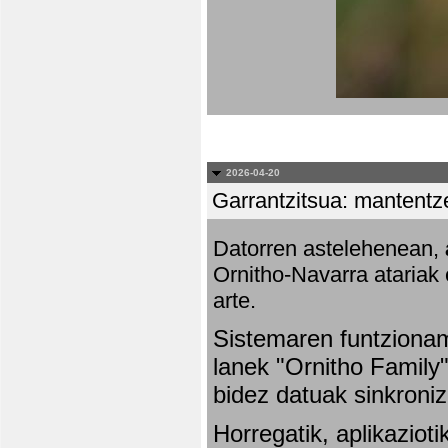
2026-04-20
Garrantzitsua: mantentze
Datorren astelehenean,
Ornitho-Navarra atariak 
arte.
Sistemaren funtziona
lanek "Ornitho Family"
bidez datuak sinkroniz
Horregatik, aplikaziot