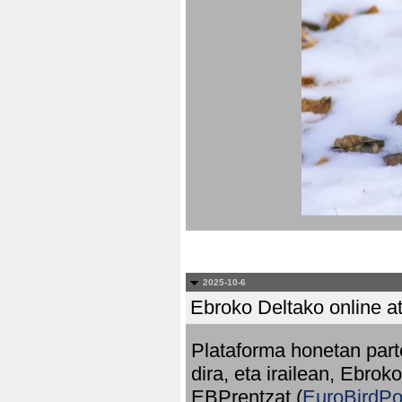
2025-10-6
Ebroko Deltako online at
Plataforma honetan part
dira, eta irailean, Ebrok
EBPrentzat (
EuroBirdPo