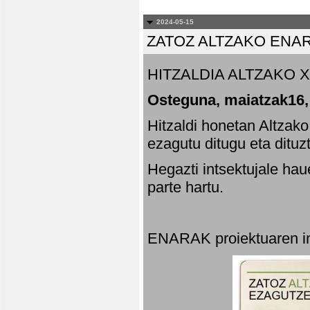
2024-05-15
ZATOZ ALTZAKO ENA
HITZALDIA ALTZAKO X
Osteguna, maiatzak16,
Hitzaldi honetan Altzak
ezagutu ditugu eta dituz
Hegazti intsektujale ha
parte hartu.
ENARAK proiektuaren in