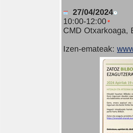
27/04/2024
10:00-12:00
CMD Otxarkoaga, B
Izen-emateak:
www.