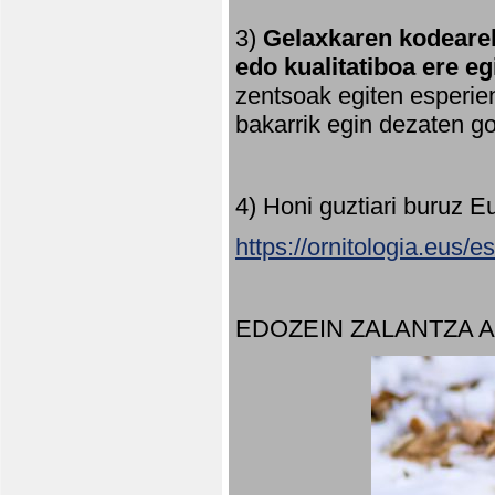
3)
Gelaxkaren kodearek
edo kualitatiboa ere e
zentsoak egiten esperien
bakarrik egin dezaten 
4) Honi guztiari buruz E
https://ornitologia.eus/
EDOZEIN ZALANTZA 