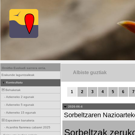
Ornitho Euskadi sarrera orria.
Albiste guztiak
Erakunde laguntzaileak
Kontsultatu
Behaketak
1
2
3
4
5
6
7
-
Azkeneko 2 egunak
-
Azkeneko 5 egunak
2026-06-4
-
Azkeneko 15 egunak
Sorbeltzaren Nazioartek
Espezieen banaketa
-
Acanthis flammea cabaret 2025
Sorbeltzak zeruko