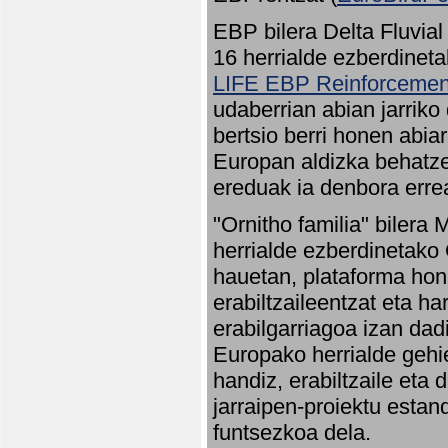
EBP bilera Delta Fluvial
16 herrialde ezberdineta
LIFE EBP Reinforcemen
udaberrian abian jarriko
bertsio berri honen abia
Europan aldizka behatze
ereduak ia denbora errea
"Ornitho familia" bilera 
herrialde ezberdinetako 
hauetan, plataforma hon
erabiltzaileentzat eta h
erabilgarriagoa izan dad
Europako herrialde gehie
handiz, erabiltzaile eta
jarraipen-proiektu estan
funtsezkoa dela.