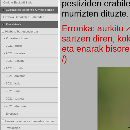
pestiziden erabil
-
Ornitho Euskadi Saria
Euskadiko Batzorde Ornitologikoa
murrizten dituzte.
-
Ezohiko Behaketen Batzordea
Proiektuak
Erronka: aurkitu z
Hilabete bat espezie bat
sartzen diren, k
-
Proiektuari buruz
eta enarak bisore
-
2021, apirila
-
2021, maiatza
/)
-
2021, Ekaina
-
2021, uztaila
-
2021, abuztua
-
2021, iraila
-
2021, urria
-
2021, azaroa
-
2021, abendua
-
Emaitzak
Censo de rapaces forestales diurnas
-
Protokoloa