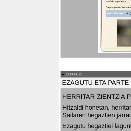
2025-03-13
EZAGUTU ETA PARTE
HERRITAR-ZIENTZIA
Hitzaldi honetan, herrit
Sailaren hegaztien jarr
Ezagutu hegaztiei lagun