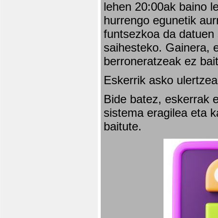
lehen 20:00ak baino l
hurrengo egunetik aurr
funtsezkoa da datuen 
saihesteko. Gainera, e
berroneratzeak ez bai
Eskerrik asko ulertzea
Bide batez, eskerrak e
sistema eragilea eta 
baitute.