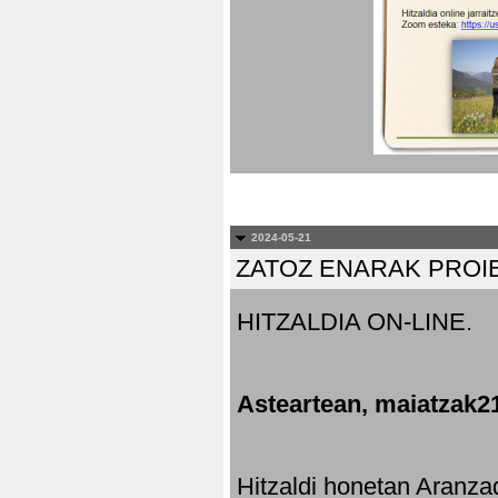
2024-05-21
ZATOZ ENARAK PROI
HITZALDIA ON-LINE.
Asteartean, maiatzak2
Hitzaldi honetan Aranza