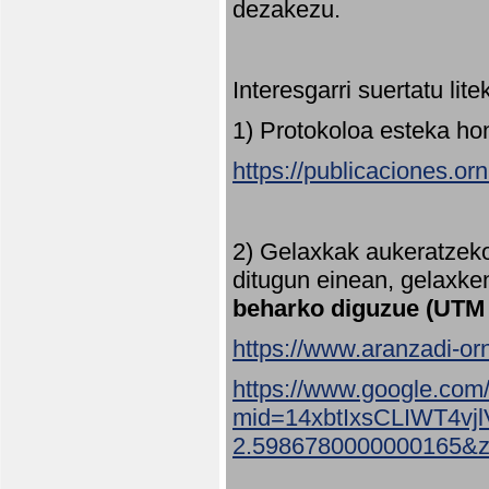
dezakezu.
Interesgarri suertatu lit
1) Protokoloa esteka ho
https://publicaciones.or
2) Gelaxkak aukeratzek
ditugun einean, gelaxke
beharko diguzue (UTM
https://www.aranzadi-orn
https://www.google.com
mid=14xbtIxsCLIWT4v
2.5986780000000165&