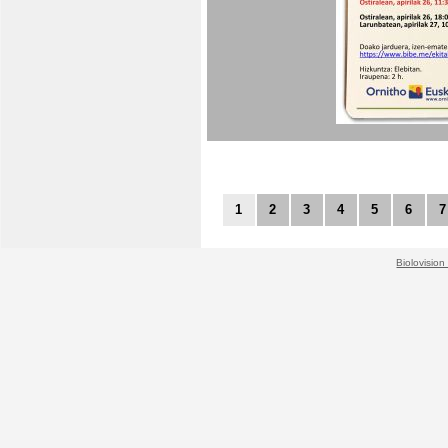
1
2
3
4
5
6
7
Biolovision