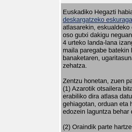
Euskadiko Hegazti habia
deskargatzeko eskuragar
atlasarekin, eskualdeko
oso gutxi dakigu neguan 
4 urteko landa-lana iza
maila paregabe batekin 
banaketaren, ugaritasun
zehatza.
Zentzu honetan, zuen pa
(1) Azarotik otsailera bi
erabiliko dira atlasa d
gehiagotan, orduan eta h
edozein laguntza behar 
(2) Oraindik parte hartz