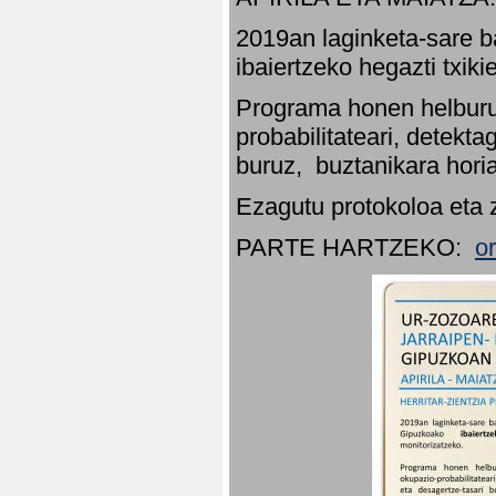
2019an laginketa-sare b
ibaiertzeko hegazti txik
Programa honen helburu
probabilitateari, detekta
buruz, buztanikara hori
Ezagutu protokoloa eta 
PARTE HARTZEKO:
o