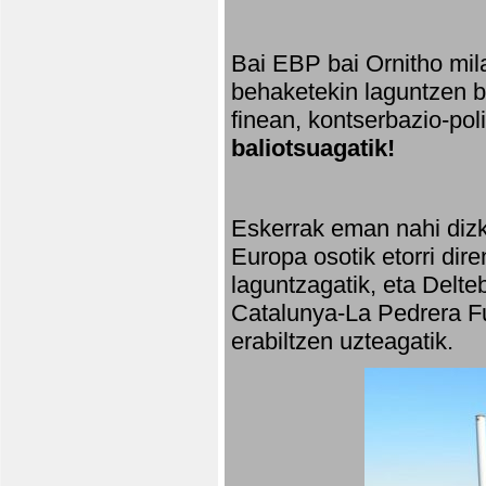
Bai EBP bai Ornitho mila
behaketekin laguntzen ba
finean, kontserbazio-po
baliotsuagatik!
Eskerrak eman nahi dizki
Europa osotik etorri dir
laguntzagatik, eta Delte
Catalunya-La Pedrera Fu
erabiltzen uzteagatik.