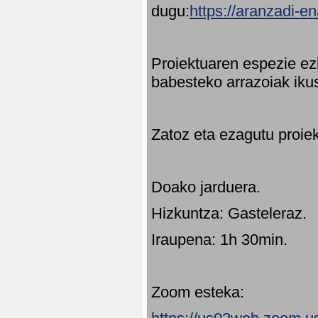
dugu:
https://aranzadi-e
Proiektuaren espezie ez
babesteko arrazoiak ikus
Zatoz eta ezagutu proie
Doako jarduera.
Hizkuntza: Gasteleraz.
Iraupena: 1h 30min.
Zoom esteka: