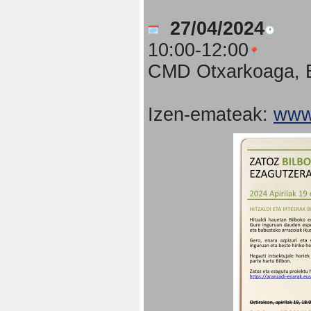
27/04/2024
10:00-12:00
CMD Otxarkoaga, B
Izen-emateak:
www.