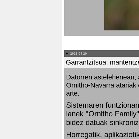
2026-04-20
Garrantzitsua: mantentze
Datorren astelehenean,
Ornitho-Navarra atariak 
arte.
Sistemaren funtziona
lanek "Ornitho Family"
bidez datuak sinkroniz
Horregatik, aplikaziot