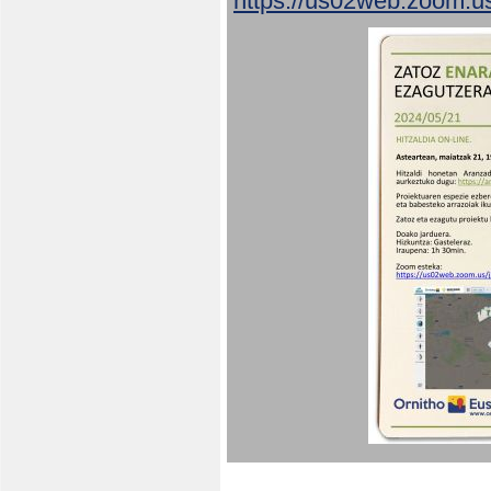
https://us02web.zoom.u