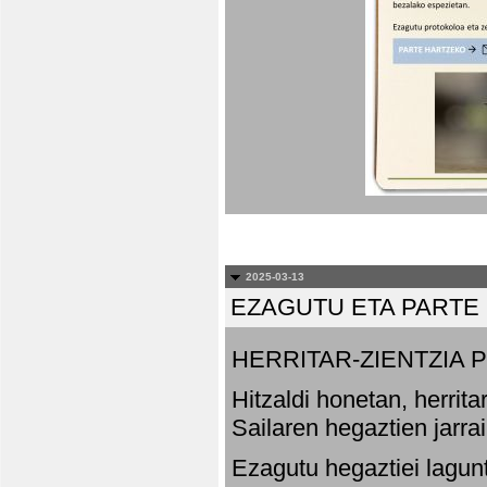
2025-03-13
EZAGUTU ETA PARTE
HERRITAR-ZIENTZIA
Hitzaldi honetan, herrit
Sailaren hegaztien jarr
Ezagutu hegaztiei lagun