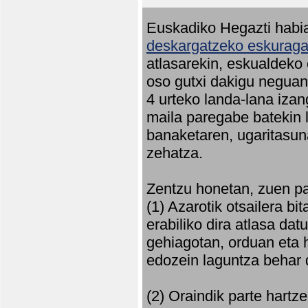
Euskadiko Hegazti habia
deskargatzeko eskuragar
atlasarekin, eskualdeko
oso gutxi dakigu neguan 
4 urteko landa-lana iza
maila paregabe batekin 
banaketaren, ugaritasun
zehatza.
Zentzu honetan, zuen pa
(1) Azarotik otsailera bi
erabiliko dira atlasa d
gehiagotan, orduan eta h
edozein laguntza behar 
(2) Oraindik parte hartz