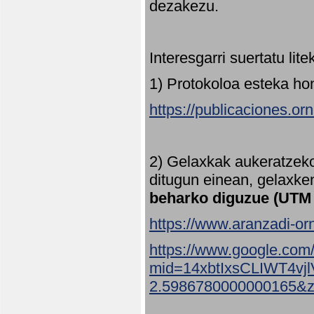
dezakezu.
Interesgarri suertatu lit
1) Protokoloa esteka ho
https://publicaciones.or
2) Gelaxkak aukeratzek
ditugun einean, gelaxke
beharko diguzue (UTM
https://www.aranzadi-orn
https://www.google.com
mid=14xbtIxsCLIWT4v
2.5986780000000165&