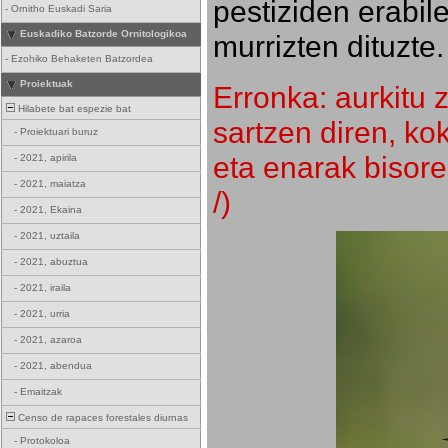
pestiziden erabil
-
Ornitho Euskadi Saria
Euskadiko Batzorde Ornitologikoa
murrizten dituzte.
-
Ezohiko Behaketen Batzordea
Proiektuak
Erronka: aurkitu z
Hilabete bat espezie bat
sartzen diren, k
-
Proiektuari buruz
eta enarak bisore
-
2021, apirila
-
2021, maiatza
/)
-
2021, Ekaina
-
2021, uztaila
-
2021, abuztua
-
2021, iraila
-
2021, urria
-
2021, azaroa
-
2021, abendua
-
Emaitzak
Censo de rapaces forestales diurnas
-
Protokoloa