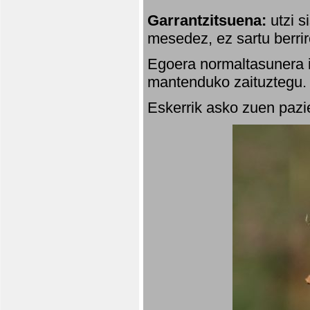
Garrantzitsuena:
utzi s
mesedez, ez sartu berrir
Egoera normaltasunera i
mantenduko zaituztegu. 
Eskerrik asko zuen pazie