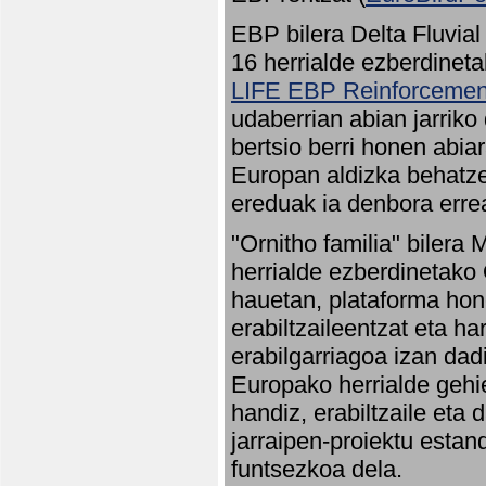
EBP bilera Delta Fluvial
16 herrialde ezberdineta
LIFE EBP Reinforcemen
udaberrian abian jarriko
bertsio berri honen abia
Europan aldizka behatze
ereduak ia denbora errea
"Ornitho familia" bilera 
herrialde ezberdinetako 
hauetan, plataforma hon
erabiltzaileentzat eta h
erabilgarriagoa izan dad
Europako herrialde gehie
handiz, erabiltzaile eta
jarraipen-proiektu estan
funtsezkoa dela.