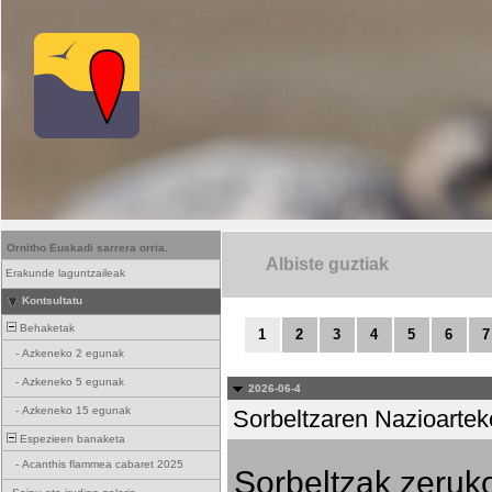
Ornitho Euskadi sarrera orria.
Albiste guztiak
Erakunde laguntzaileak
Kontsultatu
Behaketak
1
2
3
4
5
6
7
-
Azkeneko 2 egunak
-
Azkeneko 5 egunak
2026-06-4
-
Azkeneko 15 egunak
Sorbeltzaren Nazioartek
Espezieen banaketa
-
Acanthis flammea cabaret 2025
Sorbeltzak zeruko