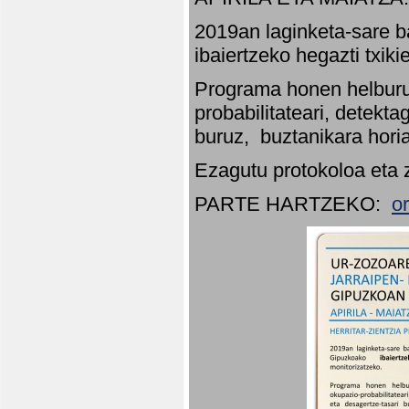
2019an laginketa-sare b
ibaiertzeko hegazti txik
Programa honen helburu
probabilitateari, detekta
buruz, buztanikara hori
Ezagutu protokoloa eta 
PARTE HARTZEKO:
o