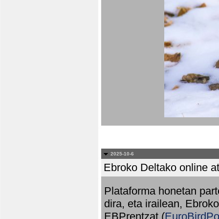
2025-10-6
Ebroko Deltako online at
Plataforma honetan part
dira, eta irailean, Ebrok
EBPrentzat (
EuroBirdPo