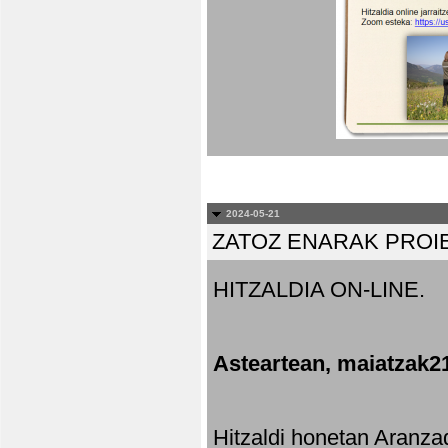
2024-05-21
ZATOZ ENARAK PROI
HITZALDIA ON-LINE.
Asteartean, maiatzak2
Hitzaldi honetan Aranza