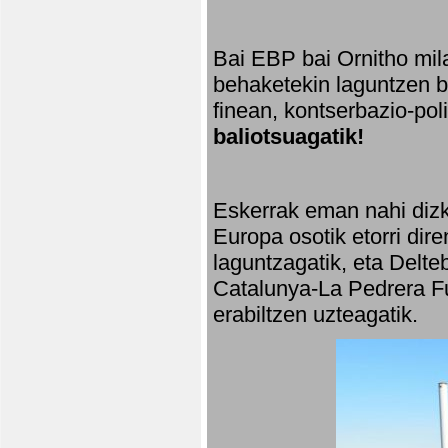
Bai EBP bai Ornitho mila
behaketekin laguntzen ba
finean, kontserbazio-po
baliotsuagatik!
Eskerrak eman nahi dizki
Europa osotik etorri dir
laguntzagatik, eta Delte
Catalunya-La Pedrera Fu
erabiltzen uzteagatik.