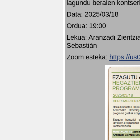
lagundu beraien kontser
Data: 2025/03/18
Ordua: 19:00
Lekua: Aranzadi Zientzi
Sebastián
Zoom esteka:
https://u