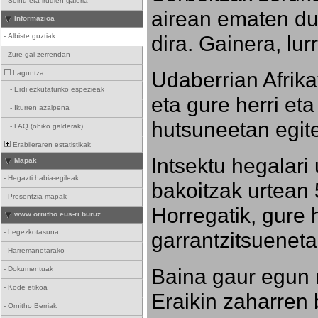
-
Soinu eta irudien galeria
airean ematen dut
Informazioa
dira. Gainera, lu
-
Albiste guztiak
-
Zure gai-zerrendan
Udaberrian Afrikat
Laguntza
-
Erdi ezkutaturiko espezieak
eta gure herri eta 
-
Ikurren azalpena
hutsuneetan egite
-
FAQ (ohiko galderak)
Erabileraren estatistikak
Intsektu hegalari 
Mapak
-
Hegazti habia-egileak
bakoitzak urtean 
-
Presentzia mapak
Horregatik, gure h
www.ornitho.eus-ri buruz
-
Legezkotasuna
garrantzitsueneta
-
Harremanetarako
Baina gaur egun 
-
Dokumentuak
-
Kode etikoa
Eraikin zaharren b
-
Ornitho Berriak