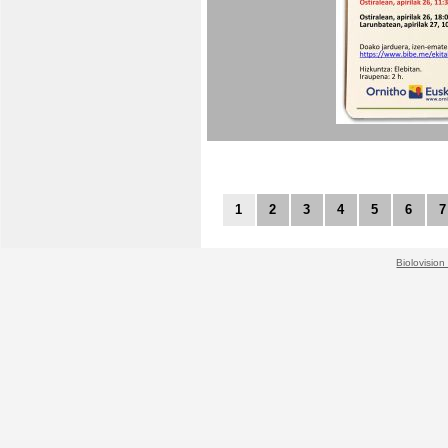
1
2
3
4
5
6
7
Biolovision