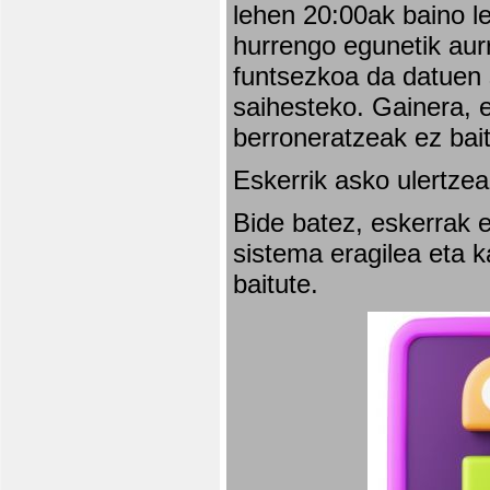
lehen 20:00ak baino l
hurrengo egunetik aurr
funtsezkoa da datuen 
saihesteko. Gainera, e
berroneratzeak ez bai
Eskerrik asko ulertzea
Bide batez, eskerrak e
sistema eragilea eta 
baitute.