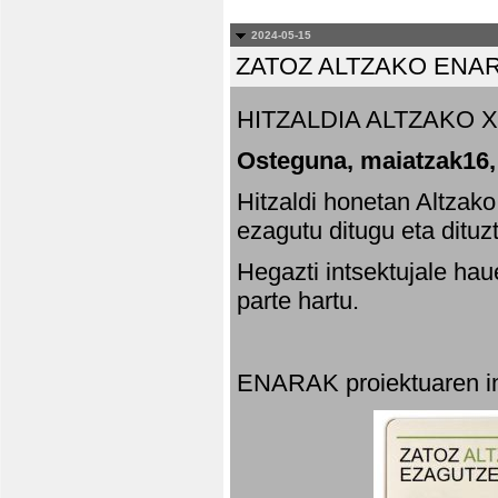
2024-05-15
ZATOZ ALTZAKO ENA
HITZALDIA ALTZAKO X
Osteguna, maiatzak16,
Hitzaldi honetan Altzak
ezagutu ditugu eta dituz
Hegazti intsektujale ha
parte hartu.
ENARAK proiektuaren in