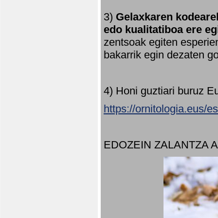
3)
Gelaxkaren kodearek
edo kualitatiboa ere e
zentsoak egiten esperien
bakarrik egin dezaten 
4) Honi guztiari buruz E
https://ornitologia.eus/
EDOZEIN ZALANTZA 