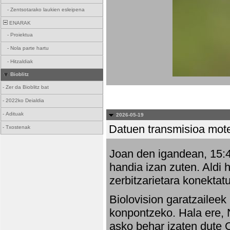
-
Zentsotarako laukien esleipena
ENARAK
-
Proiektua
-
Nola parte hartu
-
Hitzaldiak
Bioblitz
-
Zer da Bioblitz bat
-
2022ko Deialdia
-
Adituak
2026-05-19
Datuen transmisioa mot
-
Txostenak
Joan den igandean, 15:47
handia izan zuten. Aldi 
zerbitzarietara konektatu
Biolovision garatzaileek
konpontzeko. Hala ere, 
asko behar izaten dute 