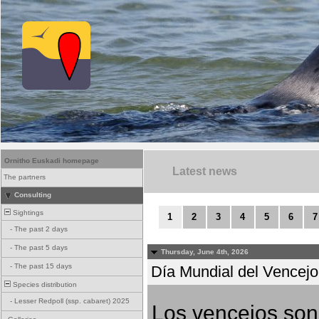
Ornitho Euskadi homepage
Latest news
The partners
Consulting
Sightings
1
2
3
4
5
6
7
-
The past 2 days
-
The past 5 days
Thursday, June 4th, 2026
-
The past 15 days
Día Mundial del Vencejo 
Species distribution
-
Lesser Redpoll (ssp. cabaret) 2025
Los vencejos son 