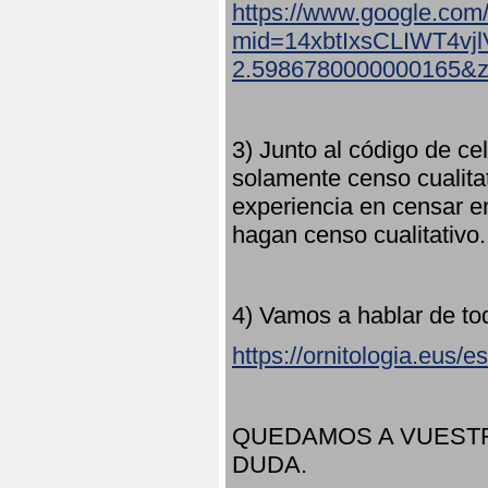
https://www.google.com
mid=14xbtIxsCLIWT4v
2.5986780000000165&
3) Junto al código de ce
solamente censo cualita
experiencia en censar e
hagan censo cualitativo
4) Vamos a hablar de to
https://ornitologia.eus/
QUEDAMOS A VUESTR
DUDA.