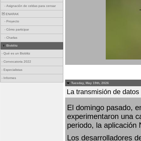
-
Asignación de celdas para censar
ENARAK
-
Proyecto
-
Cómo participar
-
Charlas
Bioblitz
-
Qué es un Bioblitz
-
Convocatoria 2022
-
Especialistas
-
Informes
Tuesday, May 19th, 2026
La transmisión de datos 
El domingo pasado, en
experimentaron una ca
periodo, la aplicación
Los desarrolladores de