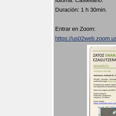
Idioma: Castellano.
Duración: 1 h 30min.
Entrar en Zoom:
https://us02web.zoom.u