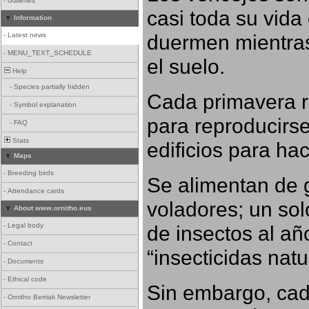
-
Galleries
casi toda su vida
Information
duermen mientras
-
Latest news
-
MENU_TEXT_SCHEDULE
el suelo.
Help
-
Species partially hidden
Cada primavera r
-
Symbol explanation
para reproducirse,
-
FAQ
Stats
edificios para ha
Maps
-
Breeding birds
Se alimentan de 
-
Attendance cards
voladores; un so
About www.ornitho.eus
-
Legal body
de insectos al añ
-
Contact
“insecticidas nat
-
Documents
-
Ethical code
Sin embargo, cad
-
Ornitho Berriak Newsletter