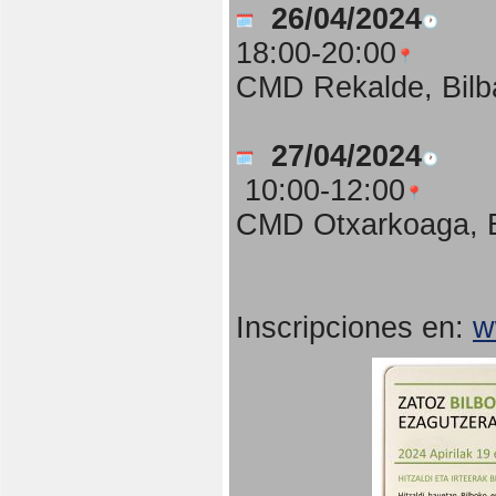
26/04/2024
18:00-20:00
CMD Rekalde, Bilb
27/04/2024
10:00-12:00
CMD Otxarkoaga, B
Inscripciones en:
w