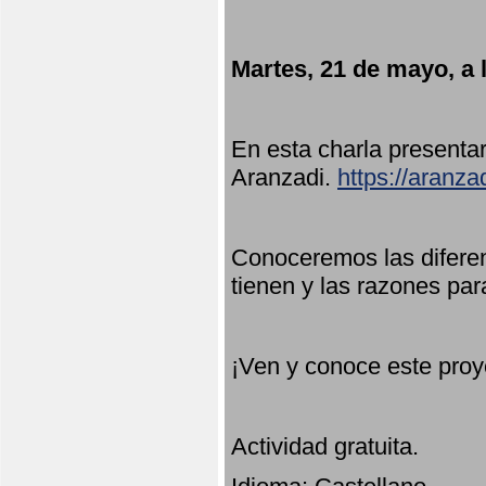
Martes, 21 de mayo, a 
En esta charla present
Aranzadi.
https://aranza
Conoceremos las diferen
tienen y las razones par
¡Ven y conoce este proy
Actividad gratuita.