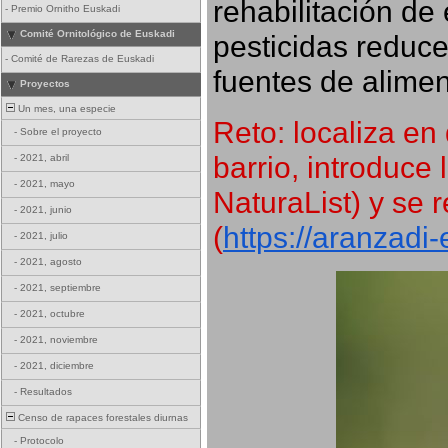
rehabilitación de 
-
Premio Ornitho Euskadi
Comité Ornitológico de Euskadi
pesticidas reduce
-
Comité de Rarezas de Euskadi
fuentes de alimen
Proyectos
Un mes, una especie
Reto: localiza en 
-
Sobre el proyecto
barrio, introduce 
-
2021, abril
-
2021, mayo
NaturaList) y se r
-
2021, junio
(
https://aranzadi
-
2021, julio
-
2021, agosto
-
2021, septiembre
-
2021, octubre
-
2021, noviembre
-
2021, diciembre
-
Resultados
Censo de rapaces forestales diurnas
-
Protocolo