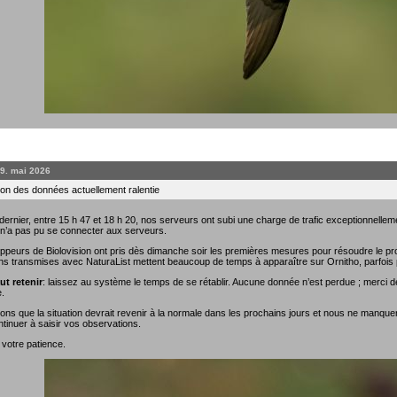
19. mai 2026
on des données actuellement ralentie
rnier, entre 15 h 47 et 18 h 20, nos serveurs ont subi une charge de trafic exceptionnellemen
 n’a pas pu se connecter aux serveurs.
ppeurs de Biolovision ont pris dès dimanche soir les premières mesures pour résoudre le prob
ns transmises avec NaturaList mettent beaucoup de temps à apparaître sur Ornitho, parfois 
ut retenir
: laissez au système le temps de se rétablir. Aucune donnée n’est perdue ; merci de
.
ns que la situation devrait revenir à la normale dans les prochains jours et nous ne manque
tinuer à saisir vos observations.
 votre patience.