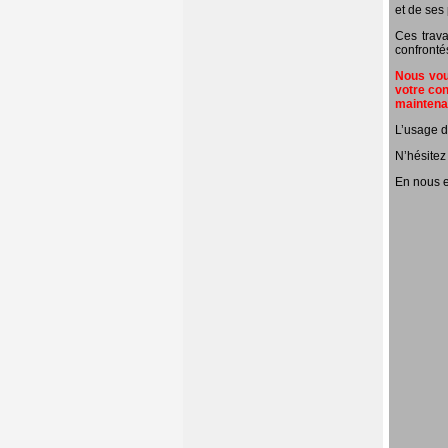
et de ses 
Ces trava
confronté
Nous vous
votre con
mainten
L’usage d
N’hésitez
En nous e