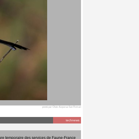
posté par Olatz Aizpurua San Roman
technews
ure temporaire des services de Faune-France