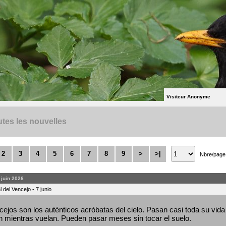
Visiteur Anonyme
tes les nouvelles
2
3
4
5
6
7
8
9
>
>|
Nbre/page
. juin 2026
 del Vencejo - 7 junio
ejos son los auténticos acróbatas del cielo. Pasan casi toda su vida 
 mientras vuelan. Pueden pasar meses sin tocar el suelo.