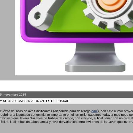
25. novembre 2025
to: ATLAS DE AVES INVERNANTES DE EUSKADI
l éxito del atlas de aves nidificantes (disponible para descarga
aquí
), con este nuevo proyec
ubrir una laguna de conocimiento importante en el territorio: sabemos todavía muy poco so
bicioso que llevará 3-4 años de trabajo de campo, con el fin de, al final, tener con un nivel 
fiel de la distribución, abundancia y nivel de variación entre inviernos de las aves que invern