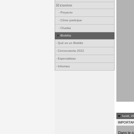
ENARAK
-
Proyecto
-
Cómo participar
-
Charlas
Bioblitz
-
Qué es un Bioblitz
-
Convocatoria 2022
-
Especialistas
-
Informes
lundi, 2
IMPORTANT
Dans le c