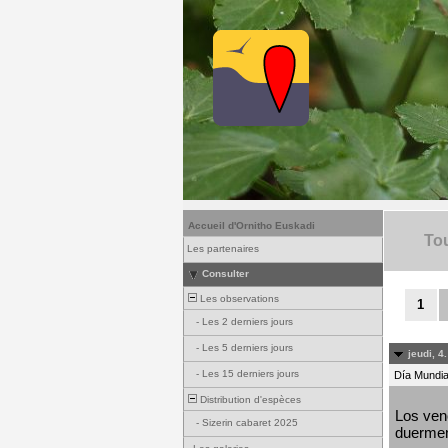
Accueil d'Ornitho Euskadi
Tou
Les partenaires
Consulter
Les observations
1
-
Les 2 derniers jours
-
Les 5 derniers jours
jeudi, 4
-
Les 15 derniers jours
Día Mundial
Distribution d'espèces
Los venc
-
Sizerin cabaret 2025
duermen