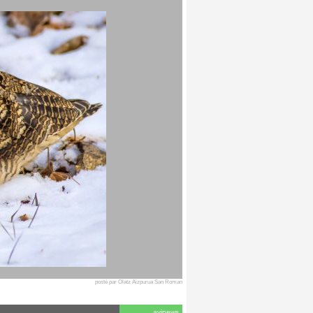
posté par Olatz Aizpurua San Roman
avinews