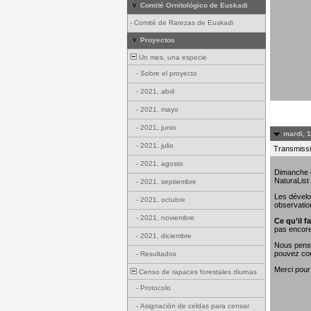
Comité Ornitológico de Euskadi
-
Comité de Rarezas de Euskadi
Proyectos
Un mes, una especie
-
Sobre el proyecto
-
2021, abril
-
2021, mayo
-
2021, junio
mardi, 
-
2021, julio
Transmissi
-
2021, agosto
Dimanche de
NaturaList
-
2021, septiembre
Les dévelo
-
2021, octubre
observatio
-
2021, noviembre
Ce qu’il fa
pas encore
-
2021, diciembre
Nous penso
pouvez con
-
Resultados
Merci pour
Censo de rapaces forestales diurnas
-
Protocolo
-
Asignación de celdas para censar