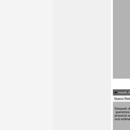
mardi, 
Nuevo Re
Después de
queremos c
proyecto am
una estima 