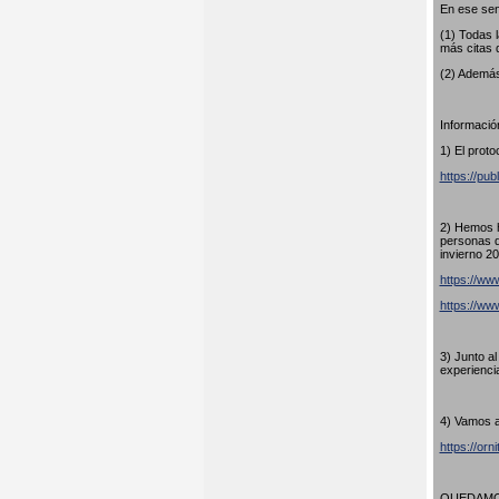
En ese sen
(1) Todas 
más citas 
(2) Además
Información
1) El proto
https://pub
2) Hemos h
personas q
invierno 20
https://www
https://w
3) Junto a
experienci
4) Vamos a
https://orn
QUEDAMOS