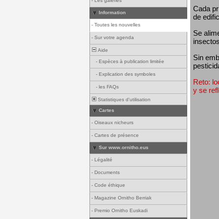
-
Les galeries
Cada pri
Information
de edifi
-
Toutes les nouvelles
Se alim
-
Sur votre agenda
insectos
Aide
Sin emba
-
Espèces à publication limitée
pesticid
-
Explication des symboles
Reto: lo
-
les FAQs
y se ref
Statistiques d'utilisation
Cartes
-
Oiseaux nicheurs
-
Cartes de présence
Sur www.ornitho.eus
-
Légalité
-
Documents
-
Code éthique
-
Magazine Ornitho Berriak
-
Premio Ornitho Euskadi