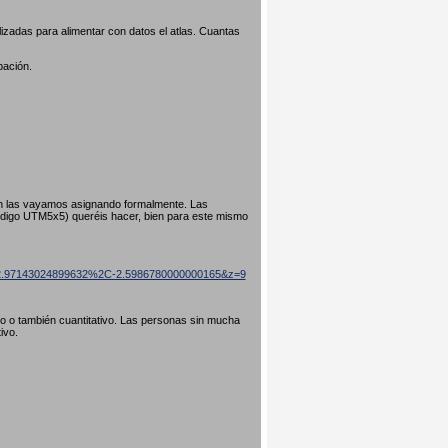
izadas para alimentar con datos el atlas. Cuantas
pación.
ún las vayamos asignando formalmente. Las
código UTM5x5) queréis hacer, bien para este mismo
=42.97143024899632%2C-2.5986780000000165&z=9
ivo o también cuantitativo. Las personas sin mucha
tivo.