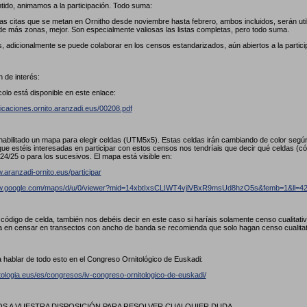
tido, animamos a la participación. Todo suma:
las citas que se metan en Ornitho desde noviembre hasta febrero, ambos incluidos, serán util
de más zonas, mejor. Son especialmente valiosas las listas completas, pero todo suma.
, adicionalmente se puede colaborar en los censos estandarizados, aún abiertos a la partici
 de interés:
colo está disponible en este enlace:
licaciones.ornito.aranzadi.eus/00208.pdf
abilitado un mapa para elegir celdas (UTM5x5). Estas celdas irán cambiando de color seg
ue estéis interesadas en participar con estos censos nos tendríais que decir qué celdas (
24/25 o para los sucesivos. El mapa está visible en:
.aranzadi-ornito.eus/participar
ww.google.com/maps/d/u/0/viewer?mid=14xbtIxsCLIWT4vjlVBxR9msUd8hzO5s&femb=1&ll
l código de celda, también nos debéis decir en este caso si haríais solamente censo cualitat
a en censar en transectos con ancho de banda se recomienda que solo hagan censo cualita
 hablar de todo esto en el Congreso Ornitológico de Euskadi:
itologia.eus/es/congresos/iv-congreso-ornitologico-de-euskadi/
 A VUESTRA DISPOSICIÓN PARA RESOLVER CUALQUIER DUDA.