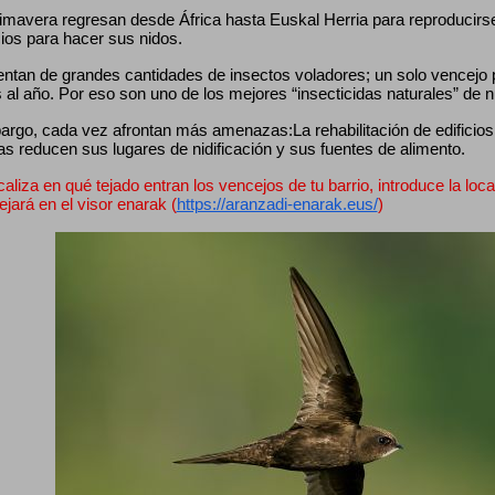
mavera regresan desde África hasta Euskal Herria para reproducirse, 
cios para hacer sus nidos.
entan de grandes cantidades de insectos voladores; un solo vencejo
 al año. Por eso son uno de los mejores “insecticidas naturales” de 
rgo, cada vez afrontan más amenazas:La rehabilitación de edificios, 
as reducen sus lugares de nidificación y sus fuentes de alimento.
caliza en qué tejado entran los vencejos de tu barrio, introduce la loca
lejará en el visor enarak (
https://aranzadi-enarak.eus/
)