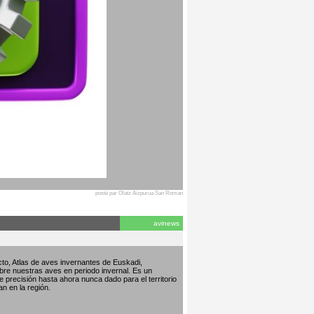
posté par Olatz Aizpurua San Roman
avinews
to, Atlas de aves invernantes de Euskadi,
bre nuestras aves en periodo invernal. Es un
de precisión hasta ahora nunca dado para el territorio
an en la región.