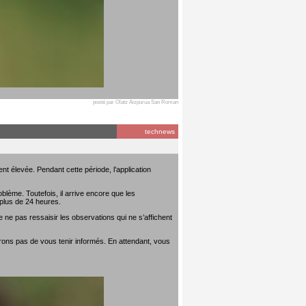
posté par Olatz Aizpurua San Roman
technews
t élevée. Pendant cette période, l’application
lème. Toutefois, il arrive encore que les
plus de 24 heures.
 ne pas ressaisir les observations qui ne s’affichent
rons pas de vous tenir informés. En attendant, vous