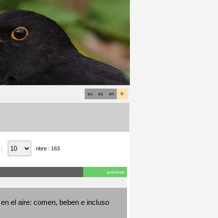
eu
es
en
fr
nbre : 163
 :
avinews
en el aire: comen, beben e incluso 