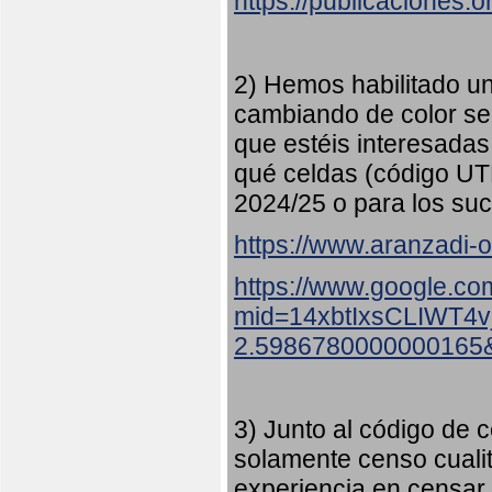
https://publicaciones.
2) Hemos habilitado u
cambiando de color s
que estéis interesadas
qué celdas (código UT
2024/25 o para los suc
https://www.aranzadi-or
https://www.google.co
mid=14xbtIxsCLIWT4
2.5986780000000165
3) Junto al código de c
solamente censo cualit
experiencia en censar