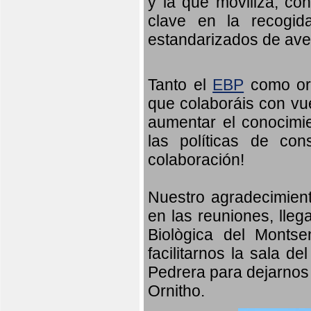
y la que moviliza, co
clave en la recogid
estandarizados de ave
Tanto el
EBP
como orn
que colaboráis con vu
aumentar el conocimien
las políticas de con
colaboración!
Nuestro agradecimient
en las reuniones, lleg
Biològica del Monts
facilitarnos la sala d
Pedrera para dejarnos 
Ornitho.