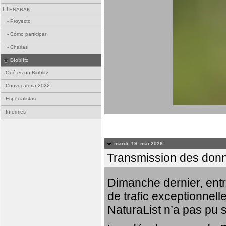
ENARAK
-
Proyecto
-
Cómo participar
-
Charlas
Bioblitz
-
Qué es un Bioblitz
-
Convocatoria 2022
-
Especialistas
-
Informes
mardi, 19. mai 2026
Transmission des donn
Dimanche dernier, entr
de trafic exceptionnell
NaturaList n’a pas pu 