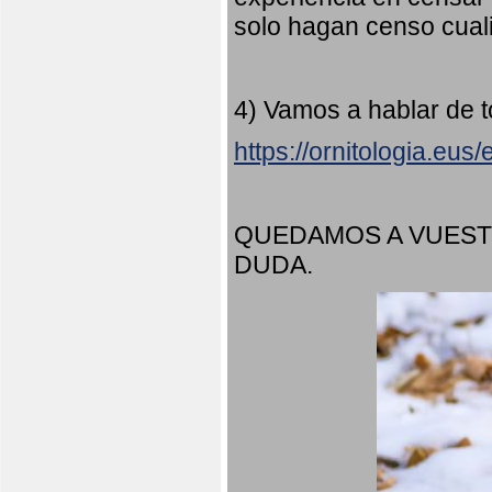
solo hagan censo cuali
4) Vamos a hablar de t
https://ornitologia.eu
QUEDAMOS A VUEST
DUDA.