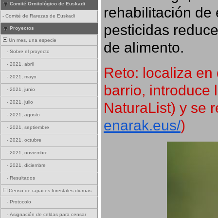
Comité Ornitológico de Euskadi
rehabilitación de 
-
Comité de Rarezas de Euskadi
pesticidas reduce
Proyectos
Un mes, una especie
de alimento.
-
Sobre el proyecto
-
2021, abril
Reto: localiza en 
-
2021, mayo
barrio, introduce 
-
2021, junio
NaturaList) y se r
-
2021, julio
-
2021, agosto
enarak.eus/
)
-
2021, septiembre
-
2021, octubre
-
2021, noviembre
-
2021, diciembre
-
Resultados
Censo de rapaces forestales diurnas
-
Protocolo
-
Asignación de celdas para censar