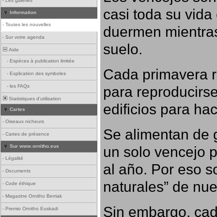
-
Les galeries
casi toda su vida
Information
-
Toutes les nouvelles
duermen mientras
-
Sur votre agenda
suelo.
Aide
-
Espèces à publication limitée
Cada primavera r
-
Explication des symboles
para reproducirse,
-
les FAQs
Statistiques d'utilisation
edificios para ha
Cartes
-
Oiseaux nicheurs
Se alimentan de g
-
Cartes de présence
un solo vencejo 
Sur www.ornitho.eus
-
Légalité
al año. Por eso s
-
Documents
naturales” de nue
-
Code éthique
-
Magazine Ornitho Berriak
Sin embargo, cad
-
Premio Ornitho Euskadi