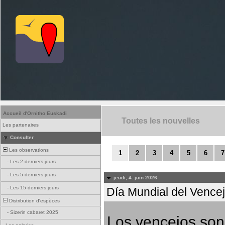
Accueil d'Ornitho Euskadi
Toutes les nouvelles
Les partenaires
Consulter
Les observations
1
2
3
4
5
6
7
-
Les 2 derniers jours
-
Les 5 derniers jours
jeudi, 4. juin 2026
-
Les 15 derniers jours
Día Mundial del Vencejo
Distribution d'espèces
-
Sizerin cabaret 2025
Los vencejos son 