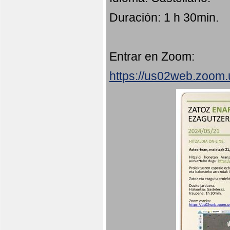
Duración: 1 h 30min.
Entrar en Zoom:
https://us02web.zoom