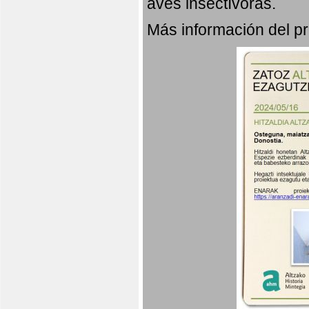
aves insectívoras.
Más información del 