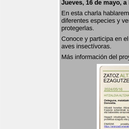
Jueves, 16 de mayo, a 
En esta charla hablarem
diferentes especies y v
protegerlas.
Conoce y participa en e
aves insectívoras.
Más información del p