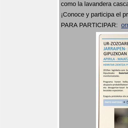
como la lavandera casca
¡Conoce y participa el p
PARA PARTICIPAR:
or