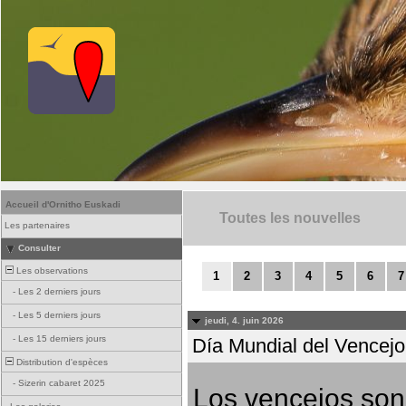
Accueil d'Ornitho Euskadi
Toutes les nouvelles
Les partenaires
Consulter
Les observations
1
2
3
4
5
6
7
-
Les 2 derniers jours
-
Les 5 derniers jours
jeudi, 4. juin 2026
-
Les 15 derniers jours
Día Mundial del Vencejo 
Distribution d'espèces
-
Sizerin cabaret 2025
Los vencejos son 