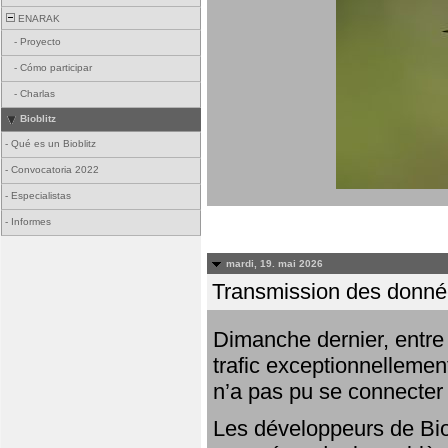
ENARAK
-
Proyecto
-
Cómo participar
-
Charlas
Bioblitz
-
Qué es un Bioblitz
-
Convocatoria 2022
-
Especialistas
-
Informes
mardi, 19. mai 2026
Transmission des donnée
Dimanche dernier, entre 
trafic exceptionnellemen
n’a pas pu se connecter
Les développeurs de Bio