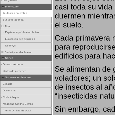
-
Les galeries
casi toda su vida
Information
duermen mientras
-
Toutes les nouvelles
-
Sur votre agenda
el suelo.
Aide
-
Espèces à publication limitée
Cada primavera r
-
Explication des symboles
para reproducirse,
-
les FAQs
Statistiques d'utilisation
edificios para ha
Cartes
-
Oiseaux nicheurs
Se alimentan de 
-
Cartes de présence
voladores; un so
Sur www.ornitho.eus
-
Légalité
de insectos al añ
-
Documents
“insecticidas nat
-
Code éthique
-
Magazine Ornitho Berriak
Sin embargo, cad
-
Premio Ornitho Euskadi