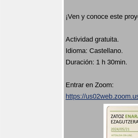
¡Ven y conoce este proy
Actividad gratuita.
Idioma: Castellano.
Duración: 1 h 30min.
Entrar en Zoom:
https://us02web.zoom.u