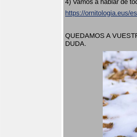
4) Vamos a hablar de to
https://ornitologia.eus/
QUEDAMOS A VUESTR
DUDA.