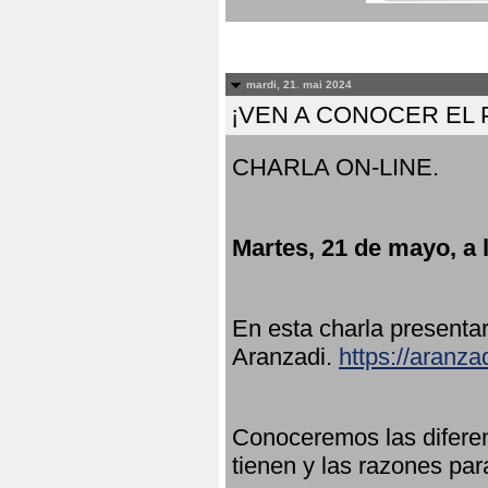
mardi, 21. mai 2024
¡VEN A CONOCER EL
CHARLA ON-LINE.
Martes, 21 de mayo, a 
En esta charla present
Aranzadi.
https://aranza
Conoceremos las diferen
tienen y las razones par