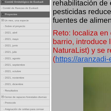
rehabilitación de 
Comité Ornitológico de Euskadi
-
Comité de Rarezas de Euskadi
pesticidas reduce
Proyectos
fuentes de alimen
Un mes, una especie
-
Sobre el proyecto
Reto: localiza en 
-
2021, abril
barrio, introduce 
-
2021, mayo
-
2021, junio
NaturaList) y se r
-
2021, julio
(
https://aranzadi
-
2021, agosto
-
2021, septiembre
-
2021, octubre
-
2021, noviembre
-
2021, diciembre
-
Resultados
Censo de rapaces forestales diurnas
-
Protocolo
-
Asignación de celdas para censar