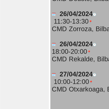
26/04/2024
11:30-13:30
CMD Zorroza, Bilb
26/04/2024
18:00-20:00
CMD Rekalde, Bilb
27/04/2024
10:00-12:00
CMD Otxarkoaga, B