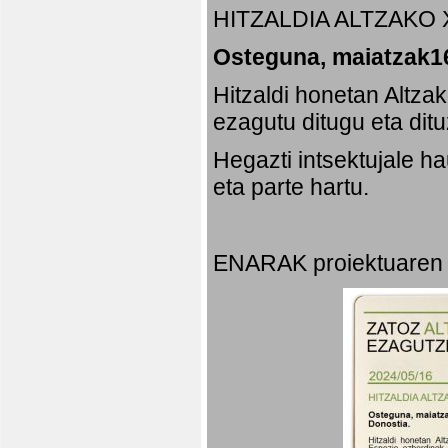
HITZALDIA ALTZAKO 
Osteguna, maiatzak16
Hitzaldi honetan Altza
ezagutu ditugu eta dit
Hegazti intsektujale 
eta parte hartu.
ENARAK proiektuaren 