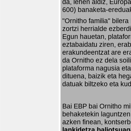
da, lehen aldiz, Europ
600) banaketa-ereduak 
"Ornitho familia" biler
zortzi herrialde ezberd
Egun hauetan, platafo
eztabaidatu ziren, erab
erakundeentzat are era
da Ornitho ez dela soi
plataforma nagusia eta,
dituena, baizik eta heg
datuak biltzeko eta ku
Bai EBP bai Ornitho mil
behaketekin laguntzen 
azken finean, kontserb
lankidetza baliotsuag