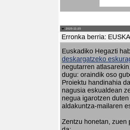
2025-11-25
Erronka berria: EU
Euskadiko Hegazti habi
deskargatzeko eskurag
negutarren atlasareki
dugu: oraindik oso gut
Proiektu handinahia da
nagusia eskualdean ze
negua igarotzen duten
aldakuntza-mailaren e
Zentzu honetan, zuen 
da: