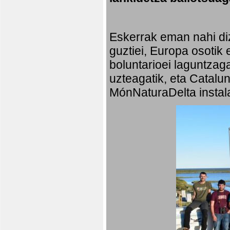
Eskerrak eman nahi diz
guztiei, Europa osotik 
boluntarioei laguntzaga
uzteagatik, eta Catalu
MónNaturaDelta instala