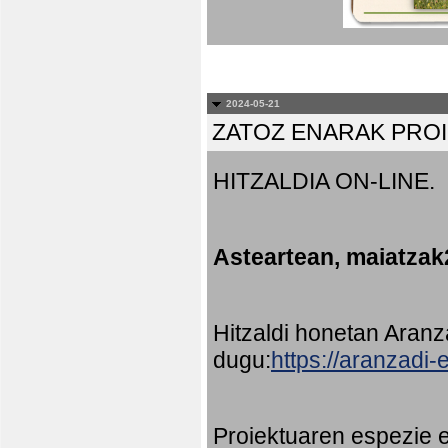
2024-05-21
ZATOZ ENARAK PRO
HITZALDIA ON-LINE.
Asteartean, maiatzak
Hitzaldi honetan Aran
dugu:
https://aranzadi
Proiektuaren espezie e