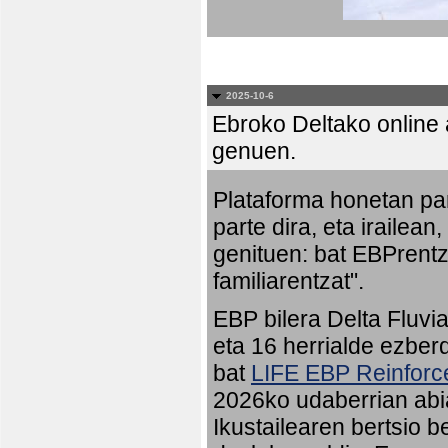
2025-10-6
Ebroko Deltako online a
genuen.
Plataforma honetan pa
parte dira, eta irailean
genituen: bat EBPrentz
familiarentzat".
EBP bilera Delta Fluvia
eta 16 herrialde ezberd
bat
LIFE EBP Reinfor
2026ko udaberrian abia
Ikustailearen bertsio 