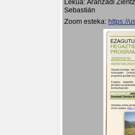
Lekua: Aranzadi Zientz
Sebastián
Zoom esteka:
https:/