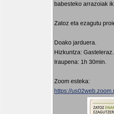
babesteko arrazoiak ik
Zatoz eta ezagutu proi
Doako jarduera.
Hizkuntza: Gasteleraz.
Iraupena: 1h 30min.
Zoom esteka:
https://us02web.zoom