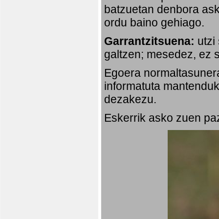
batzuetan denbora ask
ordu baino gehiago.
Garrantzitsuena:
utzi
galtzen; mesedez, ez s
Egoera normaltasunera
informatuta mantenduko
dezakezu.
Eskerrik asko zuen paz