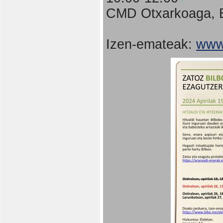
CMD Otxarkoaga, B
Izen-emateak:
www.