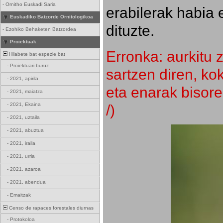
-
Ornitho Euskadi Saria
erabilerak habia 
Euskadiko Batzorde Ornitologikoa
dituzte.
-
Ezohiko Behaketen Batzordea
Proiektuak
Erronka: aurkitu z
Hilabete bat espezie bat
-
Proiektuari buruz
sartzen diren, k
-
2021, apirila
eta enarak bisore
-
2021, maiatza
/)
-
2021, Ekaina
-
2021, uztaila
-
2021, abuztua
-
2021, iraila
-
2021, urria
-
2021, azaroa
-
2021, abendua
-
Emaitzak
Censo de rapaces forestales diurnas
-
Protokoloa