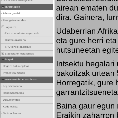
-
Soinu eta irudien galeria
airean ematen dut
Informazioa
-
Albiste guztiak
dira. Gainera, lu
-
Zure gai-zerrendan
Laguntza
Udaberrian Afrikat
-
Erdi ezkutaturiko espezieak
eta gure herri eta 
-
Ikurren azalpena
hutsuneetan egite
-
FAQ (ohiko galderak)
Erabileraren estatistikak
Mapak
Intsektu hegalari 
-
Hegazti habia-egileak
bakoitzak urtean 
-
Presentzia mapak
Horregatik, gure h
www.ornitho.eus-ri buruz
-
Legezkotasuna
garrantzitsueneta
-
Harremanetarako
-
Dokumentuak
Baina gaur egun 
-
Kode etikoa
Eraikin zaharren b
-
Ornitho Berriak