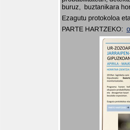
buruz, buztanikara hor
Ezagutu protokoloa eta
PARTE HARTZEKO:
o