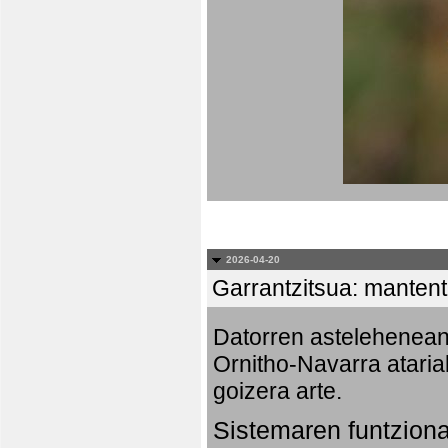
2026-04-20
Garrantzitsua: mantent
Datorren astelehenea
Ornitho-Navarra ataria
goizera arte.
Sistemaren funtzion