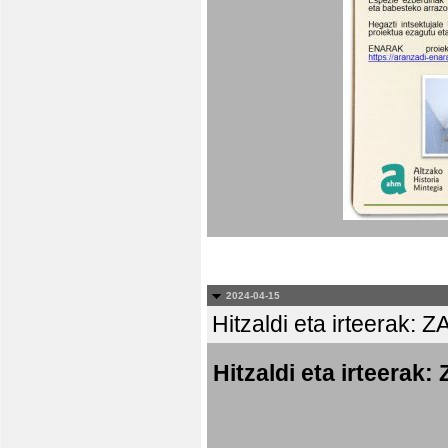
2024-04-15
Hitzaldi eta irteer
Hitzaldi eta irtee