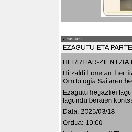
2025-03-13
EZAGUTU ETA PART
HERRITAR-ZIENTZI
Hitzaldi honetan, herr
Ornitologia Sailaren h
Ezagutu hegaztiei lagu
lagundu beraien konts
Data: 2025/03/18
Ordua: 19:00