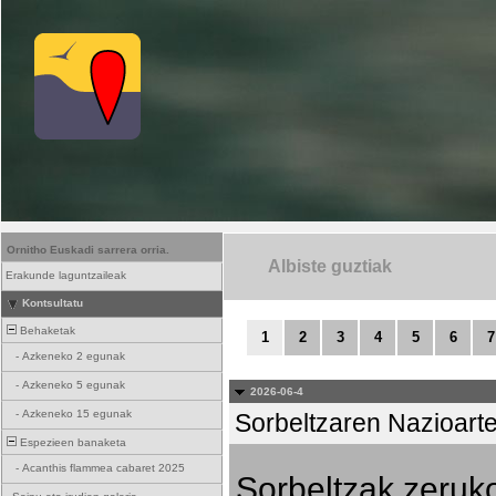
Ornitho Euskadi sarrera orria.
Albiste guztiak
Erakunde laguntzaileak
Kontsultatu
Behaketak
1
2
3
4
5
6
7
-
Azkeneko 2 egunak
-
Azkeneko 5 egunak
2026-06-4
-
Azkeneko 15 egunak
Sorbeltzaren Nazioart
Espezieen banaketa
-
Acanthis flammea cabaret 2025
Sorbeltzak zeruko