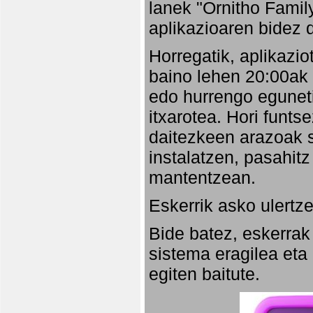
lanek "Ornitho Family
aplikazioaren bidez d
Horregatik, aplikazio
baino lehen 20:00ak
edo hurrengo eguneti
itxarotea. Hori funt
daitezkeen arazoak s
instalatzen, pasahitz
mantentzean.
Eskerrik asko ulertze
Bide batez, eskerrak
sistema eragilea eta
egiten baitute.