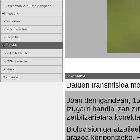
-
Zentsotarako laukien esleipena
ENARAK
-
Proiektua
-
Nola parte hartu
-
Hitzaldiak
Bioblitz
-
Zer da Bioblitz bat
-
2022ko Deialdia
-
Adituak
2026-05-19
-
Txostenak
Datuen transmisioa mo
Joan den igandean, 15:
izugarri handia izan zu
zerbitzarietara konekta
Biolovision garatzaile
arazoa konpontzeko. Ha