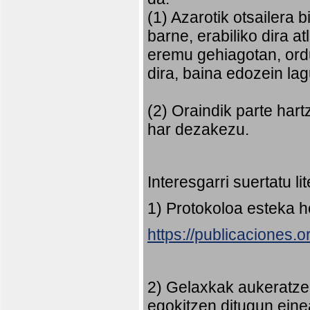
(1) Azarotik otsailera 
barne, erabiliko dira 
eremu gehiagotan, ord
dira, baina edozein la
(2) Oraindik parte har
har dezakezu.
Interesgarri suertatu l
1) Protokoloa esteka 
https://publicaciones.
2) Gelaxkak aukeratze
egokitzen ditugun eine