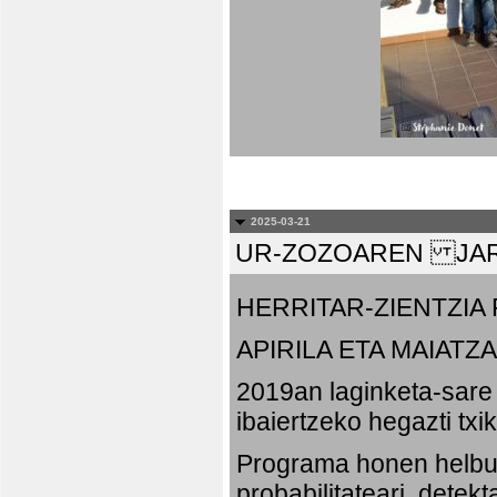
2025-03-21
UR-ZOZOAREN JAR
HERRITAR-ZIENTZI
APIRILA ETA MAIATZA
2019an laginketa-sare 
ibaiertzeko hegazti txi
Programa honen helbu
probabilitateari, detek