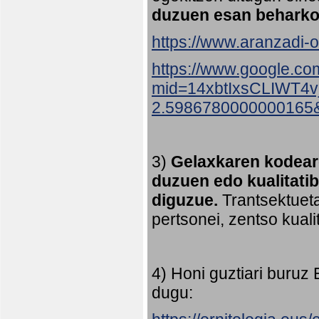
duzuen esan beharko
https://www.aranzadi-or
https://www.google.co
mid=14xbtIxsCLIWT4
2.5986780000000165
3)
Gelaxkaren kodeare
duzuen edo kualitati
diguzue.
Trantsektueta
pertsonei, zentso kual
4) Honi guztiari buruz
dugu: