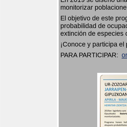
monitorizar poblacion
El objetivo de este pr
probabilidad de ocupac
extinción de especies 
¡Conoce y participa el
PARA PARTICIPAR:
o