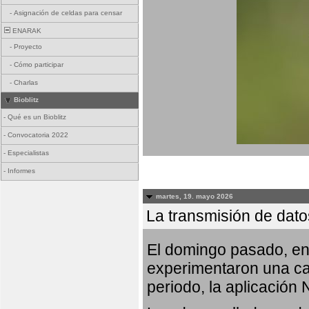
-
Asignación de celdas para censar
ENARAK
-
Proyecto
-
Cómo participar
-
Charlas
Bioblitz
-
Qué es un Bioblitz
-
Convocatoria 2022
-
Especialistas
-
Informes
martes, 19. mayo 2026
La transmisión de dato
El domingo pasado, ent
experimentaron una car
periodo, la aplicación