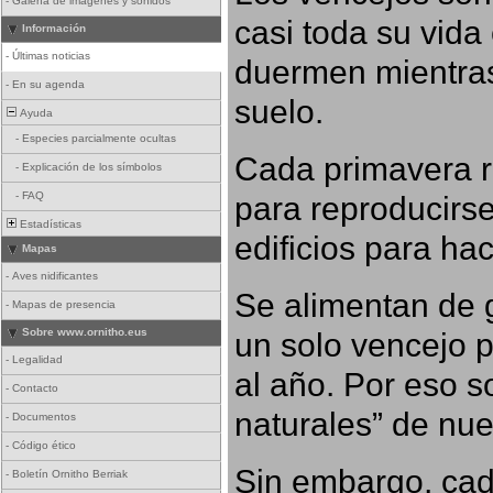
-
Galería de imágenes y sonidos
casi toda su vida
Información
-
Últimas noticias
duermen mientras
-
En su agenda
suelo.
Ayuda
-
Especies parcialmente ocultas
Cada primavera r
-
Explicación de los símbolos
para reproducirse,
-
FAQ
Estadísticas
edificios para ha
Mapas
-
Aves nidificantes
Se alimentan de g
-
Mapas de presencia
un solo vencejo 
Sobre www.ornitho.eus
-
Legalidad
al año. Por eso s
-
Contacto
naturales” de nue
-
Documentos
-
Código ético
Sin embargo, cad
-
Boletín Ornitho Berriak