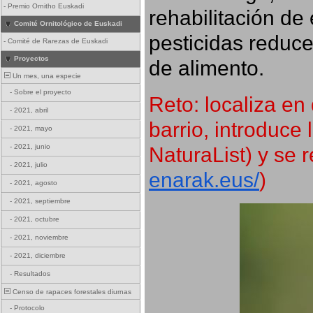
-
Premio Ornitho Euskadi
rehabilitación de 
Comité Ornitológico de Euskadi
pesticidas reduce
-
Comité de Rarezas de Euskadi
Proyectos
de alimento.
Un mes, una especie
-
Sobre el proyecto
Reto: localiza en 
-
2021, abril
barrio, introduce 
-
2021, mayo
NaturaList) y se r
-
2021, junio
-
2021, julio
enarak.eus/
)
-
2021, agosto
-
2021, septiembre
-
2021, octubre
-
2021, noviembre
-
2021, diciembre
-
Resultados
Censo de rapaces forestales diurnas
-
Protocolo