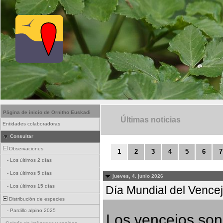
Página de inicio de Ornitho Euskadi
Últimas noticias
Entidades colaboradoras
Consultar
Observaciones
1
2
3
4
5
6
7
-
Los últimos 2 días
-
Los últimos 5 días
jueves, 4. junio 2026
-
Los últimos 15 días
Día Mundial del Vencejo
Distribución de especies
-
Pardillo alpino 2025
Los vencejos son 