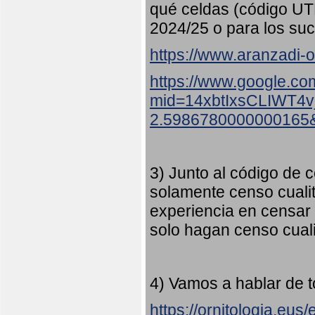
qué celdas (código UT
2024/25 o para los suc
https://www.aranzadi-or
https://www.google.co
mid=14xbtIxsCLIWT4
2.5986780000000165
3) Junto al código de c
solamente censo cualit
experiencia en censar
solo hagan censo cuali
4) Vamos a hablar de t
https://ornitologia.eu