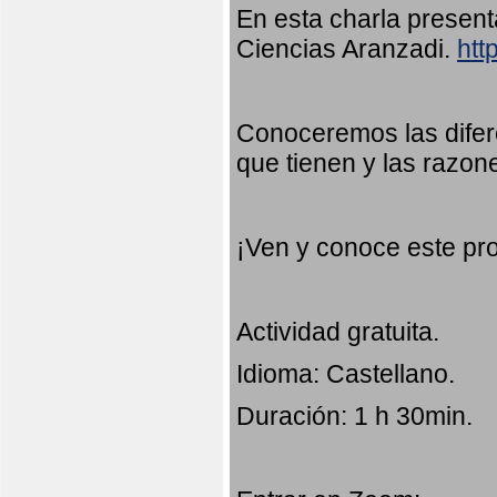
En esta charla presen
Ciencias Aranzadi.
htt
Conoceremos las difer
que tienen y las razon
¡Ven y conoce este pr
Actividad gratuita.
Idioma: Castellano.
Duración: 1 h 30min.