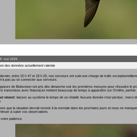
19. mai 2026
on des données actuellement ralentie
rnier, entre 15 h 47 et 18 h 20, nos serveurs ont subi une charge de trafic exceptionnellemen
 n’a pas pu se connecter aux serveurs.
ppeurs de Biolovision ont pris dès dimanche soir les premières mesures pour résoudre le prob
ns transmises avec NaturaList mettent beaucoup de temps à apparaître sur Ornitho, parfois 
ut retenir
: laissez au système le temps de se rétablir. Aucune donnée n’est perdue ; merci de
.
ns que la situation devrait revenir à la normale dans les prochains jours et nous ne manque
tinuer à saisir vos observations.
 votre patience.