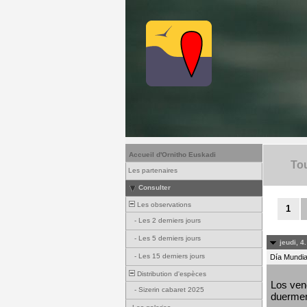
Accueil d'Ornitho Euskadi
Tou
Les partenaires
Consulter
Les observations
1
-
Les 2 derniers jours
-
Les 5 derniers jours
jeudi, 4
-
Les 15 derniers jours
Día Mundial
Distribution d'espèces
Los venc
-
Sizerin cabaret 2025
duermen