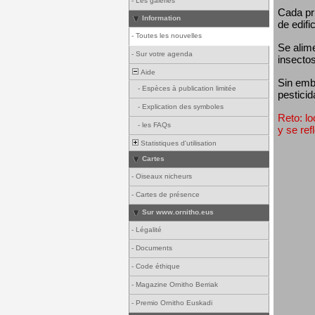
-
Les galeries
Cada pri
Information
de edifi
-
Toutes les nouvelles
Se alim
-
Sur votre agenda
insectos
Aide
Sin emba
-
Espèces à publication limitée
pesticid
-
Explication des symboles
Reto: lo
-
les FAQs
y se ref
Statistiques d'utilisation
Cartes
-
Oiseaux nicheurs
-
Cartes de présence
Sur www.ornitho.eus
-
Légalité
-
Documents
-
Code éthique
-
Magazine Ornitho Berriak
-
Premio Ornitho Euskadi