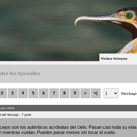
Visiteur Anonyme
tes les nouvelles
2
3
4
5
6
7
8
9
>
>|
Nbre/page
. juin 2026
 del Vencejo - 7 junio
ejos son los auténticos acróbatas del cielo. Pasan casi toda su vida 
 mientras vuelan. Pueden pasar meses sin tocar el suelo.