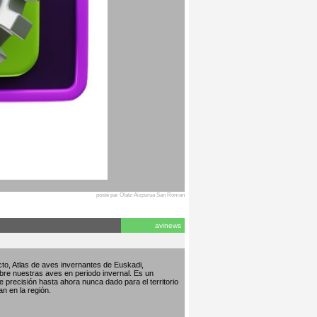
posté par Olatz Aizpurua San Roman
avinews
to, Atlas de aves invernantes de Euskadi,
bre nuestras aves en periodo invernal. Es un
de precisión hasta ahora nunca dado para el territorio
an en la región.