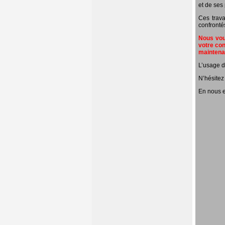
et de ses 
Ces trava
confronté
Nous vous
votre con
mainten
L’usage d
N’hésitez
En nous e