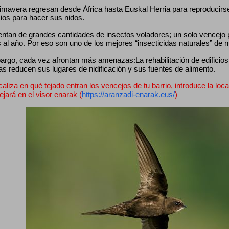
mavera regresan desde África hasta Euskal Herria para reproducirse, 
cios para hacer sus nidos.
entan de grandes cantidades de insectos voladores; un solo vencejo
 al año. Por eso son uno de los mejores “insecticidas naturales” de 
rgo, cada vez afrontan más amenazas:La rehabilitación de edificios, 
as reducen sus lugares de nidificación y sus fuentes de alimento.
caliza en qué tejado entran los vencejos de tu barrio, introduce la loca
lejará en el visor enarak (
https://aranzadi-enarak.eus/
)