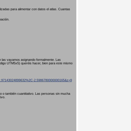
izadas para alimentar con datos el atlas. Cuantas
pación.
ún las vayamos asignando formalmente. Las
código UTM5x5) queréis hacer, bien para este mismo
=42.97143024899632%2C-2.5986780000000165&z=9
ivo o también cuantitativo. Las personas sin mucha
tivo.