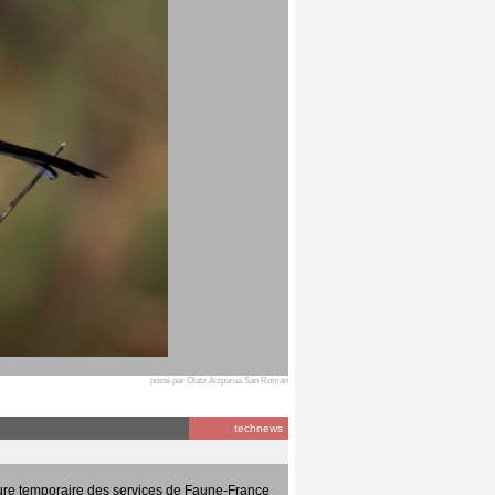
posté par Olatz Aizpurua San Roman
technews
ure temporaire des services de Faune-France