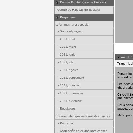
Comité Ornitológico de Euskadi
-
Comité de Rarezas de Euskadi
Proyectos
Un mes, una especie
-
Sobre el proyecto
-
2021, abril
-
2021, mayo
-
2021, junio
mardi, 
-
2021, julio
Transmissi
-
2021, agosto
Dimanche de
NaturaList
-
2021, septiembre
Les dévelo
-
2021, octubre
observatio
-
2021, noviembre
Ce qu’il fa
pas encore
-
2021, diciembre
Nous penso
pouvez con
-
Resultados
Merci pour
Censo de rapaces forestales diurnas
-
Protocolo
-
Asignación de celdas para censar