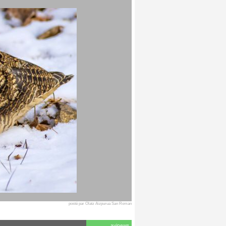
posté par Olatz Aizpurua San Roman
avinews