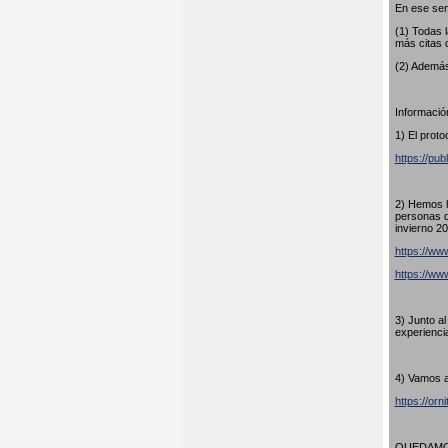
En ese sen
(1) Todas 
más citas 
(2) Además
Información
1) El proto
https://pub
2) Hemos h
personas q
invierno 20
https://www
https://w
3) Junto a
experienci
4) Vamos a
https://orn
QUEDAMOS