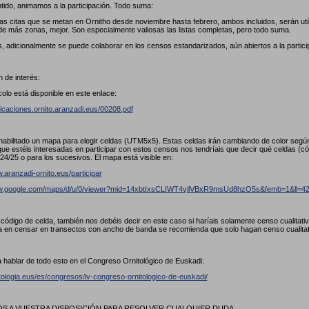
tido, animamos a la participación. Todo suma:
las citas que se metan en Ornitho desde noviembre hasta febrero, ambos incluidos, serán util
de más zonas, mejor. Son especialmente valiosas las listas completas, pero todo suma.
, adicionalmente se puede colaborar en los censos estandarizados, aún abiertos a la partici
 de interés:
colo está disponible en este enlace:
licaciones.ornito.aranzadi.eus/00208.pdf
abilitado un mapa para elegir celdas (UTM5x5). Estas celdas irán cambiando de color seg
ue estéis interesadas en participar con estos censos nos tendríais que decir qué celdas (
24/25 o para los sucesivos. El mapa está visible en:
.aranzadi-ornito.eus/participar
ww.google.com/maps/d/u/0/viewer?mid=14xbtIxsCLIWT4vjlVBxR9msUd8hzO5s&femb=1&ll
l código de celda, también nos debéis decir en este caso si haríais solamente censo cualitat
a en censar en transectos con ancho de banda se recomienda que solo hagan censo cualita
 hablar de todo esto en el Congreso Ornitológico de Euskadi:
itologia.eus/es/congresos/iv-congreso-ornitologico-de-euskadi/
 A VUESTRA DISPOSICIÓN PARA RESOLVER CUALQUIER DUDA.