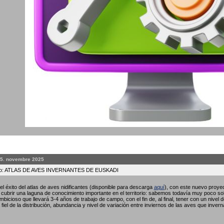
25. novembre 2025
to: ATLAS DE AVES INVERNANTES DE EUSKADI
l éxito del atlas de aves nidificantes (disponible para descarga
aquí
), con este nuevo proyec
ubrir una laguna de conocimiento importante en el territorio: sabemos todavía muy poco so
bicioso que llevará 3-4 años de trabajo de campo, con el fin de, al final, tener con un nivel 
fiel de la distribución, abundancia y nivel de variación entre inviernos de las aves que invern