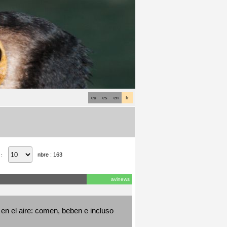
eu
es
en
fr
nbre : 163
 :
avinews
en el aire: comen, beben e incluso 