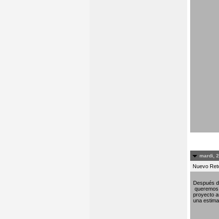
mardi, 
Nuevo Re
Después de
queremos c
proyecto am
una estima 