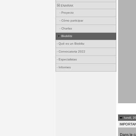
ENARAK
-
Proyecto
-
Cómo participar
-
Charlas
Bioblitz
-
Qué es un Bioblitz
-
Convocatoria 2022
-
Especialistas
-
Informes
lundi, 2
IMPORTANT
Dans le c