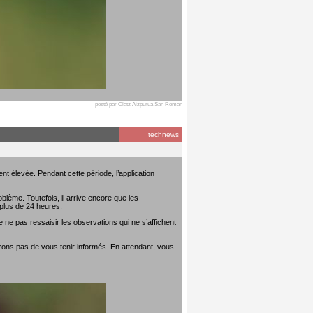
posté par Olatz Aizpurua San Roman
technews
t élevée. Pendant cette période, l’application
lème. Toutefois, il arrive encore que les
plus de 24 heures.
 ne pas ressaisir les observations qui ne s’affichent
rons pas de vous tenir informés. En attendant, vous