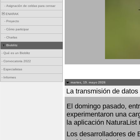
-
Asignación de celdas para censar
ENARAK
-
Proyecto
-
Cómo participar
-
Charlas
Bioblitz
-
Qué es un Bioblitz
-
Convocatoria 2022
-
Especialistas
-
Informes
martes, 19. mayo 2026
La transmisión de datos 
El domingo pasado, entre
experimentaron una carg
la aplicación NaturaList
Los desarrolladores de B