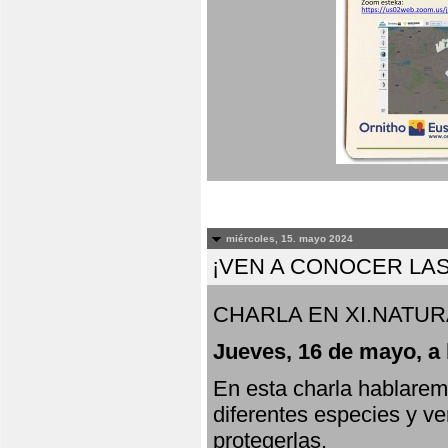
miércoles, 15. mayo 2024
¡VEN A CONOCER LAS
CHARLA EN XI.NATUR
Jueves, 16 de mayo, a 
En esta charla hablarem
diferentes especies y v
protegerlas.