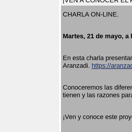
¡VEN A CONOCER EL
CHARLA ON-LINE.
Martes, 21 de mayo, a 
En esta charla present
Aranzadi.
https://aranza
Conoceremos las diferen
tienen y las razones par
¡Ven y conoce este proy