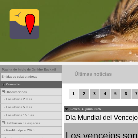
Página de inicio de Ornitho Euskadi
Últimas noticias
Entidades colaboradoras
Consultar
Observaciones
1
2
3
4
5
6
7
-
Los últimos 2 días
-
Los últimos 5 días
jueves, 4. junio 2026
-
Los últimos 15 días
Día Mundial del Vencejo 
Distribución de especies
-
Pardillo alpino 2025
Los vencejos son 