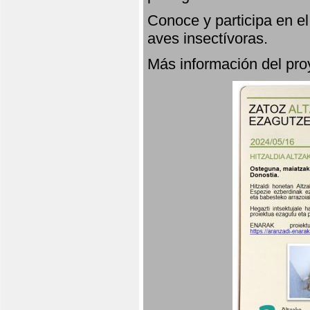
Conoce y participa en e
aves insectívoras.
Más información del p