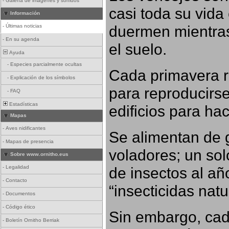
-
Galería de imágenes y sonidos
casi toda su vida
Información
duermen mientras
-
Últimas noticias
-
En su agenda
el suelo.
Ayuda
-
Especies parcialmente ocultas
Cada primavera r
-
Explicación de los símbolos
para reproducirse,
-
FAQ
Estadísticas
edificios para ha
Mapas
-
Aves nidificantes
Se alimentan de 
-
Mapas de presencia
voladores; un so
Sobre www.ornitho.eus
-
Legalidad
de insectos al añ
-
Contacto
“insecticidas nat
-
Documentos
-
Código ético
Sin embargo, cad
-
Boletín Ornitho Berriak