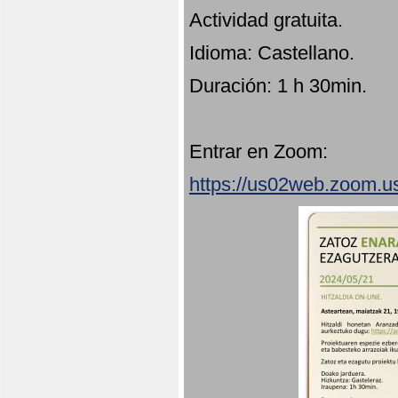
Actividad gratuita.
Idioma: Castellano.
Duración: 1 h 30min.
Entrar en Zoom:
https://us02web.zoom.u