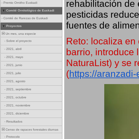
rehabilitación de 
-
Premio Ornitho Euskadi
Comité Ornitológico de Euskadi
pesticidas reduce
-
Comité de Rarezas de Euskadi
fuentes de alimen
Proyectos
Un mes, una especie
Reto: localiza en 
-
Sobre el proyecto
barrio, introduce 
-
2021, abril
-
2021, mayo
NaturaList) y se r
-
2021, junio
(
https://aranzadi
-
2021, julio
-
2021, agosto
-
2021, septiembre
-
2021, octubre
-
2021, noviembre
-
2021, diciembre
-
Resultados
Censo de rapaces forestales diurnas
-
Protocolo