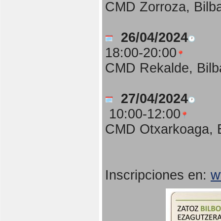
CMD Zorroza, Bilb
26/04/2024
18:00-20:00
CMD Rekalde, Bilb
27/04/2024
10:00-12:00
CMD Otxarkoaga, B
Inscripciones en:
w