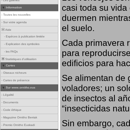
-
Les galeries
casi toda su vida
Information
duermen mientras
-
Toutes les nouvelles
-
Sur votre agenda
el suelo.
Aide
-
Espèces à publication limitée
Cada primavera r
-
Explication des symboles
para reproducirse,
-
les FAQs
Statistiques d'utilisation
edificios para ha
Cartes
-
Oiseaux nicheurs
Se alimentan de 
-
Cartes de présence
voladores; un so
Sur www.ornitho.eus
-
Légalité
de insectos al añ
-
Documents
“insecticidas nat
-
Code éthique
-
Magazine Ornitho Berriak
Sin embargo, cad
-
Premio Ornitho Euskadi