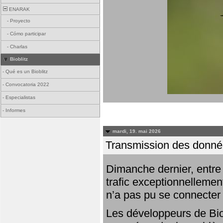
ENARAK
-
Proyecto
-
Cómo participar
-
Charlas
Bioblitz
-
Qué es un Bioblitz
-
Convocatoria 2022
-
Especialistas
-
Informes
mardi, 19. mai 2026
Transmission des donnée
Dimanche dernier, entre 
trafic exceptionnellemen
n’a pas pu se connecter
Les développeurs de Bio