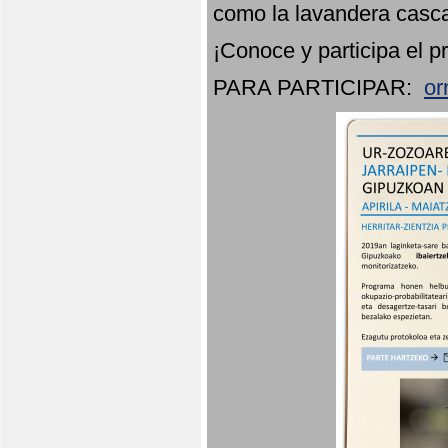
como la lavandera casca
¡Conoce y participa el p
PARA PARTICIPAR:
or