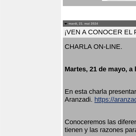
mardi, 21. mai 2024
¡VEN A CONOCER EL
CHARLA ON-LINE.
Martes, 21 de mayo, a 
En esta charla present
Aranzadi.
https://aranza
Conoceremos las diferen
tienen y las razones par