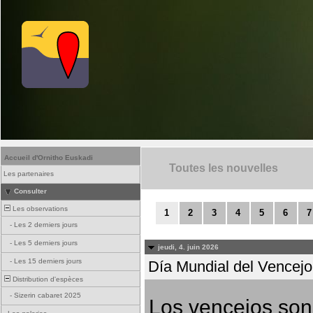
Accueil d'Ornitho Euskadi
Toutes les nouvelles
Les partenaires
Consulter
Les observations
1
2
3
4
5
6
7
-
Les 2 derniers jours
-
Les 5 derniers jours
jeudi, 4. juin 2026
-
Les 15 derniers jours
Día Mundial del Vencejo 
Distribution d'espèces
-
Sizerin cabaret 2025
Los vencejos son 