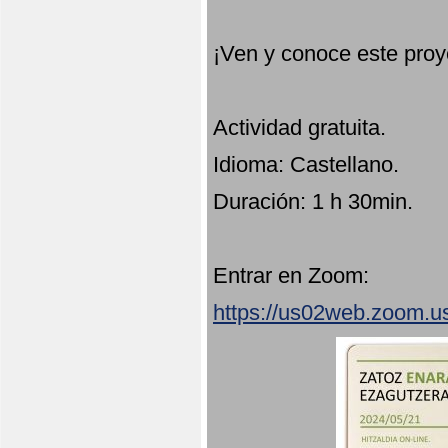
¡Ven y conoce este proy
Actividad gratuita.
Idioma: Castellano.
Duración: 1 h 30min.
Entrar en Zoom:
https://us02web.zoom.u