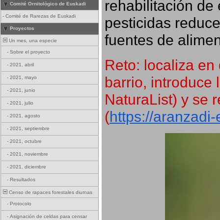
rehabilitación de 
Comité Ornitológico de Euskadi
-
Comité de Rarezas de Euskadi
pesticidas reduce
Proyectos
fuentes de alimen
Un mes, una especie
-
Sobre el proyecto
Reto: localiza en 
-
2021, abril
barrio, introduce 
-
2021, mayo
-
2021, junio
NaturaList) y se r
-
2021, julio
(
https://aranzadi
-
2021, agosto
-
2021, septiembre
-
2021, octubre
-
2021, noviembre
-
2021, diciembre
-
Resultados
Censo de rapaces forestales diurnas
-
Protocolo
-
Asignación de celdas para censar