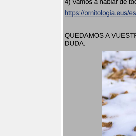
4) Vamos a hablar de to
https://ornitologia.eus/
QUEDAMOS A VUESTR
DUDA.