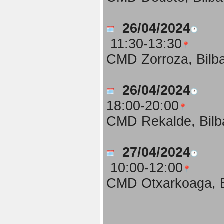
26/04/2024
11:30-13:30
CMD Zorroza, Bilb
26/04/2024
18:00-20:00
CMD Rekalde, Bilb
27/04/2024
10:00-12:00
CMD Otxarkoaga, B