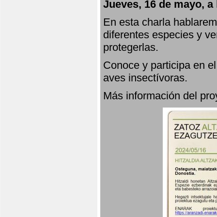
Jueves, 16 de mayo, a 
En esta charla hablarem
diferentes especies y v
protegerlas.
Conoce y participa en e
aves insectívoras.
Más información del p