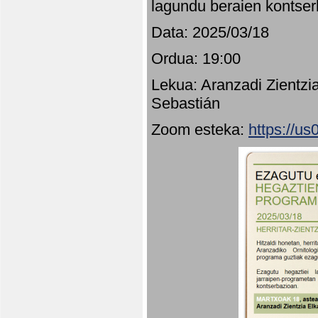
lagundu beraien kontser
Data: 2025/03/18
Ordua: 19:00
Lekua: Aranzadi Zientzi
Sebastián
Zoom esteka:
https://u