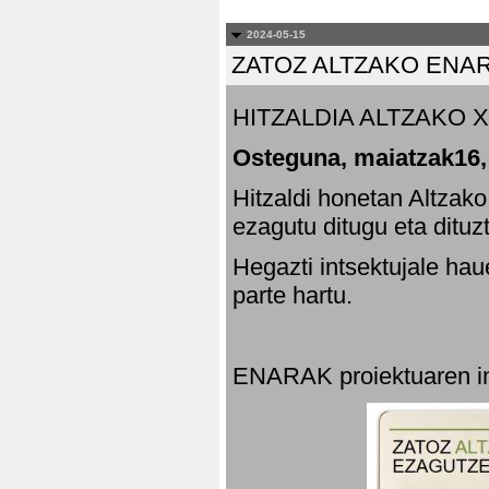
2024-05-15
ZATOZ ALTZAKO ENA
HITZALDIA ALTZAKO X
Osteguna, maiatzak16,
Hitzaldi honetan Altzak
ezagutu ditugu eta dituz
Hegazti intsektujale ha
parte hartu.
ENARAK proiektuaren in