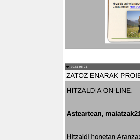
2024-05-21
ZATOZ ENARAK PROI
HITZALDIA ON-LINE.
Asteartean, maiatzak2
Hitzaldi honetan Aranza