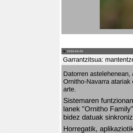
2026-04-20
Garrantzitsua: mantentze
Datorren astelehenean,
Ornitho-Navarra atariak 
arte.
Sistemaren funtziona
lanek "Ornitho Family"
bidez datuak sinkroniz
Horregatik, aplikaziot