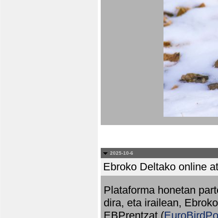
2025-10-6
Ebroko Deltako online at
Plataforma honetan part
dira, eta irailean, Ebrok
EBPrentzat (
EuroBirdPo