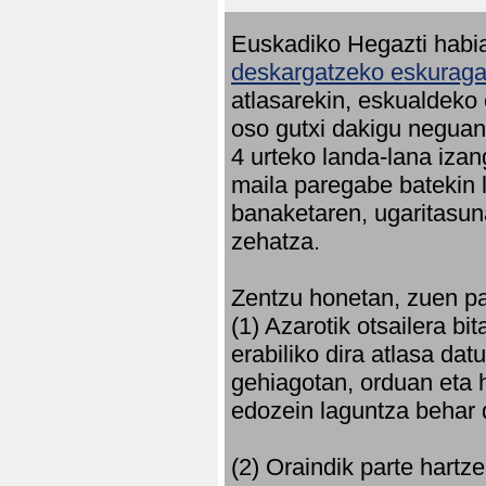
Euskadiko Hegazti habia
deskargatzeko eskuragar
atlasarekin, eskualdeko
oso gutxi dakigu neguan 
4 urteko landa-lana iza
maila paregabe batekin 
banaketaren, ugaritasun
zehatza.
Zentzu honetan, zuen pa
(1) Azarotik otsailera bi
erabiliko dira atlasa d
gehiagotan, orduan eta h
edozein laguntza behar 
(2) Oraindik parte hartz