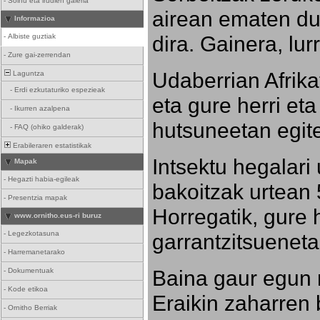
-
Soinu eta irudien galeria
airean ematen dut
Informazioa
dira. Gainera, lu
-
Albiste guztiak
-
Zure gai-zerrendan
Udaberrian Afrikat
Laguntza
-
Erdi ezkutaturiko espezieak
eta gure herri eta 
-
Ikurren azalpena
hutsuneetan egite
-
FAQ (ohiko galderak)
Erabileraren estatistikak
Intsektu hegalari 
Mapak
-
Hegazti habia-egileak
bakoitzak urtean 
-
Presentzia mapak
Horregatik, gure h
www.ornitho.eus-ri buruz
-
Legezkotasuna
garrantzitsueneta
-
Harremanetarako
Baina gaur egun 
-
Dokumentuak
-
Kode etikoa
Eraikin zaharren b
-
Ornitho Berriak