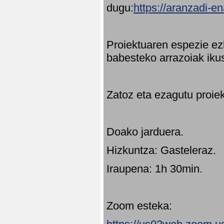
dugu:
https://aranzadi-e
Proiektuaren espezie ez
babesteko arrazoiak ikus
Zatoz eta ezagutu proie
Doako jarduera.
Hizkuntza: Gasteleraz.
Iraupena: 1h 30min.
Zoom esteka: