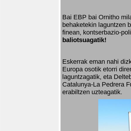
Bai EBP bai Ornitho mila
behaketekin laguntzen ba
finean, kontserbazio-po
baliotsuagatik!
Eskerrak eman nahi dizki
Europa osotik etorri dir
laguntzagatik, eta Delte
Catalunya-La Pedrera Fu
erabiltzen uzteagatik.