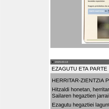
2025-03-13
EZAGUTU ETA PARTE
HERRITAR-ZIENTZIA
Hitzaldi honetan, herrit
Sailaren hegaztien jarr
Ezagutu hegaztiei lagun