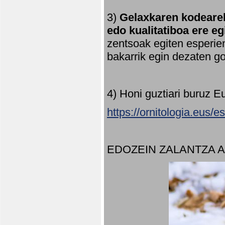
3)
Gelaxkaren kodearek
edo kualitatiboa ere e
zentsoak egiten esperien
bakarrik egin dezaten 
4) Honi guztiari buruz E
https://ornitologia.eus/
EDOZEIN ZALANTZA 