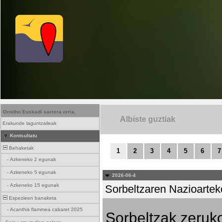
Ornitho Euskadi sarrera orria.
Albiste guztiak
Erakunde laguntzaileak
Kontsultatu
Behaketak
1
2
3
4
5
6
7
-
Azkeneko 2 egunak
-
Azkeneko 5 egunak
2026-06-4
-
Azkeneko 15 egunak
Sorbeltzaren Nazioartek
Espezieen banaketa
-
Acanthis flammea cabaret 2025
Sorbeltzak zeruko