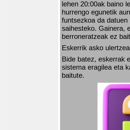
lehen 20:00ak baino l
hurrengo egunetik aurr
funtsezkoa da datuen 
saihesteko. Gainera, e
berroneratzeak ez bai
Eskerrik asko ulertzea
Bide batez, eskerrak e
sistema eragilea eta 
baitute.