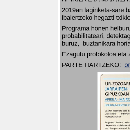
2019an laginketa-sare b
ibaiertzeko hegazti txik
Programa honen helburu
probabilitateari, detekta
buruz, buztanikara hori
Ezagutu protokoloa eta 
PARTE HARTZEKO:
o