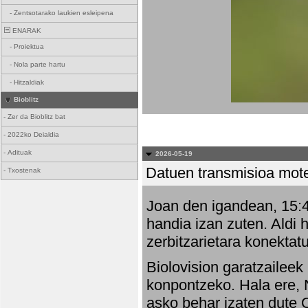
-
Zentsotarako laukien esleipena
ENARAK
-
Proiektua
-
Nola parte hartu
-
Hitzaldiak
Bioblitz
-
Zer da Bioblitz bat
-
2022ko Deialdia
-
Adituak
2026-05-19
Datuen transmisioa mot
-
Txostenak
Joan den igandean, 15:47
handia izan zuten. Aldi 
zerbitzarietara konektatu
Biolovision garatzaileek
konpontzeko. Hala ere, 
asko behar izaten dute 