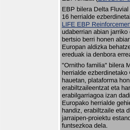
EBP bilera Delta Fluvial
16 herrialde ezberdineta
LIFE EBP Reinforcemen
udaberrian abian jarriko
bertsio berri honen abia
Europan aldizka behatze
ereduak ia denbora errea
"Ornitho familia" bilera 
herrialde ezberdinetako 
hauetan, plataforma hon
erabiltzaileentzat eta h
erabilgarriagoa izan dad
Europako herrialde gehie
handiz, erabiltzaile eta
jarraipen-proiektu estan
funtsezkoa dela.