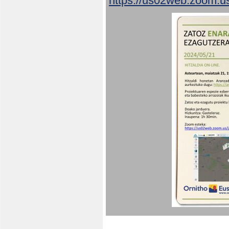
https://us02web.zoom.u