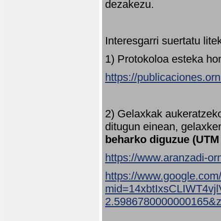
dezakezu.
Interesgarri suertatu lit
1) Protokoloa esteka ho
https://publicaciones.or
2) Gelaxkak aukeratzek
ditugun einean, gelaxke
beharko diguzue (UTM
https://www.aranzadi-orn
https://www.google.com
mid=14xbtIxsCLIWT4v
2.5986780000000165&