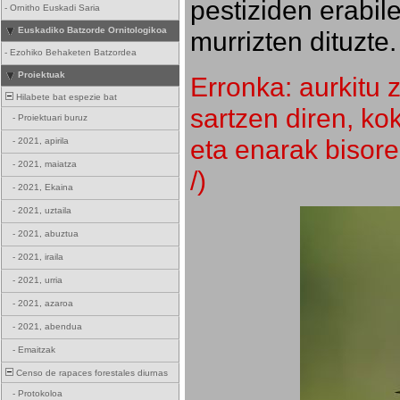
pestiziden erabil
-
Ornitho Euskadi Saria
Euskadiko Batzorde Ornitologikoa
murrizten dituzte.
-
Ezohiko Behaketen Batzordea
Proiektuak
Erronka: aurkitu z
Hilabete bat espezie bat
sartzen diren, k
-
Proiektuari buruz
eta enarak bisore
-
2021, apirila
-
2021, maiatza
/)
-
2021, Ekaina
-
2021, uztaila
-
2021, abuztua
-
2021, iraila
-
2021, urria
-
2021, azaroa
-
2021, abendua
-
Emaitzak
Censo de rapaces forestales diurnas
-
Protokoloa