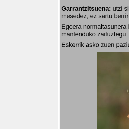
Garrantzitsuena:
utzi s
mesedez, ez sartu berrir
Egoera normaltasunera i
mantenduko zaituztegu. 
Eskerrik asko zuen pazie