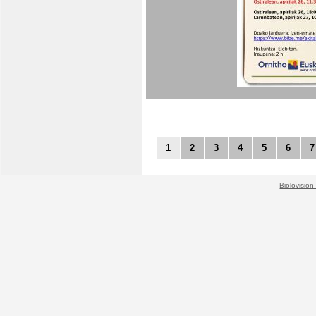
1
2
3
4
5
6
7
Biolovision