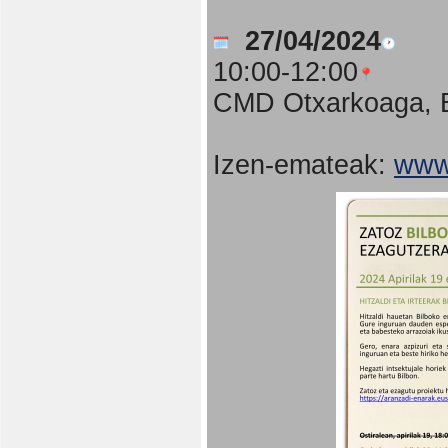
27/04/2024
10:00-12:00
CMD Otxarkoaga, B
Izen-emateak:
www.