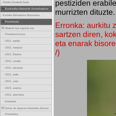
pestiziden erabil
-
Ornitho Euskadi Saria
Euskadiko Batzorde Ornitologikoa
murrizten dituzte.
-
Ezohiko Behaketen Batzordea
Proiektuak
Erronka: aurkitu z
Hilabete bat espezie bat
sartzen diren, k
-
Proiektuari buruz
eta enarak bisore
-
2021, apirila
-
2021, maiatza
/)
-
2021, Ekaina
-
2021, uztaila
-
2021, abuztua
-
2021, iraila
-
2021, urria
-
2021, azaroa
-
2021, abendua
-
Emaitzak
Censo de rapaces forestales diurnas
-
Protokoloa