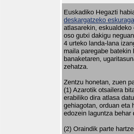
Euskadiko Hegazti habia
deskargatzeko eskuragar
atlasarekin, eskualdeko
oso gutxi dakigu neguan 
4 urteko landa-lana iza
maila paregabe batekin 
banaketaren, ugaritasun
zehatza.
Zentzu honetan, zuen pa
(1) Azarotik otsailera bi
erabiliko dira atlasa d
gehiagotan, orduan eta h
edozein laguntza behar 
(2) Oraindik parte hartz