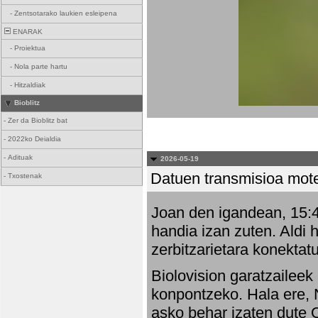
-
Zentsotarako laukien esleipena
ENARAK
-
Proiektua
-
Nola parte hartu
-
Hitzaldiak
Bioblitz
-
Zer da Bioblitz bat
-
2022ko Deialdia
-
Adituak
2026-05-19
Datuen transmisioa mot
-
Txostenak
Joan den igandean, 15:47
handia izan zuten. Aldi 
zerbitzarietara konektatu
Biolovision garatzaileek
konpontzeko. Hala ere, 
asko behar izaten dute 