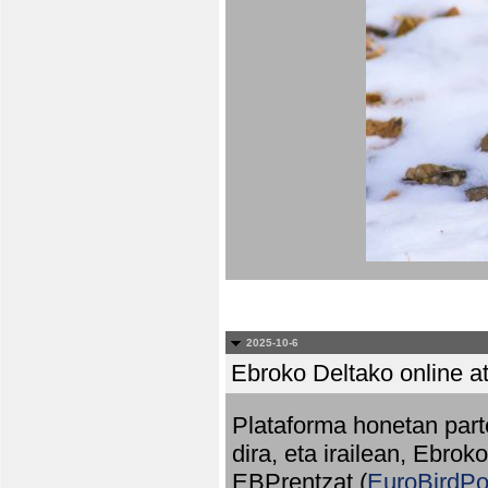
2025-10-6
Ebroko Deltako online at
Plataforma honetan part
dira, eta irailean, Ebrok
EBPrentzat (
EuroBirdPo