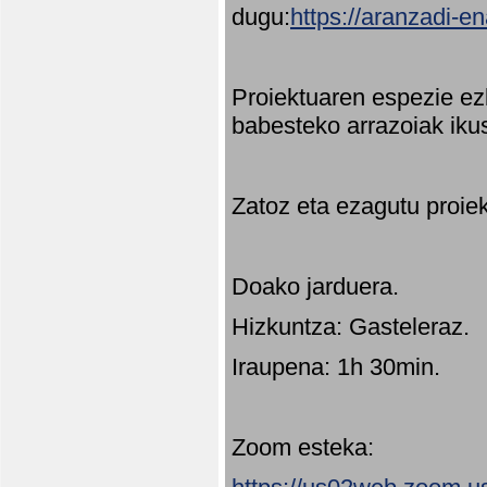
dugu:
https://aranzadi-e
Proiektuaren espezie ez
babesteko arrazoiak ikus
Zatoz eta ezagutu proie
Doako jarduera.
Hizkuntza: Gasteleraz.
Iraupena: 1h 30min.
Zoom esteka: