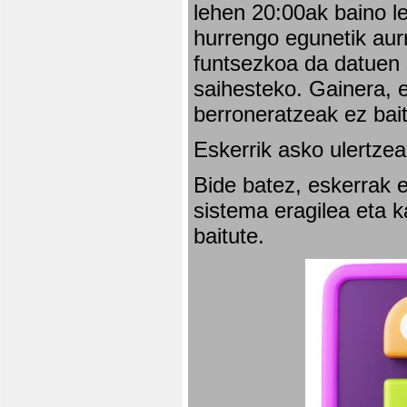
lehen 20:00ak baino l
hurrengo egunetik aurr
funtsezkoa da datuen 
saihesteko. Gainera, e
berroneratzeak ez bai
Eskerrik asko ulertzea
Bide batez, eskerrak e
sistema eragilea eta 
baitute.