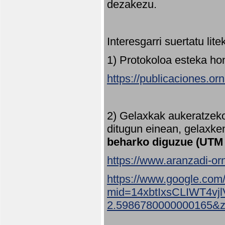
dezakezu.
Interesgarri suertatu lit
1) Protokoloa esteka ho
https://publicaciones.or
2) Gelaxkak aukeratzek
ditugun einean, gelaxke
beharko diguzue (UTM
https://www.aranzadi-orn
https://www.google.com
mid=14xbtIxsCLIWT4v
2.5986780000000165&