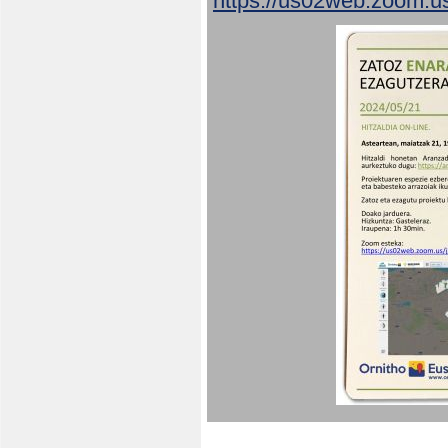
https://us02web.zoom.u