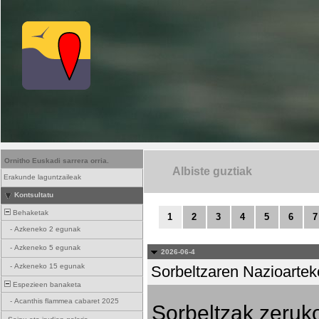
Ornitho Euskadi sarrera orria.
Albiste guztiak
Erakunde laguntzaileak
Kontsultatu
Behaketak
1
2
3
4
5
6
7
-
Azkeneko 2 egunak
-
Azkeneko 5 egunak
2026-06-4
-
Azkeneko 15 egunak
Sorbeltzaren Nazioartek
Espezieen banaketa
-
Acanthis flammea cabaret 2025
Sorbeltzak zeruko