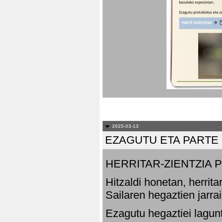
2025-03-13
EZAGUTU ETA PARTE
HERRITAR-ZIENTZIA
Hitzaldi honetan, herrit
Sailaren hegaztien jarr
Ezagutu hegaztiei lagun