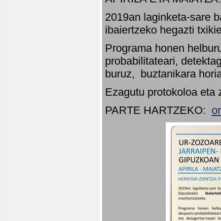
2019an laginketa-sare b
ibaiertzeko hegazti txik
Programa honen helburu
probabilitateari, detekta
buruz, buztanikara hori
Ezagutu protokoloa eta 
PARTE HARTZEKO:
o