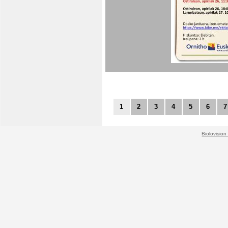
1
2
3
4
5
6
7
Biolovision