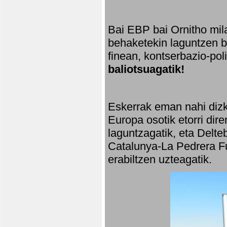
Bai EBP bai Ornitho mila
behaketekin laguntzen ba
finean, kontserbazio-po
baliotsuagatik!
Eskerrak eman nahi dizki
Europa osotik etorri dir
laguntzagatik, eta Delte
Catalunya-La Pedrera Fu
erabiltzen uzteagatik.