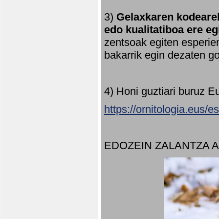
3)
Gelaxkaren kodearek
edo kualitatiboa ere e
zentsoak egiten esperien
bakarrik egin dezaten 
4) Honi guztiari buruz E
https://ornitologia.eus/
EDOZEIN ZALANTZA 