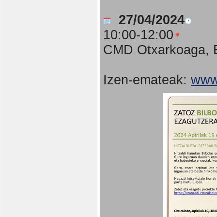
27/04/2024
10:00-12:00
CMD Otxarkoaga, B
Izen-emateak:
www.