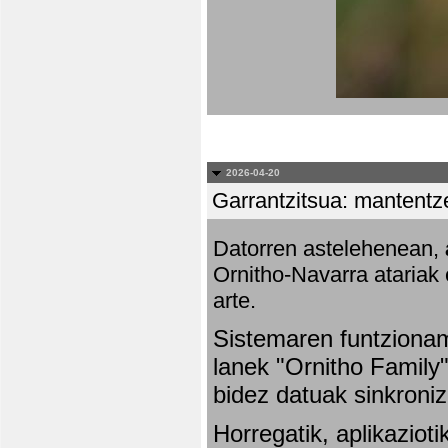
2026-04-20
Garrantzitsua: mantentze
Datorren astelehenean,
Ornitho-Navarra atariak 
arte.
Sistemaren funtziona
lanek "Ornitho Family"
bidez datuak sinkroniz
Horregatik, aplikaziot