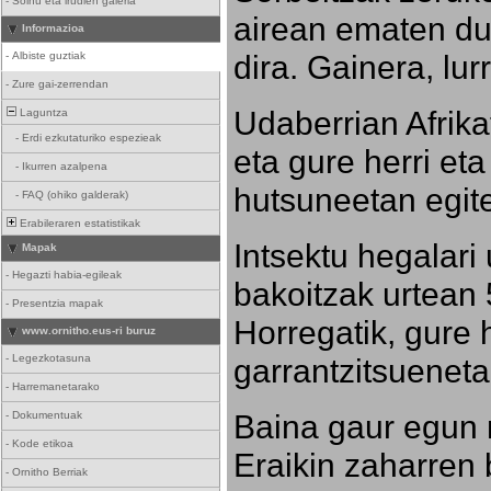
-
Soinu eta irudien galeria
airean ematen dut
Informazioa
dira. Gainera, lu
-
Albiste guztiak
-
Zure gai-zerrendan
Udaberrian Afrikat
Laguntza
-
Erdi ezkutaturiko espezieak
eta gure herri eta 
-
Ikurren azalpena
hutsuneetan egite
-
FAQ (ohiko galderak)
Erabileraren estatistikak
Intsektu hegalari 
Mapak
-
Hegazti habia-egileak
bakoitzak urtean 
-
Presentzia mapak
Horregatik, gure h
www.ornitho.eus-ri buruz
-
Legezkotasuna
garrantzitsueneta
-
Harremanetarako
Baina gaur egun 
-
Dokumentuak
-
Kode etikoa
Eraikin zaharren b
-
Ornitho Berriak