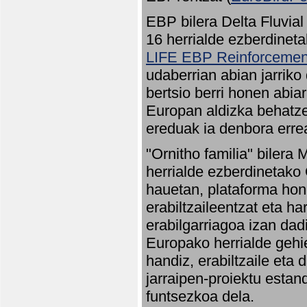
EBP bilera Delta Fluvial
16 herrialde ezberdineta
LIFE EBP Reinforcemen
udaberrian abian jarriko
bertsio berri honen abia
Europan aldizka behatze
ereduak ia denbora errea
"Ornitho familia" bilera 
herrialde ezberdinetako 
hauetan, plataforma hon
erabiltzaileentzat eta h
erabilgarriagoa izan dad
Europako herrialde gehie
handiz, erabiltzaile eta
jarraipen-proiektu estan
funtsezkoa dela.