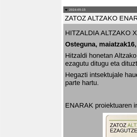
2024-05-15
ZATOZ ALTZAKO ENA
HITZALDIA ALTZAKO X
Osteguna, maiatzak16,
Hitzaldi honetan Altzak
ezagutu ditugu eta dituz
Hegazti intsektujale ha
parte hartu.
ENARAK proiektuaren in