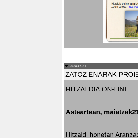
2024-05-21
ZATOZ ENARAK PROI
HITZALDIA ON-LINE.
Asteartean, maiatzak2
Hitzaldi honetan Aranza