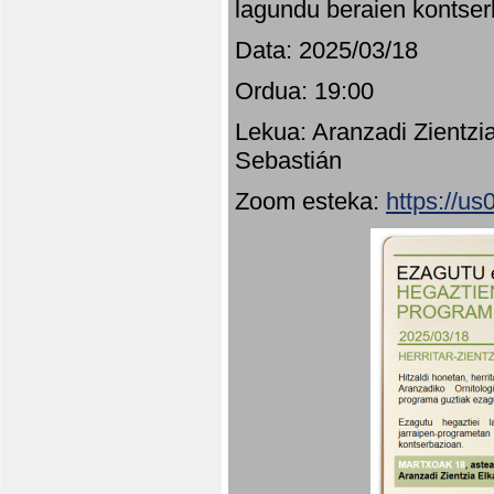
lagundu beraien kontser
Data: 2025/03/18
Ordua: 19:00
Lekua: Aranzadi Zientzi
Sebastián
Zoom esteka:
https://u