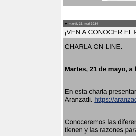
mardi, 21. mai 2024
¡VEN A CONOCER EL
CHARLA ON-LINE.
Martes, 21 de mayo, a 
En esta charla present
Aranzadi.
https://aranza
Conoceremos las diferen
tienen y las razones par