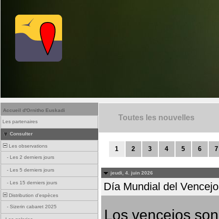
Accueil d'Ornitho Euskadi
Toutes les nouvelles
Les partenaires
Consulter
Les observations
1
2
3
4
5
6
7
-
Les 2 derniers jours
-
Les 5 derniers jours
jeudi, 4. juin 2026
-
Les 15 derniers jours
Día Mundial del Vencejo 
Distribution d'espèces
-
Sizerin cabaret 2025
Los vencejos son 