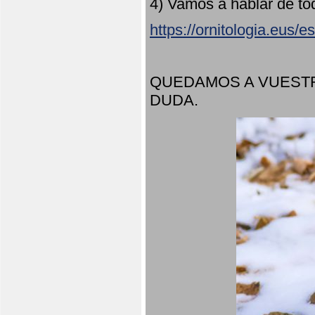
4) Vamos a hablar de to
https://ornitologia.eus/
QUEDAMOS A VUESTR
DUDA.