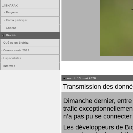
ENARAK
-
Proyecto
-
Cómo participar
-
Charlas
Bioblitz
-
Qué es un Bioblitz
-
Convocatoria 2022
-
Especialistas
-
Informes
mardi, 19. mai 2026
Transmission des donnée
Dimanche dernier, entre 
trafic exceptionnellemen
n’a pas pu se connecter
Les développeurs de Bio