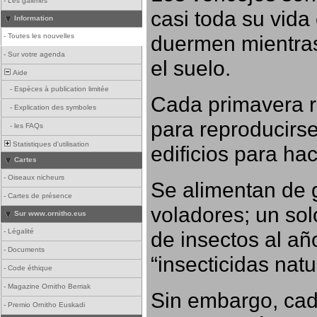
-
Les galeries
casi toda su vida
Information
duermen mientras
-
Toutes les nouvelles
-
Sur votre agenda
el suelo.
Aide
-
Espèces à publication limitée
Cada primavera r
-
Explication des symboles
para reproducirse,
-
les FAQs
Statistiques d'utilisation
edificios para ha
Cartes
-
Oiseaux nicheurs
Se alimentan de 
-
Cartes de présence
voladores; un so
Sur www.ornitho.eus
-
Légalité
de insectos al añ
-
Documents
“insecticidas nat
-
Code éthique
-
Magazine Ornitho Berriak
Sin embargo, cad
-
Premio Ornitho Euskadi