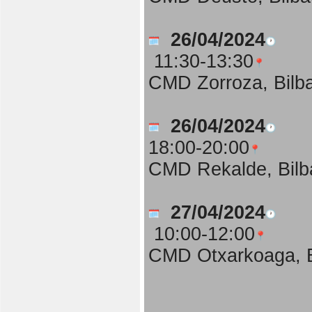
26/04/2024
11:30-13:30
CMD Zorroza, Bilb
26/04/2024
18:00-20:00
CMD Rekalde, Bilb
27/04/2024
10:00-12:00
CMD Otxarkoaga, B