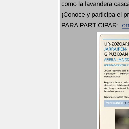
como la lavandera casca
¡Conoce y participa el p
PARA PARTICIPAR:
or