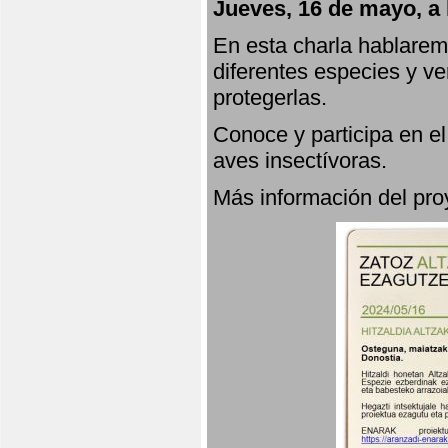
Jueves, 16 de mayo, a 
En esta charla hablarem
diferentes especies y v
protegerlas.
Conoce y participa en e
aves insectívoras.
Más información del p