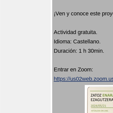
¡Ven y conoce este proy
Actividad gratuita.
Idioma: Castellano.
Duración: 1 h 30min.
Entrar en Zoom:
https://us02web.zoom.u