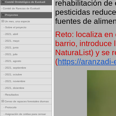
rehabilitación de 
Comité Ornitológico de Euskadi
-
Comité de Rarezas de Euskadi
pesticidas reduce
Proyectos
fuentes de alimen
Un mes, una especie
-
Sobre el proyecto
Reto: localiza en 
-
2021, abril
barrio, introduce 
-
2021, mayo
-
2021, junio
NaturaList) y se r
-
2021, julio
(
https://aranzadi
-
2021, agosto
-
2021, septiembre
-
2021, octubre
-
2021, noviembre
-
2021, diciembre
-
Resultados
Censo de rapaces forestales diurnas
-
Protocolo
-
Asignación de celdas para censar