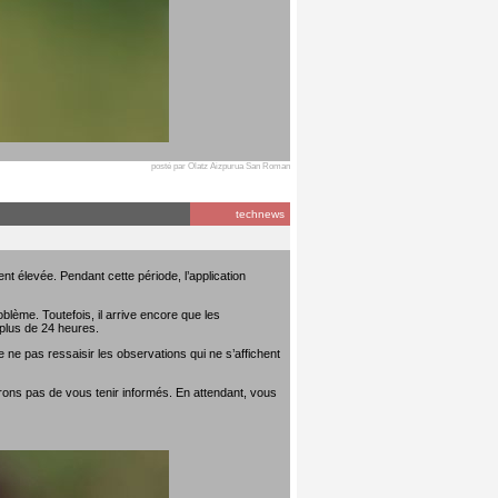
posté par Olatz Aizpurua San Roman
technews
t élevée. Pendant cette période, l’application
lème. Toutefois, il arrive encore que les
plus de 24 heures.
 ne pas ressaisir les observations qui ne s’affichent
rons pas de vous tenir informés. En attendant, vous