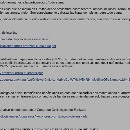
tido, animamos a la participación. Todo suma:
las citas que se metan en Ornitho desde noviembre hasta febrero, ambos incluidos, serán util
de más zonas, mejor. Son especialmente valiosas las listas completas, pero todo suma.
, adicionalmente se puede colaborar en los censos estandarizados, aún abiertos a la partici
 de interés:
colo está disponible en este enlace:
licaciones.ornito.aranzadi.eus/00208.pdf
abilitado un mapa para elegir celdas (UTM5x5). Estas celdas irán cambiando de color seg
ue estéis interesadas en participar con estos censos nos tendríais que decir qué celdas (
24/25 o para los sucesivos. El mapa está visible en:
.aranzadi-ornito.eus/participar
ww.google.com/maps/d/u/0/viewer?mid=14xbtIxsCLIWT4vjlVBxR9msUd8hzO5s&femb=1&ll
l código de celda, también nos debéis decir en este caso si haríais solamente censo cualitat
a en censar en transectos con ancho de banda se recomienda que solo hagan censo cualita
 hablar de todo esto en el Congreso Ornitológico de Euskadi:
itologia.eus/es/congresos/iv-congreso-ornitologico-de-euskadi/
 A VUESTRA DISPOSICIÓN PARA RESOLVER CUALQUIER DUDA.