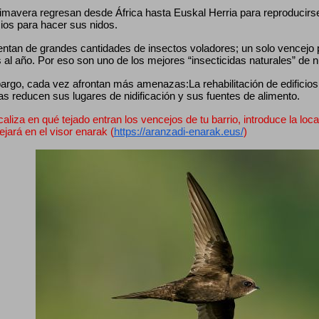
mavera regresan desde África hasta Euskal Herria para reproducirse, 
cios para hacer sus nidos.
entan de grandes cantidades de insectos voladores; un solo vencejo
 al año. Por eso son uno de los mejores “insecticidas naturales” de 
rgo, cada vez afrontan más amenazas:La rehabilitación de edificios, 
as reducen sus lugares de nidificación y sus fuentes de alimento.
caliza en qué tejado entran los vencejos de tu barrio, introduce la loca
lejará en el visor enarak (
https://aranzadi-enarak.eus/
)