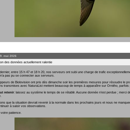
19. mai 2026
on des données actuellement ralentie
rnier, entre 15 h 47 et 18 h 20, nos serveurs ont subi une charge de trafic exceptionnellemen
 n’a pas pu se connecter aux serveurs.
ppeurs de Biolovision ont pris dès dimanche soir les premières mesures pour résoudre le prob
ns transmises avec NaturaList mettent beaucoup de temps à apparaître sur Ornitho, parfois 
ut retenir
: laissez au système le temps de se rétablir. Aucune donnée n’est perdue ; merci de
.
ns que la situation devrait revenir à la normale dans les prochains jours et nous ne manque
tinuer à saisir vos observations.
 votre patience.