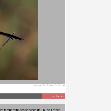
posté par Olatz Aizpurua San Roman
technews
ure temporaire des services de Faune-France