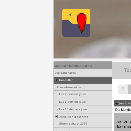
Accueil d'Ornitho Euskadi
Tou
Les partenaires
Consulter
Les observations
1
-
Les 2 derniers jours
-
Les 5 derniers jours
jeudi, 4
-
Les 15 derniers jours
Día Mundial
Distribution d'espèces
Los venc
-
Sizerin cabaret 2025
duermen