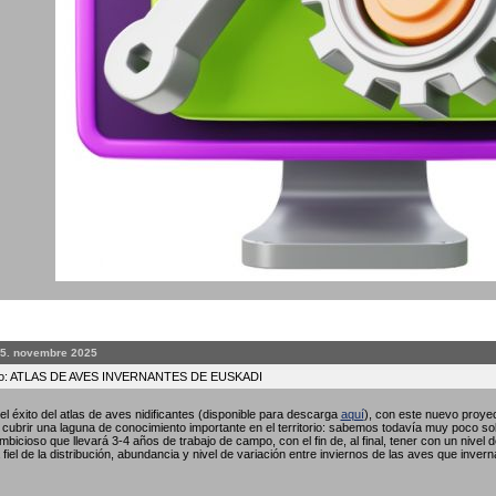
25. novembre 2025
to: ATLAS DE AVES INVERNANTES DE EUSKADI
l éxito del atlas de aves nidificantes (disponible para descarga
aquí
), con este nuevo proyec
ubrir una laguna de conocimiento importante en el territorio: sabemos todavía muy poco so
bicioso que llevará 3-4 años de trabajo de campo, con el fin de, al final, tener con un nivel 
fiel de la distribución, abundancia y nivel de variación entre inviernos de las aves que invern