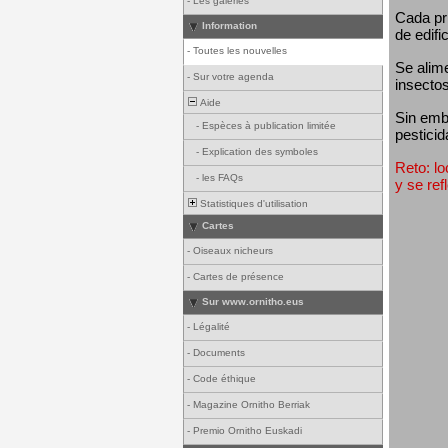
-
Les galeries
Cada pri
Information
de edifi
-
Toutes les nouvelles
Se alim
-
Sur votre agenda
insectos
Aide
Sin emba
-
Espèces à publication limitée
pesticid
-
Explication des symboles
Reto: lo
-
les FAQs
y se ref
Statistiques d'utilisation
Cartes
-
Oiseaux nicheurs
-
Cartes de présence
Sur www.ornitho.eus
-
Légalité
-
Documents
-
Code éthique
-
Magazine Ornitho Berriak
-
Premio Ornitho Euskadi