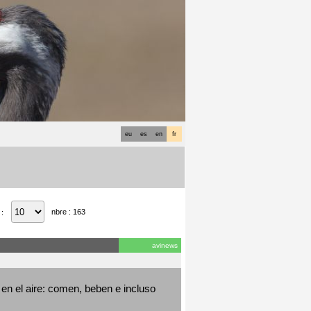
eu
es
en
fr
nbre : 163
 :
avinews
en el aire: comen, beben e incluso 