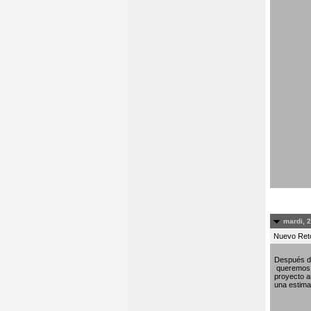
mardi, 
Nuevo Re
Después de
queremos c
proyecto am
una estima 