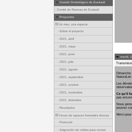
Comité Ornitológico de Euskadi
-
Comité de Rarezas de Euskadi
Proyectos
Un mes, una especie
-
Sobre el proyecto
-
2021, abril
-
2021, mayo
-
2021, junio
mardi, 
-
2021, julio
Transmissi
-
2021, agosto
Dimanche de
NaturaList
-
2021, septiembre
Les dévelo
-
2021, octubre
observatio
-
2021, noviembre
Ce qu’il fa
pas encore
-
2021, diciembre
Nous penso
pouvez con
-
Resultados
Merci pour
Censo de rapaces forestales diurnas
-
Protocolo
-
Asignación de celdas para censar