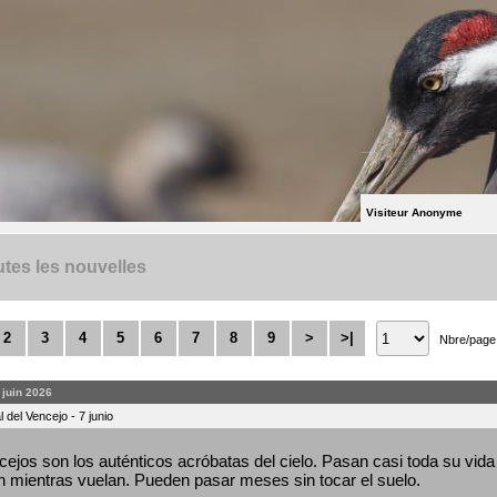
Visiteur Anonyme
tes les nouvelles
2
3
4
5
6
7
8
9
>
>|
Nbre/page
. juin 2026
 del Vencejo - 7 junio
ejos son los auténticos acróbatas del cielo. Pasan casi toda su vida 
 mientras vuelan. Pueden pasar meses sin tocar el suelo.