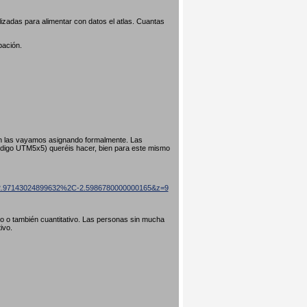
izadas para alimentar con datos el atlas. Cuantas
pación.
ún las vayamos asignando formalmente. Las
código UTM5x5) queréis hacer, bien para este mismo
=42.97143024899632%2C-2.5986780000000165&z=9
ivo o también cuantitativo. Las personas sin mucha
tivo.