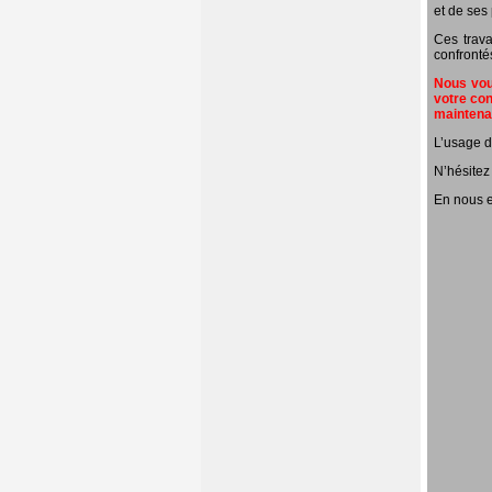
et de ses 
Ces trava
confronté
Nous vous
votre con
mainten
L’usage d
N’hésitez
En nous e