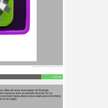
posté par Olatz Aizpurua San Roman
avinews
to, Atlas de aves invernantes de Euskadi,
bre nuestras aves en periodo invernal. Es un
de precisión hasta ahora nunca dado para el territorio
an en la región.