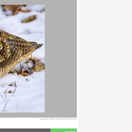
posté par Olatz Aizpurua San Roman
avinews