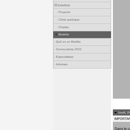
ENARAK
-
Proyecto
-
Cómo participar
-
Charlas
Bioblitz
-
Qué es un Bioblitz
-
Convocatoria 2022
-
Especialistas
-
Informes
lundi, 2
IMPORTANT
Dans le c