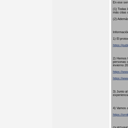
En ese sen
(1) Todas 
más citas 
(2) Además
Información
1) El proto
https://pub
2) Hemos h
personas q
invierno 20
https://www
https://w
3) Junto a
experienci
4) Vamos a
https://orn
QUEDAMOS