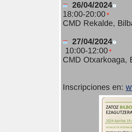
26/04/2024
18:00-20:00
CMD Rekalde, Bilb
27/04/2024
10:00-12:00
CMD Otxarkoaga, B
Inscripciones en:
w