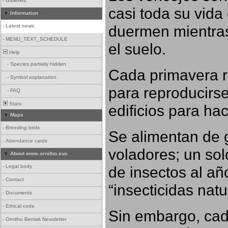
-
Galleries
casi toda su vida
Information
duermen mientras
-
Latest news
-
MENU_TEXT_SCHEDULE
el suelo.
Help
-
Species partially hidden
Cada primavera r
-
Symbol explanation
para reproducirse,
-
FAQ
Stats
edificios para ha
Maps
-
Breeding birds
Se alimentan de 
-
Attendance cards
voladores; un so
About www.ornitho.eus
-
Legal body
de insectos al añ
-
Contact
“insecticidas nat
-
Documents
-
Ethical code
Sin embargo, cad
-
Ornitho Berriak Newsletter