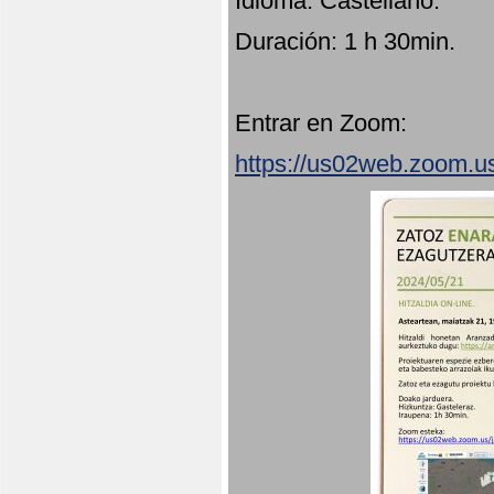
Idioma: Castellano.
Duración: 1 h 30min.
Entrar en Zoom:
https://us02web.zoom.u