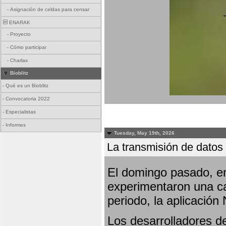
-
Asignación de celdas para censar
ENARAK
-
Proyecto
-
Cómo participar
-
Charlas
Bioblitz
-
Qué es un Bioblitz
-
Convocatoria 2022
-
Especialistas
-
Informes
Tuesday, May 19th, 2026
La transmisión de datos 
El domingo pasado, en
experimentaron una ca
periodo, la aplicación
Los desarrolladores de