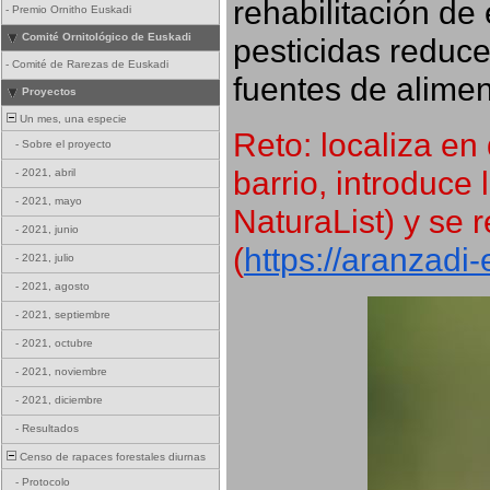
rehabilitación de 
-
Premio Ornitho Euskadi
Comité Ornitológico de Euskadi
pesticidas reduce
-
Comité de Rarezas de Euskadi
fuentes de alimen
Proyectos
Un mes, una especie
Reto: localiza en 
-
Sobre el proyecto
barrio, introduce 
-
2021, abril
-
2021, mayo
NaturaList) y se r
-
2021, junio
(
https://aranzadi
-
2021, julio
-
2021, agosto
-
2021, septiembre
-
2021, octubre
-
2021, noviembre
-
2021, diciembre
-
Resultados
Censo de rapaces forestales diurnas
-
Protocolo