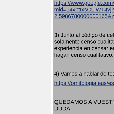
https://www.google.com
mid=14xbtIxsCLIWT4v
2.5986780000000165&
3) Junto al código de ce
solamente censo cualita
experiencia en censar e
hagan censo cualitativo
4) Vamos a hablar de to
https://ornitologia.eus/
QUEDAMOS A VUESTR
DUDA.