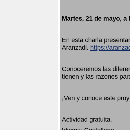
Martes, 21 de mayo, a 
En esta charla present
Aranzadi.
https://aranza
Conoceremos las diferen
tienen y las razones par
¡Ven y conoce este proy
Actividad gratuita.