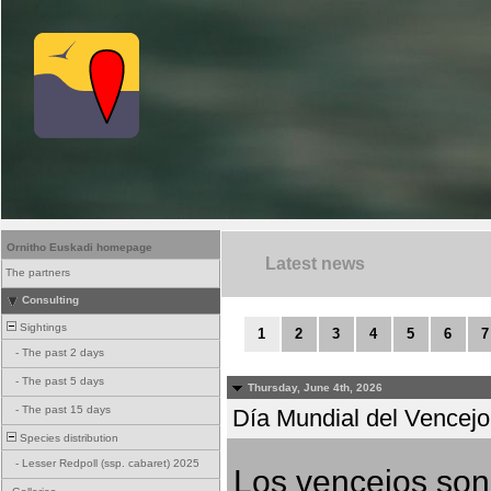
Ornitho Euskadi homepage
Latest news
The partners
Consulting
Sightings
1
2
3
4
5
6
7
-
The past 2 days
-
The past 5 days
Thursday, June 4th, 2026
-
The past 15 days
Día Mundial del Vencejo 
Species distribution
-
Lesser Redpoll (ssp. cabaret) 2025
Los vencejos son 