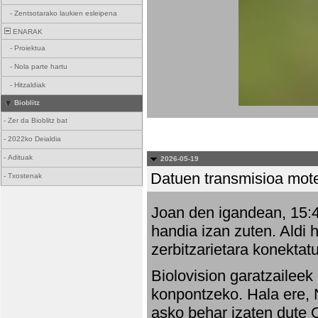
-
Zentsotarako laukien esleipena
ENARAK
-
Proiektua
-
Nola parte hartu
-
Hitzaldiak
Bioblitz
-
Zer da Bioblitz bat
-
2022ko Deialdia
-
Adituak
2026-05-19
Datuen transmisioa mot
-
Txostenak
Joan den igandean, 15:47
handia izan zuten. Aldi 
zerbitzarietara konektatu
Biolovision garatzaileek
konpontzeko. Hala ere, 
asko behar izaten dute 