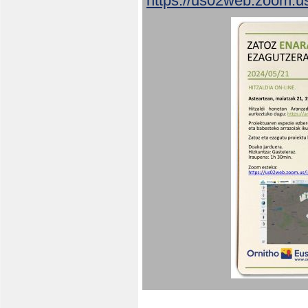
https://us02web.zoom.u