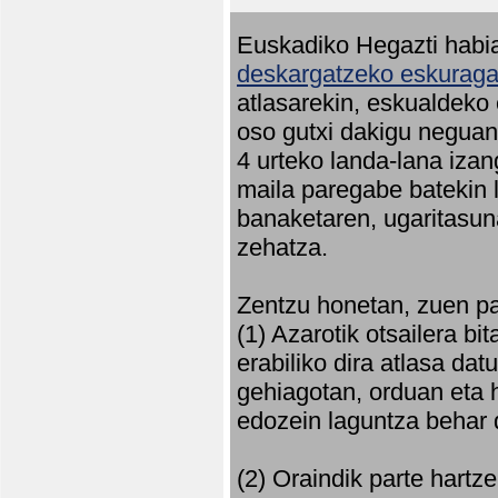
Euskadiko Hegazti habia
deskargatzeko eskuragar
atlasarekin, eskualdeko
oso gutxi dakigu neguan 
4 urteko landa-lana iza
maila paregabe batekin 
banaketaren, ugaritasun
zehatza.
Zentzu honetan, zuen pa
(1) Azarotik otsailera bi
erabiliko dira atlasa d
gehiagotan, orduan eta h
edozein laguntza behar 
(2) Oraindik parte hartz