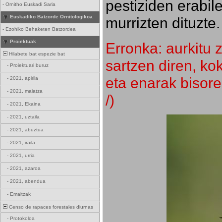
pestiziden erabil
-
Ornitho Euskadi Saria
Euskadiko Batzorde Ornitologikoa
murrizten dituzte.
-
Ezohiko Behaketen Batzordea
Proiektuak
Erronka: aurkitu z
Hilabete bat espezie bat
sartzen diren, k
-
Proiektuari buruz
eta enarak bisore
-
2021, apirila
-
2021, maiatza
/)
-
2021, Ekaina
-
2021, uztaila
-
2021, abuztua
-
2021, iraila
-
2021, urria
-
2021, azaroa
-
2021, abendua
-
Emaitzak
Censo de rapaces forestales diurnas
-
Protokoloa