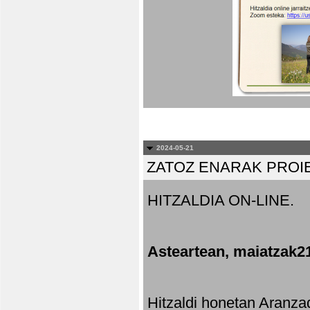
2024-05-21
ZATOZ ENARAK PROI
HITZALDIA ON-LINE.
Asteartean, maiatzak2
Hitzaldi honetan Aranza