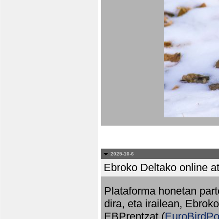
2025-10-6
Ebroko Deltako online at
Plataforma honetan part
dira, eta irailean, Ebrok
EBPrentzat (
EuroBirdPo