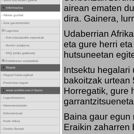
-
Soinu eta irudien galeria
airean ematen dut
Informazioa
dira. Gainera, lu
-
Albiste guztiak
-
Zure gai-zerrendan
Udaberrian Afrikat
Laguntza
-
Erdi ezkutaturiko espezieak
eta gure herri eta 
-
Ikurren azalpena
hutsuneetan egite
-
FAQ (ohiko galderak)
Erabileraren estatistikak
Intsektu hegalari 
Mapak
-
Hegazti habia-egileak
bakoitzak urtean 
-
Presentzia mapak
Horregatik, gure h
www.ornitho.eus-ri buruz
-
Legezkotasuna
garrantzitsueneta
-
Harremanetarako
Baina gaur egun 
-
Dokumentuak
-
Kode etikoa
Eraikin zaharren b
-
Ornitho Berriak