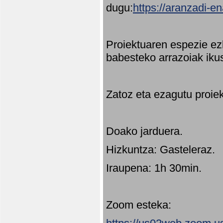
dugu:
https://aranzadi-e
Proiektuaren espezie ez
babesteko arrazoiak ikus
Zatoz eta ezagutu proie
Doako jarduera.
Hizkuntza: Gasteleraz.
Iraupena: 1h 30min.
Zoom esteka: