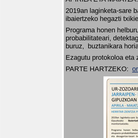
2019an laginketa-sare b
ibaiertzeko hegazti txik
Programa honen helburu
probabilitateari, detekta
buruz, buztanikara hori
Ezagutu protokoloa eta 
PARTE HARTZEKO:
o