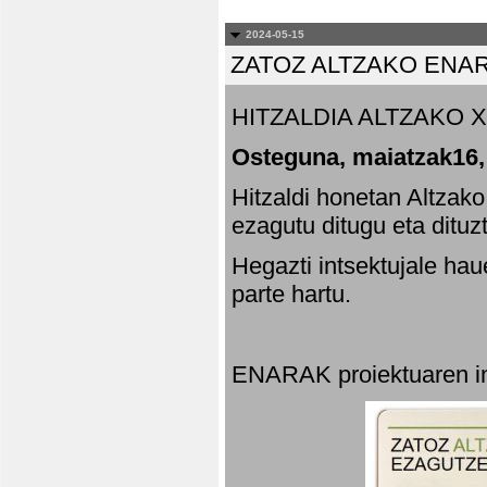
2024-05-15
ZATOZ ALTZAKO ENA
HITZALDIA ALTZAKO X
Osteguna, maiatzak16,
Hitzaldi honetan Altzak
ezagutu ditugu eta dituz
Hegazti intsektujale ha
parte hartu.
ENARAK proiektuaren in