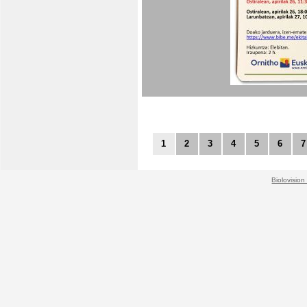
1
2
3
4
5
6
7
Biolovision