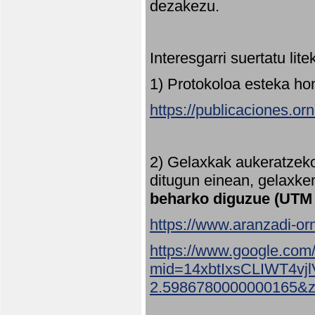
dezakezu.
Interesgarri suertatu lit
1) Protokoloa esteka ho
https://publicaciones.or
2) Gelaxkak aukeratzek
ditugun einean, gelaxke
beharko diguzue (UTM
https://www.aranzadi-orn
https://www.google.com
mid=14xbtIxsCLIWT4v
2.5986780000000165&