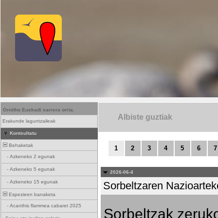
Ornitho Euskadi sarrera orria.
Albiste guztiak
Erakunde laguntzaileak
Kontsultatu
Behaketak
1
2
3
4
5
6
7
-
Azkeneko 2 egunak
-
Azkeneko 5 egunak
2026-06-4
-
Azkeneko 15 egunak
Sorbeltzaren Nazioartek
Espezieen banaketa
-
Acanthis flammea cabaret 2025
Sorbeltzak zeruko