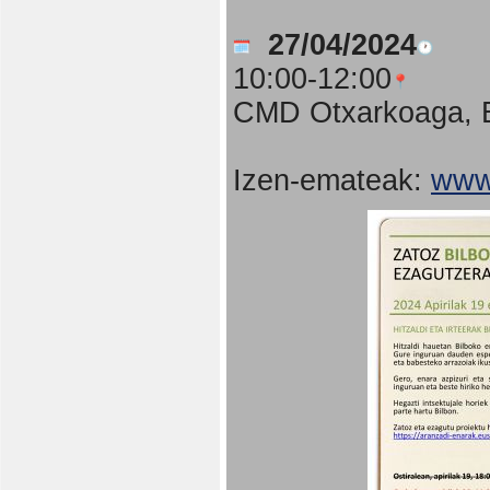
27/04/2024
10:00-12:00
CMD Otxarkoaga, B
Izen-emateak:
www.