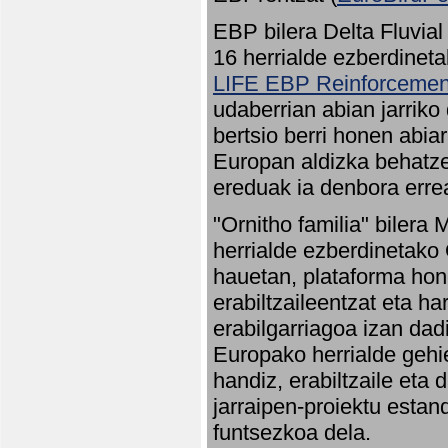
EBP bilera Delta Fluvial
16 herrialde ezberdineta
LIFE EBP Reinforcemen
udaberrian abian jarriko
bertsio berri honen abia
Europan aldizka behatze
ereduak ia denbora errea
"Ornitho familia" bilera 
herrialde ezberdinetako 
hauetan, plataforma hon
erabiltzaileentzat eta h
erabilgarriagoa izan dad
Europako herrialde gehie
handiz, erabiltzaile eta
jarraipen-proiektu estan
funtsezkoa dela.