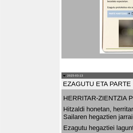
2025-03-13
EZAGUTU ETA PARTE
HERRITAR-ZIENTZIA
Hitzaldi honetan, herrit
Sailaren hegaztien jarr
Ezagutu hegaztiei lagun