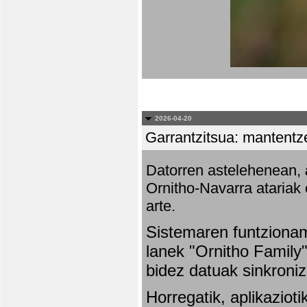
2026-04-20
Garrantzitsua: mantentze
Datorren astelehenean,
Ornitho-Navarra atariak 
arte.
Sistemaren funtziona
lanek "Ornitho Family"
bidez datuak sinkroniz
Horregatik, aplikaziot