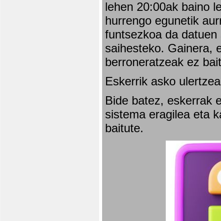
lehen 20:00ak baino l
hurrengo egunetik aurr
funtsezkoa da datuen 
saihesteko. Gainera, e
berroneratzeak ez bai
Eskerrik asko ulertzea
Bide batez, eskerrak e
sistema eragilea eta 
baitute.