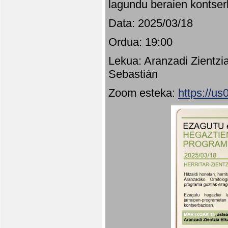
lagundu beraien kontser
Data: 2025/03/18
Ordua: 19:00
Lekua: Aranzadi Zientzi
Sebastián
Zoom esteka:
https://u