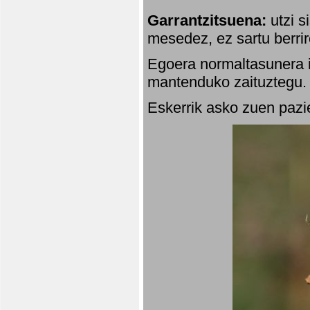
Garrantzitsuena:
utzi s
mesedez, ez sartu berrir
Egoera normaltasunera i
mantenduko zaituztegu. 
Eskerrik asko zuen pazie