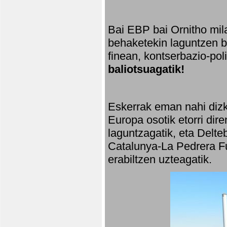
Bai EBP bai Ornitho mila
behaketekin laguntzen ba
finean, kontserbazio-po
baliotsuagatik!
Eskerrak eman nahi dizki
Europa osotik etorri dir
laguntzagatik, eta Delte
Catalunya-La Pedrera Fu
erabiltzen uzteagatik.