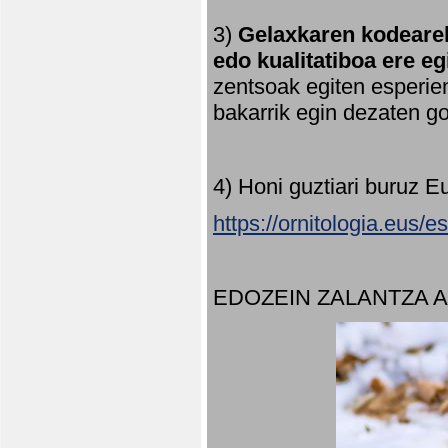
3)
Gelaxkaren kodearek
edo kualitatiboa ere e
zentsoak egiten esperien
bakarrik egin dezaten 
4) Honi guztiari buruz E
https://ornitologia.eus/
EDOZEIN ZALANTZA 