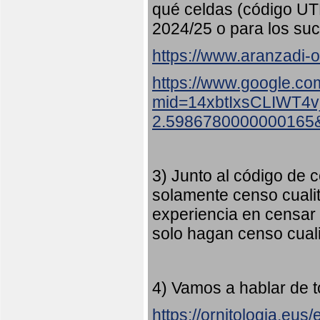
qué celdas (código UT
2024/25 o para los suc
https://www.aranzadi-or
https://www.google.co
mid=14xbtIxsCLIWT4
2.5986780000000165
3) Junto al código de c
solamente censo cualit
experiencia en censar
solo hagan censo cuali
4) Vamos a hablar de t
https://ornitologia.eu