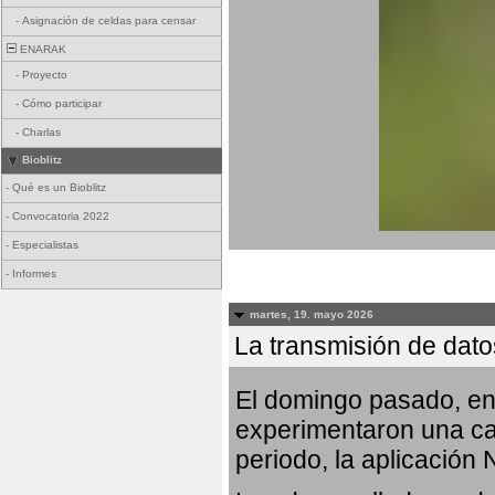
-
Asignación de celdas para censar
ENARAK
-
Proyecto
-
Cómo participar
-
Charlas
Bioblitz
-
Qué es un Bioblitz
-
Convocatoria 2022
-
Especialistas
-
Informes
martes, 19. mayo 2026
La transmisión de dato
El domingo pasado, ent
experimentaron una car
periodo, la aplicación