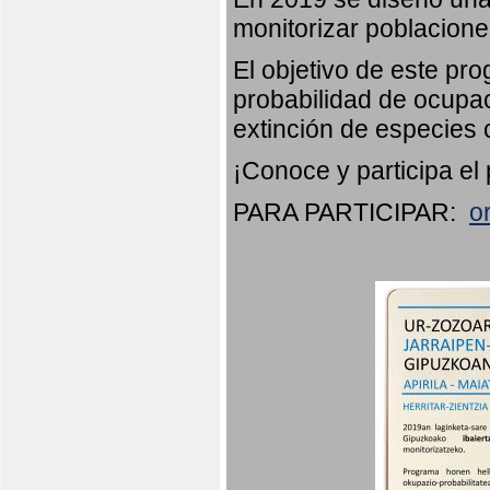
monitorizar poblacion
El objetivo de este pr
probabilidad de ocupac
extinción de especies 
¡Conoce y participa el
PARA PARTICIPAR:
o