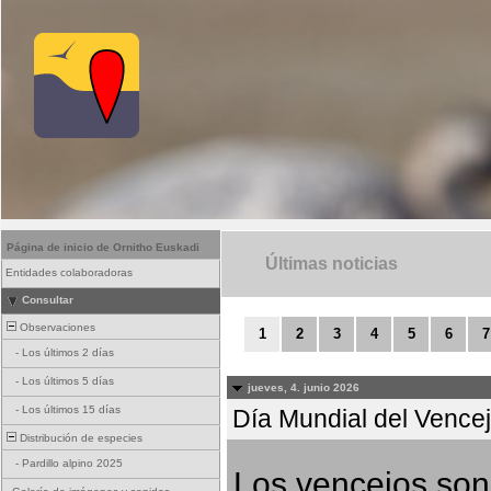
Página de inicio de Ornitho Euskadi
Últimas noticias
Entidades colaboradoras
Consultar
Observaciones
1
2
3
4
5
6
7
-
Los últimos 2 días
-
Los últimos 5 días
jueves, 4. junio 2026
-
Los últimos 15 días
Día Mundial del Vencejo
Distribución de especies
-
Pardillo alpino 2025
Los vencejos son 