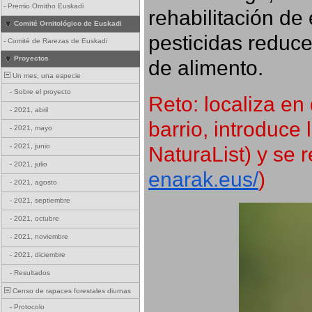
-
Premio Ornitho Euskadi
rehabilitación de 
Comité Ornitológico de Euskadi
pesticidas reduce
-
Comité de Rarezas de Euskadi
Proyectos
de alimento.
Un mes, una especie
-
Sobre el proyecto
Reto: localiza en 
-
2021, abril
barrio, introduce 
-
2021, mayo
NaturaList) y se r
-
2021, junio
-
2021, julio
enarak.eus/
)
-
2021, agosto
-
2021, septiembre
-
2021, octubre
-
2021, noviembre
-
2021, diciembre
-
Resultados
Censo de rapaces forestales diurnas
-
Protocolo