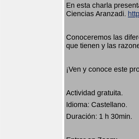
En esta charla presen
Ciencias Aranzadi.
htt
Conoceremos las difer
que tienen y las razon
¡Ven y conoce este pr
Actividad gratuita.
Idioma: Castellano.
Duración: 1 h 30min.