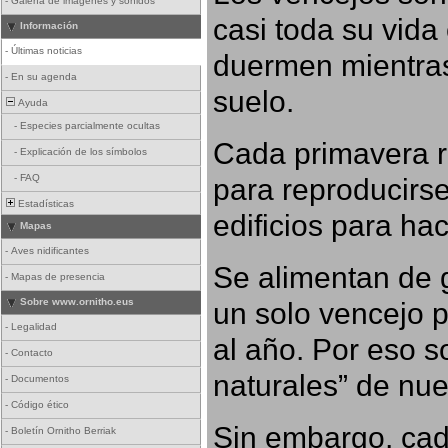
-
Galería de imágenes y sonidos
casi toda su vida
Información
-
Últimas noticias
duermen mientras
-
En su agenda
suelo.
Ayuda
-
Especies parcialmente ocultas
Cada primavera r
-
Explicación de los símbolos
para reproducirse,
-
FAQ
Estadísticas
edificios para ha
Mapas
-
Aves nidificantes
Se alimentan de g
-
Mapas de presencia
un solo vencejo 
Sobre www.ornitho.eus
-
Legalidad
al año. Por eso s
-
Contacto
naturales” de nue
-
Documentos
-
Código ético
Sin embargo, cad
-
Boletín Ornitho Berriak