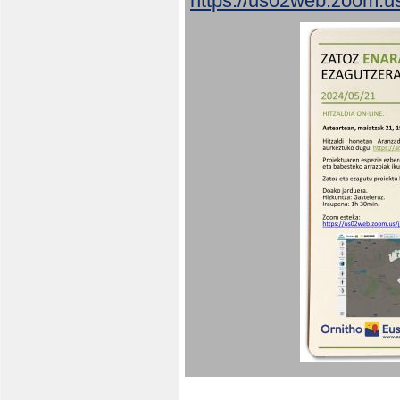
https://us02web.zoom.u