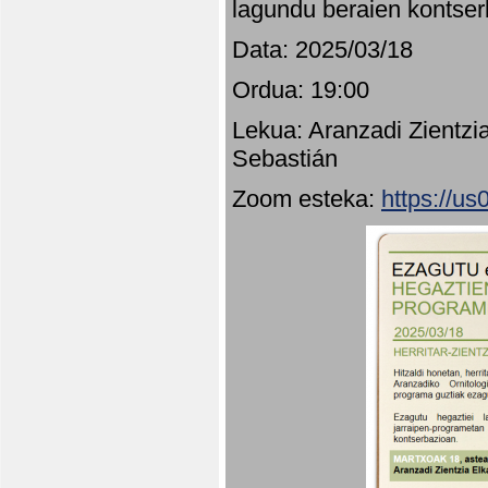
lagundu beraien kontser
Data: 2025/03/18
Ordua: 19:00
Lekua: Aranzadi Zientzi
Sebastián
Zoom esteka:
https://u