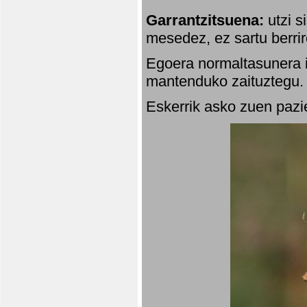
Garrantzitsuena:
utzi s
mesedez, ez sartu berrir
Egoera normaltasunera i
mantenduko zaituztegu. 
Eskerrik asko zuen pazie