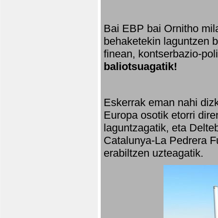
Bai EBP bai Ornitho mila
behaketekin laguntzen ba
finean, kontserbazio-po
baliotsuagatik!
Eskerrak eman nahi dizki
Europa osotik etorri dir
laguntzagatik, eta Delte
Catalunya-La Pedrera Fu
erabiltzen uzteagatik.