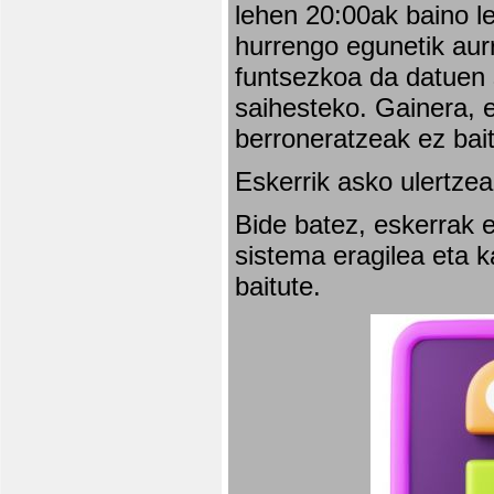
lehen 20:00ak baino l
hurrengo egunetik aurr
funtsezkoa da datuen 
saihesteko. Gainera, e
berroneratzeak ez bai
Eskerrik asko ulertzea
Bide batez, eskerrak e
sistema eragilea eta 
baitute.