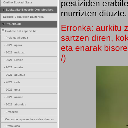
pestiziden erabil
-
Ornitho Euskadi Saria
Euskadiko Batzorde Ornitologikoa
murrizten dituzte.
-
Ezohiko Behaketen Batzordea
Proiektuak
Erronka: aurkitu z
Hilabete bat espezie bat
sartzen diren, k
-
Proiektuari buruz
eta enarak bisore
-
2021, apirila
-
2021, maiatza
/)
-
2021, Ekaina
-
2021, uztaila
-
2021, abuztua
-
2021, iraila
-
2021, urria
-
2021, azaroa
-
2021, abendua
-
Emaitzak
Censo de rapaces forestales diurnas
-
Protokoloa