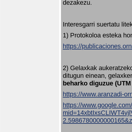
dezakezu.
Interesgarri suertatu lit
1) Protokoloa esteka ho
https://publicaciones.or
2) Gelaxkak aukeratzek
ditugun einean, gelaxke
beharko diguzue (UTM
https://www.aranzadi-orn
https://www.google.com
mid=14xbtIxsCLIWT4v
2.5986780000000165&