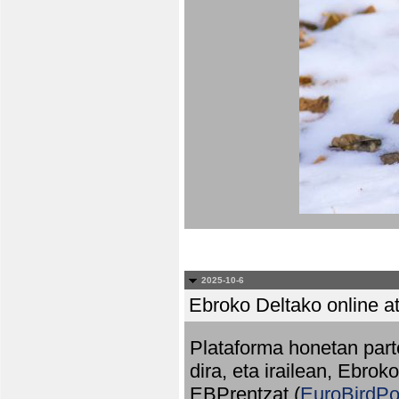
2025-10-6
Ebroko Deltako online at
Plataforma honetan part
dira, eta irailean, Ebrok
EBPrentzat (
EuroBirdPo