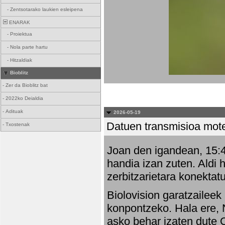
-
Zentsotarako laukien esleipena
ENARAK
-
Proiektua
-
Nola parte hartu
-
Hitzaldiak
Bioblitz
-
Zer da Bioblitz bat
-
2022ko Deialdia
-
Adituak
2026-05-19
Datuen transmisioa mot
-
Txostenak
Joan den igandean, 15:47
handia izan zuten. Aldi 
zerbitzarietara konektatu
Biolovision garatzaileek
konpontzeko. Hala ere, 
asko behar izaten dute 