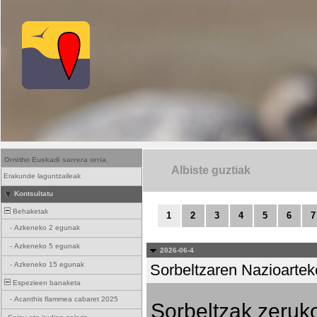
Ornitho Euskadi sarrera orria.
Albiste guztiak
Erakunde laguntzaileak
Kontsultatu
Behaketak
1
2
3
4
5
6
7
-
Azkeneko 2 egunak
-
Azkeneko 5 egunak
2026-06-4
-
Azkeneko 15 egunak
Sorbeltzaren Nazioartek
Espezieen banaketa
-
Acanthis flammea cabaret 2025
Sorbeltzak zeruko