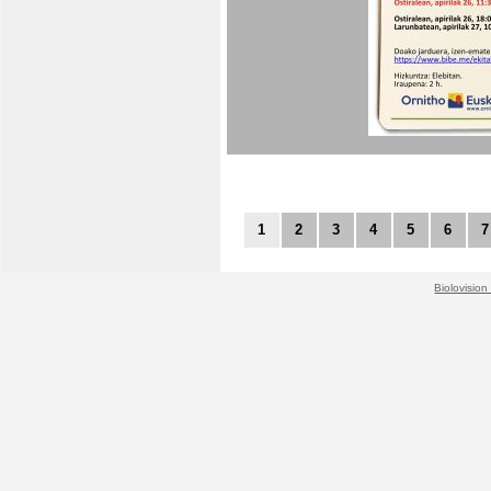
1
2
3
4
5
6
7
Biolovision