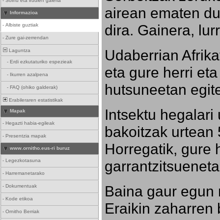
-
Soinu eta irudien galeria
airean ematen dut
Informazioa
dira. Gainera, lu
-
Albiste guztiak
-
Zure gai-zerrendan
Udaberrian Afrikat
Laguntza
-
Erdi ezkutaturiko espezieak
eta gure herri eta 
-
Ikurren azalpena
hutsuneetan egite
-
FAQ (ohiko galderak)
Erabileraren estatistikak
Intsektu hegalari 
Mapak
-
Hegazti habia-egileak
bakoitzak urtean 
-
Presentzia mapak
Horregatik, gure h
www.ornitho.eus-ri buruz
-
Legezkotasuna
garrantzitsueneta
-
Harremanetarako
Baina gaur egun 
-
Dokumentuak
-
Kode etikoa
Eraikin zaharren b
-
Ornitho Berriak