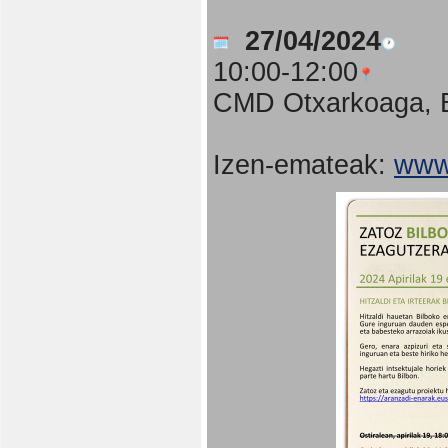
27/04/2024
10:00-12:00
CMD Otxarkoaga, B
Izen-emateak:
www.