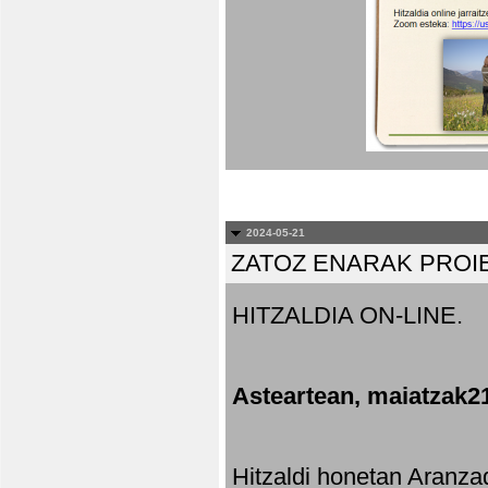
2024-05-21
ZATOZ ENARAK PROI
HITZALDIA ON-LINE.
Asteartean, maiatzak2
Hitzaldi honetan Aranza