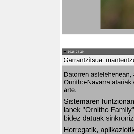
2026-04-20
Garrantzitsua: mantentze
Datorren astelehenean,
Ornitho-Navarra atariak 
arte.
Sistemaren funtziona
lanek "Ornitho Family"
bidez datuak sinkroniz
Horregatik, aplikaziot