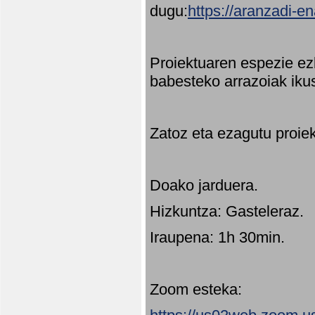
dugu:
https://aranzadi-e
Proiektuaren espezie ez
babesteko arrazoiak ikus
Zatoz eta ezagutu proie
Doako jarduera.
Hizkuntza: Gasteleraz.
Iraupena: 1h 30min.
Zoom esteka: