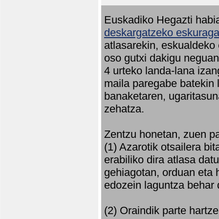
Euskadiko Hegazti habia
deskargatzeko eskuragar
atlasarekin, eskualdeko
oso gutxi dakigu neguan 
4 urteko landa-lana iza
maila paregabe batekin 
banaketaren, ugaritasun
zehatza.
Zentzu honetan, zuen pa
(1) Azarotik otsailera bi
erabiliko dira atlasa d
gehiagotan, orduan eta h
edozein laguntza behar 
(2) Oraindik parte hartz