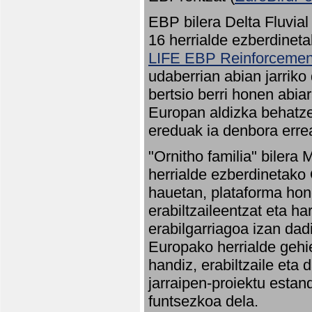
EBP bilera Delta Fluvial
16 herrialde ezberdineta
LIFE EBP Reinforcemen
udaberrian abian jarriko
bertsio berri honen abia
Europan aldizka behatze
ereduak ia denbora errea
"Ornitho familia" bilera 
herrialde ezberdinetako 
hauetan, plataforma hon
erabiltzaileentzat eta h
erabilgarriagoa izan dad
Europako herrialde gehie
handiz, erabiltzaile eta
jarraipen-proiektu estan
funtsezkoa dela.