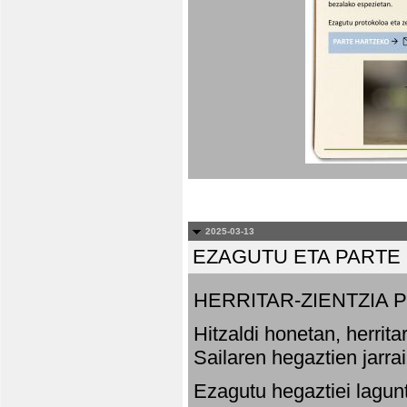
2025-03-13
EZAGUTU ETA PARTE
HERRITAR-ZIENTZIA
Hitzaldi honetan, herrit
Sailaren hegaztien jarr
Ezagutu hegaztiei lagun