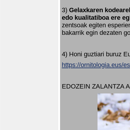
3)
Gelaxkaren kodearek
edo kualitatiboa ere e
zentsoak egiten esperien
bakarrik egin dezaten 
4) Honi guztiari buruz E
https://ornitologia.eus/
EDOZEIN ZALANTZA 