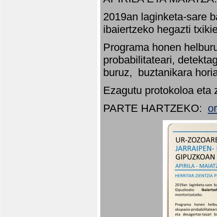
2019an laginketa-sare b
ibaiertzeko hegazti txik
Programa honen helburu
probabilitateari, detekta
buruz, buztanikara hori
Ezagutu protokoloa eta 
PARTE HARTZEKO:
o