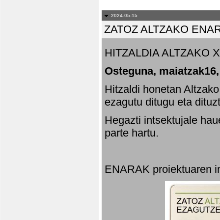
2024-05-15
ZATOZ ALTZAKO ENA
HITZALDIA ALTZAKO X
Osteguna, maiatzak16,
Hitzaldi honetan Altzak
ezagutu ditugu eta dituz
Hegazti intsektujale ha
parte hartu.
ENARAK proiektuaren in