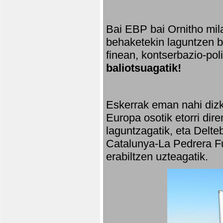
Bai EBP bai Ornitho mila
behaketekin laguntzen ba
finean, kontserbazio-po
baliotsuagatik!
Eskerrak eman nahi dizki
Europa osotik etorri dir
laguntzagatik, eta Delte
Catalunya-La Pedrera Fu
erabiltzen uzteagatik.