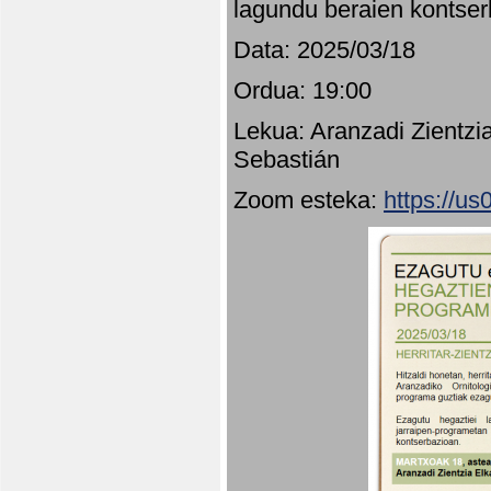
lagundu beraien kontser
Data: 2025/03/18
Ordua: 19:00
Lekua: Aranzadi Zientzi
Sebastián
Zoom esteka:
https://u