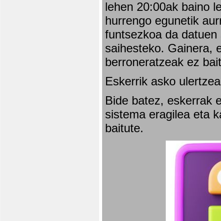
lehen 20:00ak baino l
hurrengo egunetik aurr
funtsezkoa da datuen 
saihesteko. Gainera, e
berroneratzeak ez bai
Eskerrik asko ulertzea
Bide batez, eskerrak e
sistema eragilea eta 
baitute.