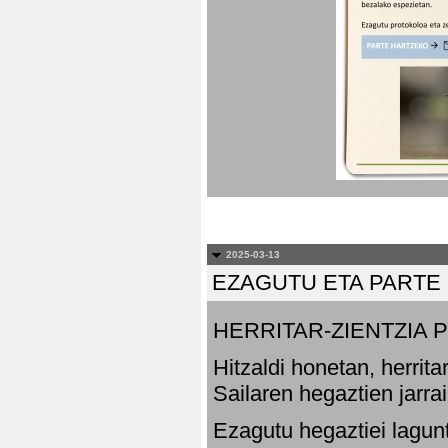
2025-03-13
EZAGUTU ETA PARTE
HERRITAR-ZIENTZIA
Hitzaldi honetan, herrit
Sailaren hegaztien jarr
Ezagutu hegaztiei lagun