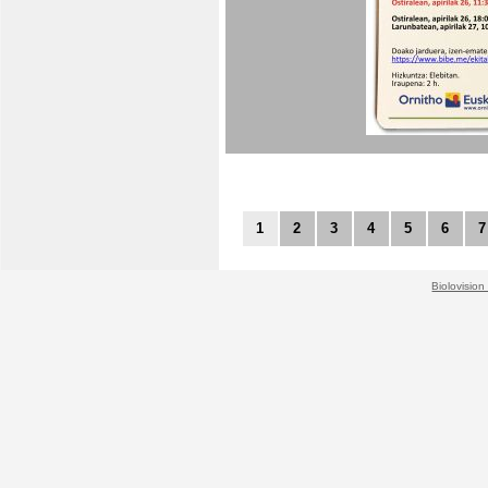
1
2
3
4
5
6
7
Biolovision