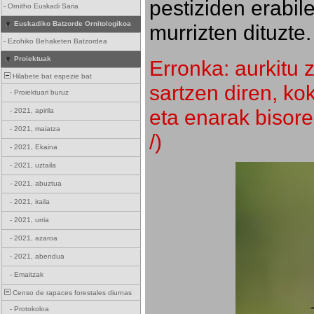
pestiziden erabil
-
Ornitho Euskadi Saria
Euskadiko Batzorde Ornitologikoa
murrizten dituzte.
-
Ezohiko Behaketen Batzordea
Proiektuak
Erronka: aurkitu z
Hilabete bat espezie bat
sartzen diren, k
-
Proiektuari buruz
eta enarak bisore
-
2021, apirila
-
2021, maiatza
/)
-
2021, Ekaina
-
2021, uztaila
-
2021, abuztua
-
2021, iraila
-
2021, urria
-
2021, azaroa
-
2021, abendua
-
Emaitzak
Censo de rapaces forestales diurnas
-
Protokoloa