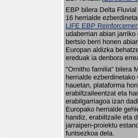
EBP bilera Delta Fluvial
16 herrialde ezberdineta
LIFE EBP Reinforcemen
udaberrian abian jarriko
bertsio berri honen abia
Europan aldizka behatze
ereduak ia denbora errea
"Ornitho familia" bilera 
herrialde ezberdinetako 
hauetan, plataforma hon
erabiltzaileentzat eta h
erabilgarriagoa izan dad
Europako herrialde gehie
handiz, erabiltzaile eta
jarraipen-proiektu estan
funtsezkoa dela.