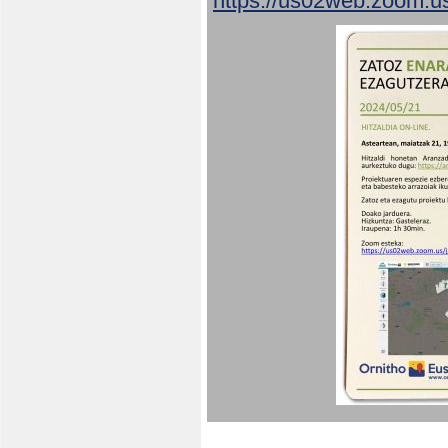
https://us02web.zoom.u