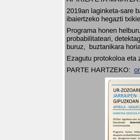
2019an laginketa-sare b
ibaiertzeko hegazti txik
Programa honen helburu
probabilitateari, detekta
buruz, buztanikara hori
Ezagutu protokoloa eta 
PARTE HARTZEKO:
o