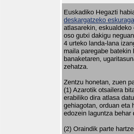
Euskadiko Hegazti habia
deskargatzeko eskuragar
atlasarekin, eskualdeko
oso gutxi dakigu neguan 
4 urteko landa-lana iza
maila paregabe batekin 
banaketaren, ugaritasun
zehatza.
Zentzu honetan, zuen pa
(1) Azarotik otsailera bi
erabiliko dira atlasa d
gehiagotan, orduan eta h
edozein laguntza behar 
(2) Oraindik parte hartz