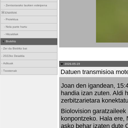
-
Zentsotarako laukien esleipena
ENARAK
-
Proiektua
-
Nola parte hartu
-
Hitzaldiak
Bioblitz
-
Zer da Bioblitz bat
-
2022ko Deialdia
-
Adituak
2026-05-19
Datuen transmisioa mot
-
Txostenak
Joan den igandean, 15:47
handia izan zuten. Aldi 
zerbitzarietara konektatu
Biolovision garatzaileek
konpontzeko. Hala ere, 
asko behar izaten dute 