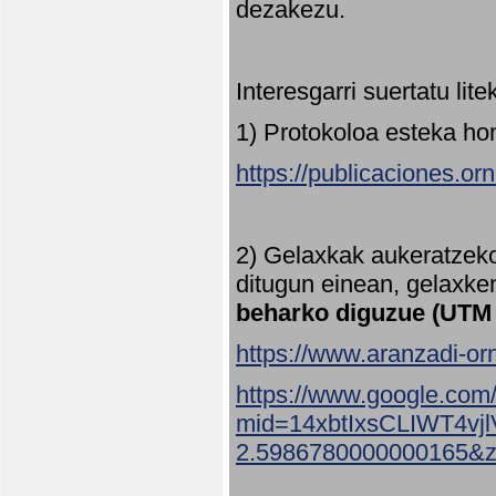
dezakezu.
Interesgarri suertatu lit
1) Protokoloa esteka ho
https://publicaciones.or
2) Gelaxkak aukeratzek
ditugun einean, gelaxke
beharko diguzue (UTM
https://www.aranzadi-orn
https://www.google.com
mid=14xbtIxsCLIWT4v
2.5986780000000165&