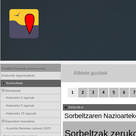
Ornitho Euskadi sarrera orria.
Albiste guztiak
Erakunde laguntzaileak
Kontsultatu
Behaketak
1
2
3
4
5
6
7
-
Azkeneko 2 egunak
-
Azkeneko 5 egunak
2026-06-4
-
Azkeneko 15 egunak
Sorbeltzaren Nazioartek
Espezieen banaketa
-
Acanthis flammea cabaret 2025
Sorbeltzak zeruko