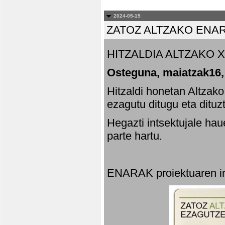
2024-05-15
ZATOZ ALTZAKO ENA
HITZALDIA ALTZAKO X
Osteguna, maiatzak16,
Hitzaldi honetan Altzak
ezagutu ditugu eta dituz
Hegazti intsektujale ha
parte hartu.
ENARAK proiektuaren in