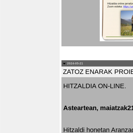
2024-05-21
ZATOZ ENARAK PROI
HITZALDIA ON-LINE.
Asteartean, maiatzak2
Hitzaldi honetan Aranza