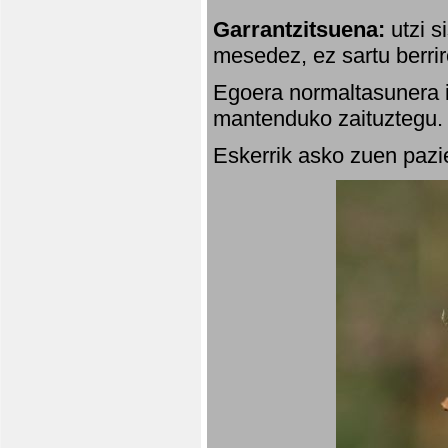
Garrantzitsuena:
utzi s
mesedez, ez sartu berrir
Egoera normaltasunera i
mantenduko zaituztegu. 
Eskerrik asko zuen pazie