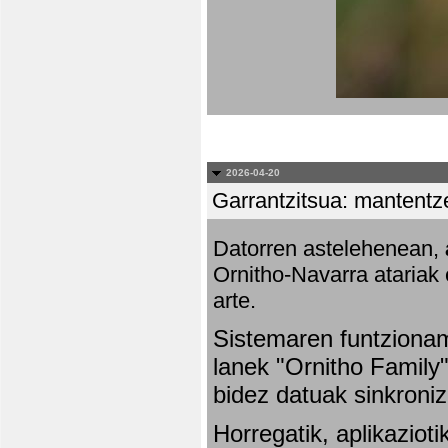
2026-04-20
Garrantzitsua: mantentze
Datorren astelehenean,
Ornitho-Navarra atariak 
arte.
Sistemaren funtziona
lanek "Ornitho Family"
bidez datuak sinkroniz
Horregatik, aplikaziot