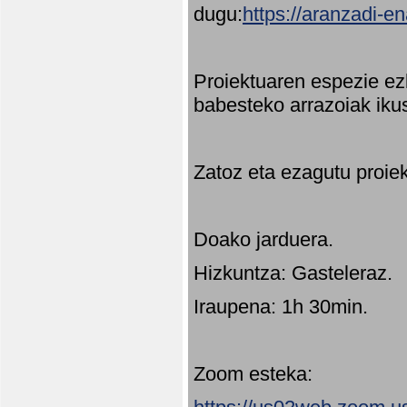
dugu:
https://aranzadi-e
Proiektuaren espezie ez
babesteko arrazoiak ikus
Zatoz eta ezagutu proie
Doako jarduera.
Hizkuntza: Gasteleraz.
Iraupena: 1h 30min.
Zoom esteka: