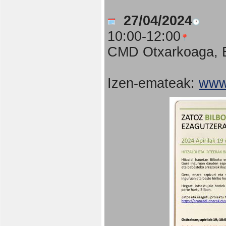
27/04/2024
10:00-12:00
CMD Otxarkoaga, B
Izen-emateak:
www.