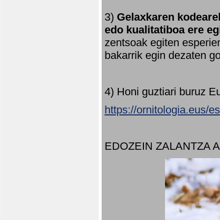
3)
Gelaxkaren kodearek
edo kualitatiboa ere e
zentsoak egiten esperien
bakarrik egin dezaten 
4) Honi guztiari buruz E
https://ornitologia.eus/
EDOZEIN ZALANTZA 