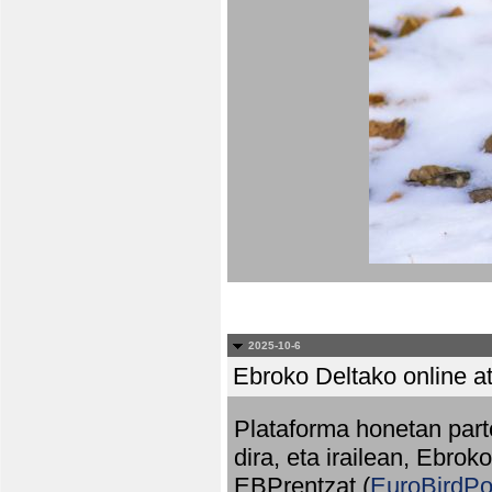
2025-10-6
Ebroko Deltako online at
Plataforma honetan part
dira, eta irailean, Ebrok
EBPrentzat (
EuroBirdPo