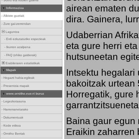
-
Soinu eta irudien galeria
airean ematen dut
Informazioa
dira. Gainera, lu
-
Albiste guztiak
-
Zure gai-zerrendan
Udaberrian Afrikat
Laguntza
-
Erdi ezkutaturiko espezieak
eta gure herri eta 
-
Ikurren azalpena
hutsuneetan egite
-
FAQ (ohiko galderak)
Erabileraren estatistikak
Intsektu hegalari 
Mapak
-
Hegazti habia-egileak
bakoitzak urtean 
-
Presentzia mapak
Horregatik, gure h
www.ornitho.eus-ri buruz
-
Legezkotasuna
garrantzitsueneta
-
Harremanetarako
Baina gaur egun 
-
Dokumentuak
-
Kode etikoa
Eraikin zaharren b
-
Ornitho Berriak