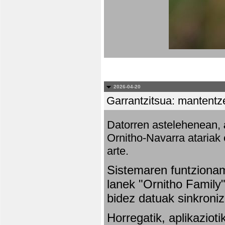
2026-04-20
Garrantzitsua: mantentze
Datorren astelehenean,
Ornitho-Navarra atariak 
arte.
Sistemaren funtziona
lanek "Ornitho Family"
bidez datuak sinkroniz
Horregatik, aplikaziot