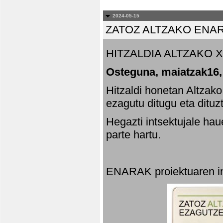
2024-05-15
ZATOZ ALTZAKO ENA
HITZALDIA ALTZAKO X
Osteguna, maiatzak16,
Hitzaldi honetan Altzak
ezagutu ditugu eta dituz
Hegazti intsektujale ha
parte hartu.
ENARAK proiektuaren in