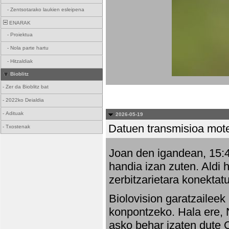
-
Zentsotarako laukien esleipena
ENARAK
-
Proiektua
-
Nola parte hartu
-
Hitzaldiak
Bioblitz
-
Zer da Bioblitz bat
-
2022ko Deialdia
-
Adituak
2026-05-19
Datuen transmisioa mot
-
Txostenak
Joan den igandean, 15:47
handia izan zuten. Aldi 
zerbitzarietara konektatu
Biolovision garatzaileek
konpontzeko. Hala ere, 
asko behar izaten dute 