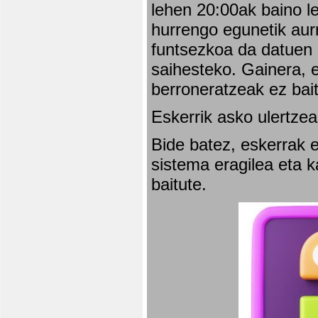
lehen 20:00ak baino l
hurrengo egunetik aurr
funtsezkoa da datuen 
saihesteko. Gainera, e
berroneratzeak ez bai
Eskerrik asko ulertzea
Bide batez, eskerrak e
sistema eragilea eta 
baitute.