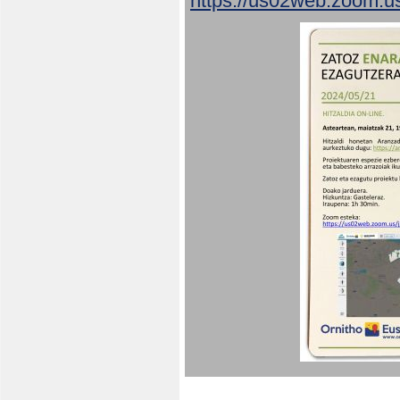
https://us02web.zoom.u