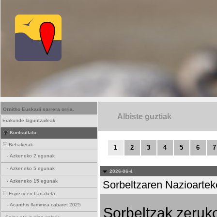
Ornitho Euskadi sarrera orria.
Albiste guztiak
Erakunde laguntzaileak
Kontsultatu
Behaketak
1
2
3
4
5
6
7
-
Azkeneko 2 egunak
-
Azkeneko 5 egunak
2026-06-4
-
Azkeneko 15 egunak
Sorbeltzaren Nazioartek
Espezieen banaketa
-
Acanthis flammea cabaret 2025
Sorbeltzak zeruko