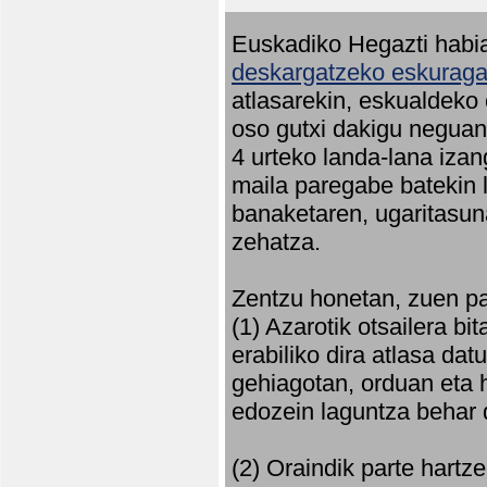
Euskadiko Hegazti habia
deskargatzeko eskuragar
atlasarekin, eskualdeko
oso gutxi dakigu neguan 
4 urteko landa-lana iza
maila paregabe batekin 
banaketaren, ugaritasun
zehatza.
Zentzu honetan, zuen pa
(1) Azarotik otsailera bi
erabiliko dira atlasa d
gehiagotan, orduan eta h
edozein laguntza behar 
(2) Oraindik parte hartz