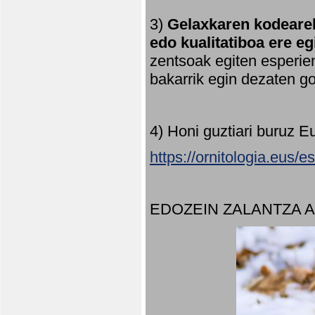
3)
Gelaxkaren kodearek
edo kualitatiboa ere e
zentsoak egiten esperien
bakarrik egin dezaten 
4) Honi guztiari buruz E
https://ornitologia.eus/
EDOZEIN ZALANTZA 