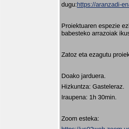
dugu:
https://aranzadi-e
Proiektuaren espezie ez
babesteko arrazoiak ikus
Zatoz eta ezagutu proie
Doako jarduera.
Hizkuntza: Gasteleraz.
Iraupena: 1h 30min.
Zoom esteka: