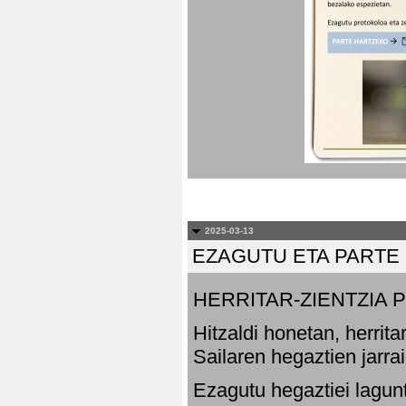
2025-03-13
EZAGUTU ETA PARTE
HERRITAR-ZIENTZIA
Hitzaldi honetan, herrit
Sailaren hegaztien jarr
Ezagutu hegaztiei lagun