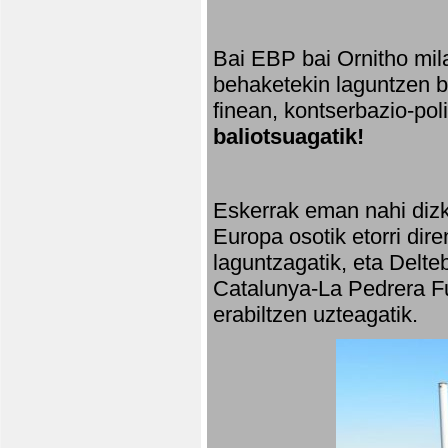
Bai EBP bai Ornitho mila
behaketekin laguntzen ba
finean, kontserbazio-po
baliotsuagatik!
Eskerrak eman nahi dizki
Europa osotik etorri dir
laguntzagatik, eta Delte
Catalunya-La Pedrera Fu
erabiltzen uzteagatik.