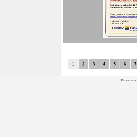
1
2
3
4
5
6
7
Biolovision