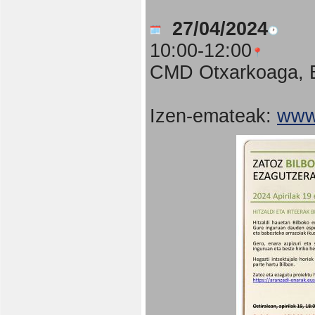
27/04/2024
10:00-12:00
CMD Otxarkoaga, B
Izen-emateak:
www.