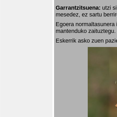
Garrantzitsuena:
utzi s
mesedez, ez sartu berrir
Egoera normaltasunera i
mantenduko zaituztegu. 
Eskerrik asko zuen pazie