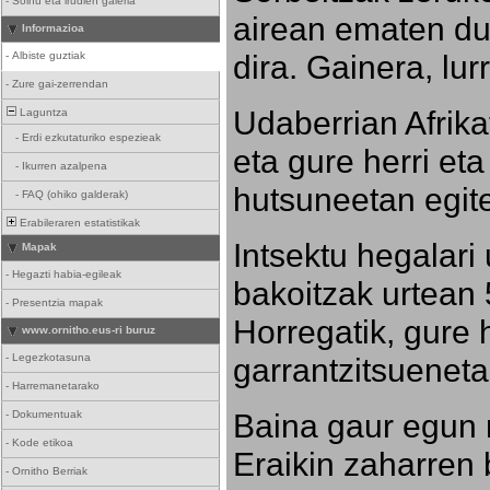
-
Soinu eta irudien galeria
airean ematen dut
Informazioa
dira. Gainera, lu
-
Albiste guztiak
-
Zure gai-zerrendan
Udaberrian Afrikat
Laguntza
-
Erdi ezkutaturiko espezieak
eta gure herri eta 
-
Ikurren azalpena
hutsuneetan egite
-
FAQ (ohiko galderak)
Erabileraren estatistikak
Intsektu hegalari 
Mapak
-
Hegazti habia-egileak
bakoitzak urtean 
-
Presentzia mapak
Horregatik, gure h
www.ornitho.eus-ri buruz
-
Legezkotasuna
garrantzitsueneta
-
Harremanetarako
Baina gaur egun 
-
Dokumentuak
-
Kode etikoa
Eraikin zaharren b
-
Ornitho Berriak