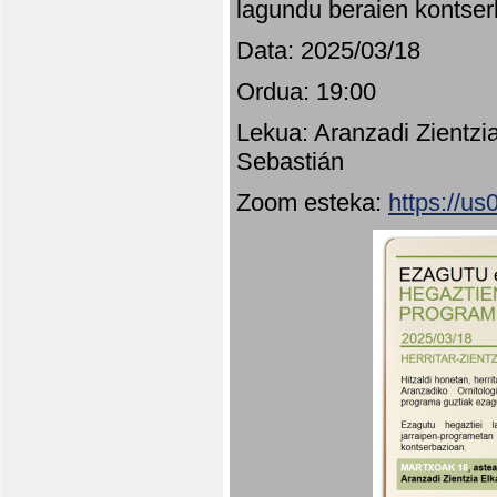
lagundu beraien kontser
Data: 2025/03/18
Ordua: 19:00
Lekua: Aranzadi Zientzi
Sebastián
Zoom esteka:
https://u