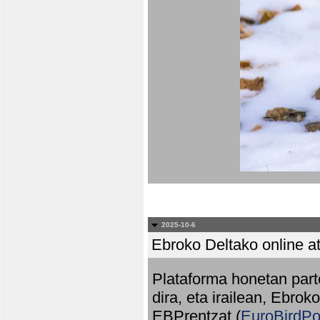
2025-10-6
Ebroko Deltako online at
Plataforma honetan part
dira, eta irailean, Ebrok
EBPrentzat (
EuroBirdPo