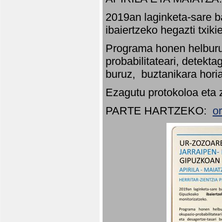
2019an laginketa-sare b
ibaiertzeko hegazti txik
Programa honen helburu
probabilitateari, detekta
buruz, buztanikara hori
Ezagutu protokoloa eta 
PARTE HARTZEKO:
o