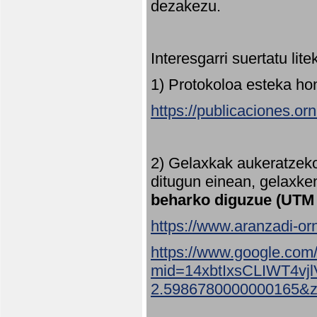
dezakezu.
Interesgarri suertatu lit
1) Protokoloa esteka ho
https://publicaciones.or
2) Gelaxkak aukeratzek
ditugun einean, gelaxke
beharko diguzue (UTM
https://www.aranzadi-orn
https://www.google.com
mid=14xbtIxsCLIWT4v
2.5986780000000165&