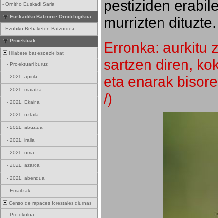
pestiziden erabil
-
Ornitho Euskadi Saria
Euskadiko Batzorde Ornitologikoa
murrizten dituzte.
-
Ezohiko Behaketen Batzordea
Proiektuak
Erronka: aurkitu z
Hilabete bat espezie bat
sartzen diren, k
-
Proiektuari buruz
eta enarak bisore
-
2021, apirila
-
2021, maiatza
/)
-
2021, Ekaina
-
2021, uztaila
-
2021, abuztua
-
2021, iraila
-
2021, urria
-
2021, azaroa
-
2021, abendua
-
Emaitzak
Censo de rapaces forestales diurnas
-
Protokoloa