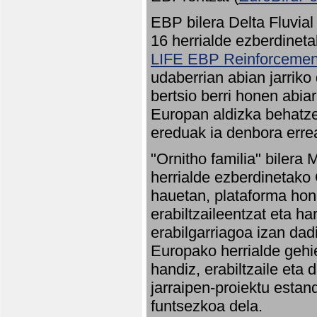
EBP bilera Delta Fluvial
16 herrialde ezberdineta
LIFE EBP Reinforcemen
udaberrian abian jarriko
bertsio berri honen abia
Europan aldizka behatze
ereduak ia denbora errea
"Ornitho familia" bilera 
herrialde ezberdinetako 
hauetan, plataforma hon
erabiltzaileentzat eta h
erabilgarriagoa izan dad
Europako herrialde gehie
handiz, erabiltzaile eta
jarraipen-proiektu estan
funtsezkoa dela.