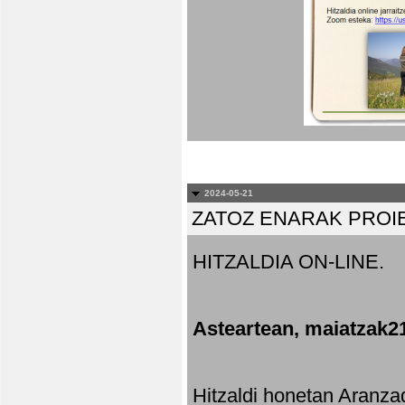
2024-05-21
ZATOZ ENARAK PROI
HITZALDIA ON-LINE.
Asteartean, maiatzak2
Hitzaldi honetan Aranza