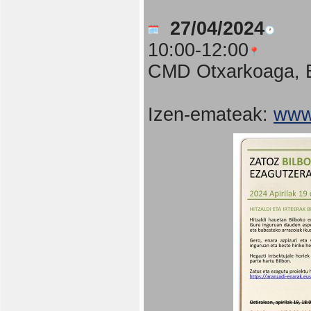
27/04/2024
10:00-12:00
CMD Otxarkoaga, B
Izen-emateak:
www.