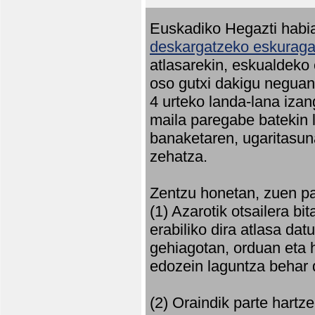
Euskadiko Hegazti habia
deskargatzeko eskuragar
atlasarekin, eskualdeko
oso gutxi dakigu neguan 
4 urteko landa-lana iza
maila paregabe batekin 
banaketaren, ugaritasun
zehatza.
Zentzu honetan, zuen pa
(1) Azarotik otsailera bi
erabiliko dira atlasa d
gehiagotan, orduan eta h
edozein laguntza behar 
(2) Oraindik parte hartz