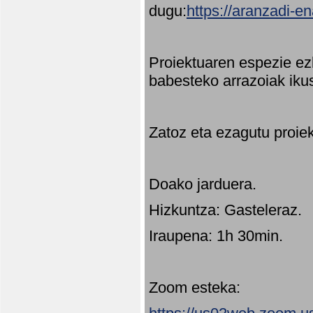
dugu:
https://aranzadi-e
Proiektuaren espezie ez
babesteko arrazoiak ikus
Zatoz eta ezagutu proie
Doako jarduera.
Hizkuntza: Gasteleraz.
Iraupena: 1h 30min.
Zoom esteka: