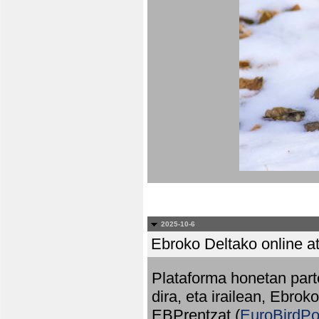
2025-10-6
Ebroko Deltako online at
Plataforma honetan part
dira, eta irailean, Ebrok
EBPrentzat (
EuroBirdPo