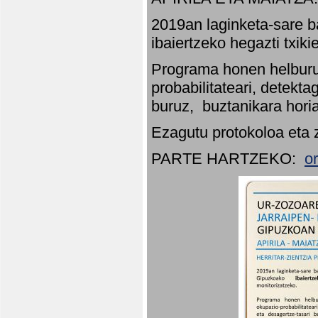
2019an laginketa-sare b
ibaiertzeko hegazti txik
Programa honen helburu
probabilitateari, detekta
buruz, buztanikara hori
Ezagutu protokoloa eta 
PARTE HARTZEKO:
o