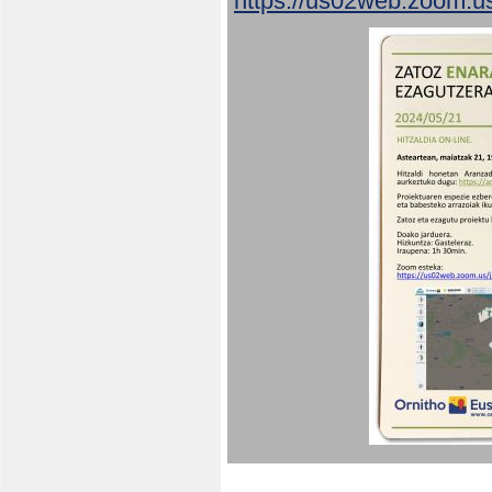
https://us02web.zoom.u