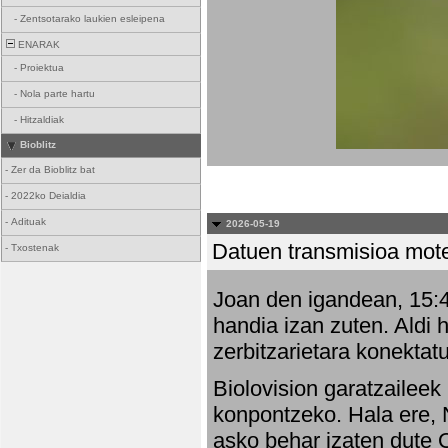
-
Zentsotarako laukien esleipena
ENARAK
-
Proiektua
-
Nola parte hartu
-
Hitzaldiak
Bioblitz
-
Zer da Bioblitz bat
-
2022ko Deialdia
-
Adituak
2026-05-19
Datuen transmisioa mot
-
Txostenak
Joan den igandean, 15:47
handia izan zuten. Aldi 
zerbitzarietara konektatu
Biolovision garatzaileek
konpontzeko. Hala ere, 
asko behar izaten dute 