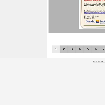
1
2
3
4
5
6
7
Biolovision