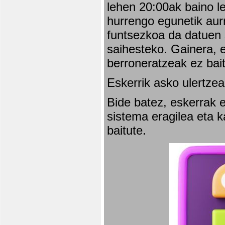
lehen 20:00ak baino l
hurrengo egunetik aurr
funtsezkoa da datuen 
saihesteko. Gainera, e
berroneratzeak ez bai
Eskerrik asko ulertzea
Bide batez, eskerrak e
sistema eragilea eta 
baitute.