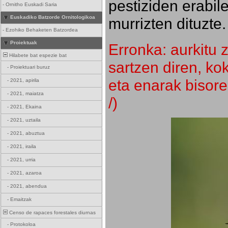
pestiziden erabil
-
Ornitho Euskadi Saria
Euskadiko Batzorde Ornitologikoa
murrizten dituzte.
-
Ezohiko Behaketen Batzordea
Proiektuak
Erronka: aurkitu z
Hilabete bat espezie bat
sartzen diren, k
-
Proiektuari buruz
eta enarak bisore
-
2021, apirila
-
2021, maiatza
/)
-
2021, Ekaina
-
2021, uztaila
-
2021, abuztua
-
2021, iraila
-
2021, urria
-
2021, azaroa
-
2021, abendua
-
Emaitzak
Censo de rapaces forestales diurnas
-
Protokoloa