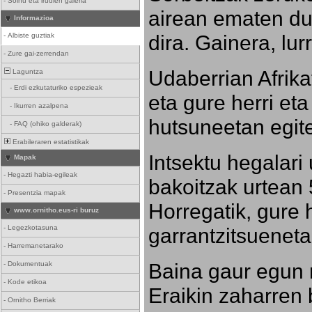
-
Soinu eta irudien galeria
airean ematen dut
Informazioa
dira. Gainera, lu
-
Albiste guztiak
-
Zure gai-zerrendan
Udaberrian Afrikat
Laguntza
-
Erdi ezkutaturiko espezieak
eta gure herri eta 
-
Ikurren azalpena
hutsuneetan egite
-
FAQ (ohiko galderak)
Erabileraren estatistikak
Intsektu hegalari 
Mapak
-
Hegazti habia-egileak
bakoitzak urtean 
-
Presentzia mapak
Horregatik, gure h
www.ornitho.eus-ri buruz
-
Legezkotasuna
garrantzitsueneta
-
Harremanetarako
Baina gaur egun 
-
Dokumentuak
-
Kode etikoa
Eraikin zaharren b
-
Ornitho Berriak