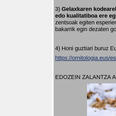
3)
Gelaxkaren kodearek
edo kualitatiboa ere e
zentsoak egiten esperien
bakarrik egin dezaten 
4) Honi guztiari buruz E
https://ornitologia.eus/
EDOZEIN ZALANTZA 