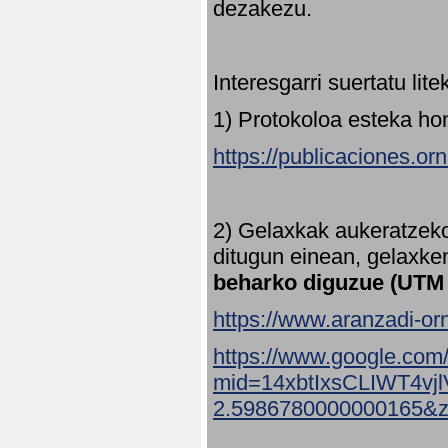
dezakezu.
Interesgarri suertatu lit
1) Protokoloa esteka ho
https://publicaciones.or
2) Gelaxkak aukeratzek
ditugun einean, gelaxke
beharko diguzue (UTM
https://www.aranzadi-orn
https://www.google.com
mid=14xbtIxsCLIWT4v
2.5986780000000165&