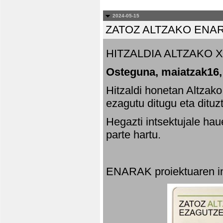
2024-05-15
ZATOZ ALTZAKO ENA
HITZALDIA ALTZAKO X
Osteguna, maiatzak16,
Hitzaldi honetan Altzak
ezagutu ditugu eta dituz
Hegazti intsektujale ha
parte hartu.
ENARAK proiektuaren in