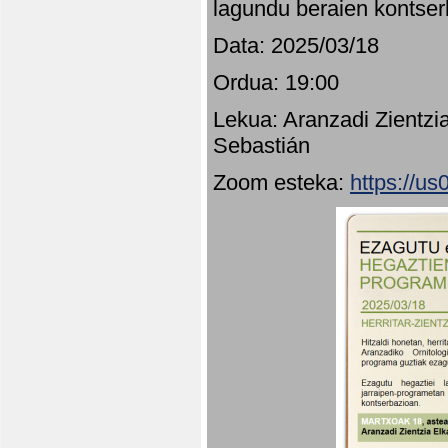
lagundu beraien kontser
Data: 2025/03/18
Ordua: 19:00
Lekua: Aranzadi Zientzi
Sebastián
Zoom esteka:
https://u