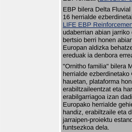
EBP bilera Delta Fluvial
16 herrialde ezberdineta
LIFE EBP Reinforcemen
udaberrian abian jarriko
bertsio berri honen abia
Europan aldizka behatze
ereduak ia denbora errea
"Ornitho familia" bilera 
herrialde ezberdinetako 
hauetan, plataforma hon
erabiltzaileentzat eta h
erabilgarriagoa izan dad
Europako herrialde gehie
handiz, erabiltzaile eta
jarraipen-proiektu estan
funtsezkoa dela.