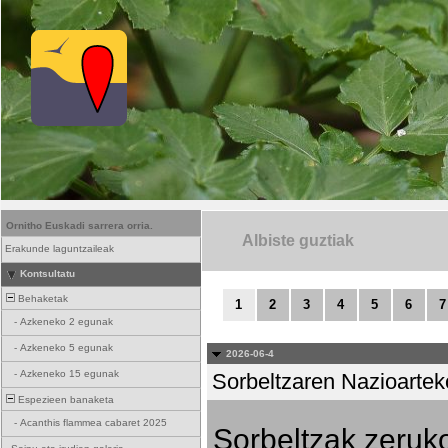
Ornitho Euskadi sarrera orria.
Albiste guztiak
Erakunde laguntzaileak
Kontsultatu
Behaketak
1
2
3
4
5
6
7
-
Azkeneko 2 egunak
-
Azkeneko 5 egunak
2026-06-4
-
Azkeneko 15 egunak
Sorbeltzaren Nazioartek
Espezieen banaketa
-
Acanthis flammea cabaret 2025
Sorbeltzak zeruko