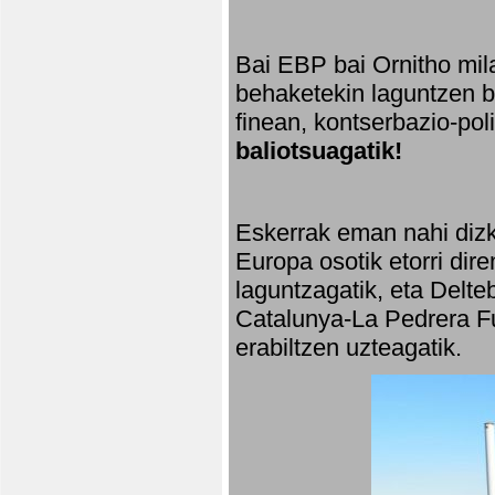
Bai EBP bai Ornitho mila
behaketekin laguntzen ba
finean, kontserbazio-po
baliotsuagatik!
Eskerrak eman nahi dizki
Europa osotik etorri dir
laguntzagatik, eta Delte
Catalunya-La Pedrera Fu
erabiltzen uzteagatik.