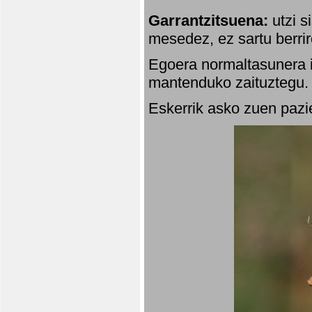
Garrantzitsuena:
utzi s
mesedez, ez sartu berrir
Egoera normaltasunera i
mantenduko zaituztegu. 
Eskerrik asko zuen pazie