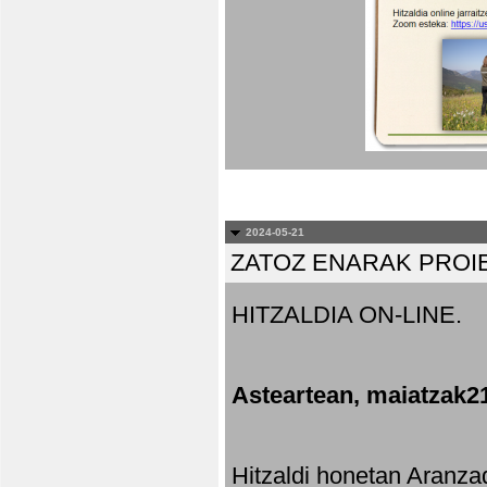
2024-05-21
ZATOZ ENARAK PROI
HITZALDIA ON-LINE.
Asteartean, maiatzak2
Hitzaldi honetan Aranza