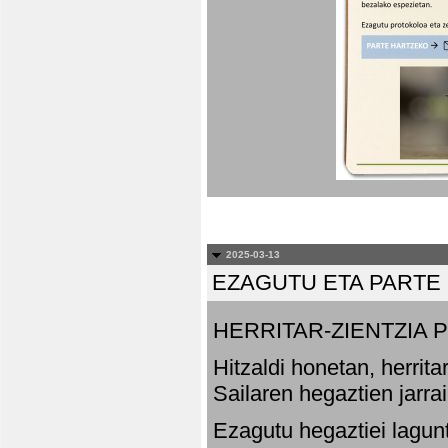
2025-03-13
EZAGUTU ETA PARTE
HERRITAR-ZIENTZIA
Hitzaldi honetan, herrit
Sailaren hegaztien jarr
Ezagutu hegaztiei lagun