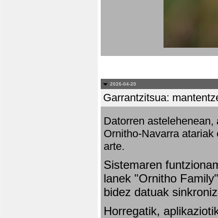
2026-04-20
Garrantzitsua: mantentze
Datorren astelehenean,
Ornitho-Navarra atariak 
arte.
Sistemaren funtziona
lanek "Ornitho Family"
bidez datuak sinkroniz
Horregatik, aplikaziot