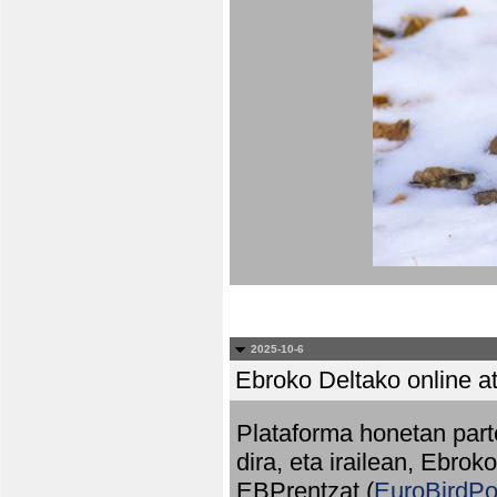
2025-10-6
Ebroko Deltako online at
Plataforma honetan part
dira, eta irailean, Ebrok
EBPrentzat (
EuroBirdPo