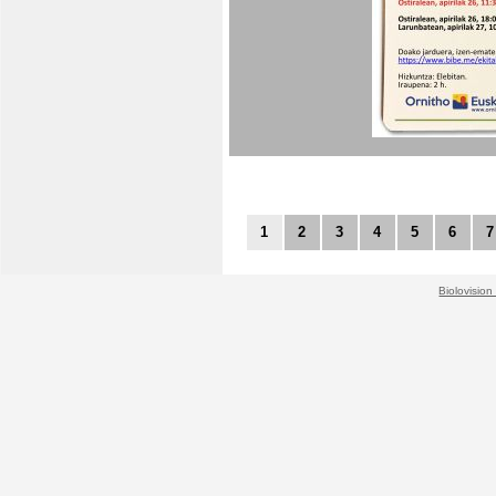
1
2
3
4
5
6
7
Biolovision