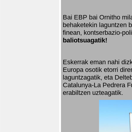
Bai EBP bai Ornitho mila
behaketekin laguntzen ba
finean, kontserbazio-po
baliotsuagatik!
Eskerrak eman nahi dizki
Europa osotik etorri dir
laguntzagatik, eta Delte
Catalunya-La Pedrera Fu
erabiltzen uzteagatik.