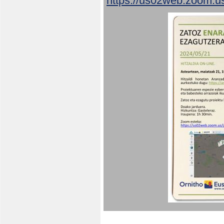
https://us02web.zoom.u