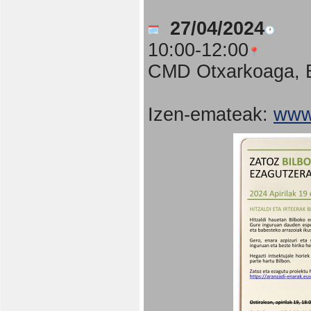
27/04/2024
10:00-12:00
CMD Otxarkoaga, B
Izen-emateak:
www.