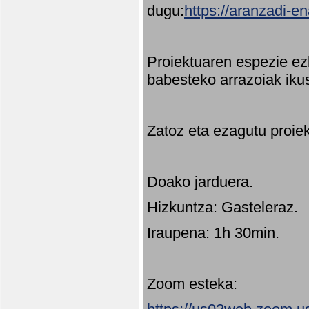
dugu:
https://aranzadi-e
Proiektuaren espezie ez
babesteko arrazoiak ikus
Zatoz eta ezagutu proie
Doako jarduera.
Hizkuntza: Gasteleraz.
Iraupena: 1h 30min.
Zoom esteka: