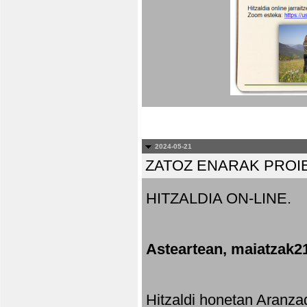
2024-05-21
ZATOZ ENARAK PROI
HITZALDIA ON-LINE.
Asteartean, maiatzak2
Hitzaldi honetan Aranza