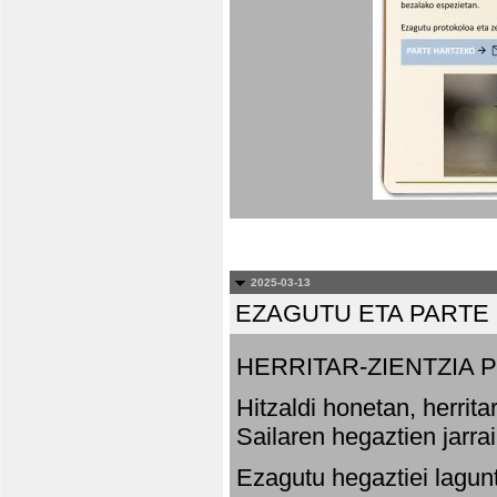
2025-03-13
EZAGUTU ETA PARTE
HERRITAR-ZIENTZIA
Hitzaldi honetan, herrit
Sailaren hegaztien jarr
Ezagutu hegaztiei lagun