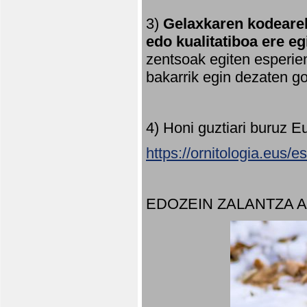
3)
Gelaxkaren kodearek
edo kualitatiboa ere e
zentsoak egiten esperien
bakarrik egin dezaten 
4) Honi guztiari buruz E
https://ornitologia.eus/
EDOZEIN ZALANTZA 