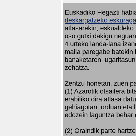
Euskadiko Hegazti habia
deskargatzeko eskuragar
atlasarekin, eskualdeko
oso gutxi dakigu neguan 
4 urteko landa-lana iza
maila paregabe batekin 
banaketaren, ugaritasun
zehatza.
Zentzu honetan, zuen pa
(1) Azarotik otsailera bi
erabiliko dira atlasa d
gehiagotan, orduan eta h
edozein laguntza behar 
(2) Oraindik parte hartz