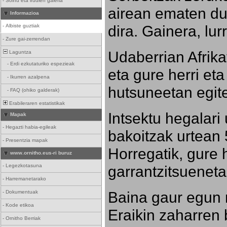
-
Soinu eta irudien galeria
airean ematen dut
Informazioa
dira. Gainera, lu
-
Albiste guztiak
-
Zure gai-zerrendan
Udaberrian Afrikat
Laguntza
-
Erdi ezkutaturiko espezieak
eta gure herri eta 
-
Ikurren azalpena
hutsuneetan egite
-
FAQ (ohiko galderak)
Erabileraren estatistikak
Intsektu hegalari 
Mapak
-
Hegazti habia-egileak
bakoitzak urtean 
-
Presentzia mapak
Horregatik, gure h
www.ornitho.eus-ri buruz
-
Legezkotasuna
garrantzitsueneta
-
Harremanetarako
Baina gaur egun 
-
Dokumentuak
-
Kode etikoa
Eraikin zaharren b
-
Ornitho Berriak