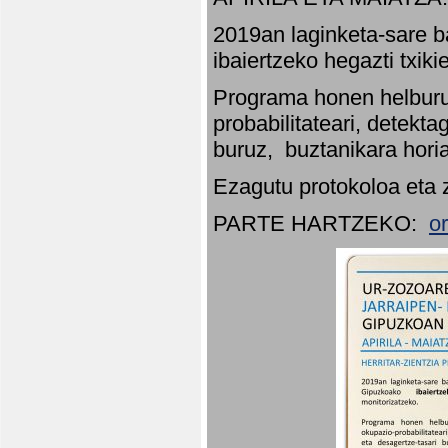
2019an laginketa-sare b
ibaiertzeko hegazti txik
Programa honen helburu
probabilitateari, detekta
buruz, buztanikara hori
Ezagutu protokoloa eta 
PARTE HARTZEKO:
o