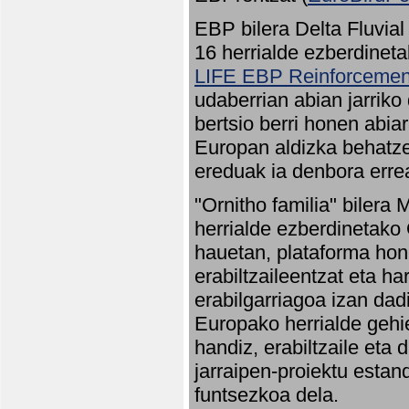
EBP bilera Delta Fluvial
16 herrialde ezberdineta
LIFE EBP Reinforcemen
udaberrian abian jarriko
bertsio berri honen abia
Europan aldizka behatze
ereduak ia denbora errea
"Ornitho familia" bilera 
herrialde ezberdinetako 
hauetan, plataforma hon
erabiltzaileentzat eta h
erabilgarriagoa izan dad
Europako herrialde gehie
handiz, erabiltzaile eta
jarraipen-proiektu estan
funtsezkoa dela.