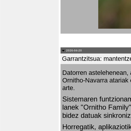
2026-04-20
Garrantzitsua: mantentze
Datorren astelehenean,
Ornitho-Navarra atariak 
arte.
Sistemaren funtziona
lanek "Ornitho Family"
bidez datuak sinkroniz
Horregatik, aplikaziot