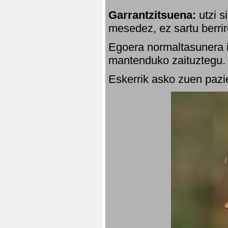
Garrantzitsuena:
utzi s
mesedez, ez sartu berrir
Egoera normaltasunera i
mantenduko zaituztegu. 
Eskerrik asko zuen pazie