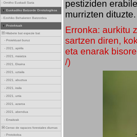
pestiziden erabil
-
Ornitho Euskadi Saria
Euskadiko Batzorde Ornitologikoa
murrizten dituzte.
-
Ezohiko Behaketen Batzordea
Proiektuak
Erronka: aurkitu z
Hilabete bat espezie bat
sartzen diren, k
-
Proiektuari buruz
eta enarak bisore
-
2021, apirila
-
2021, maiatza
/)
-
2021, Ekaina
-
2021, uztaila
-
2021, abuztua
-
2021, iraila
-
2021, urria
-
2021, azaroa
-
2021, abendua
-
Emaitzak
Censo de rapaces forestales diurnas
-
Protokoloa