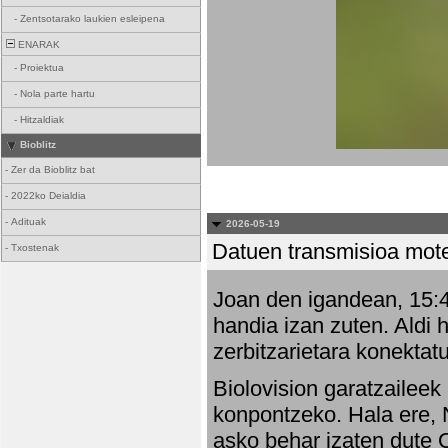
-
Zentsotarako laukien esleipena
ENARAK
-
Proiektua
-
Nola parte hartu
-
Hitzaldiak
Bioblitz
-
Zer da Bioblitz bat
-
2022ko Deialdia
-
Adituak
2026-05-19
Datuen transmisioa mot
-
Txostenak
Joan den igandean, 15:47
handia izan zuten. Aldi 
zerbitzarietara konektatu
Biolovision garatzaileek
konpontzeko. Hala ere, 
asko behar izaten dute 