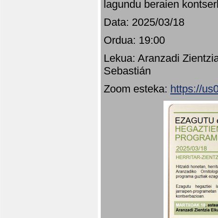
lagundu beraien kontser
Data: 2025/03/18
Ordua: 19:00
Lekua: Aranzadi Zientzi
Sebastián
Zoom esteka:
https://u