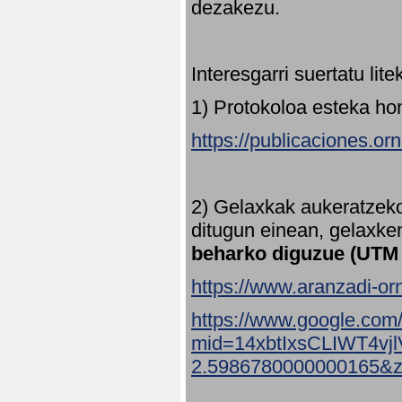
dezakezu.
Interesgarri suertatu lit
1) Protokoloa esteka ho
https://publicaciones.or
2) Gelaxkak aukeratzek
ditugun einean, gelaxke
beharko diguzue (UTM
https://www.aranzadi-orn
https://www.google.com
mid=14xbtIxsCLIWT4v
2.5986780000000165&