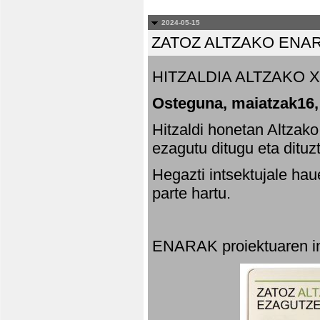
2024-05-15
ZATOZ ALTZAKO ENA
HITZALDIA ALTZAKO X
Osteguna, maiatzak16,
Hitzaldi honetan Altzak
ezagutu ditugu eta dituz
Hegazti intsektujale ha
parte hartu.
ENARAK proiektuaren in