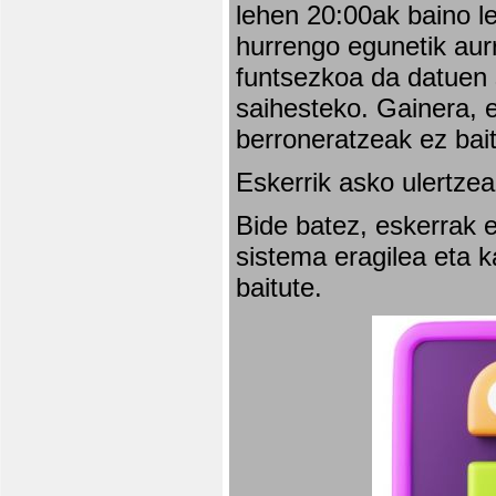
lehen 20:00ak baino l
hurrengo egunetik aurr
funtsezkoa da datuen 
saihesteko. Gainera, e
berroneratzeak ez bai
Eskerrik asko ulertzea
Bide batez, eskerrak e
sistema eragilea eta 
baitute.