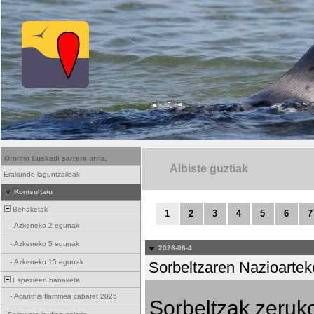
Ornitho Euskadi sarrera orria.
Albiste guztiak
Erakunde laguntzaileak
Kontsultatu
Behaketak
1
2
3
4
5
6
7
-
Azkeneko 2 egunak
-
Azkeneko 5 egunak
2026-06-4
-
Azkeneko 15 egunak
Sorbeltzaren Nazioartek
Espezieen banaketa
-
Acanthis flammea cabaret 2025
Sorbeltzak zeruko