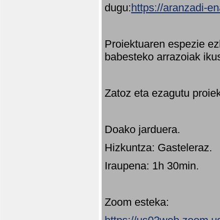
dugu:
https://aranzadi-e
Proiektuaren espezie ez
babesteko arrazoiak ikus
Zatoz eta ezagutu proie
Doako jarduera.
Hizkuntza: Gasteleraz.
Iraupena: 1h 30min.
Zoom esteka: