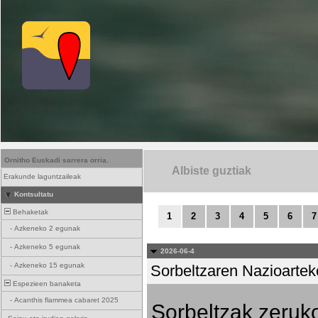
Ornitho Euskadi sarrera orria.
Albiste guztiak
Erakunde laguntzaileak
Kontsultatu
Behaketak
1
2
3
4
5
6
7
-
Azkeneko 2 egunak
-
Azkeneko 5 egunak
2026-06-4
-
Azkeneko 15 egunak
Sorbeltzaren Nazioartek
Espezieen banaketa
-
Acanthis flammea cabaret 2025
Sorbeltzak zeruko