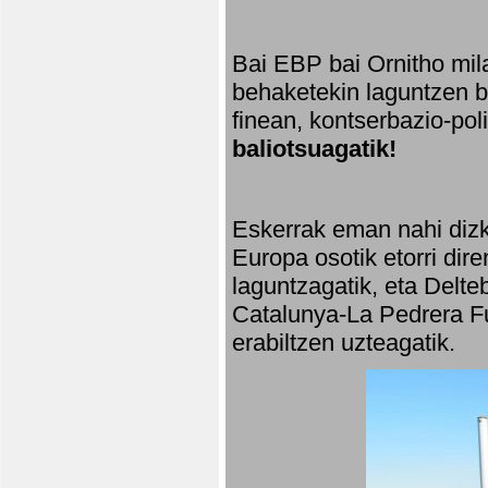
Bai EBP bai Ornitho mila
behaketekin laguntzen ba
finean, kontserbazio-po
baliotsuagatik!
Eskerrak eman nahi dizki
Europa osotik etorri dir
laguntzagatik, eta Delte
Catalunya-La Pedrera Fu
erabiltzen uzteagatik.