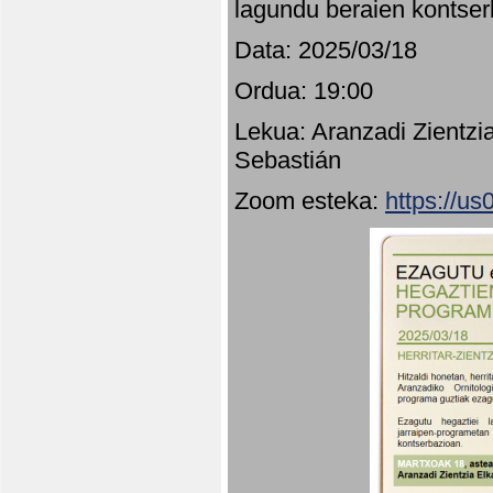
lagundu beraien kontser
Data: 2025/03/18
Ordua: 19:00
Lekua: Aranzadi Zientzi
Sebastián
Zoom esteka:
https://u