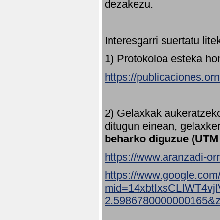
dezakezu.
Interesgarri suertatu lit
1) Protokoloa esteka ho
https://publicaciones.or
2) Gelaxkak aukeratzek
ditugun einean, gelaxke
beharko diguzue (UTM
https://www.aranzadi-orn
https://www.google.com
mid=14xbtIxsCLIWT4v
2.5986780000000165&