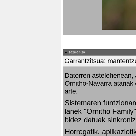
2026-04-20
Garrantzitsua: mantentze
Datorren astelehenean,
Ornitho-Navarra atariak 
arte.
Sistemaren funtziona
lanek "Ornitho Family"
bidez datuak sinkroniz
Horregatik, aplikaziot