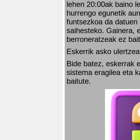
lehen 20:00ak baino l
hurrengo egunetik aurr
funtsezkoa da datuen 
saihesteko. Gainera, e
berroneratzeak ez bai
Eskerrik asko ulertzea
Bide batez, eskerrak e
sistema eragilea eta 
baitute.