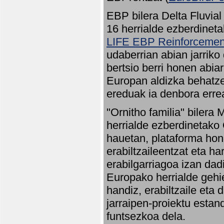
EBP bilera Delta Fluvial
16 herrialde ezberdineta
LIFE EBP Reinforcemen
udaberrian abian jarriko
bertsio berri honen abia
Europan aldizka behatze
ereduak ia denbora errea
"Ornitho familia" bilera 
herrialde ezberdinetako 
hauetan, plataforma hon
erabiltzaileentzat eta h
erabilgarriagoa izan dad
Europako herrialde gehie
handiz, erabiltzaile eta
jarraipen-proiektu estan
funtsezkoa dela.