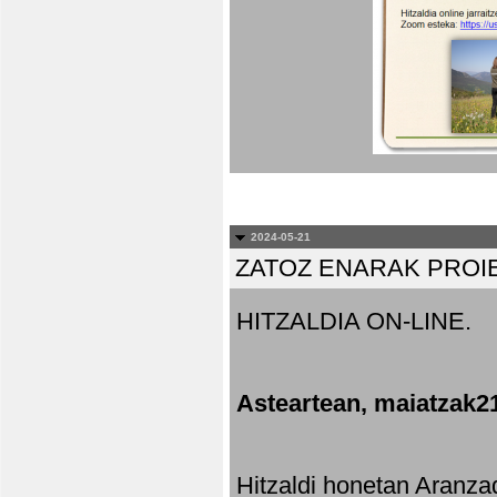
2024-05-21
ZATOZ ENARAK PROI
HITZALDIA ON-LINE.
Asteartean, maiatzak2
Hitzaldi honetan Aranza