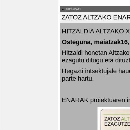
2024-05-15
ZATOZ ALTZAKO ENA
HITZALDIA ALTZAKO X
Osteguna, maiatzak16,
Hitzaldi honetan Altzak
ezagutu ditugu eta dituz
Hegazti intsektujale ha
parte hartu.
ENARAK proiektuaren in