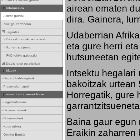
-
Soinu eta irudien galeria
airean ematen dut
Informazioa
dira. Gainera, lu
-
Albiste guztiak
-
Zure gai-zerrendan
Udaberrian Afrikat
Laguntza
-
Erdi ezkutaturiko espezieak
eta gure herri eta 
-
Ikurren azalpena
hutsuneetan egite
-
FAQ (ohiko galderak)
Erabileraren estatistikak
Intsektu hegalari 
Mapak
-
Hegazti habia-egileak
bakoitzak urtean 
-
Presentzia mapak
Horregatik, gure h
www.ornitho.eus-ri buruz
-
Legezkotasuna
garrantzitsueneta
-
Harremanetarako
Baina gaur egun 
-
Dokumentuak
-
Kode etikoa
Eraikin zaharren b
-
Ornitho Berriak