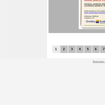
1
2
3
4
5
6
7
Biolovision