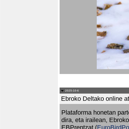
2025-10-6
Ebroko Deltako online at
Plataforma honetan part
dira, eta irailean, Ebrok
EBPrentzat (
EuroBirdPo