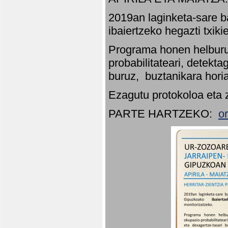
2019an laginketa-sare b
ibaiertzeko hegazti txik
Programa honen helburu
probabilitateari, detekta
buruz, buztanikara hori
Ezagutu protokoloa eta 
PARTE HARTZEKO:
o