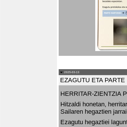
2025-03-13
EZAGUTU ETA PARTE
HERRITAR-ZIENTZIA
Hitzaldi honetan, herrit
Sailaren hegaztien jarr
Ezagutu hegaztiei lagun