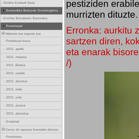
pestiziden erabil
-
Ornitho Euskadi Saria
Euskadiko Batzorde Ornitologikoa
murrizten dituzte.
-
Ezohiko Behaketen Batzordea
Proiektuak
Erronka: aurkitu z
Hilabete bat espezie bat
sartzen diren, k
-
Proiektuari buruz
eta enarak bisore
-
2021, apirila
-
2021, maiatza
/)
-
2021, Ekaina
-
2021, uztaila
-
2021, abuztua
-
2021, iraila
-
2021, urria
-
2021, azaroa
-
2021, abendua
-
Emaitzak
Censo de rapaces forestales diurnas
-
Protokoloa