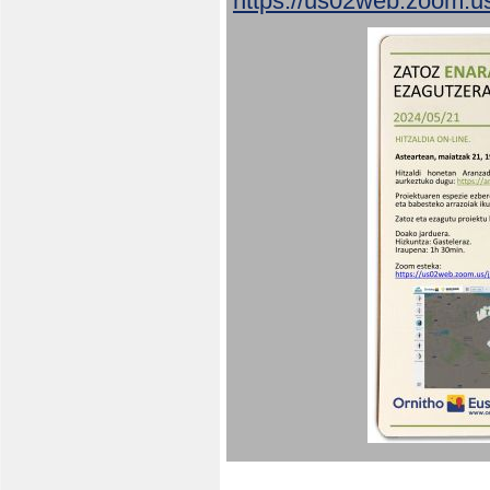
https://us02web.zoom.u