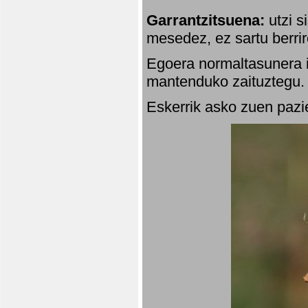
Garrantzitsuena:
utzi s
mesedez, ez sartu berrir
Egoera normaltasunera i
mantenduko zaituztegu. 
Eskerrik asko zuen pazie