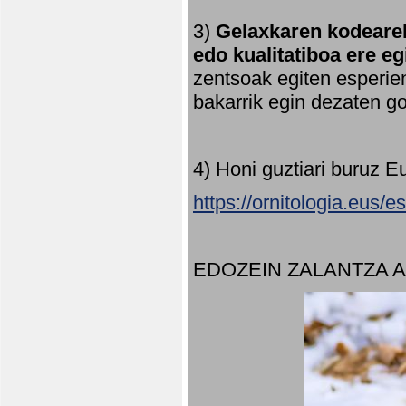
3)
Gelaxkaren kodearek
edo kualitatiboa ere e
zentsoak egiten esperien
bakarrik egin dezaten 
4) Honi guztiari buruz E
https://ornitologia.eus/
EDOZEIN ZALANTZA 