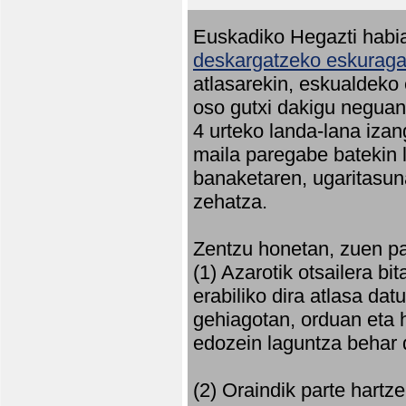
Euskadiko Hegazti habia
deskargatzeko eskuragar
atlasarekin, eskualdeko
oso gutxi dakigu neguan 
4 urteko landa-lana iza
maila paregabe batekin 
banaketaren, ugaritasun
zehatza.
Zentzu honetan, zuen pa
(1) Azarotik otsailera bi
erabiliko dira atlasa d
gehiagotan, orduan eta h
edozein laguntza behar 
(2) Oraindik parte hartz