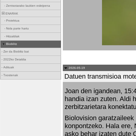
-
Zentsotarako laukien esleipena
ENARAK
-
Proiektua
-
Nola parte hartu
-
Hitzaldiak
Bioblitz
-
Zer da Bioblitz bat
-
2022ko Deialdia
-
Adituak
2026-05-19
Datuen transmisioa mot
-
Txostenak
Joan den igandean, 15:47
handia izan zuten. Aldi 
zerbitzarietara konektatu
Biolovision garatzaileek
konpontzeko. Hala ere, 
asko behar izaten dute 