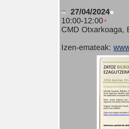
27/04/2024
10:00-12:00
CMD Otxarkoaga, B
Izen-emateak:
www.