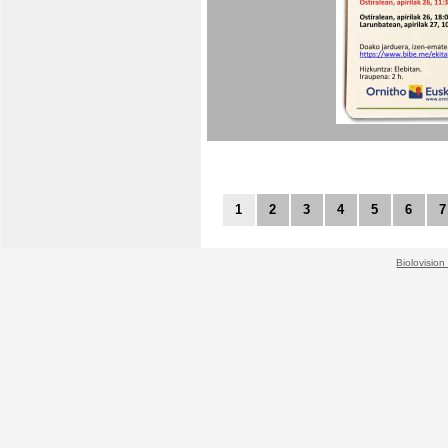
1
2
3
4
5
6
7
Biolovision