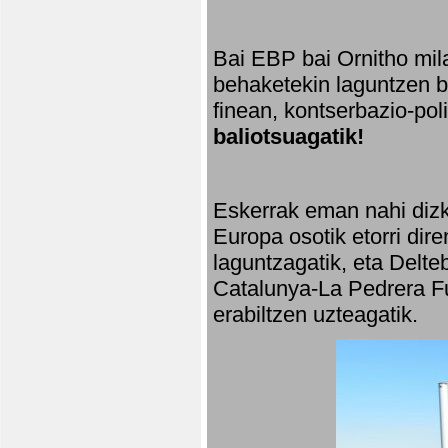
Bai EBP bai Ornitho mila
behaketekin laguntzen ba
finean, kontserbazio-po
baliotsuagatik!
Eskerrak eman nahi dizki
Europa osotik etorri dir
laguntzagatik, eta Delte
Catalunya-La Pedrera Fu
erabiltzen uzteagatik.