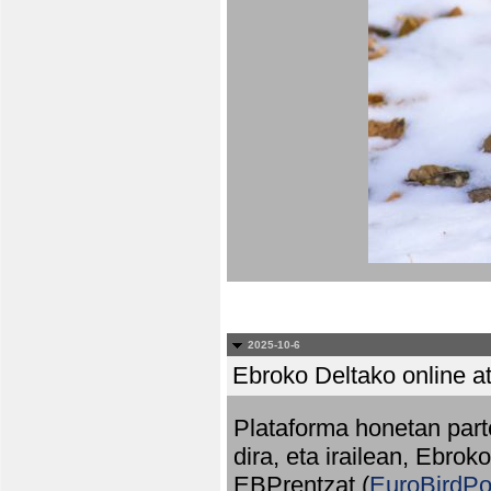
2025-10-6
Ebroko Deltako online at
Plataforma honetan part
dira, eta irailean, Ebrok
EBPrentzat (
EuroBirdPo