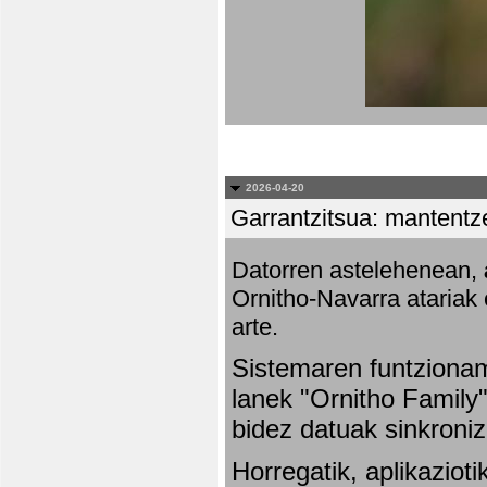
2026-04-20
Garrantzitsua: mantentze
Datorren astelehenean,
Ornitho-Navarra atariak 
arte.
Sistemaren funtziona
lanek "Ornitho Family"
bidez datuak sinkroniz
Horregatik, aplikaziot