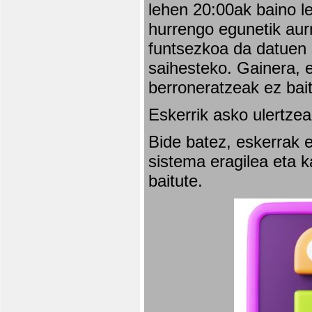
lehen 20:00ak baino l
hurrengo egunetik aurr
funtsezkoa da datuen 
saihesteko. Gainera, e
berroneratzeak ez bai
Eskerrik asko ulertzea
Bide batez, eskerrak e
sistema eragilea eta 
baitute.