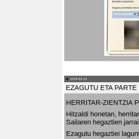
2025-03-13
EZAGUTU ETA PARTE
HERRITAR-ZIENTZIA
Hitzaldi honetan, herrit
Sailaren hegaztien jarr
Ezagutu hegaztiei lagun