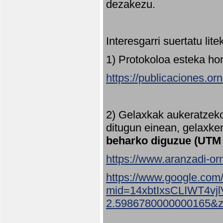
dezakezu.
Interesgarri suertatu lit
1) Protokoloa esteka ho
https://publicaciones.or
2) Gelaxkak aukeratzek
ditugun einean, gelaxke
beharko diguzue (UTM
https://www.aranzadi-orn
https://www.google.com
mid=14xbtIxsCLIWT4v
2.5986780000000165&