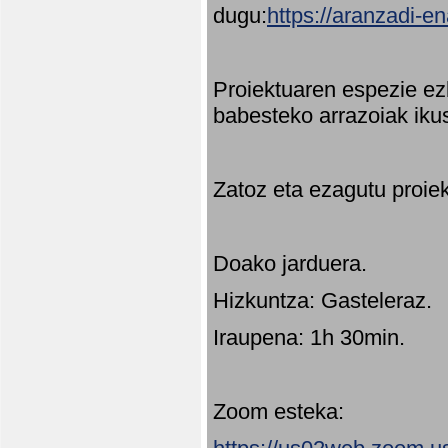
dugu:
https://aranzadi-e
Proiektuaren espezie ez
babesteko arrazoiak ikus
Zatoz eta ezagutu proie
Doako jarduera.
Hizkuntza: Gasteleraz.
Iraupena: 1h 30min.
Zoom esteka: