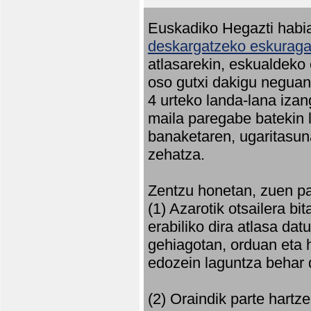
Euskadiko Hegazti habia
deskargatzeko eskuragar
atlasarekin, eskualdeko
oso gutxi dakigu neguan 
4 urteko landa-lana iza
maila paregabe batekin 
banaketaren, ugaritasun
zehatza.
Zentzu honetan, zuen pa
(1) Azarotik otsailera bi
erabiliko dira atlasa d
gehiagotan, orduan eta h
edozein laguntza behar 
(2) Oraindik parte hartz