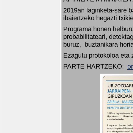
2019an laginketa-sare b
ibaiertzeko hegazti txik
Programa honen helburu
probabilitateari, detekta
buruz, buztanikara hori
Ezagutu protokoloa eta 
PARTE HARTZEKO:
o