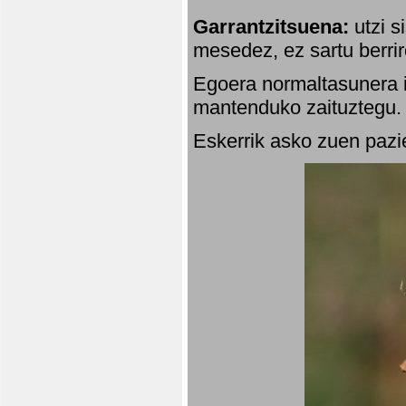
Garrantzitsuena:
utzi s
mesedez, ez sartu berrir
Egoera normaltasunera i
mantenduko zaituztegu. 
Eskerrik asko zuen pazie