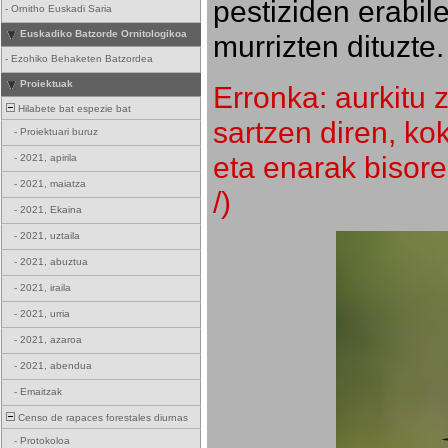
pestiziden erabil
-
Ornitho Euskadi Saria
Euskadiko Batzorde Ornitologikoa
murrizten dituzte.
-
Ezohiko Behaketen Batzordea
Proiektuak
Erronka: aurkitu z
Hilabete bat espezie bat
sartzen diren, k
-
Proiektuari buruz
eta enarak bisore
-
2021, apirila
-
2021, maiatza
/)
-
2021, Ekaina
-
2021, uztaila
-
2021, abuztua
-
2021, iraila
-
2021, urria
-
2021, azaroa
-
2021, abendua
-
Emaitzak
Censo de rapaces forestales diurnas
-
Protokoloa