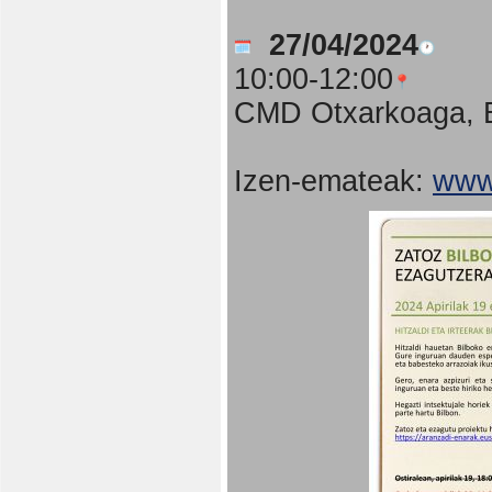
27/04/2024
10:00-12:00
CMD Otxarkoaga, B
Izen-emateak:
www.