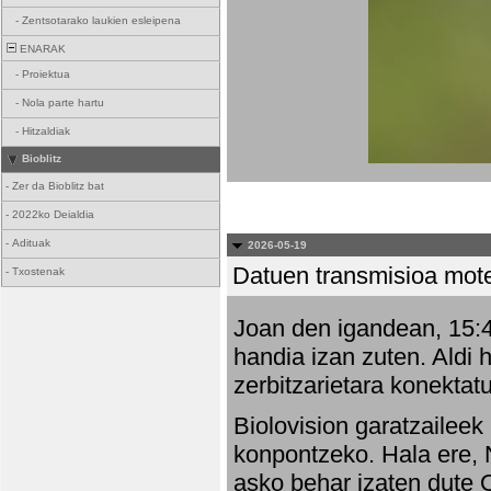
-
Zentsotarako laukien esleipena
ENARAK
-
Proiektua
-
Nola parte hartu
-
Hitzaldiak
Bioblitz
-
Zer da Bioblitz bat
-
2022ko Deialdia
-
Adituak
2026-05-19
Datuen transmisioa mot
-
Txostenak
Joan den igandean, 15:47
handia izan zuten. Aldi 
zerbitzarietara konektatu
Biolovision garatzaileek
konpontzeko. Hala ere, 
asko behar izaten dute 