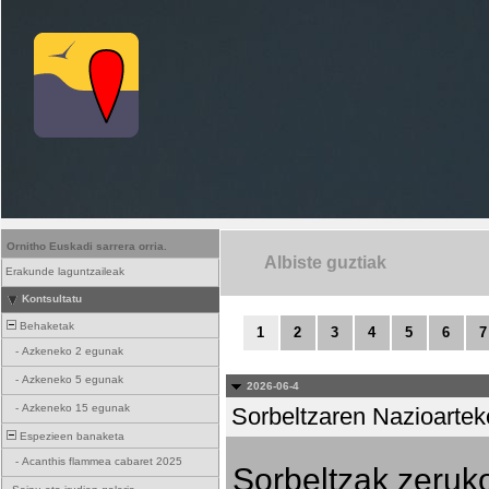
Ornitho Euskadi sarrera orria.
Albiste guztiak
Erakunde laguntzaileak
Kontsultatu
Behaketak
1
2
3
4
5
6
7
-
Azkeneko 2 egunak
-
Azkeneko 5 egunak
2026-06-4
-
Azkeneko 15 egunak
Sorbeltzaren Nazioartek
Espezieen banaketa
-
Acanthis flammea cabaret 2025
Sorbeltzak zeruko