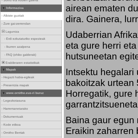
-
Soinu eta irudien galeria
airean ematen dut
Informazioa
dira. Gainera, lu
-
Albiste guztiak
-
Zure gai-zerrendan
Udaberrian Afrikat
Laguntza
-
Erdi ezkutaturiko espezieak
eta gure herri eta 
-
Ikurren azalpena
hutsuneetan egite
-
FAQ (ohiko galderak)
Erabileraren estatistikak
Intsektu hegalari 
Mapak
-
Hegazti habia-egileak
bakoitzak urtean 
-
Presentzia mapak
Horregatik, gure h
www.ornitho.eus-ri buruz
-
Legezkotasuna
garrantzitsueneta
-
Harremanetarako
Baina gaur egun 
-
Dokumentuak
-
Kode etikoa
Eraikin zaharren b
-
Ornitho Berriak