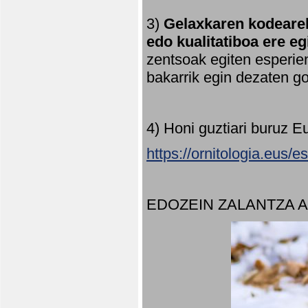
3)
Gelaxkaren kodearek
edo kualitatiboa ere e
zentsoak egiten esperien
bakarrik egin dezaten 
4) Honi guztiari buruz E
https://ornitologia.eus/
EDOZEIN ZALANTZA 