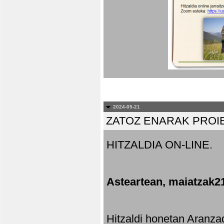
2024-05-21
ZATOZ ENARAK PROI
HITZALDIA ON-LINE.
Asteartean, maiatzak2
Hitzaldi honetan Aranza