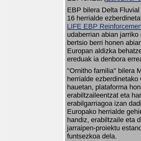
EBP bilera Delta Fluvial
16 herrialde ezberdineta
LIFE EBP Reinforcemen
udaberrian abian jarriko
bertsio berri honen abia
Europan aldizka behatze
ereduak ia denbora errea
"Ornitho familia" bilera 
herrialde ezberdinetako 
hauetan, plataforma hon
erabiltzaileentzat eta h
erabilgarriagoa izan dad
Europako herrialde gehie
handiz, erabiltzaile eta
jarraipen-proiektu estan
funtsezkoa dela.