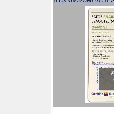
https://us02web.zoom.u