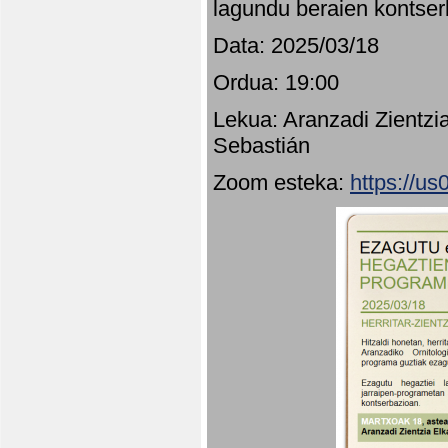
lagundu beraien kontser
Data: 2025/03/18
Ordua: 19:00
Lekua: Aranzadi Zientzi
Sebastián
Zoom esteka:
https://u