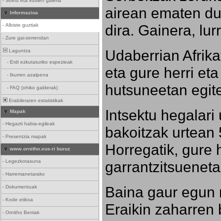
-
Soinu eta irudien galeria
airean ematen dut
Informazioa
dira. Gainera, lu
-
Albiste guztiak
-
Zure gai-zerrendan
Udaberrian Afrikat
Laguntza
-
Erdi ezkutaturiko espezieak
eta gure herri eta 
-
Ikurren azalpena
hutsuneetan egite
-
FAQ (ohiko galderak)
Erabileraren estatistikak
Intsektu hegalari 
Mapak
-
Hegazti habia-egileak
bakoitzak urtean 
-
Presentzia mapak
Horregatik, gure h
www.ornitho.eus-ri buruz
-
Legezkotasuna
garrantzitsueneta
-
Harremanetarako
Baina gaur egun 
-
Dokumentuak
-
Kode etikoa
Eraikin zaharren b
-
Ornitho Berriak