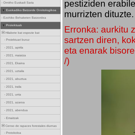
pestiziden erabil
-
Ornitho Euskadi Saria
Euskadiko Batzorde Ornitologikoa
murrizten dituzte.
-
Ezohiko Behaketen Batzordea
Proiektuak
Erronka: aurkitu z
Hilabete bat espezie bat
sartzen diren, k
-
Proiektuari buruz
eta enarak bisore
-
2021, apirila
-
2021, maiatza
/)
-
2021, Ekaina
-
2021, uztaila
-
2021, abuztua
-
2021, iraila
-
2021, urria
-
2021, azaroa
-
2021, abendua
-
Emaitzak
Censo de rapaces forestales diurnas
-
Protokoloa