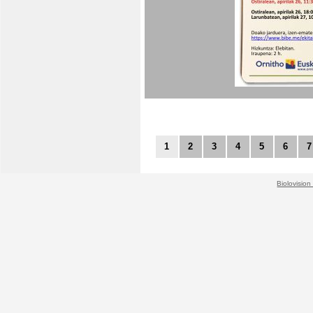
1
2
3
4
5
6
7
Biolovision