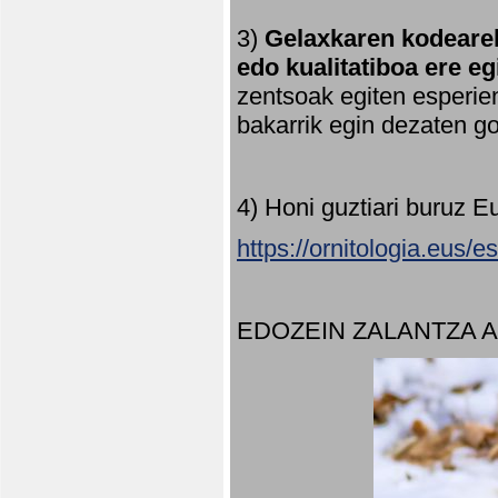
3)
Gelaxkaren kodearek
edo kualitatiboa ere e
zentsoak egiten esperien
bakarrik egin dezaten 
4) Honi guztiari buruz E
https://ornitologia.eus/
EDOZEIN ZALANTZA 