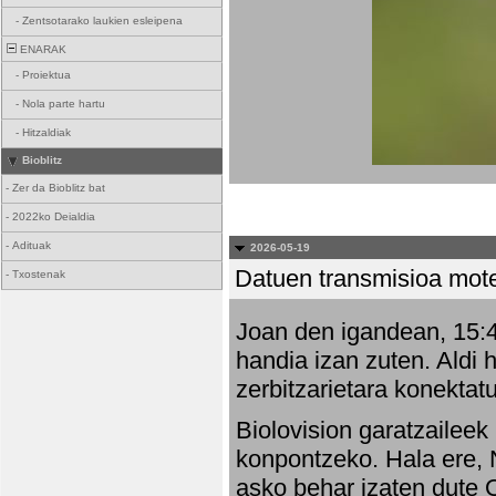
-
Zentsotarako laukien esleipena
ENARAK
-
Proiektua
-
Nola parte hartu
-
Hitzaldiak
Bioblitz
-
Zer da Bioblitz bat
-
2022ko Deialdia
-
Adituak
2026-05-19
Datuen transmisioa mot
-
Txostenak
Joan den igandean, 15:47
handia izan zuten. Aldi 
zerbitzarietara konektatu
Biolovision garatzaileek
konpontzeko. Hala ere, 
asko behar izaten dute 