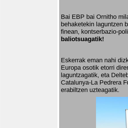
Bai EBP bai Ornitho mila
behaketekin laguntzen ba
finean, kontserbazio-po
baliotsuagatik!
Eskerrak eman nahi dizki
Europa osotik etorri dir
laguntzagatik, eta Delte
Catalunya-La Pedrera Fu
erabiltzen uzteagatik.