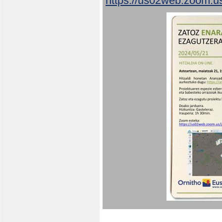
https://us02web.zoom.u