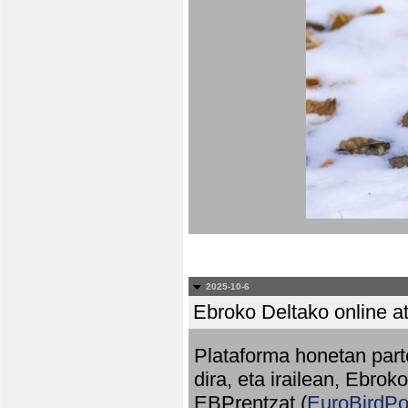
2025-10-6
Ebroko Deltako online at
Plataforma honetan part
dira, eta irailean, Ebrok
EBPrentzat (
EuroBirdPo