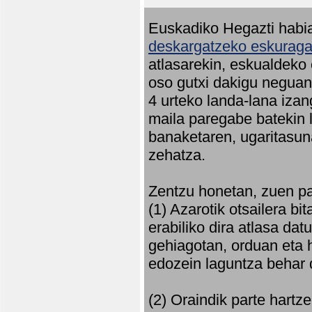
Euskadiko Hegazti habia
deskargatzeko eskuragar
atlasarekin, eskualdeko
oso gutxi dakigu neguan 
4 urteko landa-lana iza
maila paregabe batekin 
banaketaren, ugaritasun
zehatza.
Zentzu honetan, zuen pa
(1) Azarotik otsailera bi
erabiliko dira atlasa d
gehiagotan, orduan eta h
edozein laguntza behar 
(2) Oraindik parte hartz