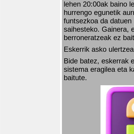
lehen 20:00ak baino l
hurrengo egunetik aurr
funtsezkoa da datuen 
saihesteko. Gainera, e
berroneratzeak ez bai
Eskerrik asko ulertzea
Bide batez, eskerrak e
sistema eragilea eta 
baitute.