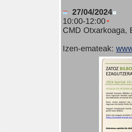
27/04/2024
10:00-12:00
CMD Otxarkoaga, B
Izen-emateak:
www.