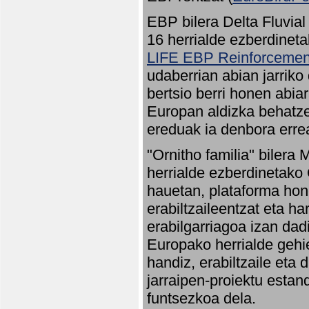
EBP bilera Delta Fluvial
16 herrialde ezberdineta
LIFE EBP Reinforcemen
udaberrian abian jarriko
bertsio berri honen abia
Europan aldizka behatze
ereduak ia denbora errea
"Ornitho familia" bilera 
herrialde ezberdinetako 
hauetan, plataforma hon
erabiltzaileentzat eta h
erabilgarriagoa izan dad
Europako herrialde gehie
handiz, erabiltzaile eta
jarraipen-proiektu estan
funtsezkoa dela.