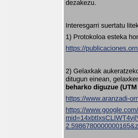
dezakezu.
Interesgarri suertatu lit
1) Protokoloa esteka ho
https://publicaciones.or
2) Gelaxkak aukeratzek
ditugun einean, gelaxke
beharko diguzue (UTM
https://www.aranzadi-orn
https://www.google.com
mid=14xbtIxsCLIWT4v
2.5986780000000165&