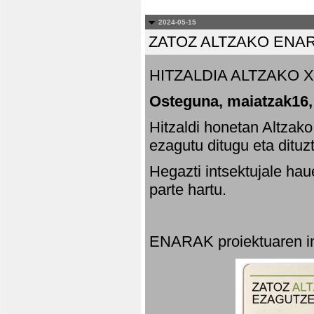
2024-05-15
ZATOZ ALTZAKO ENA
HITZALDIA ALTZAKO X
Osteguna, maiatzak16,
Hitzaldi honetan Altzak
ezagutu ditugu eta dituz
Hegazti intsektujale ha
parte hartu.
ENARAK proiektuaren in