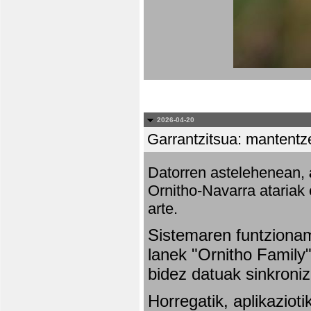
2026-04-20
Garrantzitsua: mantentze
Datorren astelehenean,
Ornitho-Navarra atariak 
arte.
Sistemaren funtziona
lanek "Ornitho Family"
bidez datuak sinkroniz
Horregatik, aplikaziot