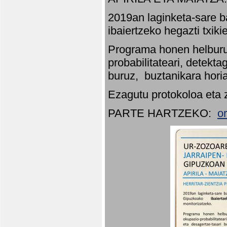
2019an laginketa-sare b
ibaiertzeko hegazti txik
Programa honen helburu
probabilitateari, detekta
buruz, buztanikara hori
Ezagutu protokoloa eta 
PARTE HARTZEKO:
o