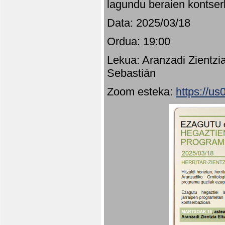
lagundu beraien kontser
Data: 2025/03/18
Ordua: 19:00
Lekua: Aranzadi Zientzi
Sebastián
Zoom esteka:
https://u