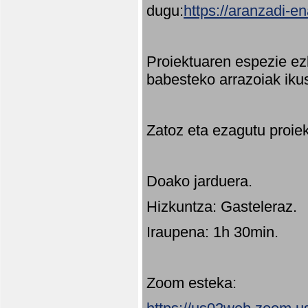
dugu:
https://aranzadi-e
Proiektuaren espezie ez
babesteko arrazoiak ikus
Zatoz eta ezagutu proie
Doako jarduera.
Hizkuntza: Gasteleraz.
Iraupena: 1h 30min.
Zoom esteka: