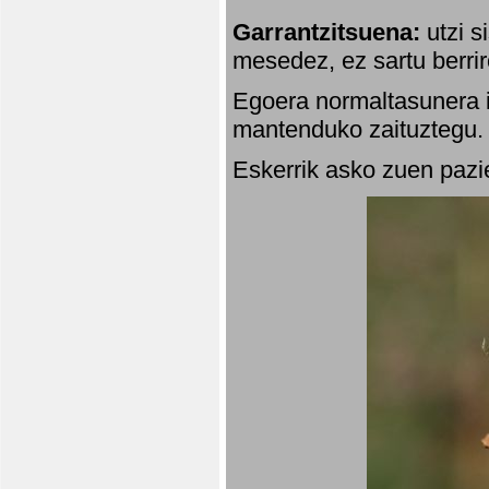
Garrantzitsuena:
utzi s
mesedez, ez sartu berrir
Egoera normaltasunera i
mantenduko zaituztegu. 
Eskerrik asko zuen pazie