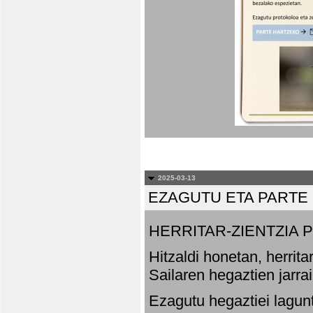
2025-03-13
EZAGUTU ETA PARTE
HERRITAR-ZIENTZIA
Hitzaldi honetan, herrit
Sailaren hegaztien jarr
Ezagutu hegaztiei lagun