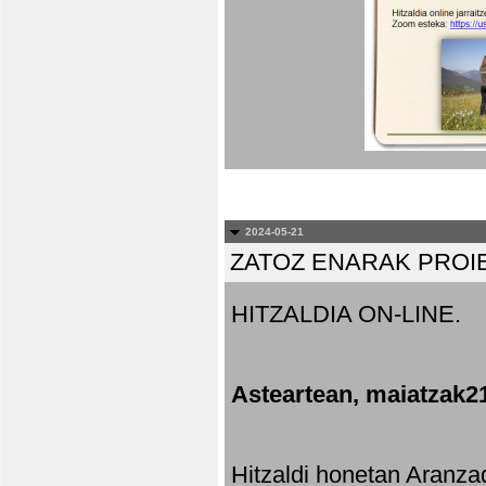
2024-05-21
ZATOZ ENARAK PROI
HITZALDIA ON-LINE.
Asteartean, maiatzak2
Hitzaldi honetan Aranza