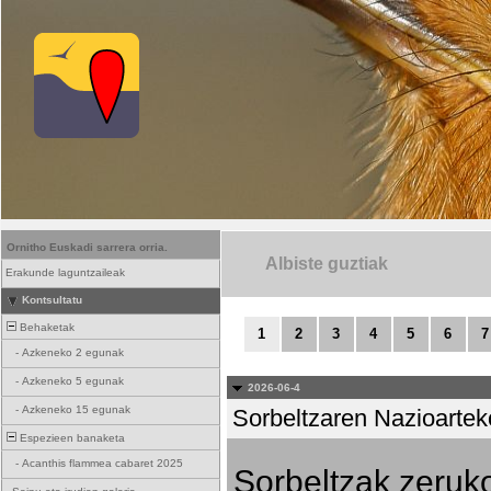
Ornitho Euskadi sarrera orria.
Albiste guztiak
Erakunde laguntzaileak
Kontsultatu
Behaketak
1
2
3
4
5
6
7
-
Azkeneko 2 egunak
-
Azkeneko 5 egunak
2026-06-4
-
Azkeneko 15 egunak
Sorbeltzaren Nazioartek
Espezieen banaketa
-
Acanthis flammea cabaret 2025
Sorbeltzak zeruko