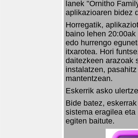
lanek "Ornitho Family
aplikazioaren bidez d
Horregatik, aplikazio
baino lehen 20:00ak
edo hurrengo eguneti
itxarotea. Hori funt
daitezkeen arazoak s
instalatzen, pasahitz
mantentzean.
Eskerrik asko ulertze
Bide batez, eskerrak
sistema eragilea eta
egiten baitute.