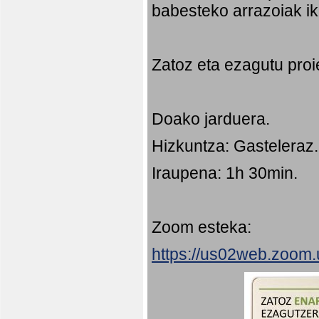
babesteko arrazoiak ik
Zatoz eta ezagutu proi
Doako jarduera.
Hizkuntza: Gasteleraz.
Iraupena: 1h 30min.
Zoom esteka:
https://us02web.zoom