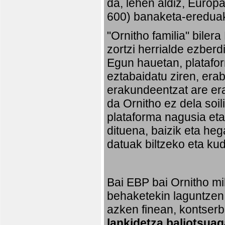
da, lehen aldiz, Europ
600) banaketa-ereduak 
"Ornitho familia" biler
zortzi herrialde ezberd
Egun hauetan, platafo
eztabaidatu ziren, erab
erakundeentzat are era
da Ornitho ez dela soi
plataforma nagusia eta,
dituena, baizik eta heg
datuak biltzeko eta ku
Bai EBP bai Ornitho mil
behaketekin laguntzen 
azken finean, kontserb
lankidetza baliotsuag