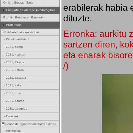
-
Ornitho Euskadi Saria
erabilerak habia 
Euskadiko Batzorde Ornitologikoa
dituzte.
-
Ezohiko Behaketen Batzordea
Proiektuak
Erronka: aurkitu z
Hilabete bat espezie bat
-
Proiektuari buruz
sartzen diren, k
-
2021, apirila
eta enarak bisore
-
2021, maiatza
/)
-
2021, Ekaina
-
2021, uztaila
-
2021, abuztua
-
2021, iraila
-
2021, urria
-
2021, azaroa
-
2021, abendua
-
Emaitzak
Censo de rapaces forestales diurnas
-
Protokoloa