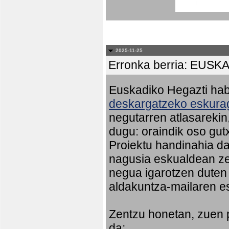
2025-11-25
Erronka berria: EU
Euskadiko Hegazti habi
deskargatzeko eskurag
negutarren atlasareki
dugu: oraindik oso gut
Proiektu handinahia da
nagusia eskualdean ze
negua igarotzen duten
aldakuntza-mailaren e
Zentzu honetan, zuen 
da: