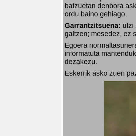
batzuetan denbora ask
ordu baino gehiago.
Garrantzitsuena:
utzi
galtzen; mesedez, ez s
Egoera normaltasunera
informatuta mantenduko
dezakezu.
Eskerrik asko zuen paz