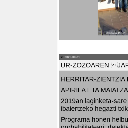
2025-03-21
UR-ZOZOAREN JAR
HERRITAR-ZIENTZI
APIRILA ETA MAIATZA
2019an laginketa-sare 
ibaiertzeko hegazti txi
Programa honen helbu
probabilitateari, detek