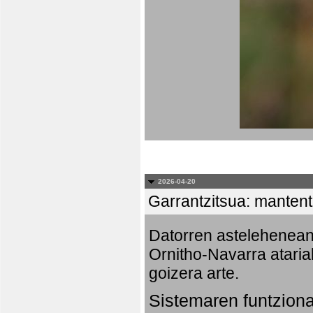
2026-04-20
Garrantzitsua: mantent
Datorren astelehenea
Ornitho-Navarra ataria
goizera arte.
Sistemaren funtzion