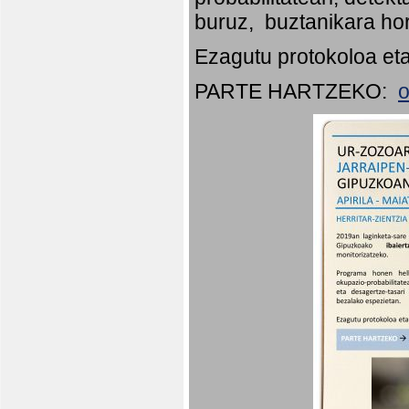
buruz, buztanikara hor
Ezagutu protokoloa eta
PARTE HARTZEKO:
o