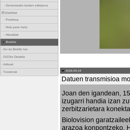
-
Zentsotarako laukien esleipena
ENARAK
-
Proiektua
-
Nola parte hartu
-
Hitzaldiak
Bioblitz
-
Zer da Bioblitz bat
-
2022ko Deialdia
-
Adituak
2026-05-19
-
Txostenak
Datuen transmisioa mo
Joan den igandean, 15:
izugarri handia izan zu
zerbitzarietara konekta
Biolovision garatzaile
arazoa konpontzeko. Ha