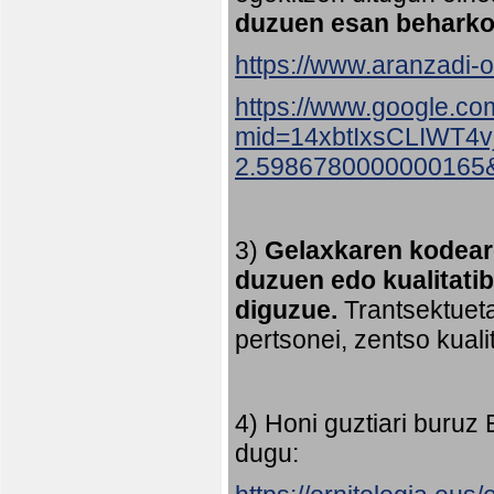
duzuen esan beharko
https://www.aranzadi-or
https://www.google.co
mid=14xbtIxsCLIWT4
2.5986780000000165
3)
Gelaxkaren kodeare
duzuen edo kualitati
diguzue.
Trantsektueta
pertsonei, zentso kual
4) Honi guztiari buruz
dugu: