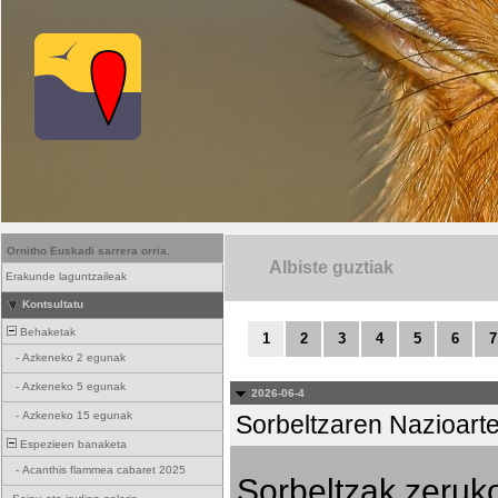
Ornitho Euskadi sarrera orria.
Albiste guztiak
Erakunde laguntzaileak
Kontsultatu
Behaketak
1
2
3
4
5
6
7
-
Azkeneko 2 egunak
-
Azkeneko 5 egunak
2026-06-4
-
Azkeneko 15 egunak
Sorbeltzaren Nazioart
Espezieen banaketa
-
Acanthis flammea cabaret 2025
Sorbeltzak zeruko