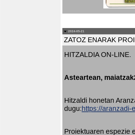
2024-05-21
ZATOZ ENARAK PRO
HITZALDIA ON-LINE.
Asteartean, maiatzak
Hitzaldi honetan Aran
dugu:
https://aranzadi
Proiektuaren espezie e