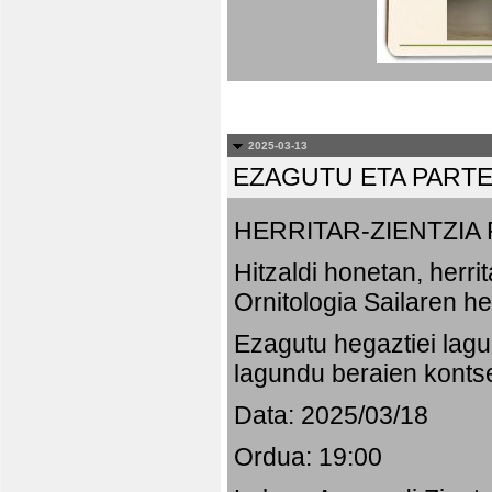
2025-03-13
EZAGUTU ETA PART
HERRITAR-ZIENTZI
Hitzaldi honetan, herr
Ornitologia Sailaren h
Ezagutu hegaztiei lagu
lagundu beraien konts
Data: 2025/03/18
Ordua: 19:00