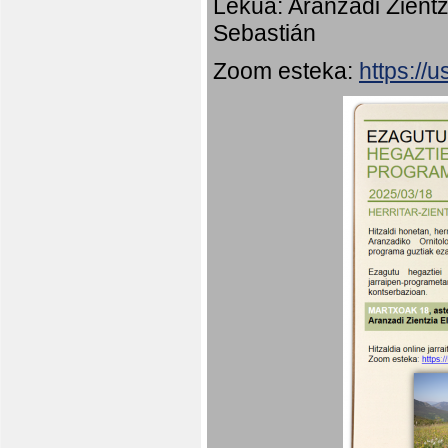
Lekua: Aranzadi Zientz
Sebastián
Zoom esteka:
https:/