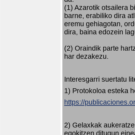
(1) Azarotik otsailera 
barne, erabiliko dira 
eremu gehiagotan, ord
dira, baina edozein la
(2) Oraindik parte har
har dezakezu.
Interesgarri suertatu l
1) Protokoloa esteka 
https://publicaciones.
2) Gelaxkak aukeratze
egokitzen ditugun eine