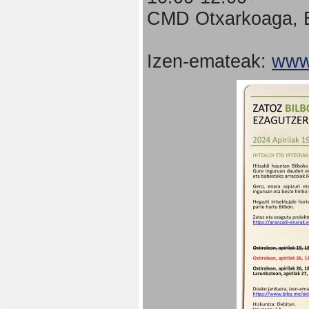
CMD Otxarkoaga, B
Izen-emateak:
www.