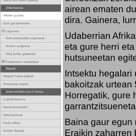
-
Soinu eta irudien galeria
airean ematen dut
Informazioa
-
Albiste guztiak
dira. Gainera, lu
-
Zure gai-zerrendan
Laguntza
Udaberrian Afrikat
-
Erdi ezkutaturiko espezieak
eta gure herri eta 
-
Ikurren azalpena
hutsuneetan egite
-
FAQ (ohiko galderak)
Erabileraren estatistikak
Mapak
Intsektu hegalari 
-
Hegazti habia-egileak
bakoitzak urtean 
-
Presentzia mapak
Horregatik, gure h
www.ornitho.eus-ri buruz
-
Legezkotasuna
garrantzitsueneta
-
Harremanetarako
-
Dokumentuak
Baina gaur egun 
-
Kode etikoa
Eraikin zaharren b
-
Ornitho Berriak