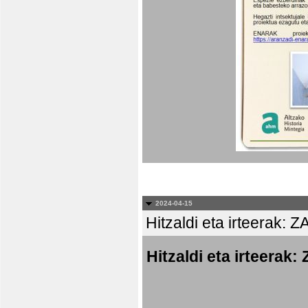
2024-04-15
Hitzaldi eta irteer
Hitzaldi eta irtee