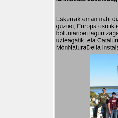
Eskerrak eman nahi diz
guztiei, Europa osotik 
boluntarioei laguntzaga
uzteagatik, eta Catalu
MónNaturaDelta instala