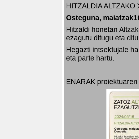
HITZALDIA ALTZAKO 
Osteguna, maiatzak16
Hitzaldi honetan Altza
ezagutu ditugu eta dit
Hegazti intsektujale 
eta parte hartu.
ENARAK proiektuaren 