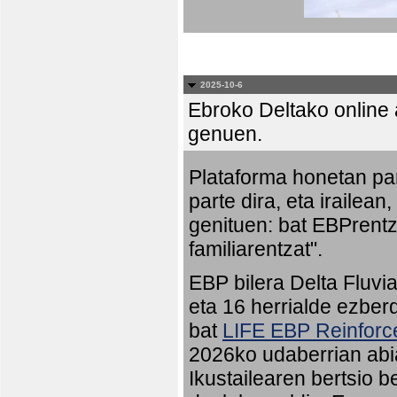
2025-10-6
Ebroko Deltako online a
genuen.
Plataforma honetan pa
parte dira, eta irailean
genituen: bat EBPrentz
familiarentzat".
EBP bilera Delta Fluvia
eta 16 herrialde ezberd
bat
LIFE EBP Reinfor
2026ko udaberrian abia
Ikustailearen bertsio 