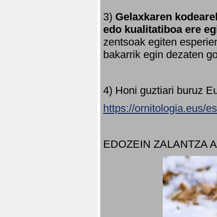
3)
Gelaxkaren kodearek
edo kualitatiboa ere e
zentsoak egiten esperien
bakarrik egin dezaten 
4) Honi guztiari buruz E
https://ornitologia.eus/
EDOZEIN ZALANTZA 