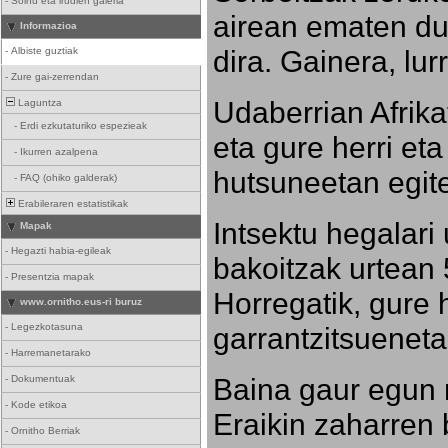
-
Soinu eta irudien galeria
airean ematen dut
Informazioa
dira. Gainera, lu
-
Albiste guztiak
-
Zure gai-zerrendan
Udaberrian Afrikat
Laguntza
-
Erdi ezkutaturiko espezieak
eta gure herri eta 
-
Ikurren azalpena
hutsuneetan egite
-
FAQ (ohiko galderak)
Erabileraren estatistikak
Intsektu hegalari 
Mapak
-
Hegazti habia-egileak
bakoitzak urtean 
-
Presentzia mapak
Horregatik, gure h
www.ornitho.eus-ri buruz
-
Legezkotasuna
garrantzitsueneta
-
Harremanetarako
Baina gaur egun 
-
Dokumentuak
-
Kode etikoa
Eraikin zaharren b
-
Ornitho Berriak