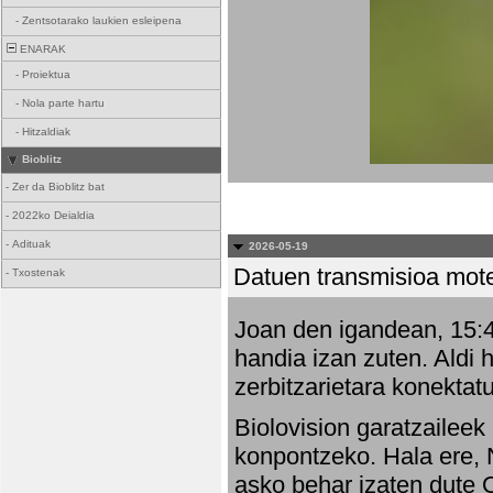
-
Zentsotarako laukien esleipena
ENARAK
-
Proiektua
-
Nola parte hartu
-
Hitzaldiak
Bioblitz
-
Zer da Bioblitz bat
-
2022ko Deialdia
-
Adituak
2026-05-19
Datuen transmisioa mot
-
Txostenak
Joan den igandean, 15:47
handia izan zuten. Aldi 
zerbitzarietara konektatu
Biolovision garatzaileek
konpontzeko. Hala ere, 
asko behar izaten dute 