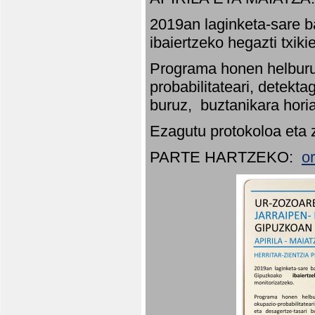
2019an laginketa-sare b
ibaiertzeko hegazti txik
Programa honen helburu
probabilitateari, detekta
buruz, buztanikara hori
Ezagutu protokoloa eta 
PARTE HARTZEKO:
o