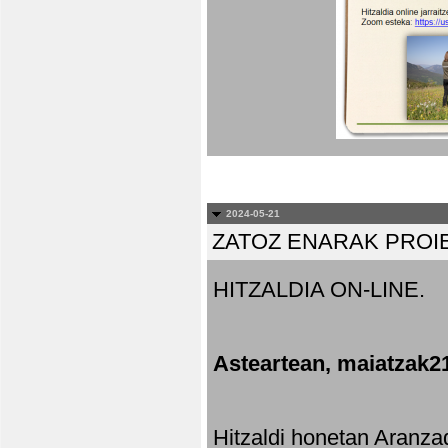
2024-05-21
ZATOZ ENARAK PROI
HITZALDIA ON-LINE.
Asteartean, maiatzak2
Hitzaldi honetan Aranza