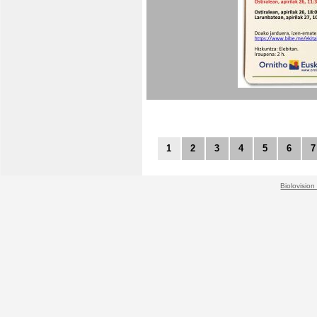
1
2
3
4
5
6
7
Biolovision