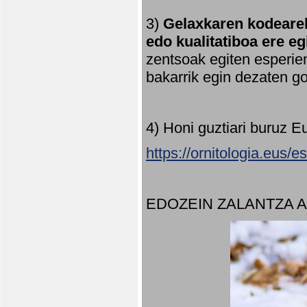
3)
Gelaxkaren kodearek
edo kualitatiboa ere e
zentsoak egiten esperien
bakarrik egin dezaten 
4) Honi guztiari buruz E
https://ornitologia.eus/
EDOZEIN ZALANTZA 