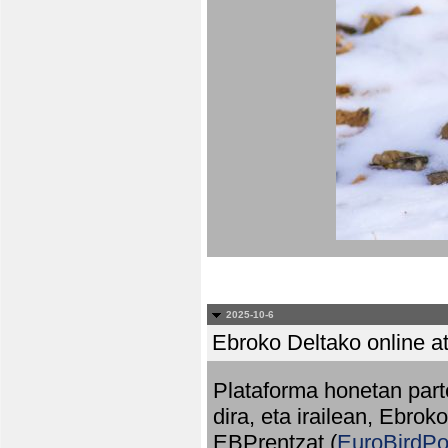
2025-10-6
Ebroko Deltako online at
Plataforma honetan part
dira, eta irailean, Ebrok
EBPrentzat (
EuroBirdPo