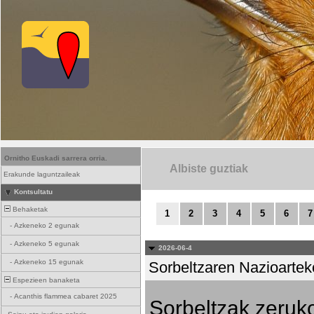
Ornitho Euskadi sarrera orria.
Albiste guztiak
Erakunde laguntzaileak
Kontsultatu
Behaketak
1
2
3
4
5
6
7
-
Azkeneko 2 egunak
-
Azkeneko 5 egunak
2026-06-4
-
Azkeneko 15 egunak
Sorbeltzaren Nazioartek
Espezieen banaketa
-
Acanthis flammea cabaret 2025
Sorbeltzak zeruko