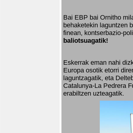
Bai EBP bai Ornitho mila
behaketekin laguntzen ba
finean, kontserbazio-po
baliotsuagatik!
Eskerrak eman nahi dizki
Europa osotik etorri dir
laguntzagatik, eta Delte
Catalunya-La Pedrera Fu
erabiltzen uzteagatik.