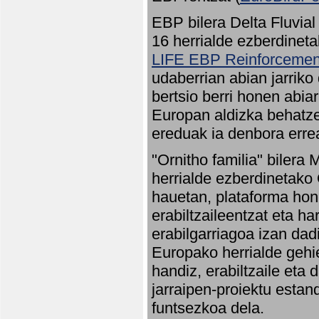
EBP bilera Delta Fluvial
16 herrialde ezberdineta
LIFE EBP Reinforcemen
udaberrian abian jarriko
bertsio berri honen abia
Europan aldizka behatze
ereduak ia denbora errea
"Ornitho familia" bilera 
herrialde ezberdinetako 
hauetan, plataforma hon
erabiltzaileentzat eta h
erabilgarriagoa izan dad
Europako herrialde gehie
handiz, erabiltzaile eta
jarraipen-proiektu estan
funtsezkoa dela.