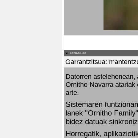
2026-04-20
Garrantzitsua: mantentze
Datorren astelehenean,
Ornitho-Navarra atariak 
arte.
Sistemaren funtziona
lanek "Ornitho Family"
bidez datuak sinkroniz
Horregatik, aplikaziot