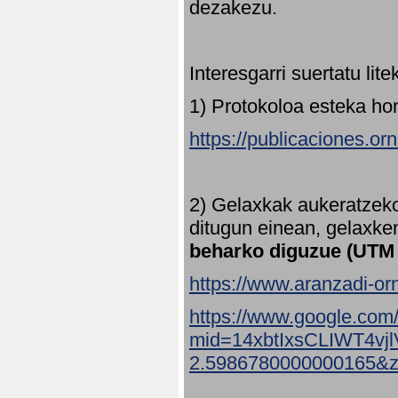
dezakezu.
Interesgarri suertatu lit
1) Protokoloa esteka ho
https://publicaciones.or
2) Gelaxkak aukeratzek
ditugun einean, gelaxke
beharko diguzue (UTM
https://www.aranzadi-orn
https://www.google.com
mid=14xbtIxsCLIWT4v
2.5986780000000165&