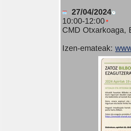
27/04/2024
10:00-12:00
CMD Otxarkoaga, B
Izen-emateak:
www.