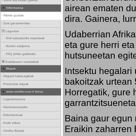
-
Soinu eta irudien galeria
airean ematen dut
Informazioa
dira. Gainera, lu
-
Albiste guztiak
-
Zure gai-zerrendan
Udaberrian Afrikat
Laguntza
-
Erdi ezkutaturiko espezieak
eta gure herri eta 
-
Ikurren azalpena
hutsuneetan egite
-
FAQ (ohiko galderak)
Erabileraren estatistikak
Intsektu hegalari 
Mapak
-
Hegazti habia-egileak
bakoitzak urtean 
-
Presentzia mapak
Horregatik, gure h
www.ornitho.eus-ri buruz
-
Legezkotasuna
garrantzitsueneta
-
Harremanetarako
Baina gaur egun 
-
Dokumentuak
-
Kode etikoa
Eraikin zaharren b
-
Ornitho Berriak