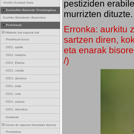
pestiziden erabil
-
Ornitho Euskadi Saria
Euskadiko Batzorde Ornitologikoa
murrizten dituzte.
-
Ezohiko Behaketen Batzordea
Proiektuak
Erronka: aurkitu z
Hilabete bat espezie bat
sartzen diren, k
-
Proiektuari buruz
eta enarak bisore
-
2021, apirila
-
2021, maiatza
/)
-
2021, Ekaina
-
2021, uztaila
-
2021, abuztua
-
2021, iraila
-
2021, urria
-
2021, azaroa
-
2021, abendua
-
Emaitzak
Censo de rapaces forestales diurnas
-
Protokoloa