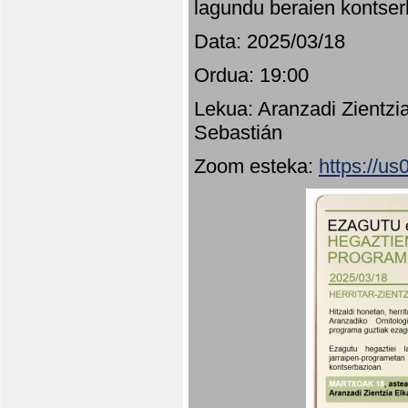
lagundu beraien kontser
Data: 2025/03/18
Ordua: 19:00
Lekua: Aranzadi Zientzi
Sebastián
Zoom esteka:
https://u