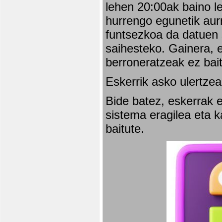
lehen 20:00ak baino l
hurrengo egunetik aurr
funtsezkoa da datuen 
saihesteko. Gainera, e
berroneratzeak ez bai
Eskerrik asko ulertzea
Bide batez, eskerrak e
sistema eragilea eta 
baitute.