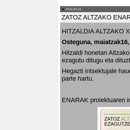
2024-05-15
ZATOZ ALTZAKO ENA
HITZALDIA ALTZAKO X
Osteguna, maiatzak16,
Hitzaldi honetan Altzak
ezagutu ditugu eta dituz
Hegazti intsektujale ha
parte hartu.
ENARAK proiektuaren in