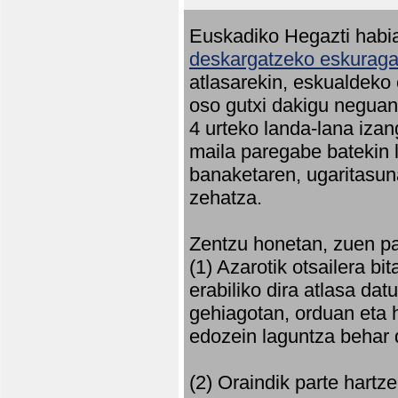
Euskadiko Hegazti habia
deskargatzeko eskuragar
atlasarekin, eskualdeko
oso gutxi dakigu neguan 
4 urteko landa-lana iza
maila paregabe batekin 
banaketaren, ugaritasun
zehatza.
Zentzu honetan, zuen pa
(1) Azarotik otsailera bi
erabiliko dira atlasa d
gehiagotan, orduan eta h
edozein laguntza behar 
(2) Oraindik parte hartz