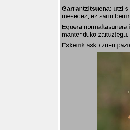
Garrantzitsuena:
utzi s
mesedez, ez sartu berrir
Egoera normaltasunera i
mantenduko zaituztegu. 
Eskerrik asko zuen pazie