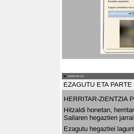
2025-03-13
EZAGUTU ETA PARTE
HERRITAR-ZIENTZIA
Hitzaldi honetan, herrit
Sailaren hegaztien jarr
Ezagutu hegaztiei lagun