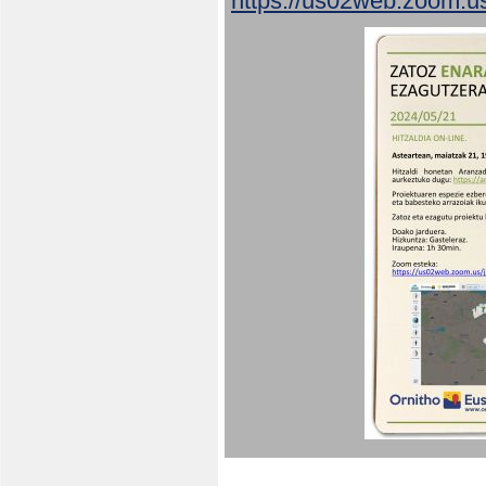
https://us02web.zoom.u