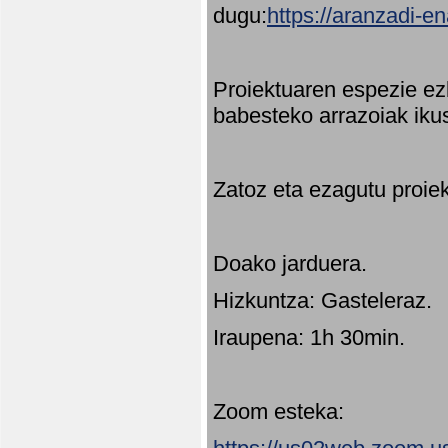
dugu:
https://aranzadi-e
Proiektuaren espezie ez
babesteko arrazoiak ikus
Zatoz eta ezagutu proie
Doako jarduera.
Hizkuntza: Gasteleraz.
Iraupena: 1h 30min.
Zoom esteka: