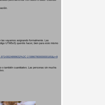
pación.
ún las vayamos asignando formalmente. Las
código UTM5x5) queréis hacer, bien para este mismo
=42.97143024899632%2C-2.5986780000000165&z=9
ivo o también cuantitativo. Las personas sin mucha
tivo.