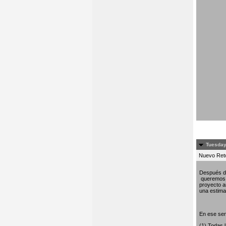
Tuesday
Nuevo Re
Después de
queremos c
proyecto am
una estima 
En ese sen
(1) Todas 