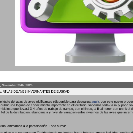
, November 25th, 2025
to: ATLAS DE AVES INVERNANTES DE EUSKADI
l éxito del atlas de aves nidificantes (disponible para descarga
aquí
)
, con este nuevo proyec
ubrir una laguna de conocimiento importante en el territorio: sabemos todavía muy poco so
bicioso que llevará 3-4 años de trabajo de campo, con el fin de, al final, tener con un nivel 
fiel de la distribución, abundancia y nivel de variación entre inviernos de las aves que invern
tido, animamos a la participación. Todo suma:
las citas que se metan en Ornitho desde noviembre hasta febrero, ambos incluidos, serán util