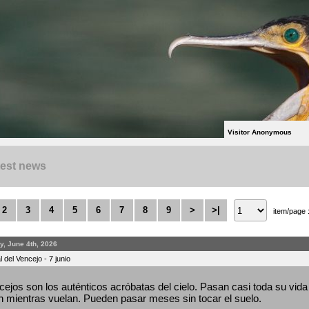
Visitor Anonymous
test news
2
3
4
5
6
7
8
9
>
>|
item/page 
y, June 4th, 2026
 del Vencejo - 7 junio
ejos son los auténticos acróbatas del cielo. Pasan casi toda su vida 
 mientras vuelan. Pueden pasar meses sin tocar el suelo.