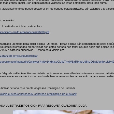
de más zonas, mejor. Son especialmente valiosas las listas completas, pero todo suma.
, adicionalmente se puede colaborar en los censos estandarizados, aún abiertos a la partici
 de interés:
colo está disponible en este enlace:
licaciones.ornito.aranzadi.eus/00208.pdf
abilitado un mapa para elegir celdas (UTM5x5). Estas celdas irán cambiando de color seg
ue estéis interesadas en participar con estos censos nos tendríais que decir qué celdas (
24/25 o para los sucesivos. El mapa está visible en:
.aranzadi-ornito.eus/participar
ww.google.com/maps/d/u/0/viewer?mid=14xbtIxsCLIWT4vjlVBxR9msUd8hzO5s&femb=1&ll
l código de celda, también nos debéis decir en este caso si haríais solamente censo cualitat
a en censar en transectos con ancho de banda se recomienda que solo hagan censo cualita
 hablar de todo esto en el Congreso Ornitológico de Euskadi:
itologia.eus/es/congresos/iv-congreso-ornitologico-de-euskadi/
 A VUESTRA DISPOSICIÓN PARA RESOLVER CUALQUIER DUDA.