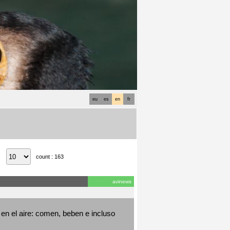
eu
es
en
fr
count : 163
:
avinews
en el aire: comen, beben e incluso 