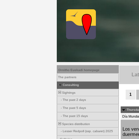
Ornitho Euskadi homepage
La
The partners
Consulting
Sightings
1
-
The past 2 days
-
The past 5 days
Thursda
-
The past 15 days
Día Mundial
Species distribution
Los venc
-
Lesser Redpoll (ssp. cabaret) 2025
duermen