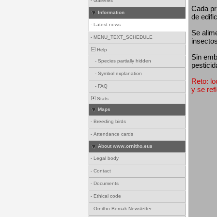
-
Galleries
Cada pri
Information
de edifi
-
Latest news
Se alim
-
MENU_TEXT_SCHEDULE
insectos
Help
Sin emba
-
Species partially hidden
pesticid
-
Symbol explanation
Reto: lo
-
FAQ
y se ref
Stats
Maps
-
Breeding birds
-
Attendance cards
About www.ornitho.eus
-
Legal body
-
Contact
-
Documents
-
Ethical code
-
Ornitho Berriak Newsletter