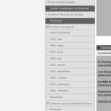
-
Premio Ornitho Euskadi
Comité Ornitológico de Euskadi
-
Comité de Rarezas de Euskadi
Proyectos
Un mes, una especie
-
Sobre el proyecto
-
2021, abril
-
2021, mayo
Tuesday
-
2021, junio
La transmis
-
2021, julio
El doming
-
2021, agosto
este peri
-
2021, septiembre
Los desar
observaci
-
2021, octubre
Lo más i
-
2021, noviembre
observac
-
2021, diciembre
Esperamos
sus obser
-
Resultados
Gracias p
Censo de rapaces forestales diurnas
-
Protocolo