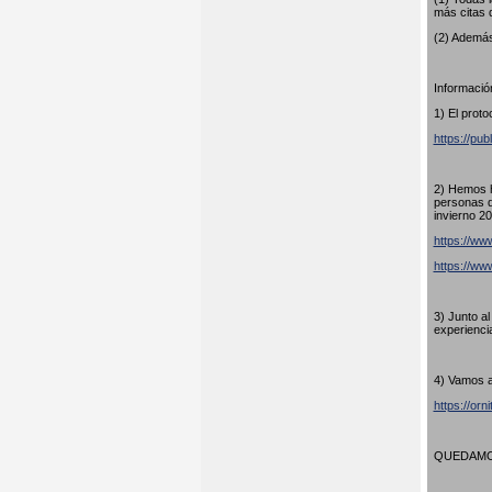
más citas 
(2) Además
Información
1) El proto
https://pub
2) Hemos h
personas q
invierno 20
https://www
https://w
3) Junto a
experienci
4) Vamos a
https://orn
QUEDAMOS