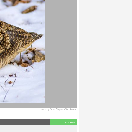
posted by Olatz Aizpurua San Roman
avinews