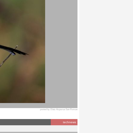
posted by Olatz Aizpurua San Roman
technews