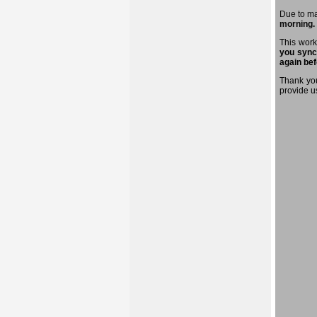
Due to m
morning.
This work
you sync
again bef
Thank you
provide u