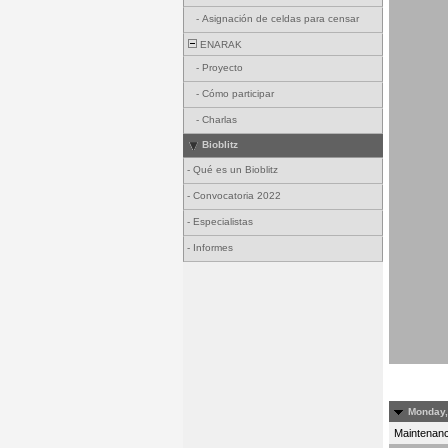
-
Asignación de celdas para censar
ENARAK
-
Proyecto
-
Cómo participar
-
Charlas
Bioblitz
-
Qué es un Bioblitz
-
Convocatoria 2022
-
Especialistas
-
Informes
Monday, 
Maintenance