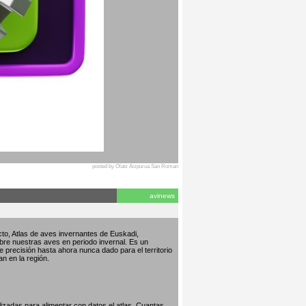
posted by Olatz Aizpurua San Roman
avinews
to, Atlas de aves invernantes de Euskadi,
bre nuestras aves en periodo invernal. Es un
de precisión hasta ahora nunca dado para el territorio
an en la región.
izadas para alimentar con datos el atlas. Cuantas