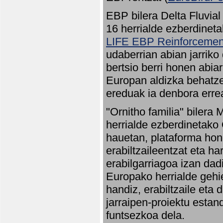
EBP bilera Delta Fluvial
16 herrialde ezberdineta
LIFE EBP Reinforcemen
udaberrian abian jarriko
bertsio berri honen abia
Europan aldizka behatze
ereduak ia denbora errea
"Ornitho familia" bilera 
herrialde ezberdinetako 
hauetan, plataforma hon
erabiltzaileentzat eta h
erabilgarriagoa izan dad
Europako herrialde gehie
handiz, erabiltzaile eta
jarraipen-proiektu estan
funtsezkoa dela.