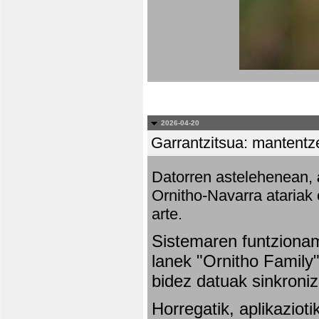
2026-04-20
Garrantzitsua: mantentze
Datorren astelehenean,
Ornitho-Navarra atariak 
arte.
Sistemaren funtziona
lanek "Ornitho Family"
bidez datuak sinkroniz
Horregatik, aplikaziot