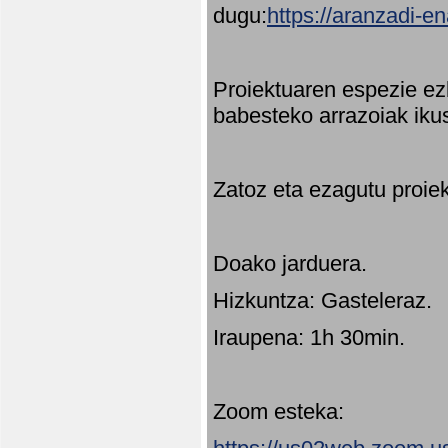
dugu:
https://aranzadi-e
Proiektuaren espezie ez
babesteko arrazoiak ikus
Zatoz eta ezagutu proie
Doako jarduera.
Hizkuntza: Gasteleraz.
Iraupena: 1h 30min.
Zoom esteka: