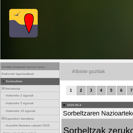
Ornitho Euskadi sarrera orria.
Albiste guztiak
Erakunde laguntzaileak
Kontsultatu
Behaketak
1
2
3
4
5
6
7
-
Azkeneko 2 egunak
-
Azkeneko 5 egunak
2026-06-4
-
Azkeneko 15 egunak
Sorbeltzaren Nazioartek
Espezieen banaketa
-
Acanthis flammea cabaret 2025
Sorbeltzak zeruko