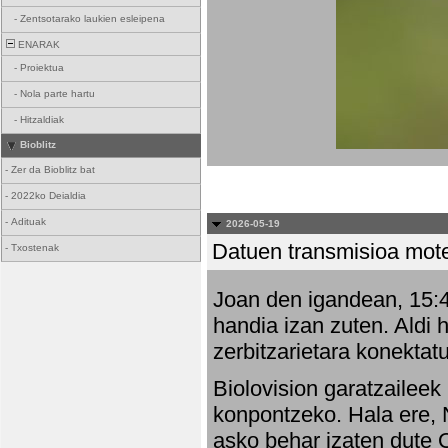
-
Zentsotarako laukien esleipena
ENARAK
-
Proiektua
-
Nola parte hartu
-
Hitzaldiak
Bioblitz
-
Zer da Bioblitz bat
-
2022ko Deialdia
-
Adituak
2026-05-19
Datuen transmisioa mot
-
Txostenak
Joan den igandean, 15:47
handia izan zuten. Aldi 
zerbitzarietara konektatu
Biolovision garatzaileek
konpontzeko. Hala ere, 
asko behar izaten dute 