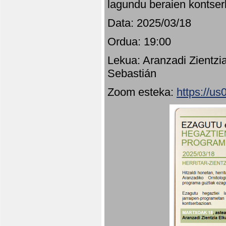
lagundu beraien kontser
Data: 2025/03/18
Ordua: 19:00
Lekua: Aranzadi Zientzi
Sebastián
Zoom esteka:
https://u