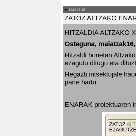
2024-05-15
ZATOZ ALTZAKO ENA
HITZALDIA ALTZAKO X
Osteguna, maiatzak16,
Hitzaldi honetan Altzak
ezagutu ditugu eta dituz
Hegazti intsektujale ha
parte hartu.
ENARAK proiektuaren in