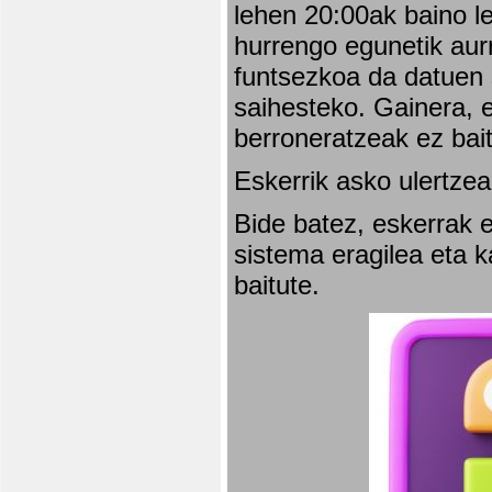
lehen 20:00ak baino l
hurrengo egunetik aurr
funtsezkoa da datuen 
saihesteko. Gainera, e
berroneratzeak ez bai
Eskerrik asko ulertzea
Bide batez, eskerrak e
sistema eragilea eta 
baitute.