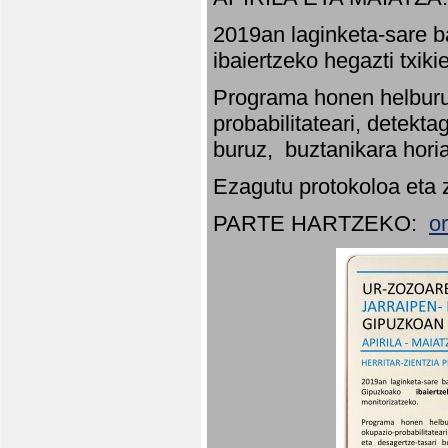
2019an laginketa-sare b
ibaiertzeko hegazti txik
Programa honen helburu
probabilitateari, detekta
buruz, buztanikara hori
Ezagutu protokoloa eta 
PARTE HARTZEKO:
o