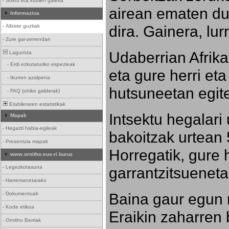
-
Soinu eta irudien galeria
airean ematen dut
Informazioa
dira. Gainera, lu
-
Albiste guztiak
-
Zure gai-zerrendan
Udaberrian Afrikat
Laguntza
-
Erdi ezkutaturiko espezieak
eta gure herri eta 
-
Ikurren azalpena
hutsuneetan egite
-
FAQ (ohiko galderak)
Erabileraren estatistikak
Intsektu hegalari 
Mapak
-
Hegazti habia-egileak
bakoitzak urtean 
-
Presentzia mapak
Horregatik, gure h
www.ornitho.eus-ri buruz
-
Legezkotasuna
garrantzitsueneta
-
Harremanetarako
Baina gaur egun 
-
Dokumentuak
-
Kode etikoa
Eraikin zaharren b
-
Ornitho Berriak