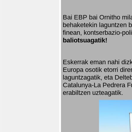
Bai EBP bai Ornitho mila
behaketekin laguntzen ba
finean, kontserbazio-po
baliotsuagatik!
Eskerrak eman nahi dizki
Europa osotik etorri dir
laguntzagatik, eta Delte
Catalunya-La Pedrera Fu
erabiltzen uzteagatik.