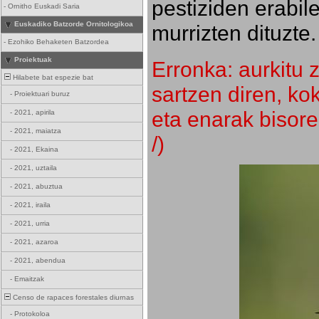
pestiziden erabil
-
Ornitho Euskadi Saria
Euskadiko Batzorde Ornitologikoa
murrizten dituzte.
-
Ezohiko Behaketen Batzordea
Proiektuak
Erronka: aurkitu z
Hilabete bat espezie bat
sartzen diren, k
-
Proiektuari buruz
eta enarak bisore
-
2021, apirila
-
2021, maiatza
/)
-
2021, Ekaina
-
2021, uztaila
-
2021, abuztua
-
2021, iraila
-
2021, urria
-
2021, azaroa
-
2021, abendua
-
Emaitzak
Censo de rapaces forestales diurnas
-
Protokoloa