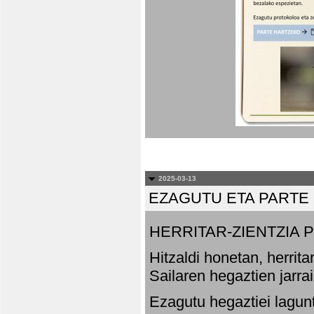
2025-03-13
EZAGUTU ETA PARTE
HERRITAR-ZIENTZIA
Hitzaldi honetan, herrit
Sailaren hegaztien jarr
Ezagutu hegaztiei lagun