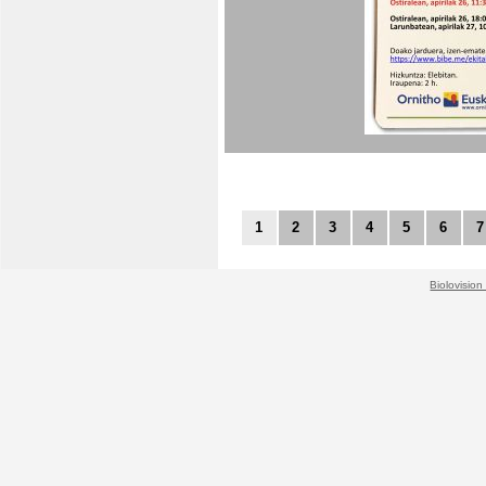
1
2
3
4
5
6
7
Biolovision