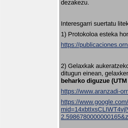
dezakezu.
Interesgarri suertatu lit
1) Protokoloa esteka ho
https://publicaciones.or
2) Gelaxkak aukeratzek
ditugun einean, gelaxke
beharko diguzue (UTM
https://www.aranzadi-orn
https://www.google.com
mid=14xbtIxsCLIWT4v
2.5986780000000165&