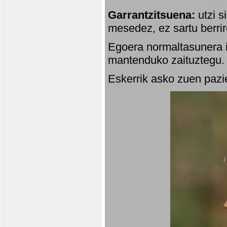
Garrantzitsuena:
utzi s
mesedez, ez sartu berrir
Egoera normaltasunera i
mantenduko zaituztegu. 
Eskerrik asko zuen pazie