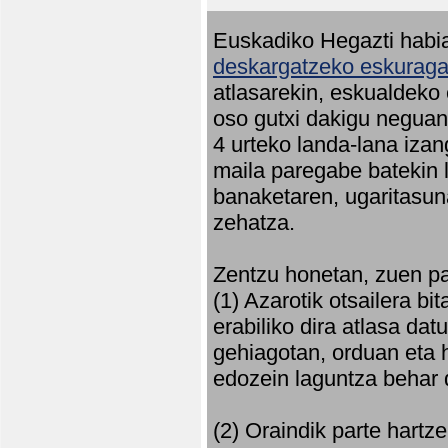
Euskadiko Hegazti habia
deskargatzeko eskuragar
atlasarekin, eskualdeko
oso gutxi dakigu neguan 
4 urteko landa-lana iza
maila paregabe batekin 
banaketaren, ugaritasun
zehatza.
Zentzu honetan, zuen pa
(1) Azarotik otsailera bi
erabiliko dira atlasa d
gehiagotan, orduan eta h
edozein laguntza behar 
(2) Oraindik parte hartz