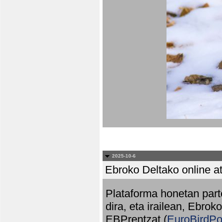
2025-10-6
Ebroko Deltako online at
Plataforma honetan part
dira, eta irailean, Ebrok
EBPrentzat (
EuroBirdPo