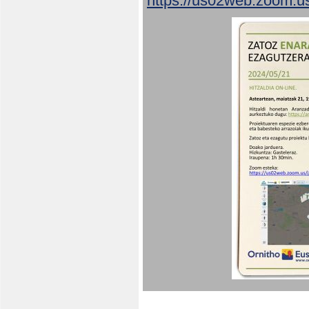
https://us02web.zoom.u