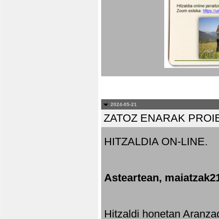
2024-05-21
ZATOZ ENARAK PROI
HITZALDIA ON-LINE.
Asteartean, maiatzak2
Hitzaldi honetan Aranza