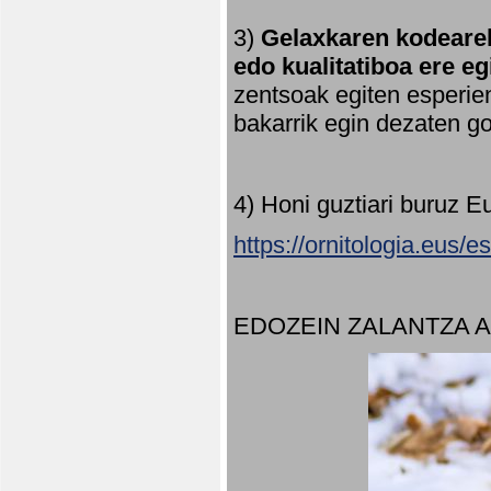
3)
Gelaxkaren kodearek
edo kualitatiboa ere e
zentsoak egiten esperien
bakarrik egin dezaten 
4) Honi guztiari buruz E
https://ornitologia.eus/
EDOZEIN ZALANTZA 