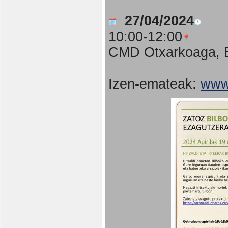
27/04/2024
10:00-12:00
CMD Otxarkoaga, B
Izen-emateak:
www.