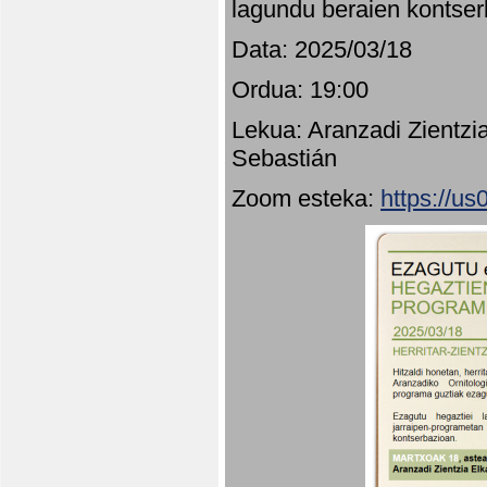
lagundu beraien kontser
Data: 2025/03/18
Ordua: 19:00
Lekua: Aranzadi Zientzi
Sebastián
Zoom esteka:
https://u