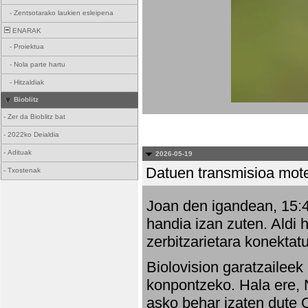
-
Zentsotarako laukien esleipena
ENARAK
-
Proiektua
-
Nola parte hartu
-
Hitzaldiak
Bioblitz
-
Zer da Bioblitz bat
-
2022ko Deialdia
-
Adituak
2026-05-19
Datuen transmisioa mot
-
Txostenak
Joan den igandean, 15:47
handia izan zuten. Aldi 
zerbitzarietara konektatu
Biolovision garatzaileek
konpontzeko. Hala ere, 
asko behar izaten dute 