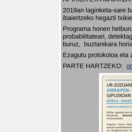
2019an laginketa-sare b
ibaiertzeko hegazti txik
Programa honen helburu
probabilitateari, detekta
buruz, buztanikara hori
Ezagutu protokoloa eta 
PARTE HARTZEKO:
o