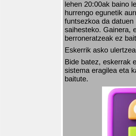
lehen 20:00ak baino l
hurrengo egunetik aurr
funtsezkoa da datuen 
saihesteko. Gainera, e
berroneratzeak ez bai
Eskerrik asko ulertzea
Bide batez, eskerrak e
sistema eragilea eta 
baitute.