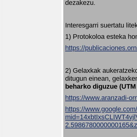
dezakezu.
Interesgarri suertatu lit
1) Protokoloa esteka ho
https://publicaciones.or
2) Gelaxkak aukeratzek
ditugun einean, gelaxke
beharko diguzue (UTM
https://www.aranzadi-orn
https://www.google.com
mid=14xbtIxsCLIWT4v
2.5986780000000165&