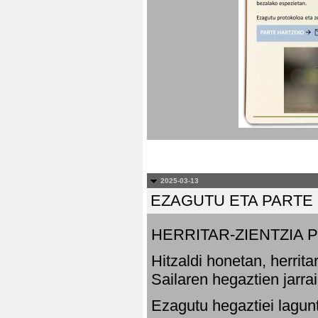
2025-03-13
EZAGUTU ETA PARTE
HERRITAR-ZIENTZIA
Hitzaldi honetan, herrit
Sailaren hegaztien jarr
Ezagutu hegaztiei lagun