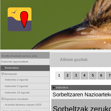
Ornitho Euskadi sarrera orria.
Albiste guztiak
Erakunde laguntzaileak
Kontsultatu
Behaketak
1
2
3
4
5
6
7
-
Azkeneko 2 egunak
-
Azkeneko 5 egunak
2026-06-4
-
Azkeneko 15 egunak
Sorbeltzaren Nazioartek
Espezieen banaketa
-
Acanthis flammea cabaret 2025
Sorbeltzak zeruko