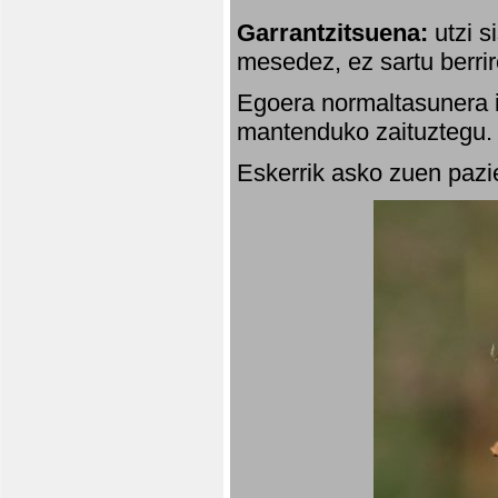
Garrantzitsuena:
utzi s
mesedez, ez sartu berrir
Egoera normaltasunera i
mantenduko zaituztegu. 
Eskerrik asko zuen pazie