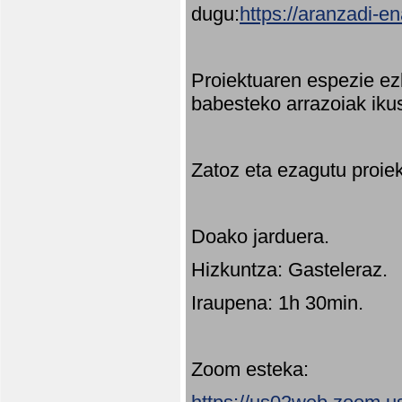
dugu:
https://aranzadi-e
Proiektuaren espezie ez
babesteko arrazoiak ikus
Zatoz eta ezagutu proie
Doako jarduera.
Hizkuntza: Gasteleraz.
Iraupena: 1h 30min.
Zoom esteka: