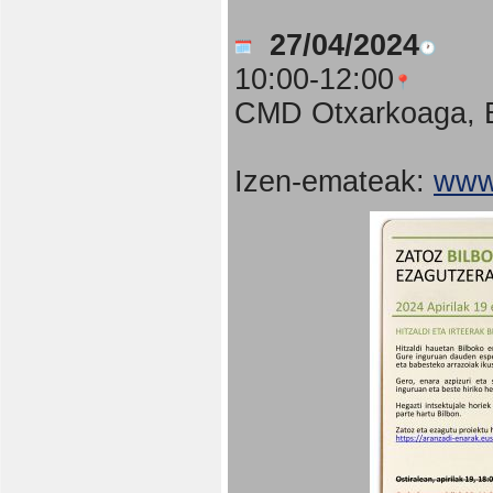
27/04/2024
10:00-12:00
CMD Otxarkoaga, B
Izen-emateak:
www.