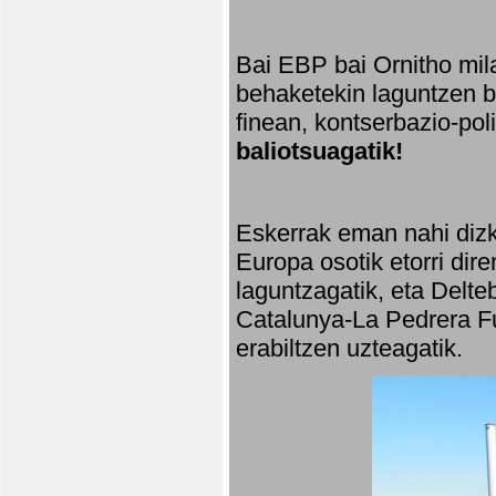
Bai EBP bai Ornitho mila
behaketekin laguntzen ba
finean, kontserbazio-po
baliotsuagatik!
Eskerrak eman nahi dizki
Europa osotik etorri dir
laguntzagatik, eta Delte
Catalunya-La Pedrera Fu
erabiltzen uzteagatik.