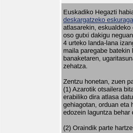
Euskadiko Hegazti habia
deskargatzeko eskuragar
atlasarekin, eskualdeko
oso gutxi dakigu neguan 
4 urteko landa-lana iza
maila paregabe batekin 
banaketaren, ugaritasun
zehatza.
Zentzu honetan, zuen pa
(1) Azarotik otsailera bi
erabiliko dira atlasa d
gehiagotan, orduan eta h
edozein laguntza behar 
(2) Oraindik parte hartz