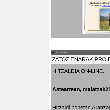
2024-05-21
ZATOZ ENARAK PROI
HITZALDIA ON-LINE.
Asteartean, maiatzak2
Hitzaldi honetan Aranza