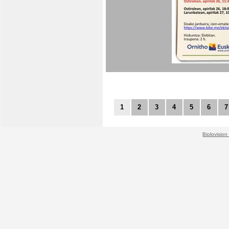
1
2
3
4
5
6
7
Biolovision