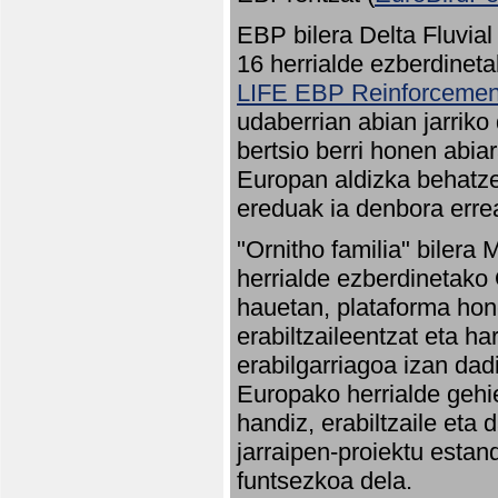
EBP bilera Delta Fluvial
16 herrialde ezberdineta
LIFE EBP Reinforcemen
udaberrian abian jarriko
bertsio berri honen abia
Europan aldizka behatze
ereduak ia denbora errea
"Ornitho familia" bilera 
herrialde ezberdinetako 
hauetan, plataforma hon
erabiltzaileentzat eta h
erabilgarriagoa izan dad
Europako herrialde gehie
handiz, erabiltzaile eta
jarraipen-proiektu estan
funtsezkoa dela.