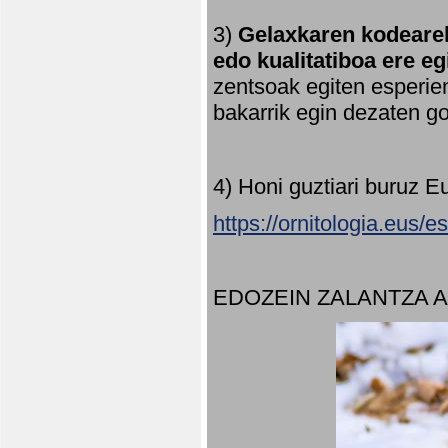
3)
Gelaxkaren kodearek
edo kualitatiboa ere e
zentsoak egiten esperien
bakarrik egin dezaten 
4) Honi guztiari buruz E
https://ornitologia.eus/
EDOZEIN ZALANTZA 