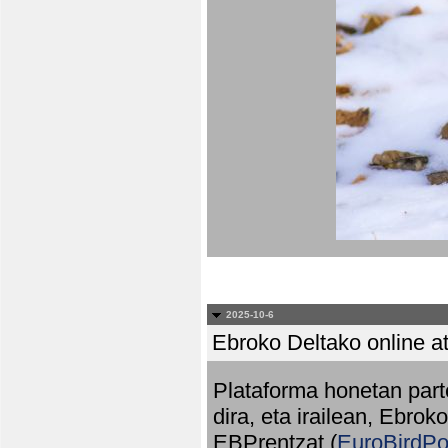
2025-10-6
Ebroko Deltako online at
Plataforma honetan part
dira, eta irailean, Ebrok
EBPrentzat (
EuroBirdPo