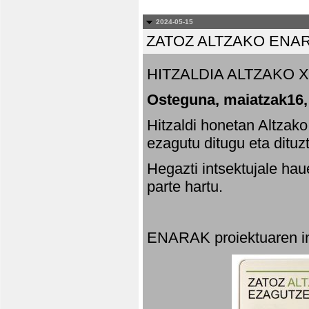
2024-05-15
ZATOZ ALTZAKO ENA
HITZALDIA ALTZAKO X
Osteguna, maiatzak16,
Hitzaldi honetan Altzak
ezagutu ditugu eta dituz
Hegazti intsektujale ha
parte hartu.
ENARAK proiektuaren in