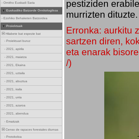
pestiziden erabil
-
Ornitho Euskadi Saria
Euskadiko Batzorde Ornitologikoa
murrizten dituzte.
-
Ezohiko Behaketen Batzordea
Proiektuak
Erronka: aurkitu z
Hilabete bat espezie bat
sartzen diren, k
-
Proiektuari buruz
eta enarak bisore
-
2021, apirila
-
2021, maiatza
/)
-
2021, Ekaina
-
2021, uztaila
-
2021, abuztua
-
2021, iraila
-
2021, urria
-
2021, azaroa
-
2021, abendua
-
Emaitzak
Censo de rapaces forestales diurnas
-
Protokoloa