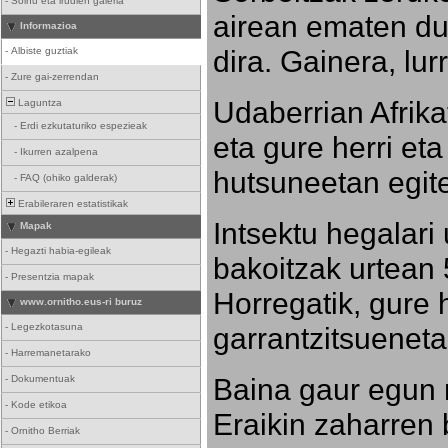
-
Soinu eta irudien galeria
airean ematen dut
Informazioa
dira. Gainera, lu
-
Albiste guztiak
-
Zure gai-zerrendan
Udaberrian Afrikat
Laguntza
-
Erdi ezkutaturiko espezieak
eta gure herri eta 
-
Ikurren azalpena
hutsuneetan egite
-
FAQ (ohiko galderak)
Erabileraren estatistikak
Intsektu hegalari 
Mapak
-
Hegazti habia-egileak
bakoitzak urtean 
-
Presentzia mapak
Horregatik, gure h
www.ornitho.eus-ri buruz
-
Legezkotasuna
garrantzitsueneta
-
Harremanetarako
Baina gaur egun 
-
Dokumentuak
-
Kode etikoa
Eraikin zaharren b
-
Ornitho Berriak