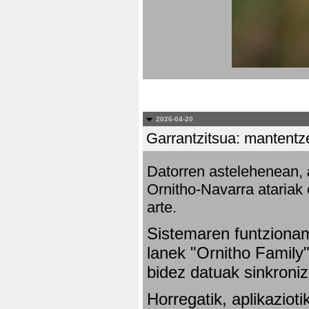
2026-04-20
Garrantzitsua: mantentze
Datorren astelehenean,
Ornitho-Navarra atariak 
arte.
Sistemaren funtziona
lanek "Ornitho Family"
bidez datuak sinkroniz
Horregatik, aplikaziot