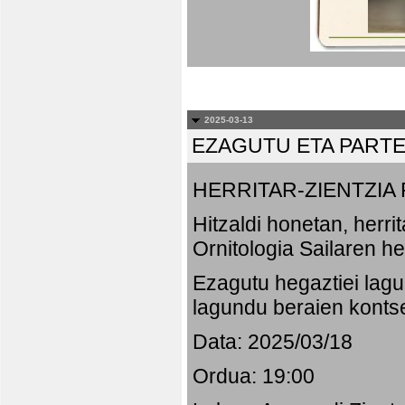
2025-03-13
EZAGUTU ETA PART
HERRITAR-ZIENTZI
Hitzaldi honetan, herr
Ornitologia Sailaren h
Ezagutu hegaztiei lagu
lagundu beraien konts
Data: 2025/03/18
Ordua: 19:00