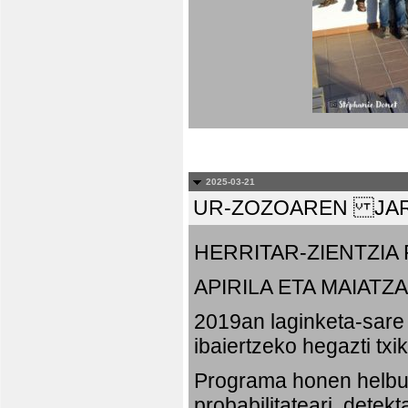
2025-03-21
UR-ZOZOAREN JAR
HERRITAR-ZIENTZI
APIRILA ETA MAIATZA
2019an laginketa-sare 
ibaiertzeko hegazti txi
Programa honen helbu
probabilitateari, detek