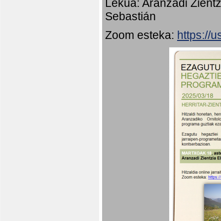
Lekua: Aranzadi Zientz
Sebastián
Zoom esteka:
https:/