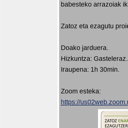
babesteko arrazoiak ik
Zatoz eta ezagutu proi
Doako jarduera.
Hizkuntza: Gasteleraz.
Iraupena: 1h 30min.
Zoom esteka:
https://us02web.zoom