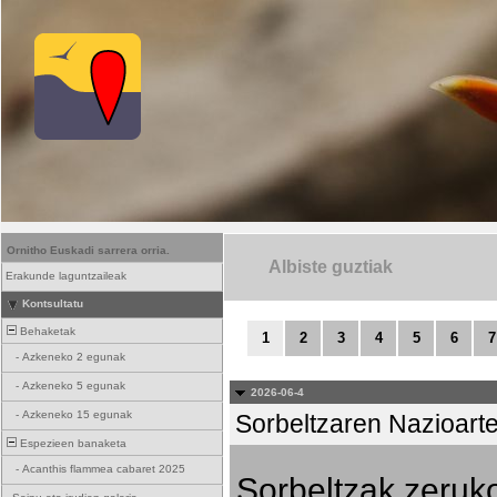
Ornitho Euskadi sarrera orria.
Albiste guztiak
Erakunde laguntzaileak
Kontsultatu
Behaketak
1
2
3
4
5
6
7
-
Azkeneko 2 egunak
-
Azkeneko 5 egunak
2026-06-4
-
Azkeneko 15 egunak
Sorbeltzaren Nazioart
Espezieen banaketa
-
Acanthis flammea cabaret 2025
Sorbeltzak zeruko