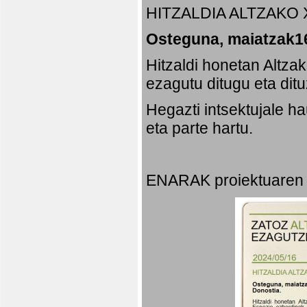
HITZALDIA ALTZAKO 
Osteguna, maiatzak16
Hitzaldi honetan Altza
ezagutu ditugu eta dit
Hegazti intsektujale 
eta parte hartu.
ENARAK proiektuaren 