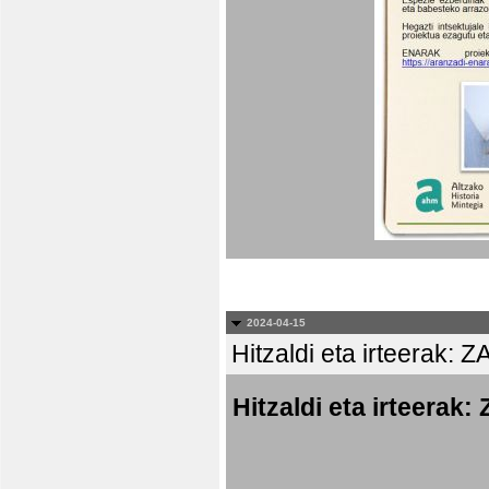
2024-04-15
Hitzaldi eta irteer
Hitzaldi eta irtee