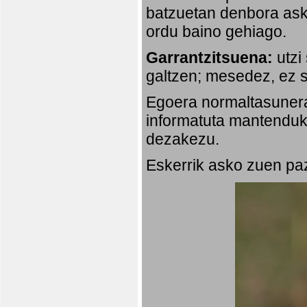
batzuetan denbora ask
ordu baino gehiago.
Garrantzitsuena:
utzi
galtzen; mesedez, ez s
Egoera normaltasunera
informatuta mantenduko
dezakezu.
Eskerrik asko zuen paz