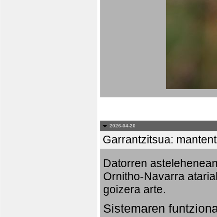
2026-04-20
Garrantzitsua: mantent
Datorren astelehenea
Ornitho-Navarra ataria
goizera arte.
Sistemaren funtzion