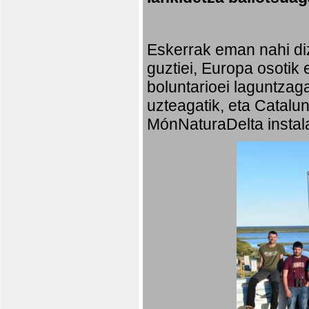
Eskerrak eman nahi diz
guztiei, Europa osotik 
boluntarioei laguntzaga
uzteagatik, eta Catalu
MónNaturaDelta instala