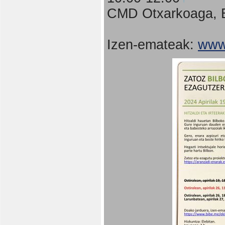
CMD Otxarkoaga, B
Izen-emateak:
www.