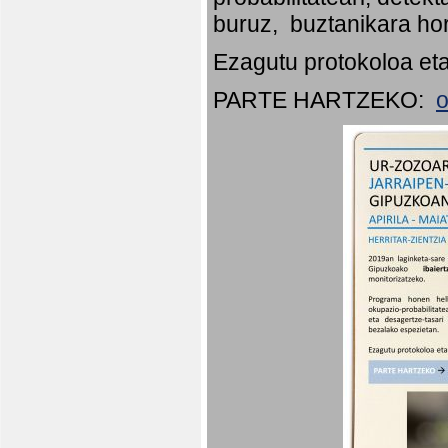
buruz, buztanikara hor
Ezagutu protokoloa eta
PARTE HARTZEKO:
o