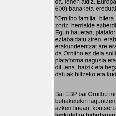
da, lehen aldiz, Europ
600) banaketa-ereduak 
"Ornitho familia" biler
zortzi herrialde ezberd
Egun hauetan, platafo
eztabaidatu ziren, erab
erakundeentzat are era
da Ornitho ez dela soi
plataforma nagusia eta,
dituena, baizik eta heg
datuak biltzeko eta ku
Bai EBP bai Ornitho mil
behaketekin laguntzen 
azken finean, kontserb
lankidetza baliotsuag