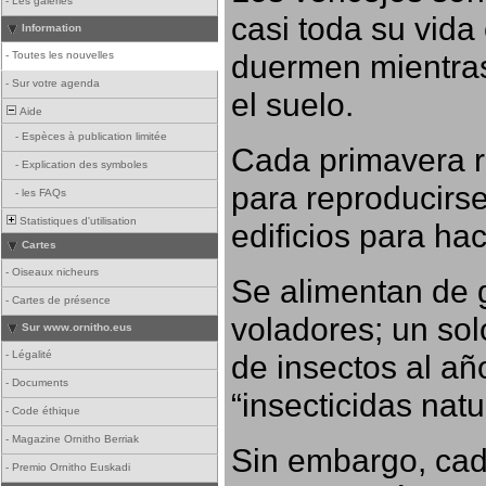
-
Les galeries
casi toda su vida
Information
duermen mientras
-
Toutes les nouvelles
-
Sur votre agenda
el suelo.
Aide
-
Espèces à publication limitée
Cada primavera r
-
Explication des symboles
para reproducirse,
-
les FAQs
Statistiques d'utilisation
edificios para ha
Cartes
-
Oiseaux nicheurs
Se alimentan de 
-
Cartes de présence
voladores; un so
Sur www.ornitho.eus
-
Légalité
de insectos al añ
-
Documents
“insecticidas nat
-
Code éthique
-
Magazine Ornitho Berriak
Sin embargo, cad
-
Premio Ornitho Euskadi