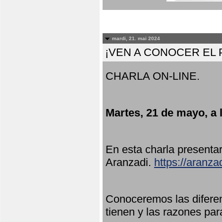
mardi, 21. mai 2024
¡VEN A CONOCER EL
CHARLA ON-LINE.
Martes, 21 de mayo, a 
En esta charla present
Aranzadi.
https://aranza
Conoceremos las diferen
tienen y las razones par