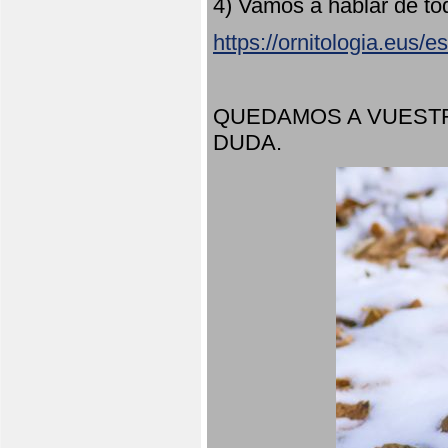
4) Vamos a hablar de to
https://ornitologia.eus/
QUEDAMOS A VUESTR
DUDA.