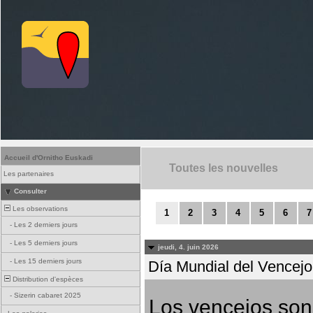
Accueil d'Ornitho Euskadi
Toutes les nouvelles
Les partenaires
Consulter
Les observations
1
2
3
4
5
6
7
-
Les 2 derniers jours
-
Les 5 derniers jours
jeudi, 4. juin 2026
-
Les 15 derniers jours
Día Mundial del Vencejo 
Distribution d'espèces
-
Sizerin cabaret 2025
Los vencejos son 