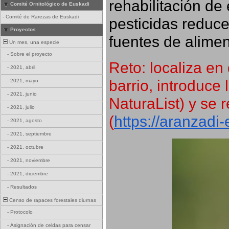
rehabilitación de 
Comité Ornitológico de Euskadi
-
Comité de Rarezas de Euskadi
pesticidas reduce
Proyectos
fuentes de alimen
Un mes, una especie
-
Sobre el proyecto
Reto: localiza en 
-
2021, abril
barrio, introduce 
-
2021, mayo
-
2021, junio
NaturaList) y se r
-
2021, julio
(
https://aranzadi
-
2021, agosto
-
2021, septiembre
-
2021, octubre
-
2021, noviembre
-
2021, diciembre
-
Resultados
Censo de rapaces forestales diurnas
-
Protocolo
-
Asignación de celdas para censar