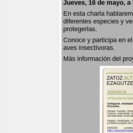
Jueves, 16 de mayo, a 
En esta charla hablarem
diferentes especies y v
protegerlas.
Conoce y participa en e
aves insectívoras.
Más información del p