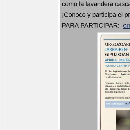
como la lavandera casca
¡Conoce y participa el p
PARA PARTICIPAR:
or