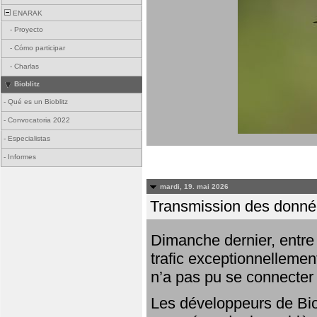
ENARAK
-
Proyecto
-
Cómo participar
-
Charlas
Bioblitz
-
Qué es un Bioblitz
-
Convocatoria 2022
-
Especialistas
-
Informes
mardi, 19. mai 2026
Transmission des donnée
Dimanche dernier, entre 
trafic exceptionnellemen
n’a pas pu se connecter
Les développeurs de Bio