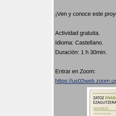
¡Ven y conoce este proy
Actividad gratuita.
Idioma: Castellano.
Duración: 1 h 30min.
Entrar en Zoom:
https://us02web.zoom.u