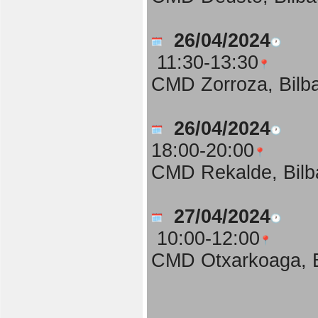
26/04/2024
11:30-13:30
CMD Zorroza, Bilb
26/04/2024
18:00-20:00
CMD Rekalde, Bilb
27/04/2024
10:00-12:00
CMD Otxarkoaga, B